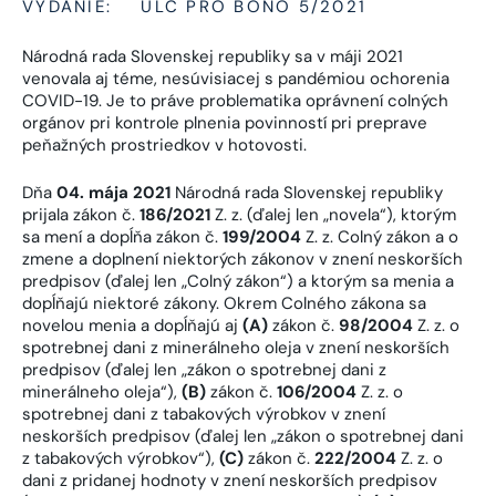
VYDANIE:
ULC PRO BONO 5/2021
Národná rada Slovenskej republiky sa v máji 2021
venovala aj téme, nesúvisiacej s pandémiou ochorenia
COVID-19. Je to práve problematika oprávnení colných
orgánov pri kontrole plnenia povinností pri preprave
peňažných prostriedkov v hotovosti.
Dňa
04. mája 2021
Národná rada Slovenskej republiky
prijala zákon č.
186/2021
Z. z. (ďalej len „novela“), ktorým
sa mení a dopĺňa zákon č.
199/2004
Z. z. Colný zákon a o
zmene a doplnení niektorých zákonov v znení neskorších
predpisov (ďalej len „Colný zákon“) a ktorým sa menia a
dopĺňajú niektoré zákony. Okrem Colného zákona sa
novelou menia a dopĺňajú aj
(A)
zákon č.
98/2004
Z. z. o
spotrebnej dani z minerálneho oleja v znení neskorších
predpisov (ďalej len „zákon o spotrebnej dani z
minerálneho oleja“),
(B)
zákon č.
106/2004
Z. z. o
spotrebnej dani z tabakových výrobkov v znení
neskorších predpisov (ďalej len „zákon o spotrebnej dani
z tabakových výrobkov“),
(C)
zákon č.
222/2004
Z. z. o
dani z pridanej hodnoty v znení neskorších predpisov