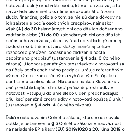
hotovosti colný úrad vráti osobe, ktorej ich zadržal, a to
na základe písomného oznámenia osobitného útvaru
služby finančnej polície o tom, že nie sú dané dôvody na
ich zaistenie podľa osobitných predpisov, najneskôr
však
(A) do 30
kalendárnych dní odo dňa ich dočasného
zadržania alebo
(B) do 90
kalendárnych dní odo dňa ich
dočasného zadržania, ak colný úrad na základe písomnej
žiadosti osobitného útvaru služby finančnej polície
rozhodol o predĺžení dočasného zadržania podľa
osobitného predpisu“ (ustanovenie
§ 4 ods. 3
Colného
zákona). „Hodnota peňažných prostriedkov v hotovosti sa
na účely podľa osobitného predpisu určuje referenčným
výmenným kurzom určeným a vyhláseným Európskou
centrálnou bankou alebo Národnou bankou Slovenska v
deň predchádzajúci dňu, keď peňažné prostriedky v
hotovosti vstupujú do únie alebo v deň predchádzajúci
dňu, keď peňažné prostriedky v hotovosti opúšťajú úniu“
(ustanovenie
§ 4 ods. 4
Colného zákona).
Ďalším ustanovením Colného zákona, ktorého sa novela
dotkla je ustanovenie
§ 5
Colného zákona. V nadväznosti
na nariadenie EP a Rady (EÚ)
2019/1020 z 20. júna 2019
o