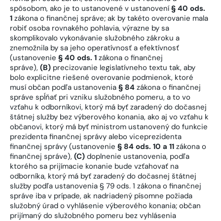
spôsobom, ako je to ustanovené v ustanovení
§ 40 ods.
1
zákona o finančnej správe; ak by takéto overovanie mala
robiť osoba rovnakého pohlavia, výrazne by sa
skomplikovalo vykonávanie služobného zákroku a
znemožnila by sa jeho operatívnosť a efektívnosť
(ustanovenie
§ 40 ods. 1
zákona o finančnej
správe),
(B)
precizovanie legislatívneho textu tak, aby
bolo explicitne riešené overovanie podmienok, ktoré
musí občan podľa ustanovenia
§ 84
zákona o finančnej
správe spĺňať pri vzniku služobného pomeru, a to vo
vzťahu k odborníkovi, ktorý má byť zaradený do dočasnej
štátnej služby bez výberového konania, ako aj vo vzťahu k
občanovi, ktorý má byť ministrom ustanovený do funkcie
prezidenta finančnej správy alebo viceprezidenta
finančnej správy (ustanovenie
§ 84 ods. 10 a 11
zákona o
finančnej správe),
(C)
doplnenie ustanovenia, podľa
ktorého sa prijímacie konanie bude vzťahovať na
odborníka, ktorý má byť zaradený do dočasnej štátnej
služby podľa ustanovenia § 79 ods. 1 zákona o finančnej
správe iba v prípade, ak nadriadený písomne požiada
služobný úrad o vyhlásenie výberového konania; občan
prijímaný do služobného pomeru bez vyhlásenia