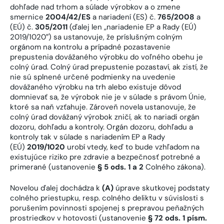
dohľade nad trhom a súlade výrobkov a o zmene
smernice
2004/42/ES
a nariadení (ES) č.
765/2008
a
(EÚ) č.
305/2011
(ďalej len „nariadenie EP a Rady (EÚ)
2019/1020″) sa ustanovuje, že príslušným colným
orgánom na kontrolu a prípadné pozastavenie
prepustenia dovážaného výrobku do voľného obehu je
colný úrad. Colný úrad prepustenie pozastaví, ak zistí, že
nie sú splnené určené podmienky na uvedenie
dovážaného výrobku na trh alebo existuje dôvod
domnievať sa, že výrobok nie je v súlade s právom Únie,
ktoré sa naň vzťahuje. Zároveň novela ustanovuje, že
colný úrad dovážaný výrobok zničí, ak to nariadi orgán
dozoru, dohľadu a kontroly. Orgán dozoru, dohľadu a
kontroly tak v súlade s nariadením EP a Rady
(EÚ)
2019/1020
urobí vtedy, keď to bude vzhľadom na
existujúce riziko pre zdravie a bezpečnosť potrebné a
primerané (ustanovenie
§ 5 ods. 1 a 2
Colného zákona).
Novelou ďalej dochádza k
(A)
úprave skutkovej podstaty
colného priestupku, resp. colného deliktu v súvislosti s
porušením povinnosti spojenej s prepravou peňažných
prostriedkov v hotovosti (ustanovenie
§ 72 ods. 1 písm.