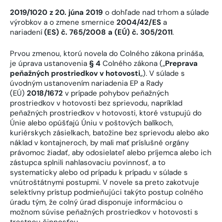
2019/1020 z 20. júna 2019
o dohľade nad trhom a súlade
výrobkov a o zmene smernice
2004/42/ES
a
nariadení
(ES) č. 765/2008 a (EÚ) č. 305/2011
.
Prvou zmenou, ktorú novela do Colného zákona prináša,
je úprava ustanovenia
§ 4
Colného zákona („
Preprava
peňažných prostriedkov v hotovosti
„). V súlade s
úvodným ustanovením nariadenia EP a Rady
(EÚ)
2018/1672
v prípade pohybov peňažných
prostriedkov v hotovosti bez sprievodu, napríklad
peňažných prostriedkov v hotovosti, ktoré vstupujú do
Únie alebo opúšťajú Úniu v poštových balíkoch,
kuriérskych zásielkach, batožine bez sprievodu alebo ako
náklad v kontajneroch, by mali mať príslušné orgány
právomoc žiadať, aby odosielateľ alebo príjemca alebo ich
zástupca splnili nahlasovaciu povinnosť, a to
systematicky alebo od prípadu k prípadu v súlade s
vnútroštátnymi postupmi. V novele sa preto zakotvuje
selektívny prístup podmieňujúci takýto postup colného
úradu tým, že colný úrad disponuje informáciou o
možnom súvise peňažných prostriedkov v hotovosti s
trestnou činnosťou.