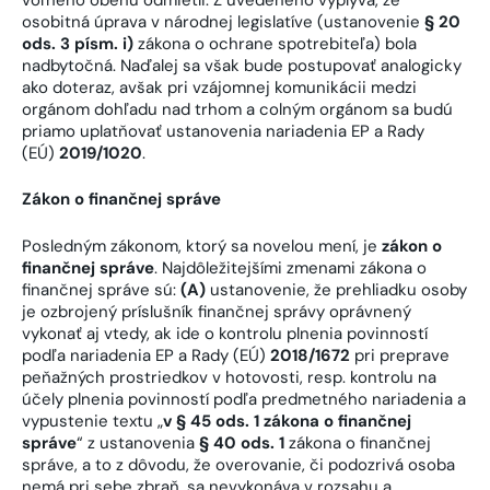
osobitná úprava v národnej legislatíve (ustanovenie
§ 20
ods. 3 písm. i)
zákona o ochrane spotrebiteľa) bola
nadbytočná. Naďalej sa však bude postupovať analogicky
ako doteraz, avšak pri vzájomnej komunikácii medzi
orgánom dohľadu nad trhom a colným orgánom sa budú
priamo uplatňovať ustanovenia nariadenia EP a Rady
(EÚ)
2019/1020
.
Zákon o finančnej správe
Posledným zákonom, ktorý sa novelou mení, je
zákon o
finančnej správe
. Najdôležitejšími zmenami zákona o
finančnej správe sú:
(A)
ustanovenie, že prehliadku osoby
je ozbrojený príslušník finančnej správy oprávnený
vykonať aj vtedy, ak ide o kontrolu plnenia povinností
podľa nariadenia EP a Rady (EÚ)
2018/1672
pri preprave
peňažných prostriedkov v hotovosti, resp. kontrolu na
účely plnenia povinností podľa predmetného nariadenia a
vypustenie textu „
v § 45 ods. 1 zákona o finančnej
správe
“ z ustanovenia
§ 40 ods. 1
zákona o finančnej
správe, a to z dôvodu, že overovanie, či podozrivá osoba
nemá pri sebe zbraň, sa nevykonáva v rozsahu a