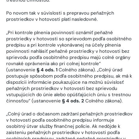
Po novom tak v súvislosti s prepravou peňažných
prostriedkov v hotovosti platí nasledovné.
„Pri kontrole plnenia povinnosti oznámiť peňažné
prostriedky v hotovosti so sprievodom podľa osobitného
predpisu a pri kontrole vykonávanej na účely plnenia
povinnosti nahlásiť peňažné prostriedky v hotovosti bez
sprievodu podľa osobitného predpisu majú colné orgány
rovnaké oprávnenia ako pri colnej kontrole“
(ustanovenie
§ 4 ods. 1
Colného zákona). „Colný úrad
postupuje spôsobom podľa osobitného predpisu, ak má k
dispozícii informácie poukazujúce na možnú súvislosť
peňažných prostriedkov v hotovosti bez sprievodu
vstupujúcich do únie alebo opúšťajúcich úniu s trestnou
činnosťou“ (ustanovenie
§ 4 ods. 2
Colného zákona).
„Colný úrad o dočasnom zadržaní peňažných prostriedkov
v hotovosti podľa osobitného predpisu informuje
osobitný útvar služby finančnej polície. Ak nedôjde k
zaisteniu peňažných prostriedkov v hotovosti podľa
osobitných predpisov, zadržané peňažné prostriedky v