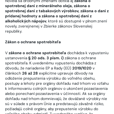
Novela sa drobnými zmenami dotkla aj
zákona o
spotrebnej dani z minerálneho oleja, zákona o
spotrebnej dani z tabakových výrobkov, zákona o dani z
pridanej hodnoty a zákona o spotrebnej dani z
alkoholických nápojov
, ktoré sú dostupné v plnom znení
novely, zverejnenej v Zbierke zákonov Slovenskej
republiky.
Zákon o ochrane spotrebiteľa
V
zákone o ochrane spotrebiteľa
dochádza k vypusteniu
ustanovenia
§ 20 ods. 3 písm. i)
zákona o ochrane
spotrebiteľa. K uvedenému vypusteniu dochádza z
dôvodu, že nariadenie EP a Rady (EÚ)
2019/1020
v
článkoch
26 až 28
explicitne upravuje dôvody na
odloženie prepustenia výrobku do voľného obehu,
postupy a lehoty pre orgány dohľadu nad trhom vo vzťahu
k informovaniu colných orgánov o ukončení pozastavenia
alebo ponechaní pozastavenia v účinnosti. Ak sa orgány
dohľadu nad trhom domnievajú, že dovážané výrobky nie
sú v súlade s právom Únie a predstavujú závažné riziko,
požiadajú colné orgány, aby prepustenie výrobku do
voľného obehu odmietli. Z uvedeného vyplýva, že