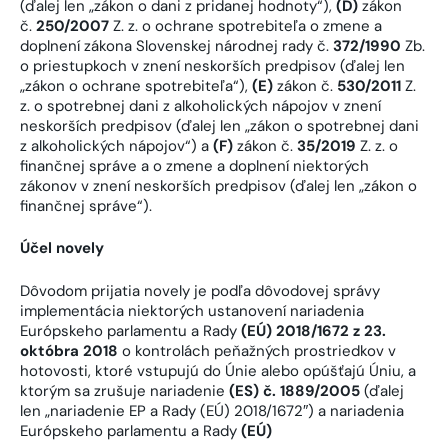
(ďalej len „zákon o dani z pridanej hodnoty“),
(D)
zákon
č.
250/2007
Z. z. o ochrane spotrebiteľa o zmene a
doplnení zákona Slovenskej národnej rady č.
372/1990
Zb.
o priestupkoch v znení neskorších predpisov (ďalej len
„zákon o ochrane spotrebiteľa“),
(E)
zákon č.
530/2011
Z.
z. o spotrebnej dani z alkoholických nápojov v znení
neskorších predpisov (ďalej len „zákon o spotrebnej dani
z alkoholických nápojov“) a
(F)
zákon č.
35/2019
Z. z. o
finančnej správe a o zmene a doplnení niektorých
zákonov v znení neskorších predpisov (ďalej len „zákon o
finančnej správe“).
Účel novely
Dôvodom prijatia novely je podľa dôvodovej správy
implementácia niektorých ustanovení nariadenia
Európskeho parlamentu a Rady
(EÚ) 2018/1672 z 23.
októbra 2018
o kontrolách peňažných prostriedkov v
hotovosti, ktoré vstupujú do Únie alebo opúšťajú Úniu, a
ktorým sa zrušuje nariadenie
(ES) č. 1889/2005
(ďalej
len „nariadenie EP a Rady (EÚ) 2018/1672″) a nariadenia
Európskeho parlamentu a Rady
(EÚ)