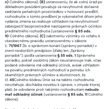
n)
Colného zákona),
(B)
ustanoveniu, že ak colný úrad po
dôkladnom posúdení považuje za nevyhnutné dočasné
zadržanie peňažných prostriedkov v hotovosti predĺžiť,
rozhodnutie o tomto predĺžení je vykonateľné dňom jeho
vydania; zmena sa realizuje vzhľadom na nevyhnutnosť
zabezpečiť bezprostredné nastúpenie právnych účinkov
predmetného rozhodnutia (ustanovenie
§ 85 ods.
10
Colného zákona),
(C)
zakotveniu výnimky vo vzťahu k
všeobecnému pravidlu ustanovenému v zákone
č.
71/1967
Zb. o správnom konaní (správny poriadok) v
znení neskorších predpisov (ďalej len „Správny
poriadok“); podľa ustanovenia
§ 55 ods. 1
Správneho
poriadku, pokiaľ osobitný zákon neustanovuje inak, včas
podané odvolanie má odkladný účinok, avšak vzhľadom
na povahu predmetných rozhodnutí a potrebu ich
okamžitých právnych účinkov a skutočnosti, že
čl.
45
Colného kódexu Únie sa na takéto rozhodnutia
nevzťahuje, dochádza novelou k úprave, v zmysle ktorej
platí, že odvolanie proti takýmto rozhodnutiam
nebude
mať odkladný účinok
(ustanovenie
§ 85 ods. 11
Colného
zákona).