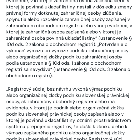
evidencie, v ktorej je zahraničná osoba zapísaná alebo v
ktorej je povinná ukladať listiny, nastali v dôsledku zmeny
právnej formy dotknutej zahraničnej osoby, zlúčenia,
splynutia alebo rozdelenia zahraničnej osoby zapísanej v
zahraničnom obchodnom registri alebo v inej evidencii, v
ktorej je zahraničná osoba zapísaná alebo v ktorej je
zahraničná osoba povinná ukladať listiny“ (ustanovenie §
10d ods. 2 zákona o obchodnom registri). „Potvrdenie o
vykonaní výmazu pri výmaze podniku zahraničnej osoby
alebo organizačnej zložky podniku zahraničnej osoby
podľa ustanovenia § 10d ods. 1 zákona o obchodnom
registri sa nevydáva“ (ustanovenie § 10d ods. 3 zákona o
obchodnom registri).
„Registrový súd aj bez návrhu vykoná výmaz podniku
alebo organizačnej zložky podniku slovenskej právnickej
osoby, ak zahraničný obchodný register alebo iná
evidencia, v ktorej je podnik alebo organizačná zložka
podniku slovenskej právnickej osoby zapísaná alebo v
ktorej je povinná ukladať listiny, oznámi prostredníctvom
systému prepojenia registrov, že došlo k zániku alebo k
výmazu zapísaného podniku alebo organizačnej zložky
podniku slovenskej právnickej osoby. Registrový súd