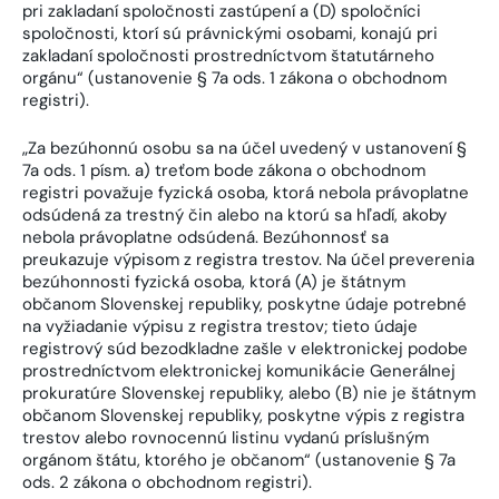
pri zakladaní spoločnosti zastúpení a (D) spoločníci
spoločnosti, ktorí sú právnickými osobami, konajú pri
zakladaní spoločnosti prostredníctvom štatutárneho
orgánu“ (ustanovenie § 7a ods. 1 zákona o obchodnom
registri).
„Za bezúhonnú osobu sa na účel uvedený v ustanovení §
7a ods. 1 písm. a) treťom bode zákona o obchodnom
registri považuje fyzická osoba, ktorá nebola právoplatne
odsúdená za trestný čin alebo na ktorú sa hľadí, akoby
nebola právoplatne odsúdená. Bezúhonnosť sa
preukazuje výpisom z registra trestov. Na účel preverenia
bezúhonnosti fyzická osoba, ktorá (A) je štátnym
občanom Slovenskej republiky, poskytne údaje potrebné
na vyžiadanie výpisu z registra trestov; tieto údaje
registrový súd bezodkladne zašle v elektronickej podobe
prostredníctvom elektronickej komunikácie Generálnej
prokuratúre Slovenskej republiky, alebo (B) nie je štátnym
občanom Slovenskej republiky, poskytne výpis z registra
trestov alebo rovnocennú listinu vydanú príslušným
orgánom štátu, ktorého je občanom“ (ustanovenie § 7a
ods. 2 zákona o obchodnom registri).