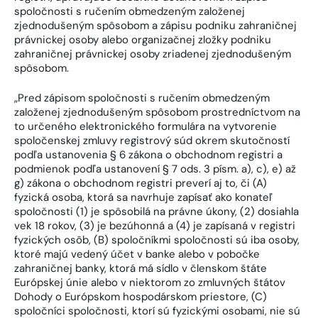
spoločnosti s ručením obmedzeným založenej
zjednodušeným spôsobom a zápisu podniku zahraničnej
právnickej osoby alebo organizačnej zložky podniku
zahraničnej právnickej osoby zriadenej zjednodušeným
spôsobom.
„Pred zápisom spoločnosti s ručením obmedzeným
založenej zjednodušeným spôsobom prostredníctvom na
to určeného elektronického formulára na vytvorenie
spoločenskej zmluvy registrový súd okrem skutočností
podľa ustanovenia § 6 zákona o obchodnom registri a
podmienok podľa ustanovení § 7 ods. 3 písm. a), c), e) až
g) zákona o obchodnom registri preverí aj to, či (A)
fyzická osoba, ktorá sa navrhuje zapísať ako konateľ
spoločnosti (1) je spôsobilá na právne úkony, (2) dosiahla
vek 18 rokov, (3) je bezúhonná a (4) je zapísaná v registri
fyzických osôb, (B) spoločníkmi spoločnosti sú iba osoby,
ktoré majú vedený účet v banke alebo v pobočke
zahraničnej banky, ktorá má sídlo v členskom štáte
Európskej únie alebo v niektorom zo zmluvných štátov
Dohody o Európskom hospodárskom priestore, (C)
spoločníci spoločnosti, ktorí sú fyzickými osobami, nie sú