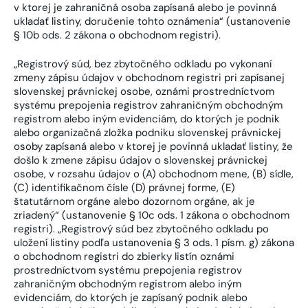
v ktorej je zahraničná osoba zapísaná alebo je povinná
ukladať listiny, doručenie tohto oznámenia“ (ustanovenie
§ 10b ods. 2 zákona o obchodnom registri).
„Registrový súd, bez zbytočného odkladu po vykonaní
zmeny zápisu údajov v obchodnom registri pri zapísanej
slovenskej právnickej osobe, oznámi prostredníctvom
systému prepojenia registrov zahraničným obchodným
registrom alebo iným evidenciám, do ktorých je podnik
alebo organizačná zložka podniku slovenskej právnickej
osoby zapísaná alebo v ktorej je povinná ukladať listiny, že
došlo k zmene zápisu údajov o slovenskej právnickej
osobe, v rozsahu údajov o (A) obchodnom mene, (B) sídle,
(C) identifikačnom čísle (D) právnej forme, (E)
štatutárnom orgáne alebo dozornom orgáne, ak je
zriadený“ (ustanovenie § 10c ods. 1 zákona o obchodnom
registri). „Registrový súd bez zbytočného odkladu po
uložení listiny podľa ustanovenia § 3 ods. 1 písm. g) zákona
o obchodnom registri do zbierky listín oznámi
prostredníctvom systému prepojenia registrov
zahraničným obchodným registrom alebo iným
evidenciám, do ktorých je zapísaný podnik alebo