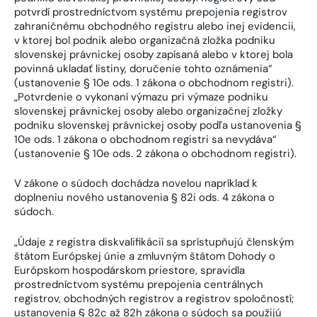
potvrdí prostredníctvom systému prepojenia registrov
zahraničnému obchodného registru alebo inej evidencii,
v ktorej bol podnik alebo organizačná zložka podniku
slovenskej právnickej osoby zapísaná alebo v ktorej bola
povinná ukladať listiny, doručenie tohto oznámenia“
(ustanovenie § 10e ods. 1 zákona o obchodnom registri).
„Potvrdenie o vykonaní výmazu pri výmaze podniku
slovenskej právnickej osoby alebo organizačnej zložky
podniku slovenskej právnickej osoby podľa ustanovenia §
10e ods. 1 zákona o obchodnom registri sa nevydáva“
(ustanovenie § 10e ods. 2 zákona o obchodnom registri).
V zákone o súdoch dochádza novelou napríklad k
doplneniu nového ustanovenia § 82i ods. 4 zákona o
súdoch.
„Údaje z registra diskvalifikácií sa sprístupňujú členským
štátom Európskej únie a zmluvným štátom Dohody o
Európskom hospodárskom priestore, spravidla
prostredníctvom systému prepojenia centrálnych
registrov, obchodných registrov a registrov spoločností;
ustanovenia § 82c až 82h zákona o súdoch sa použijú