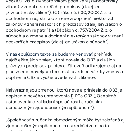
455/1991 Zb. o živnostenskom podnikaní (živnostenský
zákon) v znení neskorších predpisov (ďalej len
„živnostenský zákon“), (C) zákon č. 530/2003 Z. z. o
obchodnom registri a o zmene a doplnení niektorých
zákonov v znení neskorších predpisov (ďalej len „zákon o
obchodnom registri“) a (D) zákon č. 757/2004 Z. z. o
súdoch a o zmene a doplnení niektorých zákonov v znení
neskorších predpisov (ďalej len „zákon o súdoch“).
V
nasledujúcom texte sa budeme venovať
prehľadu
najdôležitejších zmien, ktoré novela do OBZ a ďalších
právnych predpisov priniesla. Zároveň odkazujeme aj na
plné znenie novely, v ktorom sú uvedené všetky zmeny a
doplnenia OBZ a vyššie uvedených zákonov.
Najvýraznejšou zmenou, ktorú novela priniesla do OBZ je
doplnenie nového ustanovenia § 110a OBZ („Osobitné
ustanovenia o zakladaní spoločnosti s ručením
obmedzeným zjednodušeným spôsobom“).
„Spoločnosť s ručením obmedzeným môže byť založená aj
zjednodušeným spôsobom prostredníctvom na to