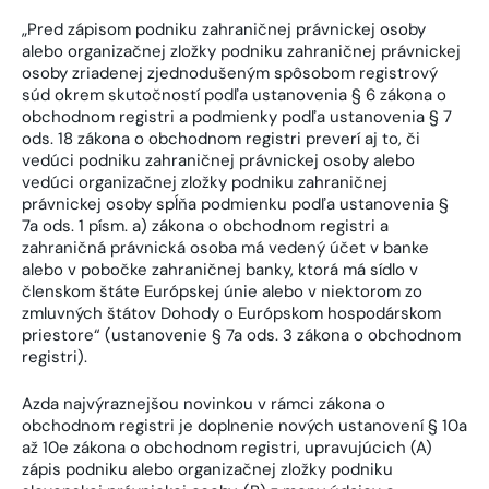
„Pred zápisom podniku zahraničnej právnickej osoby
alebo organizačnej zložky podniku zahraničnej právnickej
osoby zriadenej zjednodušeným spôsobom registrový
súd okrem skutočností podľa ustanovenia § 6 zákona o
obchodnom registri a podmienky podľa ustanovenia § 7
ods. 18 zákona o obchodnom registri preverí aj to, či
vedúci podniku zahraničnej právnickej osoby alebo
vedúci organizačnej zložky podniku zahraničnej
právnickej osoby spĺňa podmienku podľa ustanovenia §
7a ods. 1 písm. a) zákona o obchodnom registri a
zahraničná právnická osoba má vedený účet v banke
alebo v pobočke zahraničnej banky, ktorá má sídlo v
členskom štáte Európskej únie alebo v niektorom zo
zmluvných štátov Dohody o Európskom hospodárskom
priestore“ (ustanovenie § 7a ods. 3 zákona o obchodnom
registri).
Azda najvýraznejšou novinkou v rámci zákona o
obchodnom registri je doplnenie nových ustanovení § 10a
až 10e zákona o obchodnom registri, upravujúcich (A)
zápis podniku alebo organizačnej zložky podniku