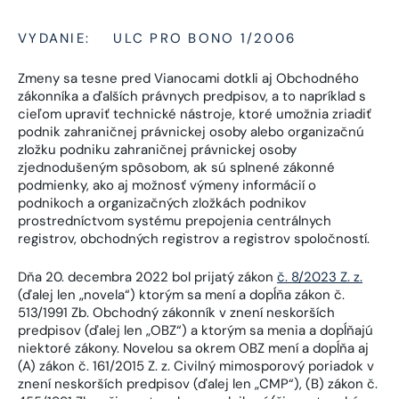
VYDANIE:
ULC PRO BONO 1/2006
Zmeny sa tesne pred Vianocami dotkli aj Obchodného
zákonníka a ďalších právnych predpisov, a to napríklad s
cieľom upraviť technické nástroje, ktoré umožnia zriadiť
podnik zahraničnej právnickej osoby alebo organizačnú
zložku podniku zahraničnej právnickej osoby
zjednodušeným spôsobom, ak sú splnené zákonné
podmienky, ako aj možnosť výmeny informácií o
podnikoch a organizačných zložkách podnikov
prostredníctvom systému prepojenia centrálnych
registrov, obchodných registrov a registrov spoločností.
Dňa 20. decembra 2022 bol prijatý zákon
č. 8/2023 Z. z.
(ďalej len „novela“) ktorým sa mení a dopĺňa zákon č.
513/1991 Zb. Obchodný zákonník v znení neskorších
predpisov (ďalej len „OBZ“) a ktorým sa menia a dopĺňajú
niektoré zákony. Novelou sa okrem OBZ mení a dopĺňa aj
(A) zákon č. 161/2015 Z. z. Civilný mimosporový poriadok v
znení neskorších predpisov (ďalej len „CMP“), (B) zákon č.