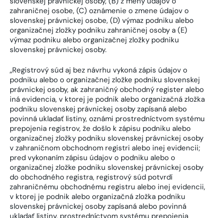
slovenskej právnickej osoby, (B) z meny údajov o
zahraničnej osobe, (C) oznámenie o zmene údajov o
slovenskej právnickej osobe, (D) výmaz podniku alebo
organizačnej zložky podniku zahraničnej osoby a (E)
výmaz podniku alebo organizačnej zložky podniku
slovenskej právnickej osoby.
„Registrový súd aj bez návrhu vykoná zápis údajov o
podniku alebo o organizačnej zložke podniku slovenskej
právnickej osoby, ak zahraničný obchodný register alebo
iná evidencia, v ktorej je podnik alebo organizačná zložka
podniku slovenskej právnickej osoby zapísaná alebo
povinná ukladať listiny, oznámi prostredníctvom systému
prepojenia registrov, že došlo k zápisu podniku alebo
organizačnej zložky podniku slovenskej právnickej osoby
v zahraničnom obchodnom registri alebo inej evidencii;
pred vykonaním zápisu údajov o podniku alebo o
organizačnej zložke podniku slovenskej právnickej osoby
do obchodného registra, registrový súd potvrdí
zahraničnému obchodnému registru alebo inej evidencii,
v ktorej je podnik alebo organizačná zložka podniku
slovenskej právnickej osoby zapísaná alebo povinná
ukladať listiny, prostredníctvom systému prepojenia