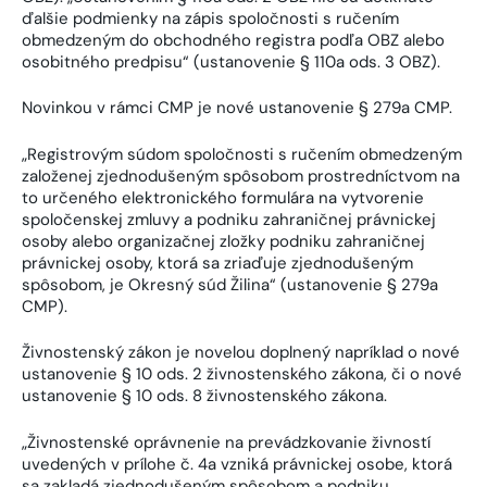
ďalšie podmienky na zápis spoločnosti s ručením
obmedzeným do obchodného registra podľa OBZ alebo
osobitného predpisu“ (ustanovenie § 110a ods. 3 OBZ).
Novinkou v rámci CMP je nové ustanovenie § 279a CMP.
„Registrovým súdom spoločnosti s ručením obmedzeným
založenej zjednodušeným spôsobom prostredníctvom na
to určeného elektronického formulára na vytvorenie
spoločenskej zmluvy a podniku zahraničnej právnickej
osoby alebo organizačnej zložky podniku zahraničnej
právnickej osoby, ktorá sa zriaďuje zjednodušeným
spôsobom, je Okresný súd Žilina“ (ustanovenie § 279a
CMP).
Živnostenský zákon je novelou doplnený napríklad o nové
ustanovenie § 10 ods. 2 živnostenského zákona, či o nové
ustanovenie § 10 ods. 8 živnostenského zákona.
„Živnostenské oprávnenie na prevádzkovanie živností
uvedených v prílohe č. 4a vzniká právnickej osobe, ktorá
sa zakladá zjednodušeným spôsobom a podniku