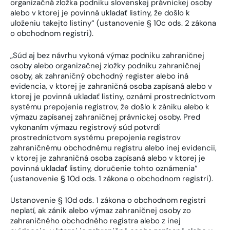
organizačná zložka podniku slovenskej právnickej osoby
alebo v ktorej je povinná ukladať listiny, že došlo k
uloženiu takejto listiny“ (ustanovenie § 10c ods. 2 zákona
o obchodnom registri).
„Súd aj bez návrhu vykoná výmaz podniku zahraničnej
osoby alebo organizačnej zložky podniku zahraničnej
osoby, ak zahraničný obchodný register alebo iná
evidencia, v ktorej je zahraničná osoba zapísaná alebo v
ktorej je povinná ukladať listiny, oznámi prostredníctvom
systému prepojenia registrov, že došlo k zániku alebo k
výmazu zapísanej zahraničnej právnickej osoby. Pred
vykonaním výmazu registrový súd potvrdí
prostredníctvom systému prepojenia registrov
zahraničnému obchodnému registru alebo inej evidencii,
v ktorej je zahraničná osoba zapísaná alebo v ktorej je
povinná ukladať listiny, doručenie tohto oznámenia“
(ustanovenie § 10d ods. 1 zákona o obchodnom registri).
Ustanovenie § 10d ods. 1 zákona o obchodnom registri
neplatí, ak zánik alebo výmaz zahraničnej osoby zo
zahraničného obchodného registra alebo z inej