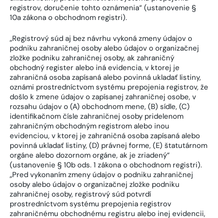
registrov, doručenie tohto oznámenia“ (ustanovenie §
10a zákona o obchodnom registri).
„Registrový súd aj bez návrhu vykoná zmeny údajov o
podniku zahraničnej osoby alebo údajov o organizačnej
zložke podniku zahraničnej osoby, ak zahraničný
obchodný register alebo iná evidencia, v ktorej je
zahraničná osoba zapísaná alebo povinná ukladať listiny,
oznámi prostredníctvom systému prepojenia registrov, že
došlo k zmene údajov o zapísanej zahraničnej osobe, v
rozsahu údajov o (A) obchodnom mene, (B) sídle, (C)
identifikačnom čísle zahraničnej osoby pridelenom
zahraničným obchodným registrom alebo inou
evidenciou, v ktorej je zahraničná osoba zapísaná alebo
povinná ukladať listiny, (D) právnej forme, (E) štatutárnom
orgáne alebo dozornom orgáne, ak je zriadený“
(ustanovenie § 10b ods. 1 zákona o obchodnom registri).
„Pred vykonaním zmeny údajov o podniku zahraničnej
osoby alebo údajov o organizačnej zložke podniku
zahraničnej osoby, registrový súd potvrdí
prostredníctvom systému prepojenia registrov
zahraničnému obchodnému registru alebo inej evidencii,