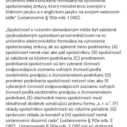
určeného elektronického formulára na vytvorenie
spoločenskej zmluvy, ktorý ministerstvo zverejní v
štátnom jazyku a v anglickom jazyku na svojom webovom
sídle“ (ustanovenie § 110a ods. 1 OBZ).
„Spoločnosť s ručením obmedzeným môže byť založená
zjednodušeným spôsobom prostredníctvom na to
určeného elektronického formulára na vytvorenie
spoločenskej zmluvy, ak sú splnené tieto podmienky: (A)
spoločnosť nemá viac ako päť spoločníkov, (B) spoločnosť
je založená za účelom podnikania, (C) predmetom
podnikania spoločnosti sú len vybrané činnosti
zodpovedajúce zoznamu voľných živností podľa
osobitného predpisu o živnostenskom podnikaní, (D)
predmet podnikania spoločnosti netvorí viac ako 15
vybraných činností zodpovedajúcich zoznamu voľných
živností podľa osobitného predpisu o živnostenskom
podnikaní, (E) obchodné meno spoločnosti musí
obsahovať dodatok označujúci právnu formu „s. r. o.“, (F)
vklady spoločníkov spoločnosti sú výlučne peňažné, (G)
správcom vkladu je konateľ a (H) spoločnosť nemá
ustanovenú dozornú radu“ (ustanovenie § 110a ods. 2
OBZ). „Ustanovením § 110a ods. 2 OBZ nie sú dotknuté