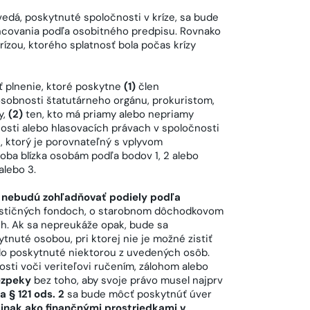
dá, poskytnuté spoločnosti v kríze, sa bude
ancovania podľa osobitného predpisu. Rovnako
rízou, ktorého splatnosť bola počas krízy
 plnenie, ktoré poskytne
(1)
člen
sobnosti štatutárneho orgánu, prokuristom,
y,
(2)
ten, kto má priamy alebo nepriamy
osti alebo hlasovacích právach v spoločnosti
, ktorý je porovnateľný s vplyvom
oba blízka osobám podľa bodov 1, 2 alebo
alebo 3.
a
nebudú zohľadňovať podiely podľa
vestičných fondoch, o starobnom dôchodkovom
h. Ak sa nepreukáže opak, bude sa
tnuté osobou, pri ktorej nie je možné zistiť
lo poskytnuté niektorou z uvedených osôb.
sti voči veriteľovi ručením, zálohom alebo
bezpeky
bez toho, aby svoje právo musel najprv
a § 121 ods. 2
sa bude môcť poskytnúť úver
inak ako finančnými prostriedkami v