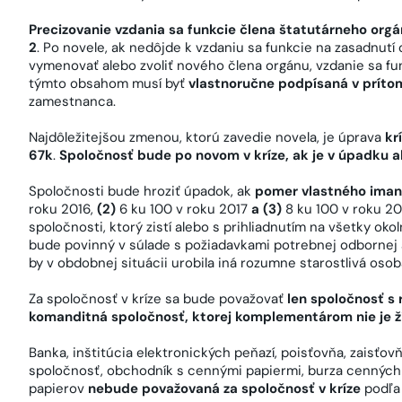
Precizovanie vzdania sa funkcie člena štatutárneho org
2
. Po novele, ak nedôjde k vzdaniu sa funkcie na zasadnutí
vymenovať alebo zvoliť nového člena orgánu, vzdanie sa f
týmto obsahom musí byť
vlastnoručne podpísaná v príto
zamestnanca.
Najdôležitejšou zmenou, ktorú zavedie novela, je úprava
kr
67k
.
Spoločnosť bude po novom v kríze, ak je v úpadku al
Spoločnosti bude hroziť úpadok, ak
pomer vlastného iman
roku 2016,
(2)
6 ku 100 v roku 2017
a (3)
8 ku 100 v roku 20
spoločnosti, ktorý zistí alebo s prihliadnutím na všetky okoln
bude povinný v súlade s požiadavkami potrebnej odbornej al
by v obdobnej situácii urobila iná rozumne starostlivá oso
Za spoločnosť v kríze sa bude považovať
len spoločnosť s
komanditná spoločnosť, ktorej komplementárom nie je ž
Banka, inštitúcia elektronických peňazí, poisťovňa, zaisťo
spoločnosť, obchodník s cennými papiermi, burza cenných
papierov
nebude považovaná za spoločnosť v kríze
podľa