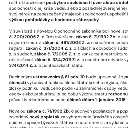
reštrukturalizácie
poskytne spoločnosti úver alebo obdo
spoločnosti o jej kríze vedel, alebo z poslednej zverejnen
svoj nárok na zabezpečený majetok spoločnosti uspokojiť i
výškou pohľadávky a hodnotou zábezpeky
.
V súvislosti s novelou Obchodného zákonníka boli novelizo
č. 300/2005 Z. z.
Trestný zákon,
zákon č. 71/1992 Zb.
o sú
registra trestov,
zákon č. 461/2003 Z. z.
o sociálnom poist
registri,
zákon č. 371/2004 Z. z.
o sídlach a obvodoch súdov
z.
o súdoch,
zákon č. 7/2005 Z. z.
o konkurze a reštruktural
obstarávaní,
zákon č. 384/2011 Z. z.
o osobitnom odvode vy
374/2014 Z. z.
o pohľadávkach štátu.
Doplneným
ustanovením § 61 ods. 10
bude upravené, že
p
činnosti
vykonávať funkciu člena štatutárneho orgánu, čl
zložky podniku, vedúceho podniku zahraničnej osoby, vedú
osoby alebo prokuristu je po dobu výkonu trestu
rozhodnu
práva. Uvedená zmena bude
účinná dňom 1. januára 2016
.
Novelou
zákona č. 71/1992 Zb.
o súdnych poplatkoch a popl
zavedený
nový poplatok
za vyhotovenie úradného osvedč
spisov a spisov bývalých štátnych notárstiev a za vydanie o