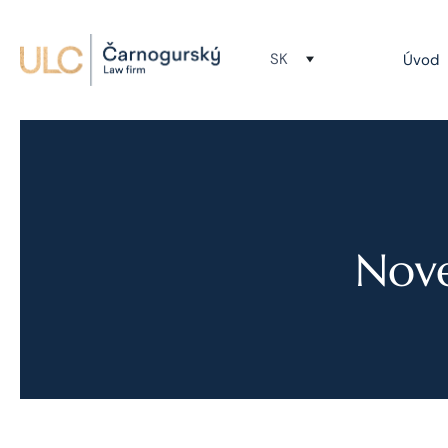
SK
Úvod
Nov