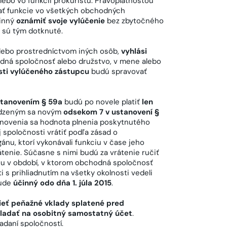
ebo vo funkcii prokuristu. Právoplatnosťou
vať funkcie vo všetkých obchodných
vinný
oznámiť svoje vylúčenie
bez zbytočného
 sú tým dotknuté.
alebo prostredníctvom iných osôb,
vyhlási
hodná spoločnosť alebo družstvo, v mene alebo
sti vylúčeného zástupcu
budú spravovať
tanovením § 59a
budú po novele platiť
len
edzeným sa novým
odsekom 7 v ustanovení §
novenia sa hodnota plnenia poskytnutého
spoločnosti vrátiť podľa zásad o
nu, ktorí vykonávali funkciu v čase jeho
átenie. Súčasne s nimi budú za vrátenie ručiť
ánu v období, v ktorom obchodná spoločnosť
i s prihliadnutím na všetky okolnosti vedeli
bude
účinný odo dňa 1. júla 2015
.
eť peňažné vklady splatené pred
ladať na osobitný samostatný účet
.
adaní spoločností.