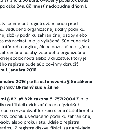
čatú stranu 2,50 Eura. Uvedený poplatok bude
 položka 24a,
účinnosť nadobudne dňom 1.
tví povinnosť registrového súdu pred
u, vedúceho organizačnej zložky podniku,
ej zložky podniku zahraničnej osoby alebo
á sa má zapísať, nie je vylúčená. Súd bude tiež
atutárneho orgánu, člena dozorného orgánu,
zahraničnej osoby, vedúceho organizačnej
nej spoločnosti alebo v družstve, ktorý je
ého registra bude súd povinný doručiť
m 1. januára 2016
.
 januára 2016
podľa
ustanovenia § 8a zákona
epubliky
Okresný súd v Žiline
.
mi § 82i až 82k
zákona č. 757/2004 Z. z.
o
skvalifikácií evidovať údaje o fyzických
e nesmú vykonávať funkciu člena štatutárneho
ložky podniku, vedúceho podniku zahraničnej
soby alebo prokuristu. Údaje z registra
ému. Z registra diskvalifikácií sa na základe