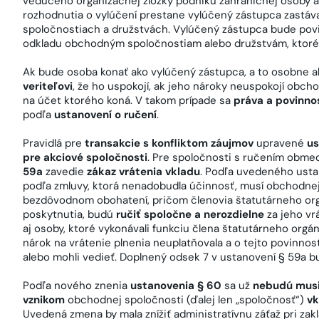
vedúceho organizačnej zložky podniku zahraničnej osoby al
rozhodnutia o vylúčení prestane vylúčený zástupca zastá
spoločnostiach a družstvách. Vylúčený zástupca bude po
odkladu obchodným spoločnostiam alebo družstvám, ktoré
Ak bude osoba konať ako vylúčený zástupca, a to osobne 
veriteľovi
, že ho uspokojí, ak jeho nároky neuspokojí obc
na účet ktorého koná. V takom prípade sa
práva a povinno
podľa
ustanovení o ručení
.
Pravidlá pre
transakcie s konfliktom záujmov
upravené
us
pre akciové spoločnosti
. Pre spoločnosti s ručením obm
59a
zavedie
zákaz vrátenia vkladu
. Podľa uvedeného usta
podľa zmluvy, ktorá nenadobudla účinnosť, musí obchodnej 
bezdôvodnom obohatení, pričom členovia štatutárneho orgá
poskytnutia, budú
ručiť spoločne a nerozdielne
za jeho vr
aj osoby, ktoré vykonávali funkciu člena štatutárneho org
nárok na vrátenie plnenia neuplatňovala a o tejto povinnost
alebo mohli vedieť. Doplnený odsek 7 v ustanovení § 59a 
Podľa nového znenia
ustanovenia § 60
sa už
nebudú musi
vznikom
obchodnej spoločnosti (ďalej len „spoločnosť“)
vk
Uvedená zmena by mala znížiť administratívnu záťaž pri zakl