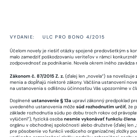
VYDANIE:
ULC PRO BONO 4/2015
Účelom novely je riešiť otázky spojené predovšetkým s kon
malo zamedziť poškodzovaniu veriteľov v rámci konkurzného
zodpovednosť za podnikanie. Novela okrem iného zavádza reg
Zákonom č. 87/2015 Z. z.
(ďalej len „novela“) sa novelizuje
z
menia a dopĺňajú niektoré zákony. Väčšina ustanovení no
na ustanovenia s odlišnou účinnosťou Vás upozorníme v čl
Doplnené
ustanovenie § 13a
upraví zákonný predpoklad pr
uvedeného ustanovenia môže
súd rozhodnutím určiť
, že
základe rozhodnutia súdu po dobu troch rokov od právoplat
vylúčení“), fyzická osoba
nesmie vykonávať funkciu člena
orgánu v obchodnej spoločnosti alebo družstve (ďalej len „
pre pôsobenie vo funkcii vedúceho organizačnej zložky po