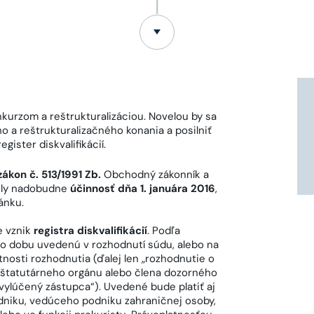
kurzom a reštrukturalizáciou. Novelou by sa
 a reštrukturalizačného konania a posilniť
ister diskvalifikácií.
ákon č. 513/1991 Zb.
Obchodný zákonník a
vely nadobudne
účinnosť dňa 1. januára 2016
,
ánku.
e vznik
registra diskvalifikácií
. Podľa
 po dobu uvedenú v rozhodnutí súdu, alebo na
nosti rozhodnutia (ďalej len „rozhodnutie o
štatutárneho orgánu alebo člena dozorného
vylúčený zástupca“). Uvedené bude platiť aj
dniku, vedúceho podniku zahraničnej osoby,