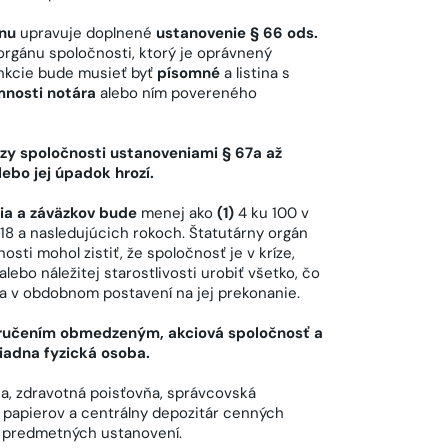
ánu
upravuje doplnené
ustanovenie § 66 ods.
 orgánu spoločnosti, ktorý je oprávnený
unkcie bude musieť byť
písomné
a listina s
mnosti notára
alebo ním povereného
ízy spoločnosti ustanoveniami § 67a až
ebo jej úpadok hrozí.
ia a záväzkov bude
menej ako
(1)
4 ku 100 v
18 a nasledujúcich rokoch. Štatutárny orgán
osti mohol zistiť, že spoločnosť je v kríze,
ebo náležitej starostlivosti urobiť všetko, čo
ba v obdobnom postavení na jej prekonanie.
 ručením obmedzeným, akciová spoločnosť a
iadna fyzická osoba.
vňa, zdravotná poisťovňa, správcovská
 papierov a centrálny depozitár cenných
 predmetných ustanovení.