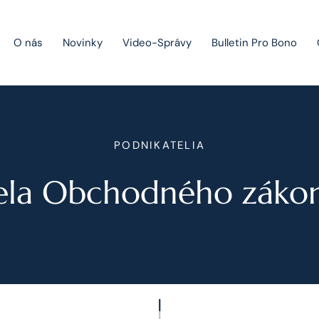
O nás
Novinky
Video-Správy
Bulletin Pro Bono
Public Private Partnership
PODNIKATELIA
Riešenie sporov
ela Obchodného zákon
Fúzie a akvizície
Právo obchodných spoločností
Právo hospodárskej súťaže