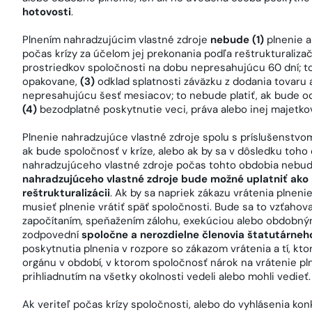
hotovosti
.
Plnením nahradzujúcim vlastné zdroje
nebude (1)
plnenie 
počas krízy za účelom jej prekonania podľa reštrukturaliza
prostriedkov spoločnosti na dobu nepresahujúcu 60 dní; t
opakovane,
(3)
odklad splatnosti záväzku z dodania tovaru
nepresahujúcu šesť mesiacov; to nebude platiť, ak bude 
(4)
bezodplatné poskytnutie veci, práva alebo inej majetko
Plnenie nahradzujúce vlastné zdroje spolu s príslušenstv
ak bude spoločnosť v kríze, alebo ak by sa v dôsledku toho 
nahradzujúceho vlastné zdroje počas tohto obdobia nebud
nahradzujúceho vlastné zdroje bude možné uplatniť ako
reštrukturalizácii
. Ak by sa napriek zákazu vrátenia plneni
musieť plnenie vrátiť späť spoločnosti. Bude sa to vzťahovať
započítaním, speňažením zálohu, exekúciou alebo obdobn
zodpovední
spoločne a nerozdielne členovia štatutárneh
poskytnutia plnenia v rozpore so zákazom vrátenia a tí, kto
orgánu v období, v ktorom spoločnosť nárok na vrátenie pln
prihliadnutím na všetky okolnosti vedeli alebo mohli vedieť.
Ak veriteľ počas krízy spoločnosti, alebo do vyhlásenia ko