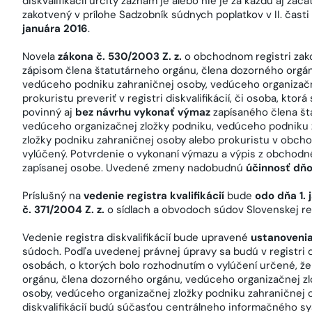
diskvalifikácií určitý záznam je alebo nie je za každú aj za
zakotvený v prílohe Sadzobník súdnych poplatkov v II. časti
januára 2016
.
Novela
zákona č. 530/2003 Z. z.
o obchodnom registri zako
zápisom člena štatutárneho orgánu, člena dozorného orgán
vedúceho podniku zahraničnej osoby, vedúceho organizačn
prokuristu preveriť v registri diskvalifikácií, či osoba, ktor
povinný aj
bez návrhu vykonať výmaz
zapísaného člena št
vedúceho organizačnej zložky podniku, vedúceho podniku 
zložky podniku zahraničnej osoby alebo prokuristu v obchod
vylúčený. Potvrdenie o vykonaní výmazu a výpis z obchodn
zapísanej osobe. Uvedené zmeny nadobudnú
účinnosť dňo
Príslušný na
vedenie registra kvalifikácií
bude
odo dňa 1.
č. 371/2004 Z. z.
o sídlach a obvodoch súdov Slovenskej r
Vedenie registra diskvalifikácií bude upravené
ustanovenia
súdoch. Podľa uvedenej právnej úpravy sa budú v registri di
osobách, o ktorých bolo rozhodnutím o vylúčení určené, ž
orgánu, člena dozorného orgánu, vedúceho organizačnej z
osoby, vedúceho organizačnej zložky podniku zahraničnej o
diskvalifikácií budú súčasťou centrálneho informačného syst