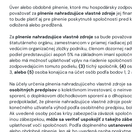
Úver alebo obdobné plnenie, ktoré mu hospodársky zodpove
považovať za
plnenie nahradzujúce vlastné zdroje
jej fin
to bude platiť aj pre plnenie poskytnuté spoločnosti pred k
odložená alebo predĺžená.
Za
plnenie nahradzujúce vlastné zdroje
sa bude považovať
štatutárneho orgánu, zamestnancom v priamej riadiacej pô
vedúcim organizačnej zložky podniku, členom dozornej rad
podiel predstavujúci aspoň 5% na základnom imaní spoločn
alebo má možnosť uplatňovať vplyv na riadenie spoločnosti
zodpovedajúcim tomuto podielu,
(3)
tichý spoločník,
(4)
os
3,
alebo (5)
osoba konajúca na účet osôb podľa bodov 1, 2 
Na účely určenia plnenia nahradzujúceho vlastné zdroje s
osobitných predpisov
o kolektívnom investovaní, o nein
sporení, o doplnkovom dôchodkovom sporení a o dlhopisoc
predpokladať, že plnenie nahradzujúce vlastné zdroje posky
konečného užívateľa výhod podľa osobitného predpisu, bo
Ak uvedené osoby počas krízy zabezpečia záväzok spoločno
inou zábezpekou,
môže sa veriteľ uspokojiť z takejto zá
uplatňovať voči spoločnosti. Podľa doplneného
ustanoveni
alebo obdobné plnenie, len ak ho uvedená osoba poskytne