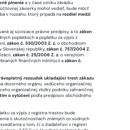
bné plnenie
a v čase vzniku záväzku
ej účtovnej závierky mohol vedieť, bude môcť
ba v rozsahu, ktorý pripadá na
rozdiel medzi
vané aj súvisiace právne predpisy, a to
zákon
dnych poplatkoch a poplatku za výpis z
ení,
zákon č. 530/2003 Z. z.
o obchodnom
 Slovenskej republiky,
zákon č. 757/2004 Z.
izácii,
zákon č. 25/2006 Z. z.
o verejnom
braných finančných inštitúcií a
zákon č.
rávoplatný rozsudok ukladajúci trest zákazu
ena dozorného orgánu, vedúceho organizačnej
ceho organizačnej zložky podniku zahraničnej
tím o vylúčení
podľa predpisov obchodného
atku za výpis z registra trestov bude
enia o skutočnostiach známych zo súdnych
svedčenia o tom, či o žiadateľovi v registri