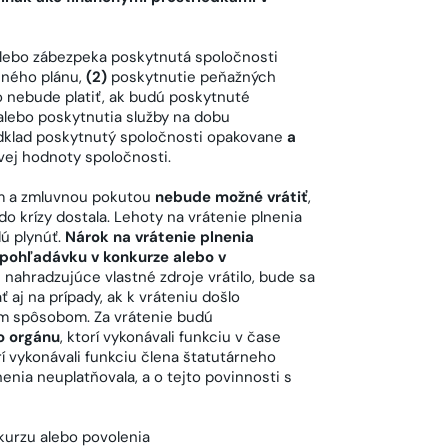
alebo zábezpeka poskytnutá spoločnosti
čného plánu,
(2)
poskytnutie peňažných
o nebude platiť, ak budú poskytnuté
 alebo poskytnutia služby na dobu
odklad poskytnutý spoločnosti opakovane
a
vej hodnoty spoločnosti.
om a zmluvnou pokutou
nebude možné vrátiť
,
do krízy dostala. Lehoty na vrátenie plnenia
ú plynúť.
Nárok na vrátenie plnenia
 pohľadávku v konkurze alebo v
e nahradzujúce vlastné zdroje vrátilo, bude sa
 aj na prípady, ak k vráteniu došlo
ým spôsobom. Za vrátenie budú
o orgánu
, ktorí vykonávali funkciu v čase
rí vykonávali funkciu člena štatutárneho
enia neuplatňovala, a o tejto povinnosti s
nkurzu alebo povolenia