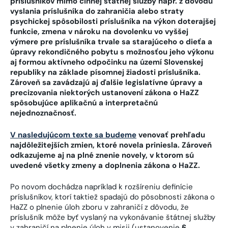
príslušníkov mimo činnej štátnej služby napr. z dôvodu
vyslania príslušníka do zahraničia alebo straty
psychickej spôsobilosti príslušníka na výkon doterajšej
funkcie, zmena v nároku na dovolenku vo vyššej
výmere pre príslušníka trvale sa starajúceho o dieťa a
úpravy rekondičného pobytu s možnosťou jeho výkonu
aj formou aktívneho odpočinku na území Slovenskej
republiky na základe písomnej žiadosti príslušníka.
Zároveň sa zavádzajú aj ďalšie legislatívne úpravy a
precizovania niektorých ustanovení zákona o HaZZ
spôsobujúce aplikačnú a interpretačnú
nejednoznačnosť.
V nasledujúcom texte sa budeme
venovať prehľadu
najdôležitejších zmien, ktoré novela priniesla. Zároveň
odkazujeme aj na plné znenie novely, v ktorom sú
uvedené všetky zmeny a doplnenia zákona o HaZZ.
Po novom dochádza napríklad k rozšíreniu definície
príslušníkov, ktorí taktiež spadajú do pôsobnosti zákona o
HaZZ o plnenie úloh zboru v zahraničí z dôvodu, že
príslušník môže byť vyslaný na vykonávanie štátnej služby
v zahraničí na plnenie úloh v misii (ustanovenie
§