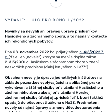
VYDANIE:
ULC PRO BONO 11/2022
Novinky sa nevyhli ani právnej úprave príslušníkov
Hasičského a záchranného zboru, a to najmä v kontexte
ich rekondičných pobytov.
Dňa
08. novembra 2022
bol prijatý zákon
č.
413/2022
Z.
z.
(ďalej len „novela“) ktorým sa mení a dopĺňa zákon
č.
315/2001
o Hasičskom a záchrannom zbore v znení
neskorších predpisov (ďalej len „zákon o HaZZ“).
Obsahom novely je úprava jednotlivých inštitútov na
základe poznatkov vyplývajúcich z aplikačnej praxe
vykonávania štátnej služby príslušníkmi Hasičského a
záchranného zboru ako aj príslušníkmi Horskej
záchrannej služby (ďalej aj „príslušníci“), ktorí taktiež
spadajú do pôsobnosti zákona o HaZZ. Predmetom
novely sú najmä úpravy a zmeny dôvodov zaradenia