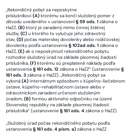
„Rekondičný pobyt sa neposkytne
príslušníkovi
(A)
ktorému sa končí služobný pomer z
dôvodu uvedeného v ustanovení
§ 59 ods. 1
zákona o
HaZZ,
(B)
ktorý je zaradený mimo činnej štátnej
služby,
(C)
u ktorého to vylučuje jeho zdravotný
stav,
(D)
počas materskej dovolenky alebo rodičovskej
dovolenky podľa ustanovenia
§ 102ad ods. 1
zákona o
HaZZ,
(E)
ak o neposkytnutí rekondičného pobytu
rozhodne služobný úrad na základe písomnej žiadosti
príslušníka,
(F)
ktorému sú preplatené náklady podľa
ustanovenia
§ 161 ods. 12
zákona o HaZZ“ (ustanovenie
§
161 ods. 3
zákona o HaZZ). „Rekondičný pobyt sa
vykoná
(A)
internátnym spôsobom v kúpeľno-liečebnom
ústave, kúpeľno-rehabilitačnom ústave alebo v
zdravotníckom zariadení určenom služobným
úradom,
(B)
formou aktívneho odpočinku na území
Slovenskej republiky na základe písomnej žiadosti
príslušníka“ (ustanovenie
§ 161 ods. 4
zákona o HaZZ).
„Služobný úrad počas rekondičného pobytu podľa
ustanovenia
§ 161 ods. 4 písm. a)
zákona o HaZZ