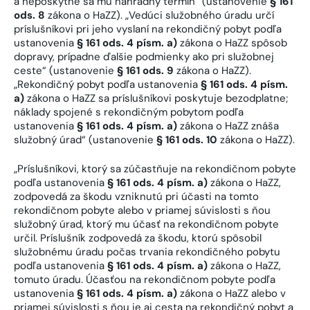
a neposkytne sa mu náhradný termín“ (ustanovenie
§ 161
ods. 8
zákona o HaZZ). „Vedúci služobného úradu určí
príslušníkovi pri jeho vyslaní na rekondičný pobyt podľa
ustanovenia
§ 161 ods. 4 písm. a)
zákona o HaZZ spôsob
dopravy, prípadne ďalšie podmienky ako pri služobnej
ceste“ (ustanovenie
§ 161 ods. 9
zákona o HaZZ).
„Rekondičný pobyt podľa ustanovenia
§ 161 ods. 4 písm.
a)
zákona o HaZZ sa príslušníkovi poskytuje bezodplatne;
náklady spojené s rekondičným pobytom podľa
ustanovenia
§ 161 ods. 4 písm. a)
zákona o HaZZ znáša
služobný úrad“ (ustanovenie
§ 161 ods. 10
zákona o HaZZ).
„Príslušníkovi, ktorý sa zúčastňuje na rekondičnom pobyte
podľa ustanovenia
§ 161 ods. 4 písm. a)
zákona o HaZZ,
zodpovedá za škodu vzniknutú pri účasti na tomto
rekondičnom pobyte alebo v priamej súvislosti s ňou
služobný úrad, ktorý mu účasť na rekondičnom pobyte
určil. Príslušník zodpovedá za škodu, ktorú spôsobil
služobnému úradu počas trvania rekondičného pobytu
podľa ustanovenia
§ 161 ods. 4 písm. a)
zákona o HaZZ,
tomuto úradu. Účasťou na rekondičnom pobyte podľa
ustanovenia
§ 161 ods. 4 písm. a)
zákona o HaZZ alebo v
priamej súvislosti s ňou je aj cesta na rekondičný pobyt a