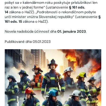
pobyt sa v kalendárnom roku poskytuje príslušníkovi len
raz a len v jednej forme“ (ustanovenie
§ 161 ods.
14
zákona o HaZZ). „Podrobnosti o rekondičnom pobyte
určí minister vnútra Slovenskej republiky“ (ustanovenie
§
161 ods. 15
zákona o HaZZ).
Novela nadobúda účinnosť dňa
01. januára 2023
.
Publikované dňa 05.01.2023