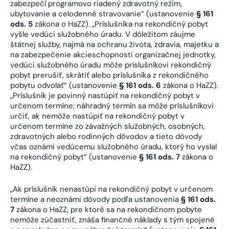
zabezpečí programovo riadený zdravotný režim,
ubytovanie a celodenné stravovanie“ (ustanovenie
§ 161
ods. 5
zákona o HaZZ). „Príslušníka na rekondičný pobyt
vyšle vedúci služobného úradu. V dôležitom záujme
štátnej služby, najmä na ochranu života, zdravia, majetku a
na zabezpečenie akcieschopnosti organizačnej jednotky,
vedúci služobného úradu môže príslušníkovi rekondičný
pobyt prerušiť, skrátiť alebo príslušníka z rekondičného
pobytu odvolať“ (ustanovenie
§ 161 ods. 6
zákona o HaZZ).
„Príslušník je povinný nastúpiť na rekondičný pobyt v
určenom termíne; náhradný termín sa môže príslušníkovi
určiť, ak nemôže nastúpiť na rekondičný pobyt v
určenom termíne zo závažných služobných, osobných,
zdravotných alebo rodinných dôvodov a tieto dôvody
včas oznámi vedúcemu služobného úradu, ktorý ho vyslal
na rekondičný pobyt“ (ustanovenie
§ 161 ods. 7
zákona o
HaZZ).
„Ak príslušník nenastúpi na rekondičný pobyt v určenom
termíne a neoznámi dôvody podľa ustanovenia
§ 161 ods.
7
zákona o HaZZ, pre ktoré sa na rekondičnom pobyte
nemôže zúčastniť, znáša finančné náklady s tým spojené