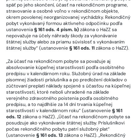
späť po jeho skončení, účasť na rekondičnom programe,
stravovanie a osobné voľno v rekondičnom objekte,
okrem povolenej neorganizovanej vychádzky. Rekondičný
pobyt vykonávaný formou aktívneho odpočinku podľa
ustanovenia
§ 161 ods. 4 písm. b)
zákona o HaZZ sa
nepovažuje na účely náhrady škody za vykonávanie
štátnej služby alebo za priamu súvislosť s vykonávaním
štátnej služby“ (ustanovenie
§ 161 ods. 11
zákona o HaZZ).
„Za účasť na rekondičnom pobyte sa považuje aj
absolvovanie kúpeľnej starostlivosti podľa osobitného
predpisu v kalendárnom roku. Služobný úrad na základe
písomnej žiadosti príslušníka a po predložení dokladov o
zúčtovaní preplatí náklady spojené s účasťou na kúpeľnej
starostlivosti, ktoré neboli uhradené na základe
verejného zdravotného poistenia podľa osobitného
predpisu, a to najdlhšie za 14 dní trvania kúpeľnej
starostlivosti v kalendárnom roku“ (ustanovenie
§ 161
ods. 12
zákona o HaZZ). „Účasť na rekondičnom pobyte sa
posudzuje ako vykonávanie štátnej služby. Príslušníkovi
počas rekondičného pobytu patrí služobný plat“
(ustanovenie
§ 161 ods. 13
zákona o HaZZ). „Rekondičný