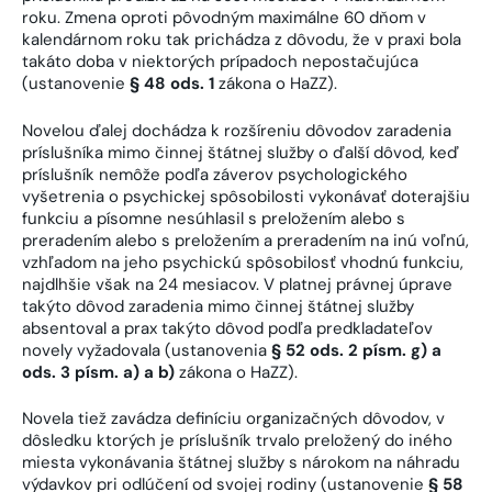
roku. Zmena oproti pôvodným maximálne 60 dňom v
kalendárnom roku tak prichádza z dôvodu, že v praxi bola
takáto doba v niektorých prípadoch nepostačujúca
(ustanovenie
§ 48 ods. 1
zákona o HaZZ).
Novelou ďalej dochádza k rozšíreniu dôvodov zaradenia
príslušníka mimo činnej štátnej služby o ďalší dôvod, keď
príslušník nemôže podľa záverov psychologického
vyšetrenia o psychickej spôsobilosti vykonávať doterajšiu
funkciu a písomne nesúhlasil s preložením alebo s
preradením alebo s preložením a preradením na inú voľnú,
vzhľadom na jeho psychickú spôsobilosť vhodnú funkciu,
najdlhšie však na 24 mesiacov. V platnej právnej úprave
takýto dôvod zaradenia mimo činnej štátnej služby
absentoval a prax takýto dôvod podľa predkladateľov
novely vyžadovala (ustanovenia
§ 52 ods. 2 písm. g) a
ods. 3 písm. a) a b)
zákona o HaZZ).
Novela tiež zavádza definíciu organizačných dôvodov, v
dôsledku ktorých je príslušník trvalo preložený do iného
miesta vykonávania štátnej služby s nárokom na náhradu
výdavkov pri odlúčení od svojej rodiny (ustanovenie
§ 58