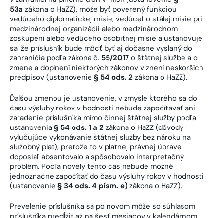
53a
zákona o HaZZ), môže byť poverený funkciou
vedúceho diplomatickej misie, vedúceho stálej misie pri
medzinárodnej organizácii alebo medzinárodnom
zoskupení alebo vedúceho osobitnej misie a ustanovuje
sa, že príslušník bude môcť byť aj dočasne vyslaný do
zahraničia podľa zákona č.
55/2017
o štátnej službe a o
zmene a doplnení niektorých zákonov v znení neskorších
predpisov (ustanovenie
§ 54 ods. 2
zákona o HaZZ).
Ďalšou zmenou je ustanovenie, v zmysle ktorého sa do
času výsluhy rokov v hodnosti nebude započítavať ani
zaradenie príslušníka mimo činnej štátnej služby podľa
ustanovenia
§ 54 ods. 1 a 2
zákona o HaZZ (dôvody
vylučujúce vykonávanie štátnej služby bez nároku na
služobný plat), pretože to v platnej právnej úprave
doposiaľ absentovalo a spôsobovalo interpretačný
problém. Podľa novely tento čas nebude možné
jednoznačne započítať do času výsluhy rokov v hodnosti
(ustanovenie
§ 34 ods. 4 písm. e)
zákona o HaZZ).
Prevelenie príslušníka sa po novom môže so súhlasom
príslušníka predĺžiť až na šesť mesiacov v kalendárnom