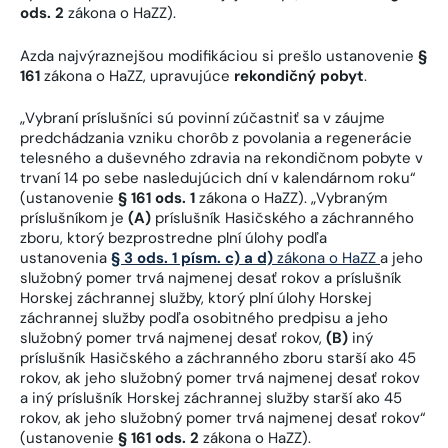
ods. 2
zákona o HaZZ).
Azda najvýraznejšou modifikáciou si prešlo ustanovenie
§
161
zákona o HaZZ, upravujúce
rekondičný pobyt
.
„Vybraní príslušníci sú povinní zúčastniť sa v záujme
predchádzania vzniku chorôb z povolania a regenerácie
telesného a duševného zdravia na rekondičnom pobyte v
trvaní 14 po sebe nasledujúcich dní v kalendárnom roku“
(ustanovenie
§ 161 ods. 1
zákona o HaZZ). „Vybraným
príslušníkom je
(A)
príslušník Hasičského a záchranného
zboru, ktorý bezprostredne plní úlohy podľa
ustanovenia
§ 3 ods. 1 písm. c) a d)
zákona o HaZZ
a jeho
služobný pomer trvá najmenej desať rokov a príslušník
Horskej záchrannej služby, ktorý plní úlohy Horskej
záchrannej služby podľa osobitného predpisu a jeho
služobný pomer trvá najmenej desať rokov,
(B)
iný
príslušník Hasičského a záchranného zboru starší ako 45
rokov, ak jeho služobný pomer trvá najmenej desať rokov
a iný príslušník Horskej záchrannej služby starší ako 45
rokov, ak jeho služobný pomer trvá najmenej desať rokov“
(ustanovenie
§ 161 ods. 2
zákona o HaZZ).