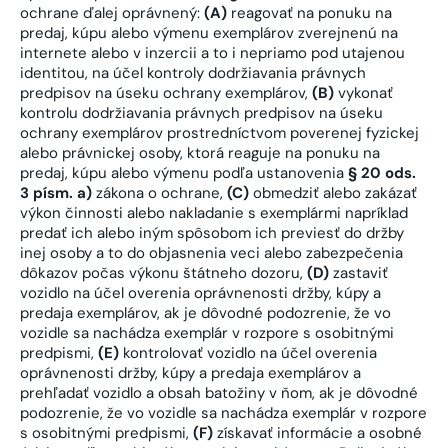
ochrane ďalej oprávnený:
(A)
reagovať na ponuku na
predaj, kúpu alebo výmenu exemplárov zverejnenú na
internete alebo v inzercii a to i nepriamo pod utajenou
identitou, na účel kontroly dodržiavania právnych
predpisov na úseku ochrany exemplárov,
(B)
vykonať
kontrolu dodržiavania právnych predpisov na úseku
ochrany exemplárov prostredníctvom poverenej fyzickej
alebo právnickej osoby, ktorá reaguje na ponuku na
predaj, kúpu alebo výmenu podľa ustanovenia
§ 20 ods.
3 písm. a)
zákona o ochrane,
(C)
obmedziť alebo zakázať
výkon činnosti alebo nakladanie s exemplármi napríklad
predať ich alebo iným spôsobom ich previesť do držby
inej osoby a to do objasnenia veci alebo zabezpečenia
dôkazov počas výkonu štátneho dozoru,
(D)
zastaviť
vozidlo na účel overenia oprávnenosti držby, kúpy a
predaja exemplárov, ak je dôvodné podozrenie, že vo
vozidle sa nachádza exemplár v rozpore s osobitnými
predpismi,
(E)
kontrolovať vozidlo na účel overenia
oprávnenosti držby, kúpy a predaja exemplárov a
prehľadať vozidlo a obsah batožiny v ňom, ak je dôvodné
podozrenie, že vo vozidle sa nachádza exemplár v rozpore
s osobitnými predpismi,
(F)
získavať informácie a osobné