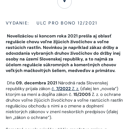
VYDANIE:
ULC PRO BONO 12/2021
Novelizáciou si koncom roka 2021 prešla aj oblasť
regulácie chovu voľne žijúcich živočíchov a voľne
rastúcich rastlín. Novinkou je napríklad zákaz držby a
odovzdania vybraných druhov živočíchov do držby inej
osoby na území Slovenskej republiky, a to najmä za
účelom regulácie súkromných a komerčných chovov
veľkých mačkovitých šeliem, medveďov a primátov.
Dňa
09. decembra 2021
Národná rada Slovenskej
republiky prijala zákon
č.
7/2022
Z. z.
(ďalej len „novela“)
ktorým sa mení a dopĺňa zákon č.
15/2005
Z. z. o ochrane
druhov voľne žijúcich živočíchov a voľne rastúcich rastlín
reguláciou obchodu s nimi a o zmene a doplnení
niektorých zákonov v znení neskorších predpisov (ďalej
len „zákon o ochrane“).