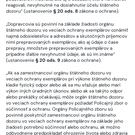
reagovali, nevyhnutné na dosiahnutie účelu štátneho
dozoru“ (ustanovenie
§ 20 ods. 8
zákona o ochrane).
„Dopravcovia sú povinní na základe žiadosti orgánu
štátneho dozoru vo veciach ochrany exemplárov oznámiť
najmä odosielateľov a adresátov a skutočných príjemcov
nimi prepravovaných exemplárov, ako aj údaje o čase
prepravy, množstve prepravovaných exemplárov a
prípadne ďalšie nevyhnutné údaje, ak sú im známe“
(ustanovenie
§ 20 ods. 9
zákona o ochrane).
„Ak sa zamestnancovi orgánu štátneho dozoru vo
veciach ochrany exemplárov pri výkone štátneho dozoru
kladie fyzický odpor alebo ak sa mu sťažuje alebo marí
výkon iných úradných úkonov, alebo ak sa takýto odpor
alebo prekážky očakávajú, môže orgán štátneho dozoru
vo veciach ochrany exemplárov požiadať Policajný zbor o
súčinnosť a ochranu. Orgány Policajného zboru sú
povinné poskytnúť zamestnancovi orgánu štátneho
dozoru vo veciach ochrany exemplárov na základe jeho
žiadosti potrebnú súčinnosť alebo ochranu, ak možno
odôvodnene predpokladať ohrozenie života alebo zdravia