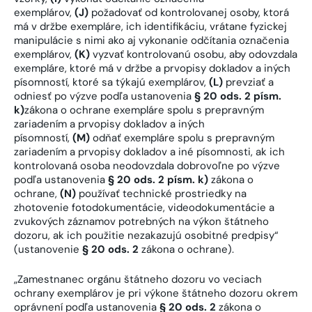
exemplárov,
(J)
požadovať od kontrolovanej osoby, ktorá
má v držbe exempláre, ich identifikáciu, vrátane fyzickej
manipulácie s nimi ako aj vykonanie odčítania označenia
exemplárov,
(K)
vyzvať kontrolovanú osobu, aby odovzdala
exempláre, ktoré má v držbe a prvopisy dokladov a iných
písomností, ktoré sa týkajú exemplárov,
(L)
prevziať a
odniesť po výzve podľa ustanovenia
§ 20 ods. 2 písm.
k)
zákona o ochrane exempláre spolu s prepravným
zariadením a prvopisy dokladov a iných
písomností,
(M)
odňať exempláre spolu s prepravným
zariadením a prvopisy dokladov a iné písomnosti, ak ich
kontrolovaná osoba neodovzdala dobrovoľne po výzve
podľa ustanovenia
§ 20 ods. 2 písm. k)
zákona o
ochrane,
(N)
používať technické prostriedky na
zhotovenie fotodokumentácie, videodokumentácie a
zvukových záznamov potrebných na výkon štátneho
dozoru, ak ich použitie nezakazujú osobitné predpisy“
(ustanovenie
§ 20 ods. 2
zákona o ochrane).
„Zamestnanec orgánu štátneho dozoru vo veciach
ochrany exemplárov je pri výkone štátneho dozoru okrem
oprávnení podľa ustanovenia
§ 20 ods. 2
zákona o