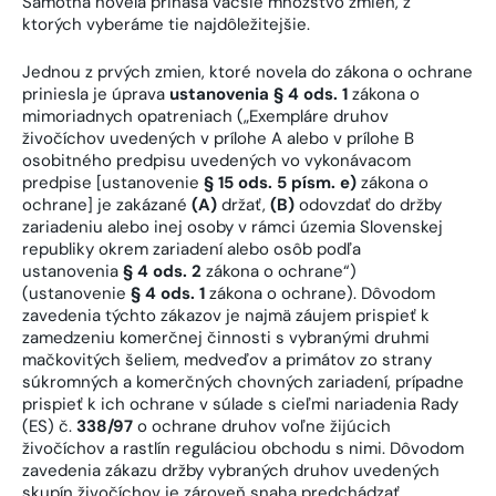
Samotná novela prináša väčšie množstvo zmien, z
ktorých vyberáme tie najdôležitejšie.
Jednou z prvých zmien, ktoré novela do zákona o ochrane
priniesla je úprava
ustanovenia
§ 4 ods. 1
zákona o
mimoriadnych opatreniach („Exempláre druhov
živočíchov uvedených v prílohe A alebo v prílohe B
osobitného predpisu uvedených vo vykonávacom
predpise [ustanovenie
§ 15 ods. 5 písm. e)
zákona o
ochrane] je zakázané
(A)
držať,
(B)
odovzdať do držby
zariadeniu alebo inej osoby v rámci územia Slovenskej
republiky okrem zariadení alebo osôb podľa
ustanovenia
§ 4 ods. 2
zákona o ochrane“)
(ustanovenie
§ 4 ods. 1
zákona o ochrane). Dôvodom
zavedenia týchto zákazov je najmä záujem prispieť k
zamedzeniu komerčnej činnosti s vybranými druhmi
mačkovitých šeliem, medveďov a primátov zo strany
súkromných a komerčných chovných zariadení, prípadne
prispieť k ich ochrane v súlade s cieľmi nariadenia Rady
(ES) č.
338/97
o ochrane druhov voľne žijúcich
živočíchov a rastlín reguláciou obchodu s nimi. Dôvodom
zavedenia zákazu držby vybraných druhov uvedených
skupín živočíchov je zároveň snaha predchádzať