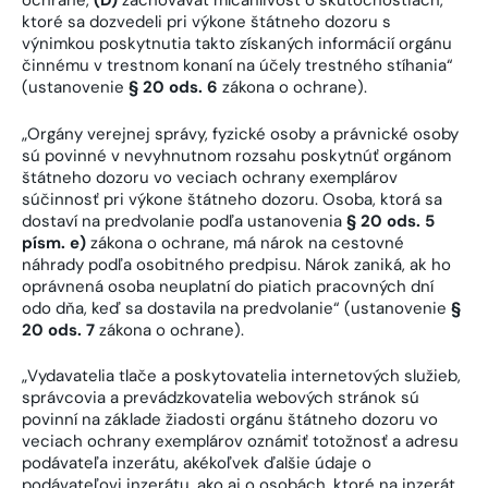
ochrane,
(D)
zachovávať mlčanlivosť o skutočnostiach,
ktoré sa dozvedeli pri výkone štátneho dozoru s
výnimkou poskytnutia takto získaných informácií orgánu
činnému v trestnom konaní na účely trestného stíhania“
(ustanovenie
§ 20 ods. 6
zákona o ochrane).
„Orgány verejnej správy, fyzické osoby a právnické osoby
sú povinné v nevyhnutnom rozsahu poskytnúť orgánom
štátneho dozoru vo veciach ochrany exemplárov
súčinnosť pri výkone štátneho dozoru. Osoba, ktorá sa
dostaví na predvolanie podľa ustanovenia
§ 20 ods. 5
písm. e)
zákona o ochrane, má nárok na cestovné
náhrady podľa osobitného predpisu. Nárok zaniká, ak ho
oprávnená osoba neuplatní do piatich pracovných dní
odo dňa, keď sa dostavila na predvolanie“ (ustanovenie
§
20 ods. 7
zákona o ochrane).
„Vydavatelia tlače a poskytovatelia internetových služieb,
správcovia a prevádzkovatelia webových stránok sú
povinní na základe žiadosti orgánu štátneho dozoru vo
veciach ochrany exemplárov oznámiť totožnosť a adresu
podávateľa inzerátu, akékoľvek ďalšie údaje o
podávateľovi inzerátu, ako aj o osobách, ktoré na inzerát