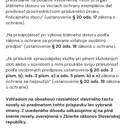
štátneho dozoru vo veciach ochrany exemplárov dať
predviesť prostredníctvom príslušného útvaru
Policajného zboru“ (ustanovenie
§ 20 ods. 17
zákona o
ochrane).
„Na predpojatosť pri výkone štátneho dozoru podľa
zákona o ochrane sa primerane vzťahuje osobitný
predpis“ (ustanovenie
§ 20 ods. 18
zákona o ochrane).
„Ak príslušník spravodajskej služby pri plnení služobných
úloh alebo v súvislosti s nimi preukáže svoju príslušnosť
podľa osobitných predpisov, ustanovenia
§ 20 ods. 2
písm. b), ods. 3 písm. e) a ods. 5 písm. b) a n)
zákona o
ochrane sa nepoužijú“ (ustanovenie
§ 20 ods. 19
zákona
o ochrane).
Vzhľadom na obsahovú rozsiahlosť vlastného textu
novely sú predmetom tohto príspevku len vybrané
zmeny. Z uvedeného dôvodu odkazujeme aj na plné
znenie novely, zverejnené v Zbierke zákonov Slovenskej
republiky.