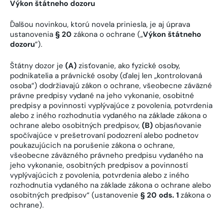
Výkon štátneho dozoru
Ďalšou novinkou, ktorú novela priniesla, je aj úprava
ustanovenia
§ 20
zákona o ochrane („
Výkon štátneho
dozoru
“).
Štátny dozor je
(A)
zisťovanie, ako fyzické osoby,
podnikatelia a právnické osoby (ďalej len „kontrolovaná
osoba“) dodržiavajú zákon o ochrane, všeobecne záväzné
právne predpisy vydané na jeho vykonanie, osobitné
predpisy a povinnosti vyplývajúce z povolenia, potvrdenia
alebo z iného rozhodnutia vydaného na základe zákona o
ochrane alebo osobitných predpisov,
(B)
objasňovanie
spočívajúce v prešetrovaní podozrení alebo podnetov
poukazujúcich na porušenie zákona o ochrane,
všeobecne záväzného právneho predpisu vydaného na
jeho vykonanie, osobitných predpisov a povinností
vyplývajúcich z povolenia, potvrdenia alebo z iného
rozhodnutia vydaného na základe zákona o ochrane alebo
osobitných predpisov“ (ustanovenie
§ 20 ods. 1
zákona o
ochrane).