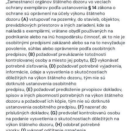
„Zamestnanci orgánov štátneho dozoru vo veciach
ochrany exemplárov podľa ustanovenia
§ 14
zákona o
ochrane sú oprávnení na účely výkonu štátneho
dozoru
(A)
vstupovať na pozemky, do stavieb, objektov,
prevádzkových priestorov a iných zariadení, kde sa
nakladá s exemplármi, vrátane obydlí používaných na
podnikanie alebo na inú hospodársku činnosť, ak to nie je
osobitnými predpismi zakázané alebo sa na to nevyžaduje
povolenie, súhlas alebo oprávnenie podľa osobitných
predpisov,
(B)
požadovať preukázanie totožnosti
kontrolovanej osoby a miesto jej pobytu,
(C)
vykonávať
potrebné zisťovania,
(D)
požadovať potrebné vyjadrenia,
informácie, údaje a vysvetlenia o skutočnostiach
dôležitých na výkon štátneho dozoru, tým nie sú
dotknuté ustanovenia osobitného
predpisu,
(E)
požadovať predloženie prvopisov dokladov,
spisov a iných písomností potrebných na výkon štátneho
dozoru a požadovať ich kópie, tým nie sú dotknuté
ustanovenia osobitného predpisu,
(F)
nazerať do
príslušných dokladov,
(G)
predvolať kontrolovanú osobu
na podanie vysvetlenia o skutočnostiach dôležitých na
výkon štátneho dozoru,
(H)
odobrať potrebné
vzorky,
(I)
vykonať odčítanie označenia