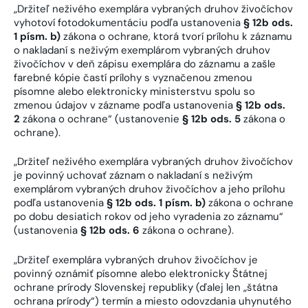
„Držiteľ neživého exemplára vybraných druhov živočíchov
vyhotoví fotodokumentáciu podľa ustanovenia
§ 12b ods.
1 písm. b)
zákona o ochrane, ktorá tvorí prílohu k záznamu
o nakladaní s neživým exemplárom vybraných druhov
živočíchov v deň zápisu exemplára do záznamu a zašle
farebné kópie častí prílohy s vyznačenou zmenou
písomne alebo elektronicky ministerstvu spolu so
zmenou údajov v zázname podľa ustanovenia
§ 12b ods.
2
zákona o ochrane“ (ustanovenie
§ 12b ods. 5
zákona o
ochrane).
„Držiteľ neživého exemplára vybraných druhov živočíchov
je povinný uchovať záznam o nakladaní s neživým
exemplárom vybraných druhov živočíchov a jeho prílohu
podľa ustanovenia
§ 12b ods. 1 písm. b)
zákona o ochrane
po dobu desiatich rokov od jeho vyradenia zo záznamu“
(ustanovenia
§ 12b ods. 6
zákona o ochrane).
„Držiteľ exemplára vybraných druhov živočíchov je
povinný oznámiť písomne alebo elektronicky Štátnej
ochrane prírody Slovenskej republiky (ďalej len „štátna
ochrana prírody“) termín a miesto odovzdania uhynutého