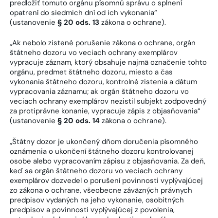
predložiť tomuto orgánu písomnú správu o splnení
opatrení do siedmich dní od ich vykonania“
(ustanovenie
§ 20 ods. 13
zákona o ochrane).
„Ak nebolo zistené porušenie zákona o ochrane, orgán
štátneho dozoru vo veciach ochrany exemplárov
vypracuje záznam, ktorý obsahuje najmä označenie tohto
orgánu, predmet štátneho dozoru, miesto a čas
vykonania štátneho dozoru, kontrolné zistenia a dátum
vypracovania záznamu; ak orgán štátneho dozoru vo
veciach ochrany exemplárov nezistil subjekt zodpovedný
za protiprávne konanie, vypracuje zápis z objasňovania“
(ustanovenie
§ 20 ods. 14
zákona o ochrane).
„Štátny dozor je ukončený dňom doručenia písomného
oznámenia o ukončení štátneho dozoru kontrolovanej
osobe alebo vypracovaním zápisu z objasňovania. Za deň,
keď sa orgán štátneho dozoru vo veciach ochrany
exemplárov dozvedel o porušení povinnosti vyplývajúcej
zo zákona o ochrane, všeobecne záväzných právnych
predpisov vydaných na jeho vykonanie, osobitných
predpisov a povinnosti vyplývajúcej z povolenia,