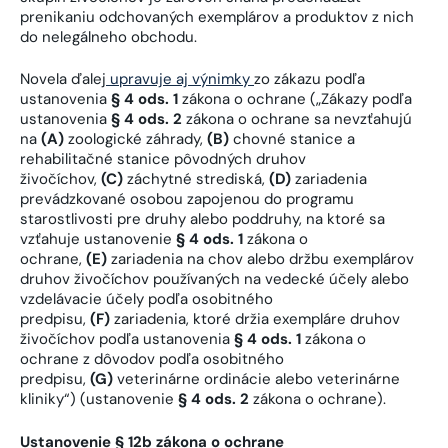
prenikaniu odchovaných exemplárov a produktov z nich
do nelegálneho obchodu.
Novela ďalej
upravuje aj výnimky
zo zákazu podľa
ustanovenia
§ 4 ods. 1
zákona o ochrane („Zákazy podľa
ustanovenia
§ 4 ods. 2
zákona o ochrane sa nevzťahujú
na
(A)
zoologické záhrady,
(B)
chovné stanice a
rehabilitačné stanice pôvodných druhov
živočíchov,
(C)
záchytné strediská,
(D)
zariadenia
prevádzkované osobou zapojenou do programu
starostlivosti pre druhy alebo poddruhy, na ktoré sa
vzťahuje ustanovenie
§ 4 ods. 1
zákona o
ochrane,
(E)
zariadenia na chov alebo držbu exemplárov
druhov živočíchov používaných na vedecké účely alebo
vzdelávacie účely podľa osobitného
predpisu,
(F)
zariadenia, ktoré držia exempláre druhov
živočíchov podľa ustanovenia
§ 4 ods. 1
zákona o
ochrane z dôvodov podľa osobitného
predpisu,
(G)
veterinárne ordinácie alebo veterinárne
kliniky“) (ustanovenie
§ 4 ods. 2
zákona o ochrane).
Ustanovenie § 12b zákona o ochrane