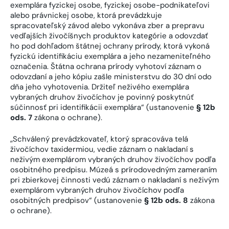
exemplára fyzickej osobe, fyzickej osobe-podnikateľovi
alebo právnickej osobe, ktorá prevádzkuje
spracovateľský závod alebo vykonáva zber a prepravu
vedľajších živočíšnych produktov kategórie a odovzdať
ho pod dohľadom štátnej ochrany prírody, ktorá vykoná
fyzickú identifikáciu exemplára a jeho nezameniteľného
označenia. Štátna ochrana prírody vyhotoví záznam o
odovzdaní a jeho kópiu zašle ministerstvu do 30 dní odo
dňa jeho vyhotovenia. Držiteľ neživého exemplára
vybraných druhov živočíchov je povinný poskytnúť
súčinnosť pri identifikácii exemplára“ (ustanovenie
§ 12b
ods. 7
zákona o ochrane).
„Schválený prevádzkovateľ, ktorý spracováva telá
živočíchov taxidermiou, vedie záznam o nakladaní s
neživým exemplárom vybraných druhov živočíchov podľa
osobitného predpisu. Múzeá s prírodovedným zameraním
pri zbierkovej činnosti vedú záznam o nakladaní s neživým
exemplárom vybraných druhov živočíchov podľa
osobitných predpisov“ (ustanovenie
§ 12b ods. 8
zákona
o ochrane).