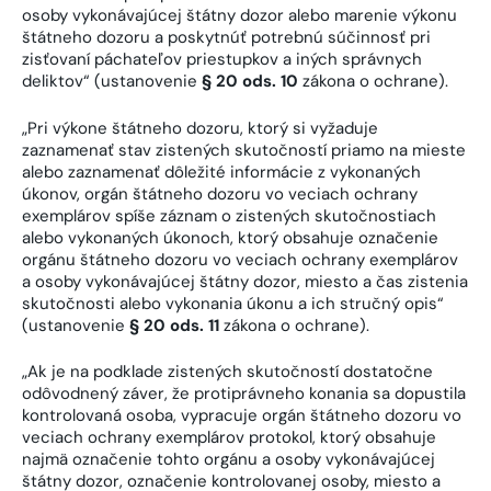
osoby vykonávajúcej štátny dozor alebo marenie výkonu
štátneho dozoru a poskytnúť potrebnú súčinnosť pri
zisťovaní páchateľov priestupkov a iných správnych
deliktov“ (ustanovenie
§ 20 ods. 10
zákona o ochrane).
„Pri výkone štátneho dozoru, ktorý si vyžaduje
zaznamenať stav zistených skutočností priamo na mieste
alebo zaznamenať dôležité informácie z vykonaných
úkonov, orgán štátneho dozoru vo veciach ochrany
exemplárov spíše záznam o zistených skutočnostiach
alebo vykonaných úkonoch, ktorý obsahuje označenie
orgánu štátneho dozoru vo veciach ochrany exemplárov
a osoby vykonávajúcej štátny dozor, miesto a čas zistenia
skutočnosti alebo vykonania úkonu a ich stručný opis“
(ustanovenie
§ 20 ods. 11
zákona o ochrane).
„Ak je na podklade zistených skutočností dostatočne
odôvodnený záver, že protiprávneho konania sa dopustila
kontrolovaná osoba, vypracuje orgán štátneho dozoru vo
veciach ochrany exemplárov protokol, ktorý obsahuje
najmä označenie tohto orgánu a osoby vykonávajúcej
štátny dozor, označenie kontrolovanej osoby, miesto a