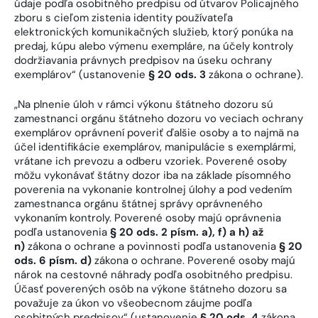
údaje podľa osobitného predpisu od útvarov Policajného
zboru s cieľom zistenia identity používateľa
elektronických komunikačných služieb, ktorý ponúka na
predaj, kúpu alebo výmenu exempláre, na účely kontroly
dodržiavania právnych predpisov na úseku ochrany
exemplárov“ (ustanovenie
§ 20 ods. 3
zákona o ochrane).
„Na plnenie úloh v rámci výkonu štátneho dozoru sú
zamestnanci orgánu štátneho dozoru vo veciach ochrany
exemplárov oprávnení poveriť ďalšie osoby a to najmä na
účel identifikácie exemplárov, manipulácie s exemplármi,
vrátane ich prevozu a odberu vzoriek.
Poverené osoby
môžu vykonávať štátny dozor iba na základe písomného
poverenia na vykonanie kontrolnej úlohy a pod vedením
zamestnanca orgánu štátnej správy oprávneného
vykonaním kontroly. Poverené osoby majú oprávnenia
podľa ustanovenia
§ 20 ods. 2 písm. a), f) a h) až
n)
zákona o ochrane a povinnosti podľa ustanovenia
§ 20
ods. 6 písm. d)
zákona o ochrane. Poverené osoby majú
nárok na cestovné náhrady podľa osobitného predpisu.
Účasť poverených osôb na výkone štátneho dozoru sa
považuje za úkon vo všeobecnom záujme podľa
osobitných predpisov“ (ustanovenie
§ 20 ods. 4
zákona