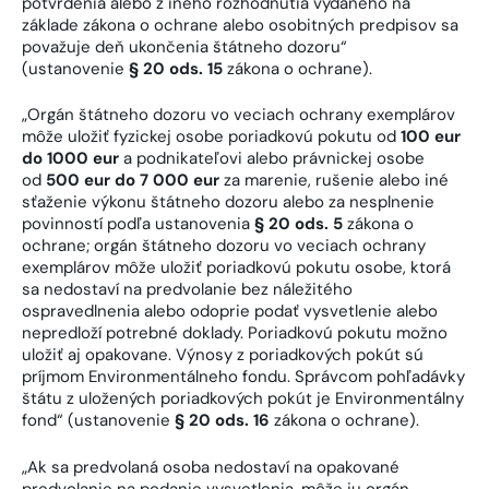
potvrdenia alebo z iného rozhodnutia vydaného na
základe zákona o ochrane alebo osobitných predpisov sa
považuje deň ukončenia štátneho dozoru“
(ustanovenie
§ 20 ods. 15
zákona o ochrane).
„Orgán štátneho dozoru vo veciach ochrany exemplárov
môže uložiť fyzickej osobe poriadkovú pokutu od
100 eur
do 1000 eur
a podnikateľovi alebo právnickej osobe
od
500 eur do 7 000 eur
za marenie, rušenie alebo iné
sťaženie výkonu štátneho dozoru alebo za nesplnenie
povinností podľa ustanovenia
§ 20 ods. 5
zákona o
ochrane; orgán štátneho dozoru vo veciach ochrany
exemplárov môže uložiť poriadkovú pokutu osobe, ktorá
sa nedostaví na predvolanie bez náležitého
ospravedlnenia alebo odoprie podať vysvetlenie alebo
nepredloží potrebné doklady. Poriadkovú pokutu možno
uložiť aj opakovane. Výnosy z poriadkových pokút sú
príjmom Environmentálneho fondu. Správcom pohľadávky
štátu z uložených poriadkových pokút je Environmentálny
fond“ (ustanovenie
§ 20 ods. 16
zákona o ochrane).
„Ak sa predvolaná osoba nedostaví na opakované
predvolanie na podanie vysvetlenia, môže ju orgán