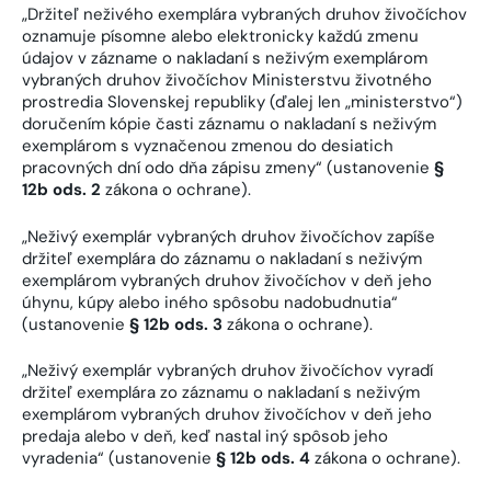
„Držiteľ neživého exemplára vybraných druhov živočíchov
oznamuje písomne alebo elektronicky každú zmenu
údajov v zázname o nakladaní s neživým exemplárom
vybraných druhov živočíchov Ministerstvu životného
prostredia Slovenskej republiky (ďalej len „ministerstvo“)
doručením kópie časti záznamu o nakladaní s neživým
exemplárom s vyznačenou zmenou do desiatich
pracovných dní odo dňa zápisu zmeny“ (ustanovenie
§
12b ods. 2
zákona o ochrane).
„Neživý exemplár vybraných druhov živočíchov zapíše
držiteľ exemplára do záznamu o nakladaní s neživým
exemplárom vybraných druhov živočíchov v deň jeho
úhynu, kúpy alebo iného spôsobu nadobudnutia“
(ustanovenie
§ 12b ods. 3
zákona o ochrane).
„Neživý exemplár vybraných druhov živočíchov vyradí
držiteľ exemplára zo záznamu o nakladaní s neživým
exemplárom vybraných druhov živočíchov v deň jeho
predaja alebo v deň, keď nastal iný spôsob jeho
vyradenia“ (ustanovenie
§ 12b ods. 4
zákona o ochrane).