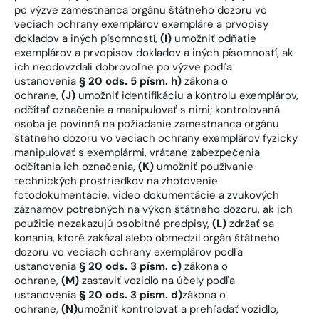
po výzve zamestnanca orgánu štátneho dozoru vo
veciach ochrany exemplárov exempláre a prvopisy
dokladov a iných písomností,
(I)
umožniť odňatie
exemplárov a prvopisov dokladov a iných písomností, ak
ich neodovzdali dobrovoľne po výzve podľa
ustanovenia
§ 20 ods. 5 písm. h)
zákona o
ochrane,
(J)
umožniť identifikáciu a kontrolu exemplárov,
odčítať označenie a manipulovať s nimi; kontrolovaná
osoba je povinná na požiadanie zamestnanca orgánu
štátneho dozoru vo veciach ochrany exemplárov fyzicky
manipulovať s exemplármi, vrátane zabezpečenia
odčítania ich označenia,
(K)
umožniť používanie
technických prostriedkov na zhotovenie
fotodokumentácie, video dokumentácie a zvukových
záznamov potrebných na výkon štátneho dozoru, ak ich
použitie nezakazujú osobitné predpisy,
(L)
zdržať sa
konania, ktoré zakázal alebo obmedzil orgán štátneho
dozoru vo veciach ochrany exemplárov podľa
ustanovenia
§ 20 ods. 3 písm. c)
zákona o
ochrane,
(M)
zastaviť vozidlo na účely podľa
ustanovenia
§ 20 ods. 3 písm. d)
zákona o
ochrane,
(N)
umožniť kontrolovať a prehľadať vozidlo,