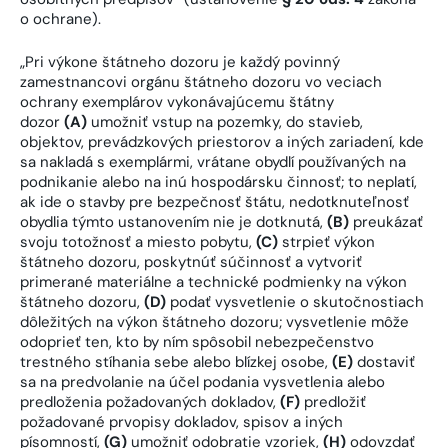
o ochrane).
„Pri výkone štátneho dozoru je každý povinný
zamestnancovi orgánu štátneho dozoru vo veciach
ochrany exemplárov vykonávajúcemu štátny
dozor
(A)
umožniť vstup na pozemky, do stavieb,
objektov, prevádzkových priestorov a iných zariadení, kde
sa nakladá s exemplármi, vrátane obydlí používaných na
podnikanie alebo na inú hospodársku činnosť; to neplatí,
ak ide o stavby pre bezpečnosť štátu, nedotknuteľnosť
obydlia týmto ustanovením nie je dotknutá,
(B)
preukázať
svoju totožnosť a miesto pobytu,
(C)
strpieť výkon
štátneho dozoru, poskytnúť súčinnosť a vytvoriť
primerané materiálne a technické podmienky na výkon
štátneho dozoru,
(D)
podať vysvetlenie o skutočnostiach
dôležitých na výkon štátneho dozoru; vysvetlenie môže
odoprieť ten, kto by ním spôsobil nebezpečenstvo
trestného stíhania sebe alebo blízkej osobe,
(E)
dostaviť
sa na predvolanie na účel podania vysvetlenia alebo
predloženia požadovaných dokladov,
(F)
predložiť
požadované prvopisy dokladov, spisov a iných
písomností,
(G)
umožniť odobratie vzoriek,
(H)
odovzdať