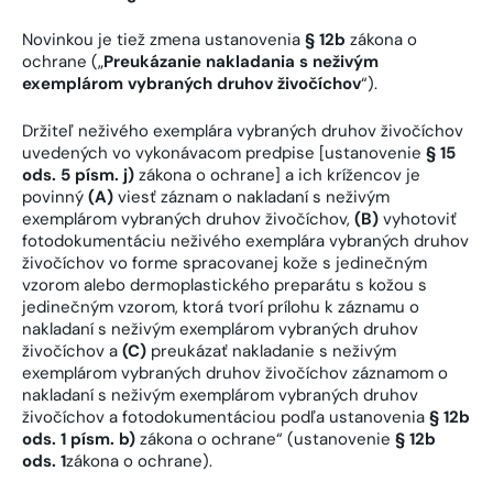
Novinkou je tiež zmena ustanovenia
§ 12b
zákona o
ochrane („
Preukázanie nakladania s neživým
exemplárom vybraných druhov živočíchov
“).
Držiteľ neživého exemplára vybraných druhov živočíchov
uvedených vo vykonávacom predpise [ustanovenie
§ 15
ods. 5 písm. j)
zákona o ochrane] a ich krížencov je
povinný
(A)
viesť záznam o nakladaní s neživým
exemplárom vybraných druhov živočíchov,
(B)
vyhotoviť
fotodokumentáciu neživého exemplára vybraných druhov
živočíchov vo forme spracovanej kože s jedinečným
vzorom alebo dermoplastického preparátu s kožou s
jedinečným vzorom, ktorá tvorí prílohu k záznamu o
nakladaní s neživým exemplárom vybraných druhov
živočíchov a
(C)
preukázať nakladanie s neživým
exemplárom vybraných druhov živočíchov záznamom o
nakladaní s neživým exemplárom vybraných druhov
živočíchov a fotodokumentáciou podľa ustanovenia
§ 12b
ods. 1 písm. b)
zákona o ochrane“ (ustanovenie
§ 12b
ods. 1
zákona o ochrane).