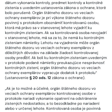
dátum vykonania kontroly, predmet kontroly a kontrolné
zistenia s uvedením ustanovenia zákona o ochrane, ktoré
bolo porušené. Orgán štátneho dozoru vo veciach
ochrany exemplárov je pri výkone štátneho dozoru
povinný s protokolom oboznámiť kontrolovanú osobu,
ktorá má právo sa v stanovenej lehote vyjadriť ku
kontrolným zisteniam. Ak sa kontrolovaná osoba nevyjadrí
v stanovenej lehote, má sa za to, že nemá ku kontrolným
zisteniam námietky. Lehotu na vyjadrenie môže orgán
štátneho dozoru vo veciach ochrany exemplárov z
dôležitých dôvodov na základe žiadosti kontrolovanej
osoby predĺžiť. Ak boli ku kontrolným zisteniam uvedeným
v protokole podané námietky preukazujúce nesprávnosť
kontrolných zistení, orgán štátneho dozoru vo veciach
ochrany exemplárov vypracuje dodatok k protokolu“
(ustanovenie
§ 20 ods. 12
zákona o ochrane).
„Ak je to možné a účelné, orgán štátneho dozoru vo
veciach ochrany exemplárov kontrolovanej osobe v
protokole nariadi vykonanie opatrení na odstránenie
zistených nedostatkov, a to bezodkladne po nariadení
alebo v určenej lehote. Kontrolovaná osoba je povinná