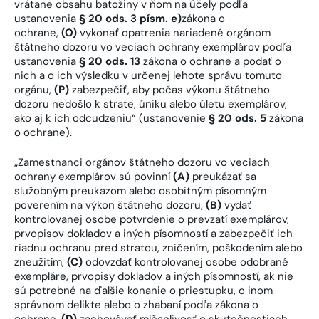
vrátane obsahu batožiny v ňom na účely podľa
ustanovenia
§ 20 ods. 3 písm. e)
zákona o
ochrane,
(O)
vykonať opatrenia nariadené orgánom
štátneho dozoru vo veciach ochrany exemplárov podľa
ustanovenia
§ 20 ods. 13
zákona o ochrane a podať o
nich a o ich výsledku v určenej lehote správu tomuto
orgánu,
(P)
zabezpečiť, aby počas výkonu štátneho
dozoru nedošlo k strate, úniku alebo úletu exemplárov,
ako aj k ich odcudzeniu“ (ustanovenie
§ 20 ods. 5
zákona
o ochrane).
„Zamestnanci orgánov štátneho dozoru vo veciach
ochrany exemplárov sú povinní
(A)
preukázať sa
služobným preukazom alebo osobitným písomným
poverením na výkon štátneho dozoru,
(B)
vydať
kontrolovanej osobe potvrdenie o prevzatí exemplárov,
prvopisov dokladov a iných písomností a zabezpečiť ich
riadnu ochranu pred stratou, zničením, poškodením alebo
zneužitím,
(C)
odovzdať kontrolovanej osobe odobrané
exempláre, prvopisy dokladov a iných písomností, ak nie
sú potrebné na ďalšie konanie o priestupku, o inom
správnom delikte alebo o zhabaní podľa zákona o