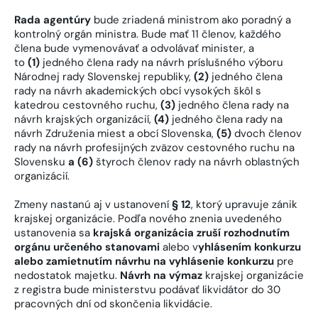
Rada agentúry
bude zriadená ministrom ako poradný a
kontrolný orgán ministra. Bude mať 11 členov, každého
člena bude vymenovávať a odvolávať minister, a
to
(1)
jedného člena rady na návrh príslušného výboru
Národnej rady Slovenskej republiky,
(2)
jedného člena
rady na návrh akademických obcí vysokých škôl s
katedrou cestovného ruchu,
(3)
jedného člena rady na
návrh krajských organizácií,
(4)
jedného člena rady na
návrh Združenia miest a obcí Slovenska,
(5)
dvoch členov
rady na návrh profesijných zväzov cestovného ruchu na
Slovensku
a (6)
štyroch členov rady na návrh oblastných
organizácií.
Zmeny nastanú aj v ustanovení
§ 12
, ktorý upravuje zánik
krajskej organizácie. Podľa nového znenia uvedeného
ustanovenia sa
krajská organizácia zruší rozhodnutím
orgánu určeného stanovami
alebo v
yhlásením konkurzu
alebo zamietnutím návrhu na vyhlásenie konkurzu
pre
nedostatok majetku.
Návrh na výmaz
krajskej organizácie
z registra bude ministerstvu podávať likvidátor do 30
pracovných dní od skončenia likvidácie.