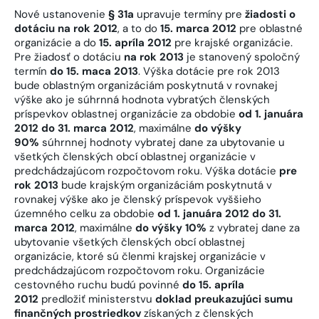
Nové ustanovenie
§ 31a
upravuje termíny pre
žiadosti o
dotáciu na rok 2012
, a to do
15. marca 2012
pre oblastné
organizácie a do
15. apríla 2012
pre krajské organizácie.
Pre žiadosť o dotáciu
na rok 2013
je stanovený spoločný
termín
do 15. maca 2013
. Výška dotácie pre rok 2013
bude oblastným organizáciám poskytnutá v rovnakej
výške ako je súhrnná hodnota vybratých členských
príspevkov oblastnej organizácie za obdobie
od 1. januára
2012 do 31. marca 2012
, maximálne
do výšky
90%
súhrnnej hodnoty vybratej dane za ubytovanie u
všetkých členských obcí oblastnej organizácie v
predchádzajúcom rozpočtovom roku. Výška dotácie
pre
rok 2013
bude krajským organizáciám poskytnutá v
rovnakej výške ako je členský príspevok vyššieho
územného celku za obdobie
od 1. januára 2012 do 31.
marca 2012
, maximálne
do výšky 10%
z vybratej dane za
ubytovanie všetkých členských obcí oblastnej
organizácie, ktoré sú členmi krajskej organizácie v
predchádzajúcom rozpočtovom roku. Organizácie
cestovného ruchu budú povinné
do 15. apríla
2012
predložiť ministerstvu
doklad preukazujúci sumu
finančných prostriedkov
získaných z členských