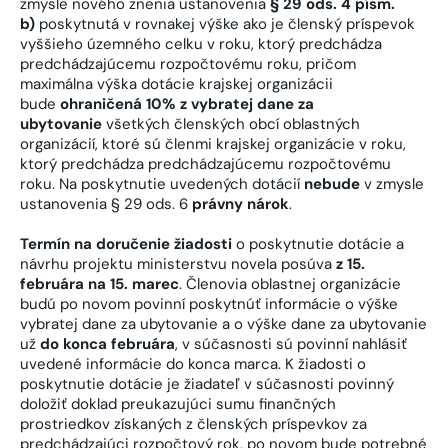
zmysle nového znenia ustanovenia
§ 29 ods. 4 písm.
b)
poskytnutá v rovnakej výške ako je členský príspevok
vyššieho územného celku v roku, ktorý predchádza
predchádzajúcemu rozpočtovému roku, pričom
maximálna výška dotácie krajskej organizácii
bude
ohraničená 10%
z vybratej dane za
ubytovanie
všetkých členských obcí oblastných
organizácií, ktoré sú členmi krajskej organizácie v roku,
ktorý predchádza predchádzajúcemu rozpočtovému
roku. Na poskytnutie uvedených dotácií
nebude
v zmysle
ustanovenia § 29 ods. 6
právny nárok
.
Termín na doručenie žiadosti
o poskytnutie dotácie a
návrhu projektu ministerstvu novela posúva
z 15.
februára na 15. marec
. Členovia oblastnej organizácie
budú po novom povinní poskytnúť informácie o výške
vybratej dane za ubytovanie a o výške dane za ubytovanie
už
do konca februára
, v súčasnosti sú povinní nahlásiť
uvedené informácie do konca marca. K žiadosti o
poskytnutie dotácie je žiadateľ v súčasnosti povinný
doložiť doklad preukazujúci sumu finančných
prostriedkov získaných z členských príspevkov za
predchádzajúci rozpočtový rok, po novom bude potrebné