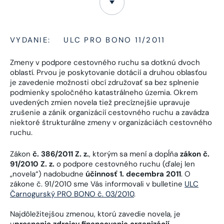
VYDANIE:
ULC PRO BONO 11/2011
Zmeny v podpore cestovného ruchu sa dotknú dvoch
oblastí. Prvou je poskytovanie dotácií a druhou oblasťou
je zavedenie možnosti obcí združovať sa bez splnenie
podmienky spoločného katastrálneho územia. Okrem
uvedených zmien novela tiež precíznejšie upravuje
zrušenie a zánik organizácií cestovného ruchu a zavádza
niektoré štrukturálne zmeny v organizáciách cestovného
ruchu.
Zákon
č. 386/2011 Z. z.
, ktorým sa mení a dopĺňa
zákon č.
91/2010 Z. z.
o podpore cestovného ruchu (ďalej len
„novela“) nadobudne
účinnosť 1. decembra 2011
. O
zákone č. 91/2010 sme Vás informovali v bulletine
ULC
Čarnogurský PRO BONO č. 03/2010
.
Najdôležitejšou zmenou, ktorú zavedie novela, je
u
presnenie zdrojov financovania organizácií