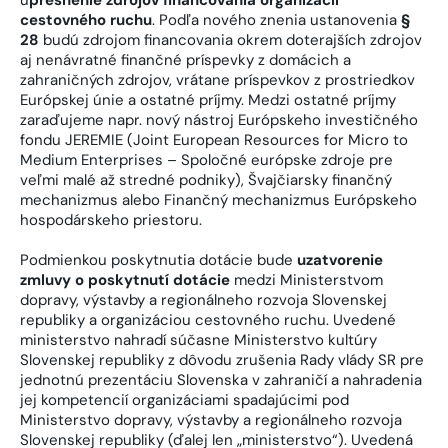
cestovného ruchu
. Podľa nového znenia ustanovenia
§
28
budú zdrojom financovania okrem doterajších zdrojov
aj nenávratné finančné príspevky z domácich a
zahraničných zdrojov, vrátane príspevkov z prostriedkov
Európskej únie a ostatné príjmy. Medzi ostatné príjmy
zaraďujeme napr. nový nástroj Európskeho investičného
fondu JEREMIE (Joint European Resources for Micro to
Medium Enterprises – Spoločné európske zdroje pre
veľmi malé až stredné podniky), Švajčiarsky finančný
mechanizmus alebo Finančný mechanizmus Európskeho
hospodárskeho priestoru.
Podmienkou poskytnutia dotácie bude
uzatvorenie
zmluvy o poskytnutí dotácie
medzi Ministerstvom
dopravy, výstavby a regionálneho rozvoja Slovenskej
republiky a organizáciou cestovného ruchu. Uvedené
ministerstvo nahradí súčasne Ministerstvo kultúry
Slovenskej republiky z dôvodu zrušenia Rady vlády SR pre
jednotnú prezentáciu Slovenska v zahraničí a nahradenia
jej kompetencií organizáciami spadajúcimi pod
Ministerstvo dopravy, výstavby a regionálneho rozvoja
Slovenskej republiky (ďalej len „ministerstvo“). Uvedená