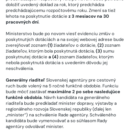
doložiť uvedený doklad za rok, ktorý predchádza
predchádzajúcemu rozpočtovému roku. Zmení sa tiež
lehota na poskytnutie dotácie
z 3 mesiacov na 30
pracovných dní
.
Ministerstvo bude po novom viesť evidenciu zmlúv o
poskytnutých dotáciách a na svojej webovej adrese bude
zverejňovať zoznam
(1)
žiadateľov o dotácie,
(2)
zoznam
žiadateľov, ktorým bola poskytnutá dotácia,
(3)
sumu
poskytnutej dotácie
a (4)
zoznam žiadateľov, ktorým
nebola poskytnutá dotácia s uvedením dôvodu jej
neschválenia.
Generálny riaditeľ
Slovenskej agentúry pre cestovný
ruch bude volený na 5 ročné funkčné obdobie. Funkciu
bude môcť zastávať
maximálne 2 po sebe nasledujúce
funkčné obdobia
. Návrh kandidáta na generálneho
riaditeľa bude predkladať minister dopravy, výstavby a
regionálneho rozvoja Slovenskej republiky (ďalej len
„minister“) na schválenie Rade agentúry. Schváleného
kandidáta bude vymenovávať a so súhlasom Rady
agentúry odvolávať minister.