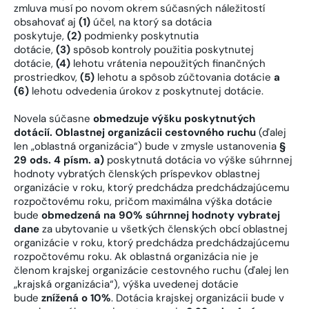
zmluva musí po novom okrem súčasných náležitostí
obsahovať aj
(1)
účel, na ktorý sa dotácia
poskytuje,
(2)
podmienky poskytnutia
dotácie,
(3)
spôsob kontroly použitia poskytnutej
dotácie,
(4)
lehotu vrátenia nepoužitých finančných
prostriedkov,
(5)
lehotu a spôsob zúčtovania dotácie
a
(6)
lehotu odvedenia úrokov z poskytnutej dotácie.
Novela súčasne
obmedzuje výšku poskytnutých
dotácií. Oblastnej organizácii cestovného ruchu
(ďalej
len „oblastná organizácia“) bude v zmysle ustanovenia
§
29 ods. 4 písm. a)
poskytnutá dotácia vo výške súhrnnej
hodnoty vybratých členských príspevkov oblastnej
organizácie v roku, ktorý predchádza predchádzajúcemu
rozpočtovému roku, pričom maximálna výška dotácie
bude
obmedzená na 90% súhrnnej hodnoty vybratej
dane
za ubytovanie u všetkých členských obcí oblastnej
organizácie v roku, ktorý predchádza predchádzajúcemu
rozpočtovému roku. Ak oblastná organizácia nie je
členom krajskej organizácie cestovného ruchu (ďalej len
„krajská organizácia“), výška uvedenej dotácie
bude
znížená o 10%
. Dotácia krajskej organizácii bude v