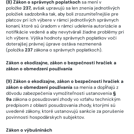
(8) Zákon o správnych poplatkoch
sa mení v
položke
237
,
avšak upravujú sa len znenia jednotlivých
položiek sadzobníka tak, aby boli zrozumiteľnejšie pre
platcov pri ich výbere v rámci jednotlivých správnych
konaní, ktoré sú úradom v rámci udelenia autorizácie a
notifikácie vedené a aby nevytvárali žiadne problémy pri
ich výbere. Výška hodnoty správnych poplatkov voči
doterajšej právnej úprave ostáva nezmenená
(položka
237
zákona o správnych poplatkoch).
Zákon o ekodizajne, zákon o bezpečnosti hračiek a
zákon o obmedzení používania
(9) Zákon o ekodizajne, zákon o bezpečnosti hračiek a
zákon o obmedzení používania
sa menia a dopĺňajú z
dôvodu zabezpečenia vymožiteľnosti ustanovenia
§
9a
zákona o posudzovaní zhody vo vzťahu technickým
predpisom z oblasti posudzovania zhody, ktorými sú
uvedené zákony, ktoré ustanovujú sankcie za porušenie
povinnosti hospodárskych subjektov.
Zákon o výbušninách