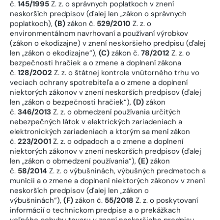
č.
145/1995
Z. z. o správnych poplatkoch v znení
neskorších predpisov (ďalej len „zákon o správnych
poplatkoch),
(B)
zákon č.
529/2010
Z. z. o
environmentálnom navrhovaní a používaní výrobkov
(zákon o ekodizajne) v znení neskoršieho predpisu (ďalej
len „zákon o ekodizajne“),
(C)
zákon č.
78/2012
Z. z. o
bezpečnosti hračiek a o zmene a doplnení zákona
č.
128/2002
Z. z. o štátnej kontrole vnútorného trhu vo
veciach ochrany spotrebiteľa a o zmene a doplnení
niektorých zákonov v znení neskorších predpisov (ďalej
len „zákon o bezpečnosti hračiek“),
(D)
zákon
č.
346/2013
Z. z. o obmedzení používania určitých
nebezpečných látok v elektrických zariadeniach a
elektronických zariadeniach a ktorým sa mení zákon
č.
223/2001
Z. z. o odpadoch a o zmene a doplnení
niektorých zákonov v znení neskorších predpisov (ďalej
len „zákon o obmedzení používania“),
(E)
zákon
č.
58/2014
Z. z. o výbušninách, výbušných predmetoch a
munícii a o zmene a doplnení niektorých zákonov v znení
neskorších predpisov (ďalej len „zákon o
výbušninách“),
(F)
zákon č.
55/2018
Z. z. o poskytovaní
informácií o technickom predpise a o prekážkach
voľného pohybu tovaru v znení neskoršieho predpisu