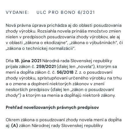
VYDANIE:
ULC PRO BONO 6/2021
Nová právna úprava prichádza aj do oblasti posudzovania
zhody výrobku. Rozsiahla novela prináša množstvo zmien
nielen v predpisoch posudzovania zhody výrobkov, ale aj
v oblasti „zákona o ekodizajne“, „zákona o výbušninách“, či
„zákona o technickej normalizácii“.
Dňa
18. júna 2021
Národná rada Slovenskej republiky
prijala zákon č.
259/2021
(ďalej len „novela“), ktorým sa
mení a dopĺňa zákon č. č.
56/2018
Z. z. o posudzovaní
zhody výrobku, sprístupňovaní určeného výrobku na trhu
a o zmene a doplnení niektorých zákonov v znení
neskorších predpisov (ďalej len „zákon o posudzovaní
zhody“) a ktorým sa menia a dopĺňajú niektoré zákony.
Prehľad novelizovaných právnych predpisov
Okrem zákona o posudzovaní zhody novela mení a dopĺňa
aj:
(A)
zákon Národnej rady Slovenskej republiky