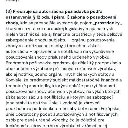
(3) Precizuje sa autorizačná požiadavka podľa
ustanovenia § 12 ods. 1 písm. i) zákona o posudzovaní
zhody
, kde sa presnejšie vymedzuje pojem „
prostriedky
„,
ktorými sa v rámci európskej legislatívy majú na mysli
nielen technické, ale aj finančné prostriedky, teda celkové
zabezpečenie chodu subjektu – orgánu posudzovania
zhody a autorizovanej osoby, ktorá chce získať
autorizáciu – oprávnenie a notifikáciu na vykonávanie
posudzovania zhody príslušného určeného výrobku.
Predmetná požiadavka predstavuje dôležitý predpoklad a
ubezpečenie výrobcov príslušných určených výrobkov,
ako aj notifikujúceho orgánu, iných členských štátov a
Komisie, že predmetný subjekt má dostatočné finančné a
technické prostriedky, ktorými dokáže pokryť činnosti
posudzovania zhody učených výrobkov, na výkon ktorých
získa autorizáciu a notifikáciu, a ktorými sa zabezpečí
jeho stabilita na trhu Únie. Uvedené je zároveň
podkladom a podmienkou toho, aby bol v rámci Európskej
únie dostatočný počet autorizovaných a notifikovaných
osôb pre dané určené výrobky, čo je dôležité pre
funkčnosť a zdravie trhu s výrobkami v rámci celej