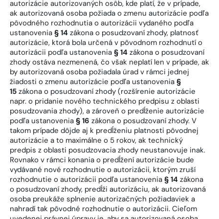
autorizácie autorizovaných osôb, kde platí, že v prípade,
ak autorizovaná osoba požiada o zmenu autorizácie podľa
pôvodného rozhodnutia o autorizácii vydaného podľa
ustanovenia
§ 14
zákona o posudzovaní zhody, platnosť
autorizácie, ktorá bola určená v pôvodnom rozhodnutí o
autorizácii podľa ustanovenia
§ 14
zákona o posudzovaní
zhody ostáva nezmenená, čo však neplatí len v prípade, ak
by autorizovaná osoba požiadala úrad v rámci jednej
žiadosti o zmenu autorizácie podľa ustanovenia
§
15
zákona o posudzovaní zhody (rozšírenie autorizácie
napr. o pridanie nového technického predpisu z oblasti
posudzovania zhody), a zároveň o predĺženie autorizácie
podľa ustanovenia
§ 16
zákona o posudzovaní zhody. V
takom prípade dôjde aj k predĺženiu platnosti pôvodnej
autorizácie a to maximálne o 5 rokov, ak technický
predpis z oblasti posudzovacia zhody neustanovuje inak.
Rovnako v rámci konania o predĺžení autorizácie bude
vydávané nové rozhodnutie o autorizácii, ktorým zruší
rozhodnutie o autorizácii podľa ustanovenia
§ 14
zákona
o posudzovaní zhody, predĺži autorizáciu, ak autorizovaná
osoba preukáže splnenie autorizačných požiadaviek a
nahradí tak pôvodné rozhodnutie o autorizácii. Cieľom
uvedenej právnej úpravy je, aby sa autorizovaná osoba