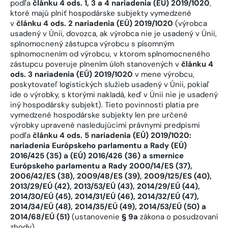
podľa
článku 4 ods. 1, 3 a 4 nariadenia (EÚ) 2019/1020
,
ktoré majú plniť hospodárske subjekty vymedzené
v
článku 4 ods. 2 nariadenia (EÚ) 2019/1020
(výrobca
usadený v Únii, dovozca, ak výrobca nie je usadený v Únii,
splnomocnený zástupca výrobcu s písomným
splnomocnením od výrobcu, v ktorom splnomocneného
zástupcu poveruje plnením úloh stanovených v
článku 4
ods. 3 nariadenia (EÚ) 2019/1020
v mene výrobcu,
poskytovateľ logistických služieb usadený v Únii, pokiaľ
ide o výrobky, s ktorými nakladá, keď v Únii nie je usadený
iný hospodársky subjekt). Tieto povinnosti platia pre
vymedzené hospodárske subjekty len pre určené
výrobky upravené nasledujúcimi právnymi predpismi
podľa
článku 4 ods. 5 nariadenia (EÚ) 2019/1020:
nariadenia Európskeho parlamentu a Rady (EÚ)
2016/425 (35) a (EÚ) 2016/426 (36) a smernice
Európskeho parlamentu a Rady 2000/14/ES (37),
2006/42/ES (38), 2009/48/ES (39), 2009/125/ES (40),
2013/29/EÚ (42), 2013/53/EÚ (43), 2014/29/EÚ (44),
2014/30/EÚ (45), 2014/31/EÚ (46), 2014/32/EÚ (47),
2014/34/EÚ (48), 2014/35/EÚ (49), 2014/53/EÚ (50) a
2014/68/EÚ (51)
(ustanovenie
§ 9a
zákona o posudzovaní
zhody).