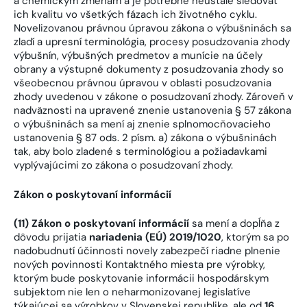
a chemickým zmenám a je potrebné neustále sledovať
ich kvalitu vo všetkých fázach ich životného cyklu.
Novelizovanou právnou úpravou zákona o výbušninách sa
zladí a upresní terminológia, procesy posudzovania zhody
výbušnín, výbušných predmetov a munície na účely
obrany a výstupné dokumenty z posudzovania zhody so
všeobecnou právnou úpravou v oblasti posudzovania
zhody uvedenou v zákone o posudzovaní zhody. Zároveň v
nadväznosti na upravené znenie ustanovenia § 57 zákona
o výbušninách sa mení aj znenie splnomocňovacieho
ustanovenia § 87 ods. 2 písm. a) zákona o výbušninách
tak, aby bolo zladené s terminológiou a požiadavkami
vyplývajúcimi zo zákona o posudzovaní zhody.
Zákon o poskytovaní informácií
(11) Zákon o poskytovaní informácií
sa mení a dopĺňa z
dôvodu prijatia
nariadenia (EÚ) 2019/1020
, ktorým sa po
nadobudnutí účinnosti novely zabezpečí riadne plnenie
nových povinnosti Kontaktného miesta pre výrobky,
ktorým bude poskytovanie informácii hospodárskym
subjektom nie len o neharmonizovanej legislatíve
týkajúcej sa výrobkov v Slovenskej republike, ale od
16.