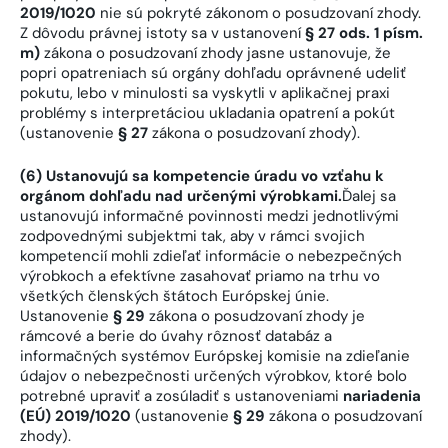
2019/1020
nie sú pokryté zákonom o posudzovaní zhody.
Z dôvodu právnej istoty sa v ustanovení
§ 27 ods. 1 písm.
m)
zákona o posudzovaní zhody jasne ustanovuje, že
popri opatreniach sú orgány dohľadu oprávnené udeliť
pokutu, lebo v minulosti sa vyskytli v aplikačnej praxi
problémy s interpretáciou ukladania opatrení a pokút
(ustanovenie
§ 27
zákona o posudzovaní zhody).
(6) Ustanovujú sa kompetencie úradu vo vzťahu k
orgánom dohľadu nad určenými výrobkami.
Ďalej sa
ustanovujú informačné povinnosti medzi jednotlivými
zodpovednými subjektmi tak, aby v rámci svojich
kompetencií mohli zdieľať informácie o nebezpečných
výrobkoch a efektívne zasahovať priamo na trhu vo
všetkých členských štátoch Európskej únie.
Ustanovenie
§ 29
zákona o posudzovaní zhody je
rámcové a berie do úvahy rôznosť databáz a
informačných systémov Európskej komisie na zdieľanie
údajov o nebezpečnosti určených výrobkov, ktoré bolo
potrebné upraviť a zosúladiť s ustanoveniami
nariadenia
(EÚ) 2019/1020
(ustanovenie
§ 29
zákona o posudzovaní
zhody).