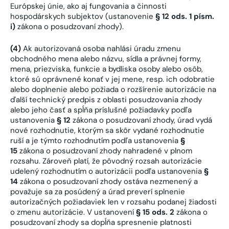
Európskej únie, ako aj fungovania a činnosti
hospodárskych subjektov (ustanovenie
§ 12 ods. 1 písm.
i)
zákona o posudzovaní zhody).
(4)
Ak autorizovaná osoba nahlási úradu zmenu
obchodného mena alebo názvu, sídla a právnej formy,
mena, priezviska, funkcie a bydliska osoby alebo osôb,
ktoré sú oprávnené konať v jej mene, resp. ich odobratie
alebo doplnenie alebo požiada o rozšírenie autorizácie na
ďalší technický predpis z oblasti posudzovania zhody
alebo jeho časť a spĺňa príslušné požiadavky podľa
ustanovenia
§ 12
zákona o posudzovaní zhody, úrad vydá
nové rozhodnutie, ktorým sa skôr vydané rozhodnutie
ruší a je týmto rozhodnutím podľa ustanovenia
§
15
zákona o posudzovaní zhody nahradené v plnom
rozsahu. Zároveň platí, že pôvodný rozsah autorizácie
udelený rozhodnutím o autorizácii podľa ustanovenia
§
14
zákona o posudzovaní zhody ostáva nezmenený a
považuje sa za posúdený a úrad preverí splnenie
autorizačných požiadaviek len v rozsahu podanej žiadosti
o zmenu autorizácie. V ustanovení
§ 15 ods. 2
zákona o
posudzovaní zhody sa dopĺňa spresnenie platnosti