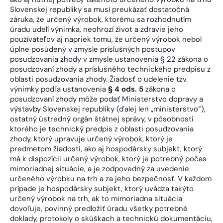
Slovenskej republiky sa musí preukázať dostatočná
záruka, že určený výrobok, ktorému sa rozhodnutím
úradu udelí výnimka, neohrozí život a zdravie jeho
používateľov aj napriek tomu, že určený výrobok nebol
úplne posúdený v zmysle príslušných postupov
posudzovania zhody v zmysle ustanovenia § 22 zákona o
posudzovaní zhody a príslušného technického predpisu z
oblasti posudzovania zhody. Žiadosť o udelenie tzv.
výnimky podľa ustanovenia
§ 4 ods. 5
zákona o
posudzovaní zhody môže podať Ministerstvo dopravy a
výstavby Slovenskej republiky (ďalej len „ministerstvo“),
ostatný ústredný orgán štátnej správy, v pôsobnosti
ktorého je technický predpis z oblasti posudzovania
zhody, ktorý upravuje určený výrobok, ktorý je
predmetom žiadosti, ako aj hospodársky subjekt, ktorý
má k dispozícii určený výrobok, ktorý je potrebný počas
mimoriadnej situácie, a je zodpovedný za uvedenie
určeného výrobku na trh a za jeho bezpečnosť. V každom
prípade je hospodársky subjekt, ktorý uvádza takýto
určený výrobok na trh, ak to mimoriadna situácia
dovoľuje, povinný predložiť úradu všetky potrebné
doklady, protokoly o skúškach a technickú dokumentáciu,