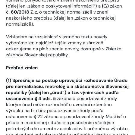
(ďalej len „zákon o poskytovaní informácií“) a
(G)
zákon
č.
60/2018
Z. z. o technickej normalizácii v znení
neskoršieho predpisu (ďalej len „zákon o technickej
normalizácii).
Vzhľadom na rozsiahlosť vlastného textu novely
vyberáme len najdôležitejšie zmeny a zároveň
odkazujeme na plné znenie novely, dostupné v Zbierke
zákonov Slovenskej republiky.
Prehľad zmien
(1) Spresňuje sa postup upravujúci rozhodovanie Úradu
pre normalizáciu, metrológiu a skúšobníctvo Slovenskej
republiky (ďalej len „úrad“) o tzv. výnimkách podľa
ustanovenia § 4 ods. 5
zákona o posudzovaní zhody,
ktorým úrad môže rozhodnúť o uvedení určeného
výrobku na trh bez posudzovania zhody podľa
ustanovenia § 22 zákona o posudzovaní zhody. Musí ísť o
prípad mimoriadnej situácie a posúdením všetkých
potrebných dokumentov a dokladov k určenému výrobku,
ako aj nutnej potreby takéhoto určeného výrobku na trhu