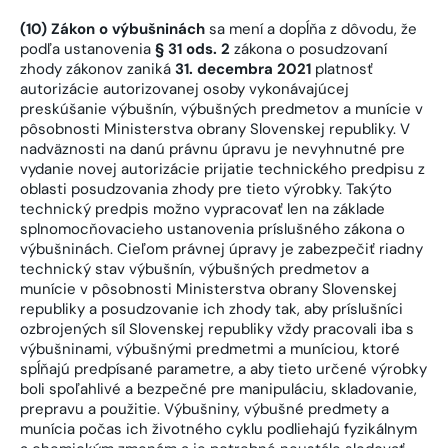
(10) Zákon o výbušninách
sa mení a dopĺňa z dôvodu, že
podľa ustanovenia
§ 31 ods. 2
zákona o posudzovaní
zhody zákonov zaniká
31. decembra 2021
platnosť
autorizácie autorizovanej osoby vykonávajúcej
preskúšanie výbušnín, výbušných predmetov a munície v
pôsobnosti Ministerstva obrany Slovenskej republiky. V
nadväznosti na danú právnu úpravu je nevyhnutné pre
vydanie novej autorizácie prijatie technického predpisu z
oblasti posudzovania zhody pre tieto výrobky. Takýto
technický predpis možno vypracovať len na základe
splnomocňovacieho ustanovenia príslušného zákona o
výbušninách. Cieľom právnej úpravy je zabezpečiť riadny
technický stav výbušnín, výbušných predmetov a
munície v pôsobnosti Ministerstva obrany Slovenskej
republiky a posudzovanie ich zhody tak, aby príslušníci
ozbrojených síl Slovenskej republiky vždy pracovali iba s
výbušninami, výbušnými predmetmi a muníciou, ktoré
spĺňajú predpísané parametre, a aby tieto určené výrobky
boli spoľahlivé a bezpečné pre manipuláciu, skladovanie,
prepravu a použitie. Výbušniny, výbušné predmety a
munícia počas ich životného cyklu podliehajú fyzikálnym