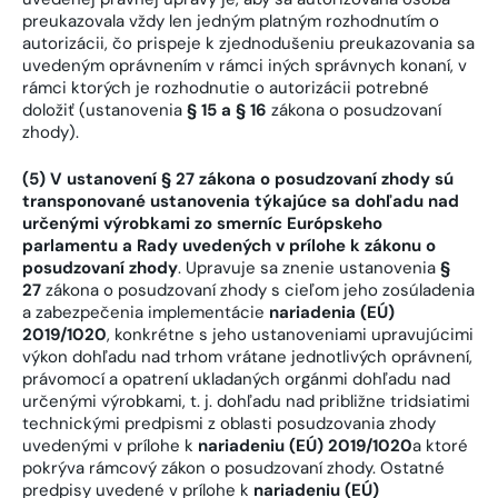
preukazovala vždy len jedným platným rozhodnutím o
autorizácii, čo prispeje k zjednodušeniu preukazovania sa
uvedeným oprávnením v rámci iných správnych konaní, v
rámci ktorých je rozhodnutie o autorizácii potrebné
doložiť (ustanovenia
§ 15 a § 16
zákona o posudzovaní
zhody).
(5) V ustanovení § 27 zákona o posudzovaní zhody sú
transponované ustanovenia týkajúce sa dohľadu nad
určenými výrobkami zo smerníc Európskeho
parlamentu a Rady uvedených v prílohe k zákonu o
posudzovaní zhody
. Upravuje sa znenie ustanovenia
§
27
zákona o posudzovaní zhody s cieľom jeho zosúladenia
a zabezpečenia implementácie
nariadenia (EÚ)
2019/1020
, konkrétne s jeho ustanoveniami upravujúcimi
výkon dohľadu nad trhom vrátane jednotlivých oprávnení,
právomocí a opatrení ukladaných orgánmi dohľadu nad
určenými výrobkami, t. j. dohľadu nad približne tridsiatimi
technickými predpismi z oblasti posudzovania zhody
uvedenými v prílohe k
nariadeniu (EÚ) 2019/1020
a ktoré
pokrýva rámcový zákon o posudzovaní zhody. Ostatné
predpisy uvedené v prílohe k
nariadeniu (EÚ)