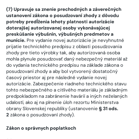
(7) Upravuje sa znenie prechodných a záverečných
ustanovení zákona o posudzovaní zhody z dôvodu
potreby predĺženia lehoty platnosti autorizácie
doterajšej autorizovanej osoby vykonávajúcej
preskúšanie výbušnín, výbušných predmetov a
munície.
Pre vydanie novej autorizácie je nevyhnutné
prijatie technického predpisu z oblasti posudzovania
zhody pre tieto výrobky tak, aby autorizovaná osoba
mohla plynule posudzovať daný nebezpečný materiál až
do vydania technického predpisu na základe zákona o
posudzovaní zhody a aby bol vytvorený dostatočný
časový priestor aj pre následné vydanie novej
autorizácie. Zabezpečenie riadneho technického stavu
tohto nebezpečného a citlivého materiálu je základným
predpokladom na zabránenie havárií a iných neželaných
udalostí, ako aj na plnenie úloh rezortu Ministerstva
obrany Slovenskej republiky (ustanovenie
§ 31 ods.
2
zákona o posudzovaní zhody).
Zákon o správnych poplatkoch