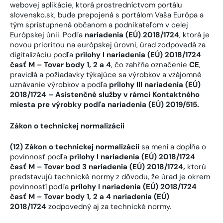
webovej aplikácie, ktorá prostredníctvom portálu
slovensko.sk, bude prepojená s portálom Vaša Európa a
tým sprístupnená občanom a podnikateľom v celej
Európskej únii. Podľa
nariadenia (EÚ) 2018/1724
, ktorá je
novou prioritou na európskej úrovni, úrad zodpovedá za
digitalizáciu podľa
prílohy I nariadenia (EÚ) 2018/1724
časť M – Tovar body 1, 2 a 4
, čo zahŕňa označenie
CE
,
pravidlá a požiadavky týkajúce sa výrobkov a vzájomné
uznávanie výrobkov a podľa
prílohy III nariadenia (EÚ)
2018/1724 – Asistenčné služby v rámci Kontaktného
miesta pre výrobky podľa nariadenia (EÚ) 2019/515.
Zákon o technickej normalizácii
(12) Zákon o technickej normalizácii
sa mení a dopĺňa o
povinnosť podľa
prílohy I nariadenia (EÚ) 2018/1724
časť M – Tovar bod 3 nariadenia (EÚ) 2018/1724,
ktorú
predstavujú technické normy z dôvodu, že úrad je okrem
povinností podľa
prílohy
I nariadenia (EÚ) 2018/1724
časť M – Tovar body 1, 2 a 4 nariadenia (EÚ)
2018/1724
zodpovedný aj za technické normy.