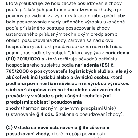
ktorá preukazuje, že bolo začaté posudzovanie zhody
podľa príslušných postupov posudzovania zhody, a je
povinný po vydaní tzv. výnimky úradom zabezpečiť, aby
bolo posudzovanie zhody určeného výrobku ukončené
podľa príslušného postupu posudzovania zhody
ustanoveného príslušným technickým predpisom z
oblasti posudzovania zhody. Zároveň sa nad slovo
hospodársky subjekt presúva odkaz na novú definíciu
pojmu „hospodársky subjekt“, ktorá vyplýva z
nariadenia
(EÚ) 2019/1020
a ktorá rozširuje pôvodnú definíciu
hospodárskeho subjektu podľa
nariadenia (ES) č.
765/2008 o poskytovateľa logistických služieb, ale aj o
akúkoľvek inú fyzickú alebo právnickú osobu, ktorá
podlieha povinnostiam súvisiacim s výrobou výrobkov,
s ich sprístupňovaním na trhu alebo uvádzaním do
prevádzky v súlade s príslušnými technickými
predpismi z oblasti posudzovania
zhody
(harmonizačnými právnymi predpismi Únie)
(ustanovenie
§ 4 ods. 5
zákona o posudzovaní zhody).
(2) Vkladá sa nové ustanovenie § 9a zákona o
posudzovaní zhody
, ktoré prepája povinnosti