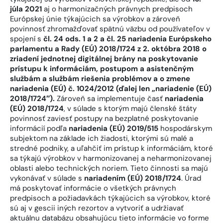
júla 2021
aj o harmonizačných právnych predpisoch
Európskej únie týkajúcich sa výrobkov a zároveň
povinnosť zhromažďovať spätnú väzbu od používateľov v
spojení s
čl. 24 ods. 1 a 2 a čl. 25 nariadenia Európskeho
parlamentu a Rady (EÚ) 2018/1724 z 2. októbra 2018 o
zriadení jednotnej digitálnej brány na poskytovanie
prístupu k informáciám, postupom a asistenčným
službám a službám riešenia problémov a o zmene
nariadenia (EÚ) č. 1024/2012 (ďalej len „nariadenie (EÚ)
2018/1724″).
Zároveň sa implementuje časť
nariadenia
(EÚ) 2018/1724
, v súlade s ktorým majú členské štáty
povinnosť zaviesť postupy na bezplatné poskytovanie
informácií podľa
nariadenia (EÚ) 2019/515
hospodárskym
subjektom na základe ich žiadosti, ktorými sú malé a
stredné podniky, a uľahčiť im prístup k informáciám, ktoré
sa týkajú výrobkov v harmonizovanej a neharmonizovanej
oblasti alebo technických noriem. Tieto činnosti sa majú
vykonávať v súlade s
nariadením (EÚ) 2018/1724
. Úrad
má poskytovať informácie o všetkých právnych
predpisoch a požiadavkách týkajúcich sa výrobkov, ktoré
sú aj v gescii iných rezortov a vytvoriť a udržiavať
aktuálnu databázu obsahujúcu tieto informácie vo forme