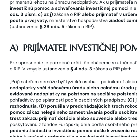
primeranú lehotu na úhradu nedoplatkov. Ak u prijímateľa 
investičnú pomoc a schvaľovania investičnej pomoci
nie
ods. 3 písm. c) až j)
zákona o RIP
alebo prijímateľ v urče
podľa prvej vety,
ministerstvo hospodárstva
žiadosť zami
(ustanovenie
§ 28 ods. 5
zákona o RIP).
A)
PRIJÍMATEĽ INVESTIČNEJ PO
Pre upresnenie je potrebné určiť, čo chápeme skutočnos
o RIP. V zmysle ustanovenia
§ 4 ods. 3
zákona o RIP platí:
„Prijímateľom nemôže byť fyzická osoba – podnikateľ aleb
nedoplatky voči daňovému úradu alebo colnému úradu
p
evidované nedoplatky na poistnom na sociálne poisteni
pohľadávky po splatnosti podľa osobitných predpisov,
(C) 
rozhodnutia, (D) porušila v predchádzajúcich troch roko
pomoc zákaz nelegálneho zamestnávania podľa osobitnéh
trest zákazu prijímať dotácie alebo subvencie alebo tr
poskytovanú z fondov Európskej únie podľa osobitného pr
podaniu žiadosti o investičnú pomoc došlo k zrušeniu ro
alebo k zrušeniu rozhodnutia o poskytnutí investičnej p