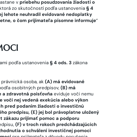
nastane v
priebehu posudzovania žiadosti o
ktorá zo skutočností podľa ustanovenia
§ 4
nej lehote neuhradil evidované nedoplatky
etne, o čom prijímateľa písomne informuje
“
MOCI
ťami podľa ustanovenia
§ 4 ods. 3
zákona
o právnická osoba, ak
(A) má evidované
odľa osobitných predpisov,
(B) má
e a zdravotná poisťovňa
eviduje voči nemu
je voči nej vedená exekúcia alebo výkon
ch pred podaním žiadosti o investičnú
o predpisu, (E) jej bol právoplatne uložený
est zákazu prijímať pomoc a podporu
edpisu,
(F) v troch rokoch predchádzajúcich
zhodnutia o schválení investičnej pomoci
omoci
pre prijímateľa z dôvodu porušenia