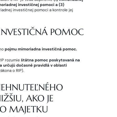
moriadnej investičnej pomoci a (3)
adnej investičnej pomoci a kontrole jej
INVESTIČNÁ POMOC
ého
pojmu mimoriadna investičná pomoc
.
RIP rozumie
štátna pomoc poskytovaná na
 určujú dočasné pravidlá v oblasti
ákona o RIP).
NEHNUTEĽNÉHO
ŠIU, AKO JE
O MAJETKU