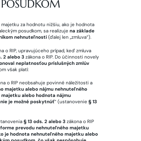
 POSUDKOM
ajetku za hodnotu nižšiu, ako je hodnota
leckým posudkom, sa realizuje
na základe
tníkom nehnuteľnosti
(ďalej len „zmluva“).
a o RIP, upravujúceho prípad, keď zmluva
. 2 alebo 3
zákona o RIP. Do účinnosti novely
onoval neplatnosťou príslušných zmlúv
m však platí:
na o RIP neobsahuje povinné náležitosti a
ho majetku alebo nájmu nehnuteľného
o majetku alebo hodnota nájmu
nie je možné poskytnúť
“ (ustanovenie
§ 13
ustanovenia
§ 13 ods. 2 alebo 3
zákona o RIP
vo forme prevodu nehnuteľného majetku
ko je hodnota nehnuteľného majetku alebo
ckým posudkom, čo však nespôsobuje