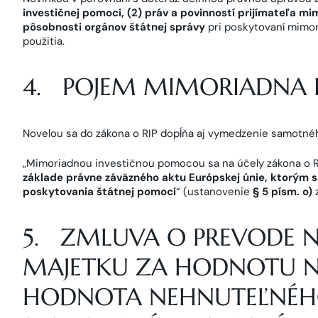
investičnej pomoci, (2) práv a povinností prijímateľa mi
pôsobnosti orgánov štátnej správy
pri poskytovaní mimori
použitia.
4. POJEM MIMORIADNA 
Novelou sa do zákona o RIP dopĺňa aj vymedzenie samotn
„Mimoriadnou investičnou pomocou sa na účely zákona o 
základe právne záväzného aktu Európskej únie, ktorým sa
poskytovania štátnej pomoci
“ (ustanovenie
§ 5 písm. o)
z
5. ZMLUVA O PREVODE 
MAJETKU ZA HODNOTU NIŽ
HODNOTA NEHNUTEĽNÉH