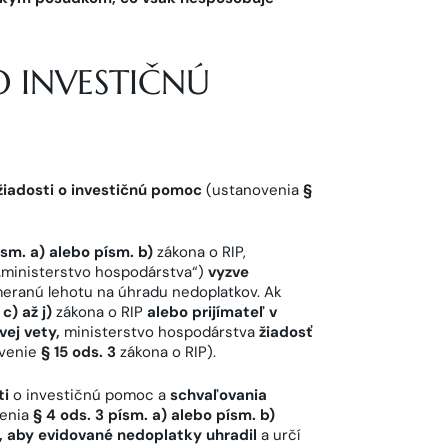
O INVESTIČNÚ
žiadosti o investičnú pomoc
(ustanovenia
§
ísm. a) alebo písm. b)
zákona o RIP,
 „ministerstvo hospodárstva“)
vyzve
meranú lehotu na úhradu nedoplatkov. Ak
 c) až j)
zákona o RIP
alebo prijímateľ v
ej vety,
ministerstvo hospodárstva
žiadosť
venie
§ 15 ods. 3
zákona o RIP).
ti
o investičnú pomoc a
schvaľovania
venia
§ 4 ods. 3 písm. a) alebo písm. b)
a, aby evidované nedoplatky uhradil
a určí