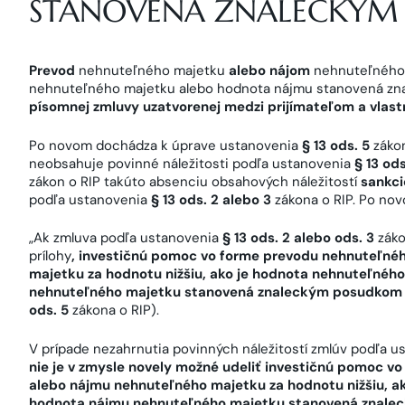
STANOVENÁ ZNALECKÝM
Prevod
nehnuteľného majetku
alebo nájom
nehnuteľného m
nehnuteľného majetku alebo hodnota nájmu stanovená zna
písomnej zmluvy uzatvorenej medzi prijímateľom a vlas
Po novom dochádza k úprave ustanovenia
§ 13 ods. 5
zákon
neobsahuje povinné náležitosti podľa ustanovenia
§ 13 ods
zákon o RIP takúto absenciu obsahových náležitostí
sankci
podľa ustanovenia
§ 13 ods. 2 alebo 3
zákona o RIP. Po novo
„Ak zmluva podľa ustanovenia
§ 13 ods. 2 alebo ods. 3
záko
prílohy
,
investičnú pomoc vo forme prevodu nehnuteľné
majetku za hodnotu nižšiu, ako je hodnota nehnuteľnéh
nehnuteľného majetku stanovená znaleckým posudkom 
ods. 5
zákona o RIP).
V prípade nezahrnutia povinných náležitostí zmlúv podľa 
nie je v zmysle novely možné udeliť investičnú pomoc 
alebo nájmu nehnuteľného majetku za hodnotu nižšiu, a
hodnota nájmu nehnuteľného majetku stanovená znale