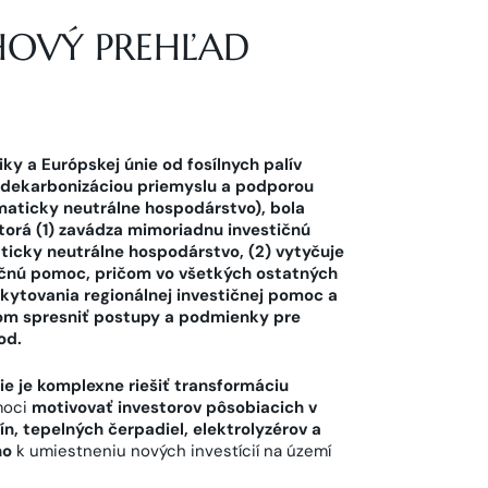
AHOVÝ PREHĽAD
ky a Európskej únie od fosílnych palív
, dekarbonizáciou priemyslu a podporou
imaticky neutrálne hospodárstvo), bola
ktorá (1) zavádza mimoriadnu investičnú
ticky neutrálne hospodárstvo, (2) vytyčuje
ičnú pomoc, pričom vo všetkých ostatných
kytovania regionálnej investičnej pomoc a
ľom spresniť postupy a podmienky pre
od.
ie je komplexne riešiť transformáciu
moci
motivovať investorov pôsobiacich v
ín, tepelných čerpadiel, elektrolyzérov a
ho
k umiestneniu nových investícií na území