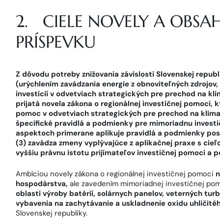
2. CIELE NOVELY A OBS
PRÍSPEVKU
Z dôvodu potreby znižovania závislosti Slovenskej republi
(urýchlením zavádzania energie z obnoviteľných zdrojov
investícií v odvetviach strategických pre prechod na kl
prijatá novela zákona o regionálnej investičnej pomoci, 
pomoc v odvetviach strategických pre prechod na klima
špecifické pravidlá a podmienky pre mimoriadnu invest
aspektoch primerane aplikuje pravidlá a podmienky pos
(3) zavádza zmeny vyplývajúce z aplikačnej praxe s cie
vyššiu právnu istotu prijímateľov investičnej pomoci a p
Ambíciou novely zákona o regionálnej investičnej pomoci
n
hospodárstva,
ale zavedením mimoriadnej investičnej po
oblasti výroby batérií, solárnych panelov, veterných turb
vybavenia na zachytávanie a uskladnenie oxidu uhličité
Slovenskej republiky.