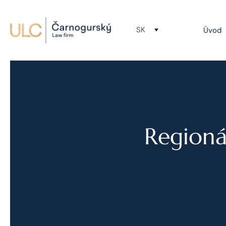
SK
Úvod
Regioná