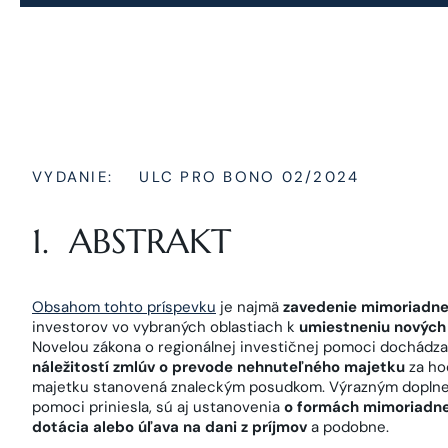
VYDANIE:
ULC PRO BONO 02/2024
1. ABSTRAKT
Obsahom tohto príspevku
je najmä
zavedenie mimoriadnej
investorov vo vybraných oblastiach k
umiestneniu nových 
Novelou zákona o regionálnej investičnej pomoci dochádza 
náležitostí zmlúv o prevode nehnuteľného majetku
za ho
majetku stanovená znaleckým posudkom. Výrazným doplnení
pomoci priniesla, sú aj ustanovenia
o formách mimoriadnej
dotácia alebo úľava na dani z príjmov
a podobne.