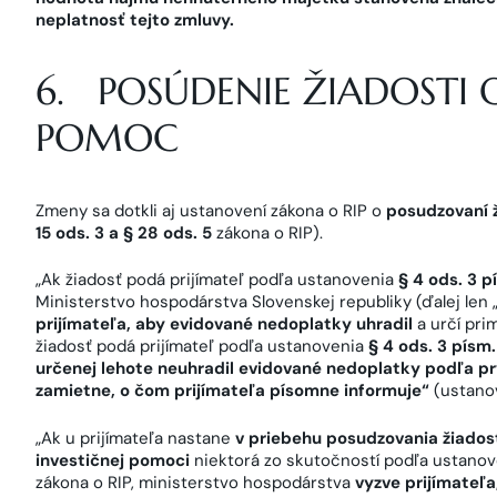
neplatnosť tejto zmluvy.
6. POSÚDENIE ŽIADOSTI 
POMOC
Zmeny sa dotkli aj ustanovení zákona o RIP o
posudzovaní 
15 ods. 3 a § 28 ods. 5
zákona o RIP).
„Ak žiadosť podá prijímateľ podľa ustanovenia
§ 4 ods. 3 p
Ministerstvo hospodárstva Slovenskej republiky (ďalej len
prijímateľa, aby evidované nedoplatky uhradil
a určí pri
žiadosť podá prijímateľ podľa ustanovenia
§ 4 ods. 3 písm.
určenej lehote neuhradil evidované nedoplatky podľa prv
zamietne, o čom prijímateľa písomne informuje“
(ustano
„Ak u prijímateľa nastane
v priebehu posudzovania žiados
investičnej pomoci
niektorá zo skutočností podľa ustano
zákona o RIP, ministerstvo hospodárstva
vyzve prijímateľ