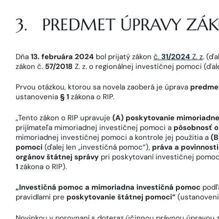
3. PREDMET ÚPRAVY ZÁK
Dňa
13. februára 2024
bol prijatý zákon
č.
31/2024
Z. z
. (ď
zákon č.
57/2018
Z. z. o regionálnej investičnej pomoci (ďale
Prvou otázkou, ktorou sa novela zaoberá je úprava
predmet
ustanovenia
§ 1
zákona o RIP.
„Tento zákon o RIP upravuje
(A) poskytovanie mimoriadnej
prijímateľa mimoriadnej investičnej pomoci a
pôsobnosť o
mimoriadnej investičnej pomoci a kontrole jej použitia a
(B
pomoci
(ďalej len „investičná pomoc“),
práva a povinnosti
orgánov štátnej správy
pri poskytovaní investičnej pomoci
1
zákona o RIP).
„Investičná pomoc a mimoriadna investičná pomoc
podľa
pravidlami pre
poskytovanie štátnej pomoci“
(ustanoven
Novinkou v porovnaní s doteraz účinnou právnou úpravou z