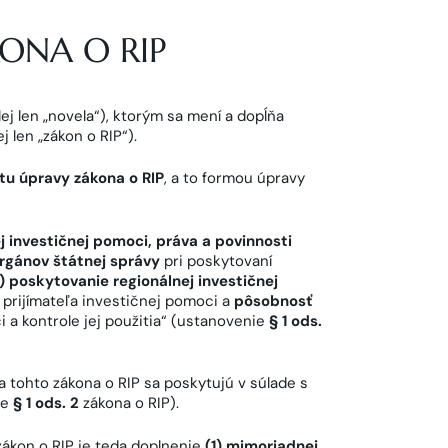
ONA O RIP
alej len „novela“), ktorým sa mení a dopĺňa
j len „zákon o RIP“).
u úpravy zákona o RIP
, a to formou úpravy
 investičnej pomoci, práva a povinnosti
rgánov štátnej správy
pri poskytovaní
) poskytovanie regionálnej investičnej
prijímateľa investičnej pomoci a
pôsobnosť
 a kontrole jej použitia“ (ustanovenie
§ 1 ods.
 tohto zákona o RIP sa poskytujú v súlade s
ie
§ 1 ods. 2
zákona o RIP).
ákon o RIP je teda doplnenie
(1) mimoriadnej