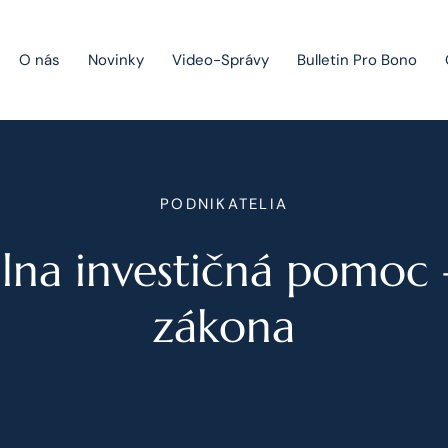
O nás
Novinky
Video-Správy
Bulletin Pro Bono
Public Private Partnership
PODNIKATELIA
Riešenie sporov
lna investičná pomoc 
Fúzie a akvizície
Právo obchodných spoločností
zákona
Právo hospodárskej súťaže