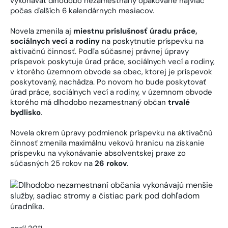
vykonávať dlhodobo nezamestnaný opakovane najviac
počas ďalších 6 kalendárnych mesiacov.
Novela zmenila aj
miestnu príslušnosť úradu práce,
sociálnych vecí a rodiny
na poskytnutie príspevku na
aktivačnú činnosť. Podľa súčasnej právnej úpravy
príspevok poskytuje úrad práce, sociálnych vecí a rodiny,
v ktorého územnom obvode sa obec, ktorej je príspevok
poskytovaný, nachádza. Po novom ho bude poskytovať
úrad práce, sociálnych vecí a rodiny, v územnom obvode
ktorého má dlhodobo nezamestnaný občan
trvalé
bydlisko
.
Novela okrem úpravy podmienok príspevku na aktivačnú
činnosť zmenila maximálnu vekovú hranicu na získanie
príspevku na vykonávanie absolventskej praxe zo
súčasných 25 rokov na
26 rokov
.