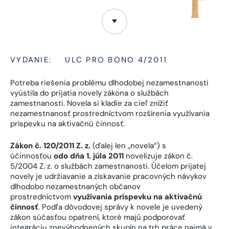
VYDANIE:
ULC PRO BONO 4/2011
Potreba riešenia problému dlhodobej nezamestnanosti
vyústila do prijatia novely zákona o službách
zamestnanosti. Novela si kladie za cieľ znížiť
nezamestnanosť prostredníctvom rozšírenia využívania
príspevku na aktivačnú činnosť.
Zákon č. 120/2011 Z. z.
(ďalej len „novela“) s
účinnosťou
odo dňa 1. júla 2011
novelizuje zákon č.
5/2004 Z. z. o službách zamestnanosti. Účelom prijatej
novely je udržiavanie a získavanie pracovných návykov
dlhodobo nezamestnaných občanov
prostredníctvom
využívania príspevku na aktivačnú
činnosť
. Podľa dôvodovej správy k novele je uvedený
zákon súčasťou opatrení, ktoré majú podporovať
integráciu znevýhodnených skupín na trh práce najmä v