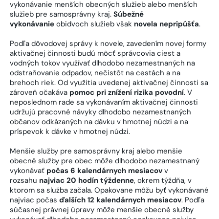
vykonávanie menších obecných služieb alebo menších
služieb pre samosprávny kraj.
Súbežné
vykonávanie
obidvoch služieb však
novela nepripúšťa
.
Podľa dôvodovej správy k novele, zavedením novej formy
aktivačnej činnosti budú môcť správcovia ciest a
vodných tokov využívať dlhodobo nezamestnaných na
odstraňovanie odpadov, nečistôt na cestách a na
brehoch riek. Od využitia uvedenej aktivačnej činnosti sa
zároveň očakáva
pomoc pri znížení rizika povodní
. V
neposlednom rade sa vykonávaním aktivačnej činnosti
udržujú pracovné návyky dlhodobo nezamestnaných
občanov odkázaných na dávku v hmotnej núdzi a na
príspevok k dávke v hmotnej núdzi.
Menšie služby pre samosprávny kraj alebo menšie
obecné služby pre obec môže dlhodobo nezamestnaný
vykonávať
počas 6 kalendárnych mesiacov
v
rozsahu
najviac 20 hodín týždenne
, okrem týždňa, v
ktorom sa služba začala. Opakovane môžu byť vykonávané
najviac počas
ďalších 12 kalendárnych mesiacov
. Podľa
súčasnej právnej úpravy môže menšie obecné služby