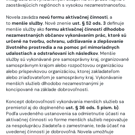
zaostávajúcich regiónoch s vysokou nezamestnanosťou.
Novela zavádza
novú formu aktivačnej činnosti
, a
to
menšie služby
. Nové znenie
ust. § 52 ods. 3
definuje
menšie služby ako
formu aktivačnej činnosti dlhodobo
nezamestnaných občanov vykonávaním prác, ktoré sú
určené na tvorbu, ochranu, udržiavanie a zlepšovanie
životného prostredia a na pomoc pri mimoriadnych
udalostiach a odstraňovaní ich následkov
. Menšie
služby sú vykonávané pre samosprávny kraj, organizované
samosprávnym krajom alebo rozpočtovou organizáciou
alebo príspevkovou organizáciou, ktorej zakladateľom
alebo zriaďovateľom je samosprávny kraj. Vykonávanie
menších služieb dlhodobo nezamestnanými je
koncipované na základe dobrovoľnosti.
Koncept dobrovoľnosti vykonávania menších služieb sa
premietol aj do doplneného
ust. § 36 ods. 5 písm. b)
.
Podľa uvedeného ustanovenia sa odmietnutie účasti na
aktivačnej činnosti vo forme menších služieb nepovažuje
za nespoluprácu žiadateľa o zamestnanie, teda účasť na
uvedenej činnosti je dobrovoľná. Novela umožňuje