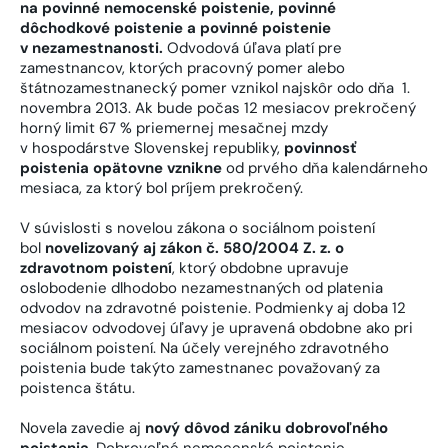
na povinné nemocenské poistenie, povinné
dôchodkové poistenie a povinné poistenie
v nezamestnanosti.
Odvodová úľava platí pre
zamestnancov, ktorých pracovný pomer alebo
štátnozamestnanecký pomer vznikol najskôr odo dňa 1.
novembra 2013. Ak bude počas 12 mesiacov prekročený
horný limit 67 % priemernej mesačnej mzdy
v hospodárstve Slovenskej republiky,
povinnosť
poistenia opätovne vznikne
od prvého dňa kalendárneho
mesiaca, za ktorý bol príjem prekročený.
V súvislosti s novelou zákona o sociálnom poistení
bol
novelizovaný aj zákon č. 580/2004 Z. z. o
zdravotnom poistení
, ktorý obdobne upravuje
oslobodenie dlhodobo nezamestnaných od platenia
odvodov na zdravotné poistenie. Podmienky aj doba 12
mesiacov odvodovej úľavy je upravená obdobne ako pri
sociálnom poistení. Na účely verejného zdravotného
poistenia bude takýto zamestnanec považovaný za
poistenca štátu.
Novela zavedie aj
nový dôvod zániku dobrovoľného
poistenia
. Dobrovoľné nemocenské poistenie,