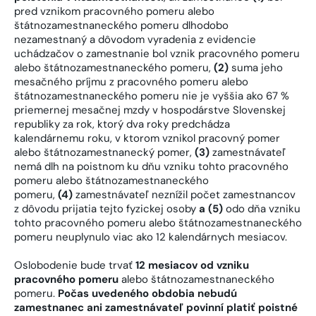
pred vznikom pracovného pomeru alebo
štátnozamestnaneckého pomeru dlhodobo
nezamestnaný a dôvodom vyradenia z evidencie
uchádzačov o zamestnanie bol vznik pracovného pomeru
alebo štátnozamestnaneckého pomeru,
(2)
suma jeho
mesačného príjmu z pracovného pomeru alebo
štátnozamestnaneckého pomeru nie je vyššia ako 67 %
priemernej mesačnej mzdy v hospodárstve Slovenskej
republiky za rok, ktorý dva roky predchádza
kalendárnemu roku, v ktorom vznikol pracovný pomer
alebo štátnozamestnanecký pomer,
(3)
zamestnávateľ
nemá dlh na poistnom ku dňu vzniku tohto pracovného
pomeru alebo štátnozamestnaneckého
pomeru,
(4)
zamestnávateľ neznížil počet zamestnancov
z dôvodu prijatia tejto fyzickej osoby
a (5)
odo dňa vzniku
tohto pracovného pomeru alebo štátnozamestnaneckého
pomeru neuplynulo viac ako 12 kalendárnych mesiacov.
Oslobodenie bude trvať
12 mesiacov od vzniku
pracovného pomeru
alebo štátnozamestnaneckého
pomeru.
Počas uvedeného obdobia nebudú
zamestnanec ani zamestnávateľ povinní platiť poistné