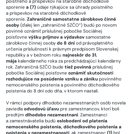
poistného a príspevkov na starobné dôchodkové
sporenie
a (7)
údaje týkajúce sa úhrady poistného
a príspevkov na starobné dôchodkové
sporenie.
Zahraničné samostatne zárobkovo činné
osoby
(ďalej len „zahraničné SZČO“) budú po novom
povinné oznámiť príslušnej pobočke Sociálnej
poisťovne
výšku príjmov a výdavkov
samostatne
zárobkovo činnej osoby
do 8 dní
od právoplatného
určenia príslušnosti k právnym predpisom Slovenskej
republiky a v bežnom roku
najneskôr do 31.
mája
kalendárneho roka za predchádzajúci kalendárny
rok. Zahraničná SZČO bude
tiež povinná
príslušnej
pobočke Sociálnej poisťovne
oznámiť skutočnosti
rozhodujúce na posúdenie vzniku a zániku
povinného
nemocenského poistenia a povinného dôchodkového
poistenia do 8 dní odo dňa, v ktorom nastali.
V rámci podpory dlhodobo nezamestnaných osôb novela
zaviedla
odvodovú úľavu
pre zamestnancov, ktorí boli
predtým
dlhodobo nezamestnaní
. Zamestnanci
a zamestnávatelia budú
oslobodení od platenia
nemocenského poistenia, dôchodkového poistenia a
poistenia v nezamestnanosti
, ak zamestnanec
(1)
bol