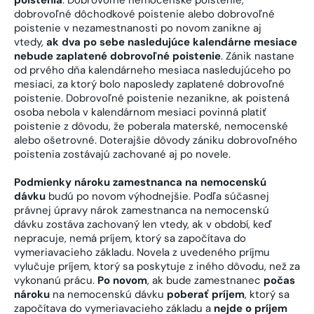
dobrovoľné dôchodkové poistenie alebo dobrovoľné
poistenie v nezamestnanosti po novom zanikne aj
vtedy,
ak dva po sebe nasledujúce kalendárne mesiace
nebude zaplatené dobrovoľné poistenie
. Zánik nastane
od prvého dňa kalendárneho mesiaca nasledujúceho po
mesiaci, za ktorý bolo naposledy zaplatené dobrovoľné
poistenie. Dobrovoľné poistenie nezanikne, ak poistená
osoba nebola v kalendárnom mesiaci povinná platiť
poistenie z dôvodu, že poberala materské, nemocenské
alebo ošetrovné. Doterajšie dôvody zániku dobrovoľného
poistenia zostávajú zachované aj po novele.
Podmienky nároku zamestnanca na nemocenskú
dávku
budú po novom výhodnejšie. Podľa súčasnej
právnej úpravy nárok zamestnanca na nemocenskú
dávku zostáva zachovaný len vtedy, ak v období, keď
nepracuje, nemá príjem, ktorý sa započítava do
vymeriavacieho základu. Novela z uvedeného príjmu
vylučuje príjem, ktorý sa poskytuje z iného dôvodu, než za
vykonanú prácu.
Po novom
, ak bude zamestnanec
počas
nároku
na nemocenskú dávku
poberať príjem
, ktorý sa
započítava do vymeriavacieho základu a
nejde o príjem