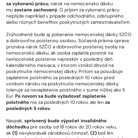
za vykonanú prácu
, nárok na nemocenskú dávku
mu
zostane zachovaný
. O príjem za vykonanú prácu
nepôjde napríklad v prípade odchodného, odstupného
alebo rôznych benefitov poskytnutých zamestnávateľom.
Zvýhodnené bude aj poberanie nemocenskej dávky SZČO
a dobrovoľne poistenou osobou. Súčasná právna úprava
priznáva nárok SZČO a dobrovoľne poistenej osoby na
nemocenskú dávku, ak osoba zaplatila poistné na
nemocenské poistenie najneskôr v posledný deň
kalendárneho mesiaca, v ktorom vznikol dôvod na
poskytnutie nemocenskej dávky. Pritom sa posudzuje
zaplatenie poistného za posledných 10 rokov pred
vznikom nároku na poskytnutie nemocenskej dávky,
toleruje sa nezaplatenie poistného v sume nižšej ako 5
Eur.
Po novom
sa bude vyžadovať zaplatenie
poistného
nie za posledných 10 rokov, ale len
za
posledných 5 rokov
.
Naopak,
sprísnený bude výpočet invalidného
dôchodku
pre osoby od 18 rokov do 20 rokov veku,
ak
(1)
nevykonávali zárobkovú činnosť,
(2)
boli len