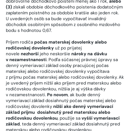
dobrovoľne dôchodkovo poistení menej ako 1 rok,
alebo
(3)
získali obdobie dôchodkového poistenia dodatočným
zaplatením poistného za obdobie kratšie ako jeden rok.
U uvedených osôb sa bude vypočítavať invalidný
dôchodok osobitným spôsobom z osobného mzdového
bodu s hodnotou 0,67.
Príjem rodiča
počas materskej dovolenky alebo
rodičovskej dovolenky
už po prijatej
novele
nezhorší
jeho neskoršie
nároky na dávku
v nezamestnanosti
. Podľa súčasnej právnej úpravy sa
denný vymeriavací základ osoby pracujúcej počas
materskej alebo rodičovskej dovolenky vypočítava
z príjmu počas materskej alebo rodičovskej dovolenky. Ak
je uvedený príjem nižší ako príjem pred materskou alebo
rodičovskou dovolenkou, nižšia je aj výška dávky
v nezamestnanosti.
Po novom
, ak bude denný
vymeriavací základ dosiahnutý počas materskej alebo
rodičovskej dovolenky
nižší ako denný vymeriavací
základ príjmu dosiahnutý pred materskou alebo
rodičovskou dovolenkou
, použije sa
vyšší vymeriavací
základ
, teda denný vymeriavací základ dosiahnutý pred
materskou alebo rodičovskou dovolenkou.