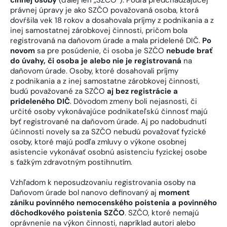
právnej úpravy je ako SZČO považovaná osoba, ktorá
dovŕšila vek 18 rokov a dosahovala príjmy z podnikania a z
inej samostatnej zárobkovej činnosti, pričom bola
registrovaná na daňovom úrade a mala pridelené DIČ.
Po
novom
sa pre posúdenie, či osoba je SZČO
nebude brať
do úvahy, či osoba je alebo nie je registrovaná
na
daňovom úrade. Osoby, ktoré dosahovali príjmy
z podnikania a z inej samostatne zárobkovej činnosti,
budú považované za SZČO
aj bez registrácie a
prideleného DIČ
. Dôvodom zmeny boli nejasnosti, či
určité osoby vykonávajúce podnikateľskú činnosť majú
byť registrované na daňovom úrade. Aj po nadobudnutí
účinnosti novely sa za SZČO nebudú považovať fyzické
osoby, ktoré majú podľa zmluvy o výkone osobnej
asistencie vykonávať osobnú asistenciu fyzickej osobe
s ťažkým zdravotným postihnutím.
Vzhľadom k neposudzovaniu registrovania osoby na
Daňovom úrade bol nanovo definovaný aj
moment
zániku
povinného nemocenského poistenia a povinného
dôchodkového poistenia SZČO
. SZČO, ktoré nemajú
oprávnenie na výkon činnosti, napríklad autori alebo