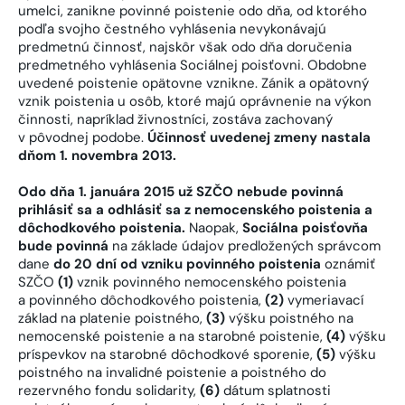
umelci, zanikne povinné poistenie odo dňa, od ktorého
podľa svojho čestného vyhlásenia nevykonávajú
predmetnú činnosť, najskôr však odo dňa doručenia
predmetného vyhlásenia Sociálnej poisťovni. Obdobne
uvedené poistenie opätovne vznikne. Zánik a opätovný
vznik poistenia u osôb, ktoré majú oprávnenie na výkon
činnosti, napríklad živnostníci, zostáva zachovaný
v pôvodnej podobe.
Účinnosť uvedenej zmeny nastala
dňom 1. novembra 2013.
Odo dňa 1. januára 2015
už SZČO nebude povinná
prihlásiť sa a odhlásiť sa
z nemocenského poistenia a
dôchodkového poistenia.
Naopak,
Sociálna poisťovňa
bude povinná
na základe údajov predložených správcom
dane
do 20 dní od vzniku povinného poistenia
oznámiť
SZČO
(1)
vznik povinného nemocenského poistenia
a povinného dôchodkového poistenia,
(2)
vymeriavací
základ na platenie poistného,
(3)
výšku poistného na
nemocenské poistenie a na starobné poistenie,
(4)
výšku
príspevkov na starobné dôchodkové sporenie,
(5)
výšku
poistného na invalidné poistenie a poistného do
rezervného fondu solidarity,
(6)
dátum splatnosti