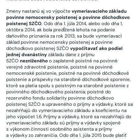
Zmeny nastanú aj vo výpočte
vymeriavacieho základu
povinne nemocensky poistenej a povinne dôchodkovo
poistenej SZČO
. Odo dňa 1. júla 2014, alebo odo dňa 1.
októbra 2014, ak bola predĺžená lehota na podanie
daňového priznania za rok 2013, sa bude vymeriavací
základ povinne nemocensky poistenej a povinne
dôchodkovo poistenej SZČO
vypočítavať ako podiel
jednej dvanástiny
základu dane z príjmu
SZČO
nezníženého
o zaplatené poistné na povinné
verejné zdravotné poistenie, poistné na povinné
nemocenské poistenie, poistné na povinné dôchodkové
poistenie a príspevky na starobné dôchodkové sporenie,
ktoré sa platia spolu s poistným na starobné poistenie z
povinného dôchodkového poistenia; poistné do
rezervného fondu solidarity povinne dôchodkovo
poistenej SZČO a upraveného o príjmy a výdavky, ktoré sa
nezahŕňajú do vymeriavacieho základu a koeficientu na
jeho výpočet 1,6. Príjmy a výdavky, ktoré sa nezahŕňajú do
vymeriavacieho základu sú príjmy a výdavky spojené
s výkonom činnosti osobného asistenta a príjmy
a výdavky zo zahraničia. Odo dňa 1. júla 2015 bude platiť