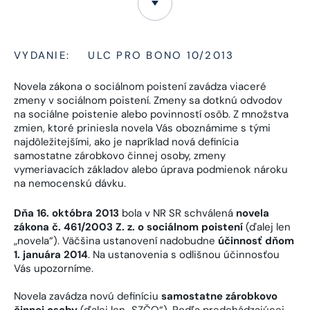
VYDANIE:
ULC PRO BONO 10/2013
Novela zákona o sociálnom poistení zavádza viaceré
zmeny v sociálnom poistení. Zmeny sa dotknú odvodov
na sociálne poistenie alebo povinností osôb. Z množstva
zmien, ktoré priniesla novela Vás oboznámime s tými
najdôležitejšími, ako je napríklad nová definícia
samostatne zárobkovo činnej osoby, zmeny
vymeriavacích základov alebo úprava podmienok nároku
na nemocenskú dávku.
Dňa 16. októbra 2013
bola v NR SR schválená
novela
zákona č. 461/2003 Z. z. o sociálnom poistení
(ďalej len
„novela“). Väčšina ustanovení nadobudne
účinnosť dňom
1. januára 2014
. Na ustanovenia s odlišnou účinnosťou
Vás upozorníme.
Novela zavádza novú definíciu
samostatne zárobkovo
činnej osoby
(ďalej len „SZČO“). Podľa predchádzajúcej