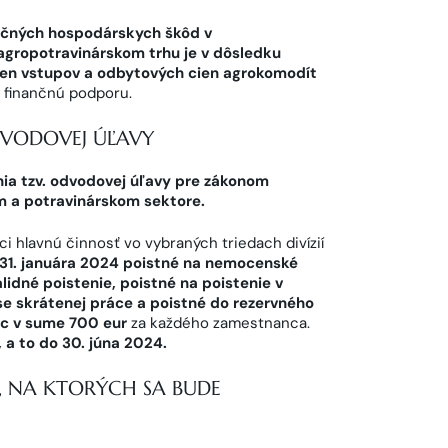
ačných hospodárskych škôd v
agropotravinárskom trhu je v dôsledku
cien vstupov a odbytových cien agrokomodít
a finančnú podporu.
DVODOVEJ ÚĽAVY
ia tzv. odvodovej úľavy pre zákonom
 a potravinárskom sektore.
i hlavnú činnosť vo vybraných triedach divízií
o 31. januára 2024 poistné na nemocenské
lidné poistenie, poistné na poistenie v
e skrátenej práce a poistné do rezervného
ac v sume 700 eur
za každého zamestnanca.
, a to do 30. júna 2024.
, NA KTORÝCH SA BUDE