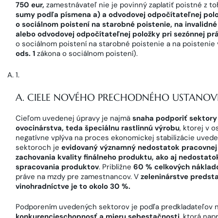
750 eur,
zamestnávateľ nie je povinný zaplatiť poistné z t
sumy podľa písmena a) a odvodovej odpočítateľnej polo
o sociálnom poistení na starobné poistenie, na invalidné
alebo odvodovej odpočítateľnej položky pri sezónnej pr
o sociálnom poistení na starobné poistenie a na poisteni
ods. 1
zákona o sociálnom poistení).
A. CIELE NOVÉHO PRECHODNÉHO USTANOV
Cieľom uvedenej úpravy je najmä
snaha podporiť sektory 
ovocinárstva, teda špeciálnu rastlinnú výrobu
, ktorej v 
negatívne vplýva na proces ekonomickej stabilizácie uved
sektoroch je
evidovaný významný nedostatok pracovnej s
zachovania kvality finálneho produktu, ako aj nedostato
spracovania produktov
. Približne
60 % celkových náklado
práve na mzdy pre zamestnancov. V
zeleninárstve predst
vinohradníctve je to okolo 30 %.
Podporením uvedených sektorov je podľa predkladateľov
konkurencieschopnosť a mieru sebestačnosti
, ktorá nap