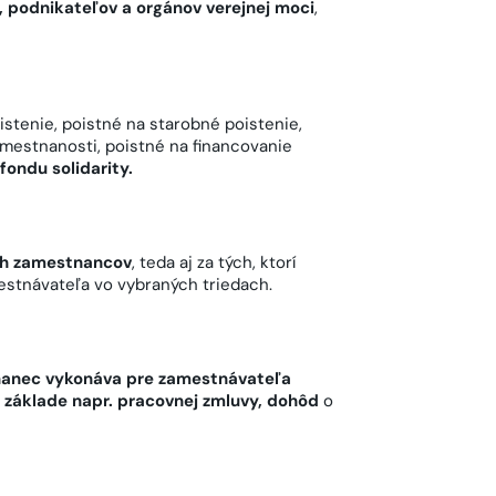
, podnikateľov a orgánov verejnej moci
,
tenie, poistné na starobné poistenie,
amestnanosti, poistné na financovanie
fondu solidarity.
ich zamestnancov
, teda aj za tých, ktorí
mestnávateľa vo vybraných triedach.
nanec vykonáva pre zamestnávateľa
a základe napr. pracovnej zmluvy, dohôd
o