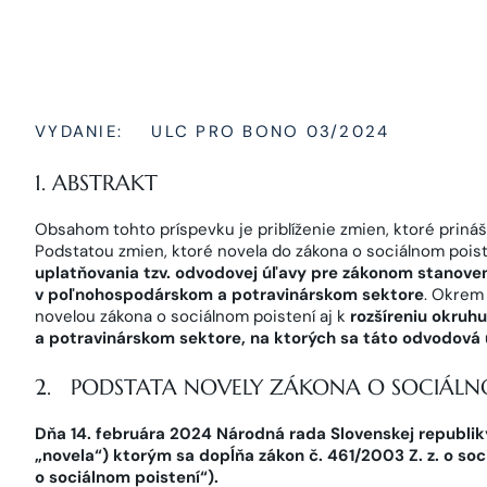
VYDANIE:
ULC PRO BONO 03/2024
1. ABSTRAKT
Obsahom tohto príspevku je priblíženie zmien, ktoré prináš
Podstatou zmien, ktoré novela do zákona o sociálnom poiste
uplatňovania tzv. odvodovej úľavy pre zákonom stanov
v poľnohospodárskom a potravinárskom sektore
. Okrem
novelou zákona o sociálnom poistení aj k
rozšíreniu okru
a potravinárskom sektore, na ktorých sa táto odvodová
2. PODSTATA NOVELY ZÁKONA O SOCIÁLN
Dňa 14. februára 2024 Národná rada Slovenskej republiky 
„novela“) ktorým sa dopĺňa zákon č. 461/2003 Z. z. o soc
o sociálnom poistení“).