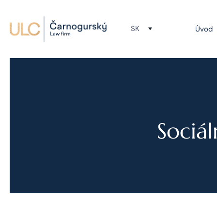
SK
Úvod
Sociál