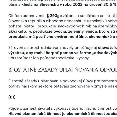
pásma
klesla na Slovensku v roku 2022 na úroveň 30,5 %
Cieľom ustanovenia
§ 293ge
zákona o sociálnom poistení j
Slovenská republika dlhodobo nedosahuje uspokojivú sebe
bohatej histórii produkcie sladkovodných rýb na území Slo
akvakultúry, produkcie ovocia, zeleniny, viniča, ktoré sú 
produkcia má pozitívne environmentálne, ekonomické a s
Zároveň sa prostredníctvom novely umožňuje aj
chovateľo
výrobou, aby mohli čerpať pomoc vo forme „odvodových
udržateľnosť ich poľnohospodárskej výroby.
B. OSTATNÉ ZÁSADY UPLATŇOVANIA ODVOD
Ostatné zásady uplatňovania odvodovej úľavy pre zamest
potravinárskom sektore ostávajú zachované v zmysle nasle
(B1)
Pôjde o zamestnávateľa vykonávajúceho hlavnú činnosť vo v
Hlavná ekonomická činnosť je ekonomická činnosť zapí