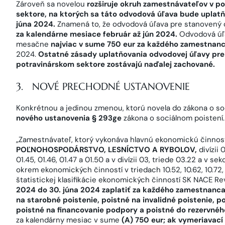
Zároveň sa novelou
rozširuje okruh zamestnávateľov v 
sektore, na ktorých sa táto odvodová úľava bude uplatň
júna 2024.
Znamená to, že odvodová úľava pre stanovený 
za kalendárne mesiace február až jún 2024.
Odvodová úľa
mesačne
najviac v sume 750 eur za každého zamestnanc
2024.
Ostatné zásady uplatňovania odvodovej úľavy pr
potravinárskom sektore zostávajú naďalej zachované.
3. NOVÉ PRECHODNÉ USTANOVENIE
Konkrétnou a jedinou zmenou, ktorú novela do zákona o soc
nového ustanovenia § 293ge
zákona o sociálnom poistení.
„Zamestnávateľ, ktorý vykonáva hlavnú ekonomickú činno
POĽNOHOSPODÁRSTVO, LESNÍCTVO A RYBOLOV,
divízii 
01.45, 01.46, 01.47 a 01.50 a v divízii 03, triede 03.22 a v sek
okrem ekonomických činností v triedach 10.52, 10.62, 10.72, 10.
štatistickej klasifikácie ekonomických činností SK NACE Rev
2024 do 30. júna 2024 zaplatiť za každého zamestnanca
na starobné poistenie, poistné na invalidné poistenie, p
poistné na financovanie podpory a poistné do rezervného
za kalendárny mesiac v sume
(A) 750 eur; ak vymeriavací