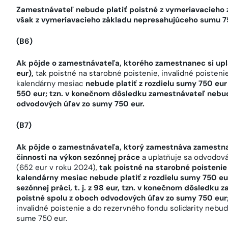
Zamestnávateľ nebude platiť poistné z vymeriavacieho
však z vymeriavacieho základu nepresahujúceho sumu 7
(B6)
Ak pôjde o zamestnávateľa, ktorého zamestnanec si upl
eur),
tak poistné na starobné poistenie, invalidné poisteni
kalendárny mesiac
nebude platiť z rozdielu sumy 750 eur 
550 eur; tzn. v konečnom dôsledku zamestnávateľ nebud
odvodových úľav zo sumy 750 eur.
(B7)
Ak pôjde o zamestnávateľa, ktorý zamestnáva zamestna
činnosti na výkon sezónnej práce
a uplatňuje sa odvodová
(652 eur v roku 2024),
tak poistné na starobné poistenie
kalendárny mesiac nebude platiť z rozdielu sumy 750 eu
sezónnej práci, t. j. z 98 eur, tzn. v konečnom dôsledk
poistné spolu z oboch odvodových úľav zo sumy 750 eur
invalidné poistenie a do rezervného fondu solidarity nebu
sume 750 eur.