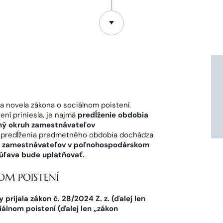
a novela zákona o sociálnom poistení.
ní priniesla, je najmä
predĺženie obdobia
ený okruh zamestnávateľov
 predĺženia predmetného obdobia dochádza
hu zamestnávateľov v poľnohospodárskom
 úľava bude uplatňovať.
OM POISTENÍ
prijala zákon č. 28/2024 Z. z. (ďalej len
iálnom poistení (ďalej len „zákon