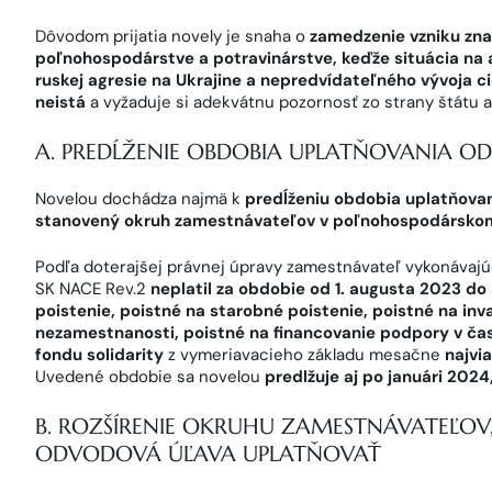
Dôvodom prijatia novely je snaha o
zamedzenie vzniku zn
poľnohospodárstve a potravinárstve, keďže situácia na 
ruskej agresie na Ukrajine a nepredvídateľného vývoja 
neistá
a vyžaduje si adekvátnu pozornosť zo strany štátu 
A. PREDĹŽENIE OBDOBIA UPLATŇOVANIA O
Novelou dochádza najmä k
predĺženiu obdobia uplatňovan
stanovený okruh zamestnávateľov v poľnohospodárskom
Podľa doterajšej právnej úpravy zamestnávateľ vykonávajúc
SK NACE Rev.2
neplatil za obdobie od 1. augusta 2023 d
poistenie, poistné na starobné poistenie, poistné na inva
nezamestnanosti, poistné na financovanie podpory v čas
fondu solidarity
z vymeriavacieho základu mesačne
najvi
Uvedené obdobie sa novelou
predlžuje aj po januári 2024
B. ROZŠÍRENIE OKRUHU ZAMESTNÁVATEĽOV
ODVODOVÁ ÚĽAVA UPLATŇOVAŤ