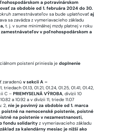
poľnohospodárskom a potravinárskom
ovať za obdobie od 1. februára 2024 do 30.
okruh zamestnávateľov sa bude uplatňovať
aj
va sa zavádza z vymeriavacieho základu
a,
t. j. v sume minimálnej mzdy platnej v roku
e zamestnávateľov v poľnohospodárskom a
iálnom poistení priniesla je
doplnenie
sť zaradenú
v sekcii A –
01, triedach 01.13, 01.21, 01.24, 01.25, 01.41, 01.42,
cii C –
PRIEMYSELNÁ VÝROBA
, divízii 10
82 a 10.92 a v divízii 11, triede 11.07
. 2,
nie je povinný za obdobie od 1. marca
 poistné na nemocenské poistenie, poistné
oistné na poistenie v nezamestnanosti,
 fondu solidarity
z vymeriavacieho základu
 základ za kalendárny mesiac je nižší ako