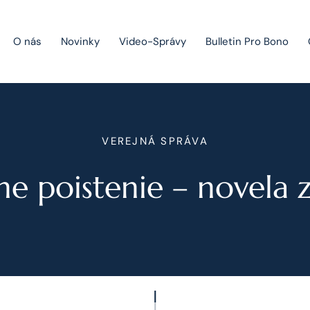
O nás
Novinky
Video-Správy
Bulletin Pro Bono
Public Private Partnership
VEREJNÁ SPRÁVA
Riešenie sporov
ne poistenie – novela
Fúzie a akvizície
Právo obchodných spoločností
Právo hospodárskej súťaže