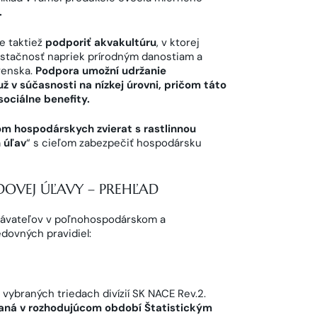
.
e taktiež
podporiť akvakultúru
, v ktorej
stačnosť napriek prírodným danostiam a
venska.
Podpora umožní udržanie
už v súčasnosti na nízkej úrovni, pričom táto
ociálne benefity.
m hospodárskych zvierat s rastlinnou
 úľav
“ s cieľom zabezpečiť hospodársku
OVEJ ÚĽAVY – PREHĽAD
návateľov v poľnohospodárskom a
dovných pravidiel:
ybraných triedach divízií SK NACE Rev.2.
saná v rozhodujúcom období Štatistickým