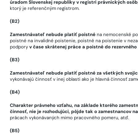
úradom Slovenskej republiky v registri právnických osôb
ktorý je referenčným registrom.
(B2)
Zamestnávateľ nebude platiť poistné
na nemocenské pois
poistné na invalidné poistenie, poistné na poistenie v nez
podpory
v čase skrátenej práce a poistné do rezervného 
(B3)
Zamestnávateľ nebude platiť poistné za všetkých svoj
vykonávajú činnosť v inej oblasti ako je hlavná činnosť za
(B4)
Charakter právneho vzťahu, na základe ktorého zamest
činnosť, nie je rozhodujúci, pôjde tak o zamestnancov n
prácach vykonávaných mimo pracovného pomeru, atď.
(B5)