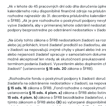
„Ak v lehote do 45 pracovných dní odo dňa doručenia úplne
kalendárneho roku disponibilné finančné zdroje na príslušn
rozhodne najneskôr do 31. decembra príslušného kalendár
o ŠFRB). „Ak je pre rozhodnutie o poskytnutí podpory nevy
vyzve žiadateľa, aby v primeranej lehote odstránil nedosta
podpory bezprostredne po odstránení nedostatkov v žiado
„Na účely tohto zákona o ŠFRB nedostatkom žiadosti sa roz
alebo jej prílohách, ktoré žiadateľ predložil so žiadosťou, a
v žiadosti sa nepovažujú zrejmé chyby v písaní alebo iné z
alebo nejasnosti žiadateľ spracuje v samostatnom dokument
možné akceptovať len vtedy, ak skutočnosti preukazované 
termínom podania žiadosti. Vysvetlením alebo doplnením c
žiadosti“ (ustanovenie
§ 15 ods. 20
zákona o ŠFRB).
„Rozhodnutie fondu o poskytnutí podpory k žiadosti doruče
žiadateľa na odstránenie nedostatkov v žiadosti, sa nepov
§ 15 ods. 16
zákona o ŠFRB. „Fond rozhodne o neposkytnutí 
ustanovenia
§ 15 ods. 4 písm. a)
zákona o ŠFRB alebo listi
15 ods. 4 písm. b)
zákona o ŠFRB bezodkladne žiadateľovi,
týmto zákonom o ŠFRB alebo
(B)
sú vyčerpané disponibilné