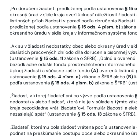
„Pri doručení žiadosti predloženej podľa ustanovenia
§ 15 
okresný úrad v sídle kraja overí úplnosť náležitostí žiados
listinných príloh žiadosti v poradí podľa doručenia žiadosti.
predloženej podľa ustanovenia
§ 15 ods. 4 písm. b)
zákona 
okresného úradu v sídle kraja v informačnom systéme fon
„Ak sú v žiadosti nedostatky, obec alebo okresný úrad v sídl
desiatich pracovných dní odo dňa doručenia písomnej výzvy
(ustanovenie
§ 15 ods. 11
zákona o ŠFRB). „Úplnú a overenú 
bezodkladne odošle fondu prostredníctvom informačného 
úplnej žiadosti a súčasne zašle fondu
(A)
overenú listinnú 
ustanovenie
§ 15 ods. 4 písm. a)
zákona o ŠFRB alebo
(B)
l
podľa ustanovenia
§ 15 ods. 4 písm. b)
zákona o ŠFRB“ (us
„Žiadosť, v ktorej žiadateľ ani po výzve podľa ustanovenia
§
nedostatky alebo žiadosť, ktorá nie je v súlade s týmto zá
kraja bezodkladne vráti žiadateľovi. Formulár žiadosti a elek
nezasielajú späť“ (ustanovenie
§ 15 ods. 13
zákona o ŠFRB).
„Žiadateľ, ktorému bola žiadosť vrátená podľa ustanovenia
podnet na preskúmanie postupu obce alebo okresného úradu