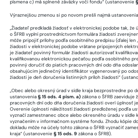
písmena c) má splnené záväzky voči fondu“ (ustanovenie
§
Výraznejšou zmenou si po novom prešli najmä ustanoveni
„Žiadateľ predkladá žiadosť v elektronickej podobe tak, že
o ŠFRB vyplní prostredníctvom formulára žiadosti zverejn
môže pripojiť prílohy podľa osobitného predpisu (ďalej len 
žiadosti v elektronickej podobe vrátane pripojených elek
je žiadateľ povinný formulár žiadosti autorizovať kvalifik
kvalifikovanou elektronickou pečaťou podľa osobitného predp
povinný doručiť do piatich pracovných dní odo dňa odosla
obsahujúcim jedinečný identifikátor vygenerovaný po odosl
žiadosti je deň doručenia listinných príloh žiadosti“ (usta
„Obec alebo okresný úrad v sídle kraja bezprostredne po d
ustanovenia
§ 15 ods. 4 písm. a)
zákona o ŠFRB zaeviduje 
pracovných dní odo dňa doručenia žiadosti overí úplnosť jej
Overenie úplnosti náležitostí žiadosti predloženej podľa 
vyznačí zamestnanec obce alebo okresného úradu v sídle k
vyznačením v informačnom systéme fondu. Zhodu kópie dokl
dokladu môže na účely tohto zákona o ŠFRB vyznačiť zame
kraja“ (ustanovenie
§ 15 ods. 9
zákona o ŠFRB).