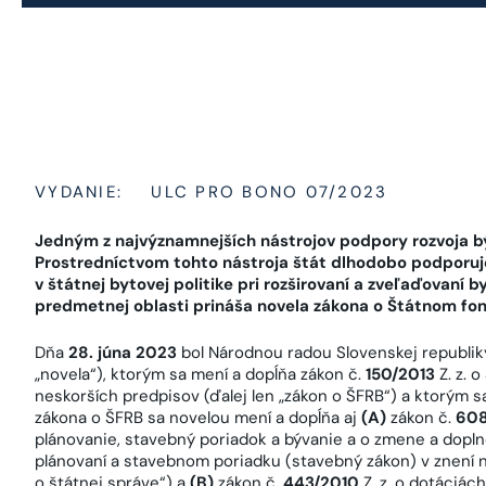
VYDANIE:
ULC PRO BONO 07/2023
Jedným z najvýznamnejších nástrojov podpory rozvoja bý
Prostredníctvom tohto nástroja štát dlhodobo podporuje
v štátnej bytovej politike pri rozširovaní a zveľaďovaní
predmetnej oblasti prináša novela zákona o Štátnom fon
Dňa
28. júna 2023
bol Národnou radou Slovenskej republiky
„novela“), ktorým sa mení a dopĺňa zákon č.
150/2013
Z. z. 
neskorších predpisov (ďalej len „zákon o ŠFRB“) a ktorým 
zákona o ŠFRB sa novelou mení a dopĺňa aj
(A)
zákon č.
60
plánovanie, stavebný poriadok a bývanie a o zmene a dopln
plánovaní a stavebnom poriadku (stavebný zákon) v znení n
o štátnej správe“) a
(B)
zákon č.
443/2010
Z. z. o dotáciác