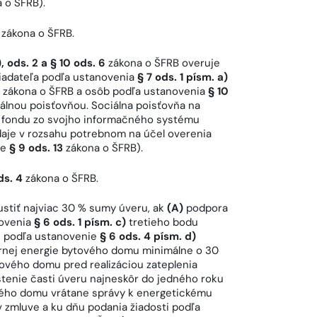
 o ŠFRB).
zákona o ŠFRB.
), ods. 2 a § 10 ods. 6
zákona o ŠFRB overuje
 žiadateľa podľa ustanovenia
§ 7 ods. 1 písm. a)
zákona o ŠFRB a osôb podľa ustanovenia
§ 10
álnou poisťovňou. Sociálna poisťovňa na
 fondu zo svojho informačného systému
daje v rozsahu potrebnom na účel overenia
ie
§ 9 ods. 13
zákona o ŠFRB).
ds. 4
zákona o ŠFRB.
stiť najviac 30 % sumy úveru, ak
(A)
podpora
novenia
§ 6 ods. 1 písm. c)
tretieho bodu
ie podľa ustanovenie
§ 6 ods. 4 písm. d)
rnej energie bytového domu minimálne o 30
ového domu pred realizáciou zateplenia
tenie časti úveru najneskôr do jedného roku
ového domu vrátane správy k energetickému
 zmluve a ku dňu podania žiadosti podľa