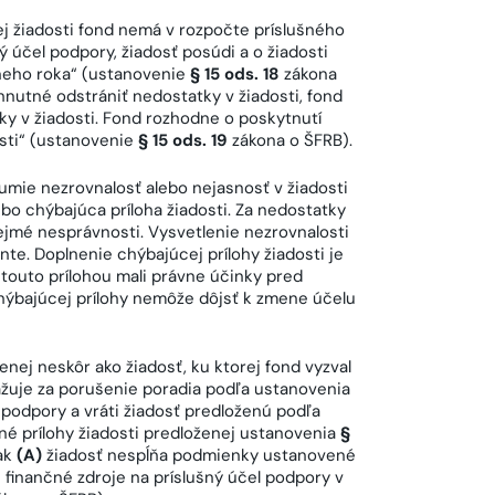
j žiadosti fond nemá v rozpočte príslušného
ý účel podpory, žiadosť posúdi a o žiadosti
neho roka“ (ustanovenie
§ 15 ods. 18
zákona
hnutné odstrániť nedostatky v žiadosti, fond
tky v žiadosti. Fond rozhodne o poskytnutí
sti“ (ustanovenie
§ 15 ods. 19
zákona o ŠFRB).
umie nezrovnalosť alebo nejasnosť v žiadosti
lebo chýbajúca príloha žiadosti. Za nedostatky
rejmé nesprávnosti. Vysvetlenie nezrovnalosti
e. Doplnenie chýbajúcej prílohy žiadosti je
touto prílohou mali právne účinky pred
hýbajúcej prílohy nemôže dôjsť k zmene účelu
nej neskôr ako žiadosť, ku ktorej fond vyzval
ažuje za porušenie poradia podľa ustanovenia
podpory a vráti žiadosť predloženú podľa
nné prílohy žiadosti predloženej ustanovenia
§
 ak
(A)
žiadosť nespĺňa podmienky ustanovené
 finančné zdroje na príslušný účel podpory v