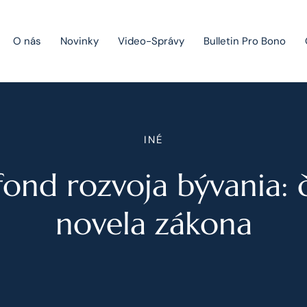
O nás
Novinky
Video-Správy
Bulletin Pro Bono
Public Private Partnership
INÉ
Riešenie sporov
fond rozvoja bývania:
Fúzie a akvizície
Právo obchodných spoločností
novela zákona
Právo hospodárskej súťaže