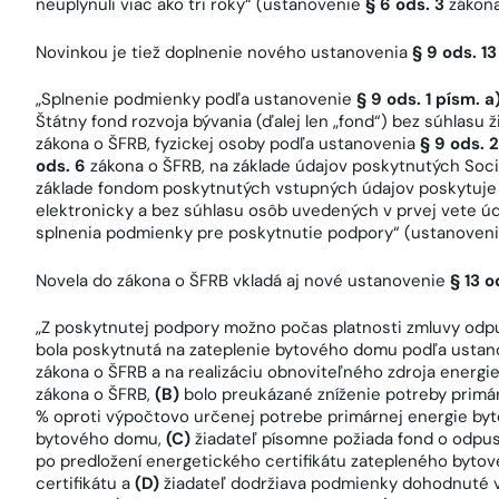
neuplynuli viac ako tri roky“ (ustanovenie
§ 6 ods. 3
zákona
Novinkou je tiež doplnenie nového ustanovenia
§ 9 ods. 13
„Splnenie podmienky podľa ustanovenie
§ 9 ods. 1 písm. a
Štátny fond rozvoja bývania (ďalej len „fond“) bez súhlasu
zákona o ŠFRB, fyzickej osoby podľa ustanovenia
§ 9 ods. 2
ods. 6
zákona o ŠFRB, na základe údajov poskytnutých Soci
základe fondom poskytnutých vstupných údajov poskytuje
elektronicky a bez súhlasu osôb uvedených v prvej vete ú
splnenia podmienky pre poskytnutie podpory“ (ustanoven
Novela do zákona o ŠFRB vkladá aj nové ustanovenie
§ 13 o
„Z poskytnutej podpory možno počas platnosti zmluvy odpu
bola poskytnutá na zateplenie bytového domu podľa usta
zákona o ŠFRB a na realizáciu obnoviteľného zdroja energ
zákona o ŠFRB,
(B)
bolo preukázané zníženie potreby primá
% oproti výpočtovo určenej potrebe primárnej energie byt
bytového domu,
(C)
žiadateľ písomne požiada fond o odpus
po predložení energetického certifikátu zatepleného byt
certifikátu a
(D)
žiadateľ dodržiava podmienky dohodnuté v