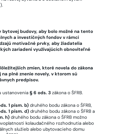
).
 bytovej budovy, aby bolo možné na tento
lnych a investičných fondov v rámci
zajú motivačné prvky, aby žiadatelia
kých zariadení využívajúcich obnoviteľné
ležitejších zmien, ktoré novela do zákona
 na plné znenie novely, v ktorom sú
ávnych predpisov.
ou ustanovenia
§ 6 ods. 3
zákona o ŠFRB.
ods. 1 písm. b)
druhého bodu zákona o ŠFRB,
ods. 1 písm. d)
druhého bodu zákona o ŠFRB a
m. h)
druhého bodu zákona o ŠFRB možno
ávoplatnosti kolaudačného rozhodnutia alebo
álnych služieb alebo ubytovacieho domu