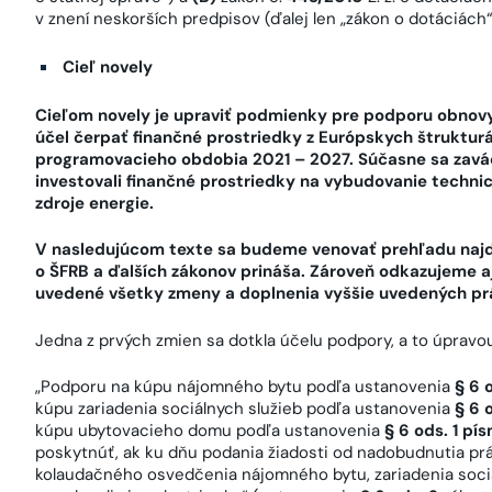
v znení neskorších predpisov (ďalej len „zákon o dotáciách“
Cieľ novely
Cieľom novely je upraviť podmienky pre podporu obnovy
účel čerpať finančné prostriedky z Európskych štrukturá
programovacieho obdobia 2021 – 2027. Súčasne sa zavád
investovali finančné prostriedky na vybudovanie technic
zdroje energie.
V nasledujúcom texte sa budeme venovať prehľadu najdô
o ŠFRB a ďalších zákonov prináša. Zároveň odkazujeme aj
uvedené všetky zmeny a doplnenia vyššie uvedených pr
Jedna z prvých zmien sa dotkla účelu podpory, a to úprav
„Podporu na kúpu nájomného bytu podľa ustanovenia
§ 6 
kúpu zariadenia sociálnych služieb podľa ustanovenia
§ 6 
kúpu ubytovacieho domu podľa ustanovenia
§ 6 ods. 1 pís
poskytnúť, ak ku dňu podania žiadosti od nadobudnutia pr
kolaudačného osvedčenia nájomného bytu, zariadenia soci