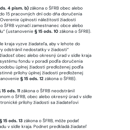
ods. 4 písm. b)
zákona o ŠFRB obec alebo
ti do 15 pracovných dní odo dňa doručenia
 Overenie úplnosti náležitostí žiadosti
o ŠFRB vyznačí zamestnanec obce alebo
du“ (ustanovenie
§ 15 ods. 10
zákona o ŠFRB).
e kraja vyzve žiadateľa, aby v lehote do
 odstránil nedostatky v žiadosti“
žiadosť obec alebo okresný úrad v sídle kraja
systému fondu v poradí podľa doručenia
podobu úplnej žiadosti predloženej podľa
istinné prílohy úplnej žiadosti predloženej
tanovenie
§ 15 ods. 12
zákona o ŠFRB).
 15 ods. 11
zákona o ŠFRB neodstránil
konom o ŠFRB, obec alebo okresný úrad v sídle
tronické prílohy žiadosti sa žiadateľovi
§ 15 ods. 13
zákona o ŠFRB, môže podať
 v sídle kraja. Podnet predkladá žiadateľ