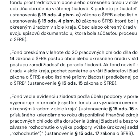
fondu prostredníctvom obce alebo okresného úradu v sídle 
odo dňa doručenia vrátenej žiadosti. K podnetu je žiadateľ
ustanovenia
§ 15 ods. 4 písm. a)
zákona o ŠFRB alebo listin
ustanovenia
§ 15 ods. 4 písm. b)
zákona o ŠFRB, ktoré bol
okresným úradom v sídle kraja. Obec alebo okresný úrad v s
svoju spisovú dokumentáciu, ktorá bola súčasťou procesu
o ŠFRB).
„Fond preskúma v lehote do 20 pracovných dní odo dňa d
14
zákona o ŠFRB postup obce alebo okresného úradu v sídle
postupu zaradí žiadosť do poradia žiadostí. Ak fond nezis
úradu v sídle kraja, podnet zamietne a vráti žiadateľovi ži
zákona o ŠFRB alebo listinné prílohy žiadosti predloženej 
o ŠFRB“ (ustanovenie
§ 15 ods. 15
zákona o ŠFRB).
„Fond vedie evidenciu žiadostí podľa účelu podpory v pora
vygeneruje informačný systém fondu po vyznačení overenia 
okresným úradom v sídle kraja“ (ustanovenie
§ 15 ods. 16
z
príslušného kalendárneho roku disponibilné finančné zdroje
pracovných dní odo dňa doručenia úplnej žiadosti a bezpro
záväzné rozhodnutie o výške podpory, výške úrokovej sadzby
„rozhodnutie“)“ (ustanovenie
§ 15 ods. 17
zákona o ŠFRB).