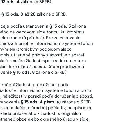
 13 ods. 4
zákona o ŠFRB).
a
§ 15 ods. 8 až 26
zákona o ŠFRB.
 údaje podľa ustanovenia
§ 15 ods. 5
zákona
eného na webovom sídle fondu, ku ktorému
„elektronická príloha“). Pre zaevidovanie
tronických príloh v informačnom systéme fondu
ovaným elektronickým podpisom alebo
isu. Listinné prílohy žiadosti je žiadateľ
nia formulára žiadosti spolu s dokumentom
aní formuláru žiadosti. Dňom predloženia
novenie
§ 15 ods. 8
zákona o ŠFRB).
oručení žiadosti predloženej podľa
žiadosť v informačnom systéme fondu a do 15
 náležitostí v poradí podľa doručenia žiadosti.
ustanovenia
§ 15 ods. 4 písm. a)
zákona o ŠFRB
raja odtlačkom úradnej pečiatky, podpisom a
adu priloženého k žiadosti s originálom
stnanec obce alebo okresného úradu v sídle