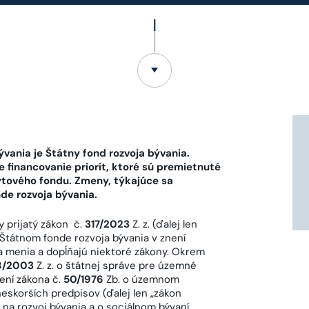
vania je Štátny fond rozvoja bývania.
 financovanie priorít, ktoré sú premietnuté
 bytového fondu. Zmeny, týkajúce sa
de rozvoja bývania.
 prijatý zákon č.
317/2023
Z. z. (ďalej len
o Štátnom fonde rozvoja bývania v znení
sa menia a dopĺňajú niektoré zákony. Okrem
8/2003
Z. z. o štátnej správe pre územné
ení zákona č.
50/1976
Zb. o územnom
eskorších predpisov (ďalej len „zákon
h na rozvoj bývania a o sociálnom bývaní