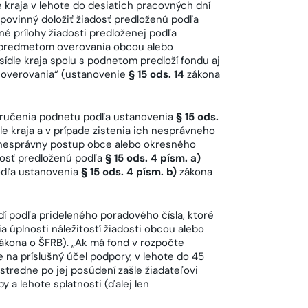
kraja v lehote do desiatich pracovných dní
 povinný doložiť žiadosť predloženú podľa
né prílohy žiadosti predloženej podľa
i predmetom overovania obcou alebo
ídle kraja spolu s podnetom predloží fondu aj
 overovania“ (ustanovenie
§ 15 ods. 14
zákona
oručenia podnetu podľa ustanovenia
§ 15 ods.
 kraja a v prípade zistenia ich nesprávneho
tí nesprávny postup obce alebo okresného
adosť predloženú podľa
§ 15 ods. 4 písm. a)
podľa ustanovenia
§ 15 ods. 4 písm. b)
zákona
dí podľa prideleného poradového čísla, ktoré
úplnosti náležitostí žiadosti obcou alebo
ákona o ŠFRB). „Ak má fond v rozpočte
 na príslušný účel podpory, v lehote do 45
stredne po jej posúdení zašle žiadateľovi
 a lehote splatnosti (ďalej len