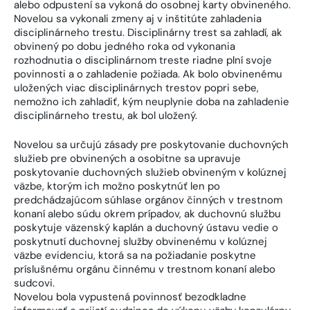
alebo odpustení sa vykoná do osobnej karty obvineného.
Novelou sa vykonali zmeny aj v inštitúte zahladenia
disciplinárneho trestu. Disciplinárny trest sa zahladí, ak
obvinený po dobu jedného roka od vykonania
rozhodnutia o disciplinárnom treste riadne plní svoje
povinnosti a o zahladenie požiada. Ak bolo obvinenému
uložených viac disciplinárnych trestov popri sebe,
nemožno ich zahladiť, kým neuplynie doba na zahladenie
disciplinárneho trestu, ak bol uložený.
Novelou sa určujú zásady pre poskytovanie duchovných
služieb pre obvinených a osobitne sa upravuje
poskytovanie duchovných služieb obvineným v kolúznej
väzbe, ktorým ich možno poskytnúť len po
predchádzajúcom súhlase orgánov činných v trestnom
konaní alebo súdu okrem prípadov, ak duchovnú službu
poskytuje väzenský kaplán a duchovný ústavu vedie o
poskytnutí duchovnej služby obvinenému v kolúznej
väzbe evidenciu, ktorá sa na požiadanie poskytne
príslušnému orgánu činnému v trestnom konaní alebo
sudcovi.
Novelou bola vypustená povinnosť bezodkladne