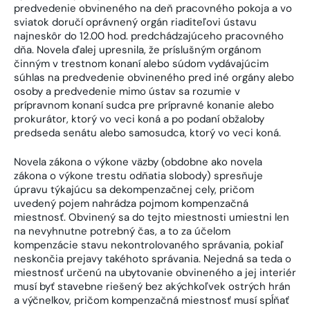
predvedenie obvineného na deň pracovného pokoja a vo
sviatok doručí oprávnený orgán riaditeľovi ústavu
najneskôr do 12.00 hod. predchádzajúceho pracovného
dňa. Novela ďalej upresnila, že príslušným orgánom
činným v trestnom konaní alebo súdom vydávajúcim
súhlas na predvedenie obvineného pred iné orgány alebo
osoby a predvedenie mimo ústav sa rozumie v
prípravnom konaní sudca pre prípravné konanie alebo
prokurátor, ktorý vo veci koná a po podaní obžaloby
predseda senátu alebo samosudca, ktorý vo veci koná.
Novela zákona o výkone väzby (obdobne ako novela
zákona o výkone trestu odňatia slobody) spresňuje
úpravu týkajúcu sa dekompenzačnej cely, pričom
uvedený pojem nahrádza pojmom kompenzačná
miestnosť. Obvinený sa do tejto miestnosti umiestni len
na nevyhnutne potrebný čas, a to za účelom
kompenzácie stavu nekontrolovaného správania, pokiaľ
neskončia prejavy takéhoto správania. Nejedná sa teda o
miestnosť určenú na ubytovanie obvineného a jej interiér
musí byť stavebne riešený bez akýchkoľvek ostrých hrán
a výčnelkov, pričom kompenzačná miestnosť musí spĺňať