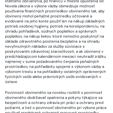
štátneho občianstva, po hranicu v mieste opustenia SR.
Novela zákona o výkone väzby obmedzuje možnosť
používania finančných prostriedkov obvineného tak, aby
obvinený mohol peňažné prostriedky účtované a
evidované na jeho konte použiť len na nákup základných
potrieb osobnej hygieny, potrieb na korešpondenciu, na
úhradu pohľadávok, súdnych poplatkov a správnych
poplatkov, na nákup liekov, ktoré nemožno poskytnúť na
základe zdravotného poistenia bezplatne a na úhradu
nevyhnutných nákladov za služby súvisiace s
poskytovaním zdravotnej starostlivosti, a ak obvinený v
predchádzajúcom kalendárnom mesiaci neuhradil zrážku
najmenej v sume požadovaného čerpania peňažných
prostriedkov, na pohľadávky spojené s výkonom väzby a
výkonom trestu a na pohľadávky ostatných oprávnených
fyzických osôb alebo právnických osôb evidovaných v
ústave.
Povinnosti obvineného sa novelou rozšírili o povinnosť
obvineného dodržiavať opatrenia a pokyny týkajúce sa
bezpečnosti a ochrany zdravia pri práci a ochrany pred
požiarmi, a tiež o povinnosť obvineného pri výkone práce
používať predpísané ochranné pracovné prostriedky.