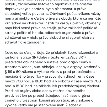
pobytu, zachovanie listového tajomstva a tajomstva
dopravovaných správ a iných písomností a právo
slobodnej voľby povolania. Obvinený počas výkonu väzby
nemá aj niektoré ďalšie práva a slobody, ktoré sa nemôžu
vzhľadom na charakter inštitútu väzby uplatniť, obvinený
napríklad nemá právo na štrajk, právo zakladať politické
strany, politické hnutia, odborové organizácie a právo
združovať sa v nich, právo slobodne si vybrať lekára a
zdravotnícke zariadenie.
Novelou sa ďalej určuje, že príslušník Zboru väzenskej a
justičnej stráže SR (ďalej v texte len „ZVaJS SR“)
predvádza obvineného v ústave pred orgán činný v
trestnom konaní, súd, obhajcu osoby a orgány uvedené v
§ 59 a 60 zákona o výkone väzby a pred probačného a
mediačného úradníka v pracovných dňoch len v čase
medzi 7.00 hod. a 18.00 hod. a v sobotu v čase medzi 7.00
hod. a 15.00 hod. na základe ich predchádzajúcej žiadosti.
Pred iné orgány alebo osoby možno obvineného
predviesť len po predchádzajúcom súhlase orgánu
činného v trestnom konaní alebo súdu, ak v zákone o
výkone väzby nie je stanovené inak. Žiadosť o