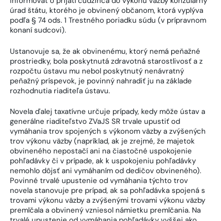
informovať o prijatí cudzinca do výkonu väzby konzulárny
úrad štátu, ktorého je obvinený občanom, ktorá vyplýva
podľa § 74 ods. 1 Trestného poriadku súdu (v prípravnom
konaní sudcovi).
Ustanovuje sa, že ak obvinenému, ktorý nemá peňažné
prostriedky, bola poskytnutá zdravotná starostlivosť a z
rozpočtu ústavu mu nebol poskytnutý nenávratný
peňažný príspevok, je povinný nahradiť ju na základe
rozhodnutia riaditeľa ústavu.
Novela ďalej taxatívne určuje prípady, kedy môže ústav a
generálne riaditeľstvo ZVaJS SR trvale upustiť od
vymáhania trov spojených s výkonom väzby a zvýšených
trov výkonu väzby (napríklad, ak je zrejmé, že majetok
obvineného nepostačí ani na čiastočné uspokojenie
pohľadávky či v prípade, ak k uspokojeniu pohľadávky
nemohlo dôjsť ani vymáhaním od dedičov obvineného).
Povinné trvalé upustenie od vymáhania týchto trov
novela stanovuje pre prípad, ak sa pohľadávka spojená s
trovami výkonu väzby a zvýšenými trovami výkonu väzby
premlčala a obvinený vzniesol námietku premlčania. Na
trvalé upustenie od vymáhania pohľadávky vyššej ako