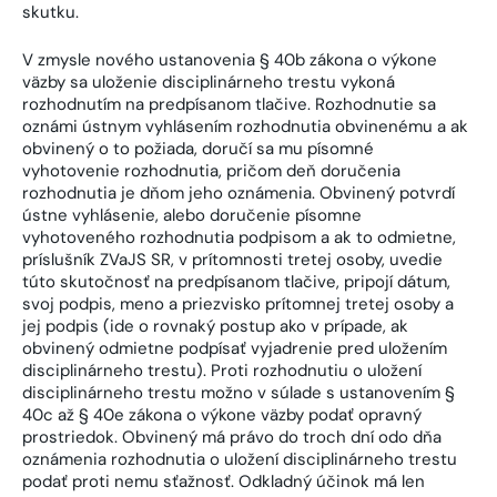
skutku.
V zmysle nového ustanovenia § 40b zákona o výkone
väzby sa uloženie disciplinárneho trestu vykoná
rozhodnutím na predpísanom tlačive. Rozhodnutie sa
oznámi ústnym vyhlásením rozhodnutia obvinenému a ak
obvinený o to požiada, doručí sa mu písomné
vyhotovenie rozhodnutia, pričom deň doručenia
rozhodnutia je dňom jeho oznámenia. Obvinený potvrdí
ústne vyhlásenie, alebo doručenie písomne
vyhotoveného rozhodnutia podpisom a ak to odmietne,
príslušník ZVaJS SR, v prítomnosti tretej osoby, uvedie
túto skutočnosť na predpísanom tlačive, pripojí dátum,
svoj podpis, meno a priezvisko prítomnej tretej osoby a
jej podpis (ide o rovnaký postup ako v prípade, ak
obvinený odmietne podpísať vyjadrenie pred uložením
disciplinárneho trestu). Proti rozhodnutiu o uložení
disciplinárneho trestu možno v súlade s ustanovením §
40c až § 40e zákona o výkone väzby podať opravný
prostriedok. Obvinený má právo do troch dní odo dňa
oznámenia rozhodnutia o uložení disciplinárneho trestu
podať proti nemu sťažnosť. Odkladný účinok má len