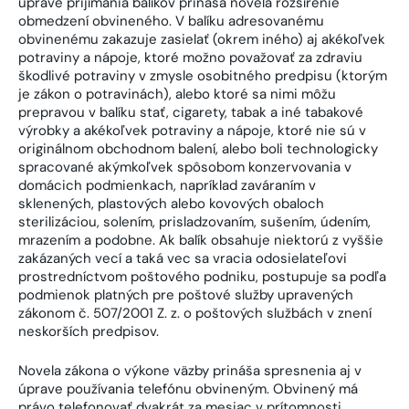
úprave prijímania balíkov prináša novela rozšírenie
obmedzení obvineného. V balíku adresovanému
obvinenému zakazuje zasielať (okrem iného) aj akékoľvek
potraviny a nápoje, ktoré možno považovať za zdraviu
škodlivé potraviny v zmysle osobitného predpisu (ktorým
je zákon o potravinách), alebo ktoré sa nimi môžu
prepravou v balíku stať, cigarety, tabak a iné tabakové
výrobky a akékoľvek potraviny a nápoje, ktoré nie sú v
originálnom obchodnom balení, alebo boli technologicky
spracované akýmkoľvek spôsobom konzervovania v
domácich podmienkach, napríklad zaváraním v
sklenených, plastových alebo kovových obaloch
sterilizáciou, solením, prisladzovaním, sušením, údením,
mrazením a podobne. Ak balík obsahuje niektorú z vyššie
zakázaných vecí a taká vec sa vracia odosielateľovi
prostredníctvom poštového podniku, postupuje sa podľa
podmienok platných pre poštové služby upravených
zákonom č. 507/2001 Z. z. o poštových službách v znení
neskorších predpisov.
Novela zákona o výkone väzby prináša spresnenia aj v
úprave používania telefónu obvineným. Obvinený má
právo telefonovať dvakrát za mesiac v prítomnosti