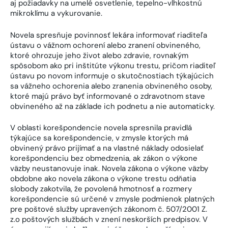
aj požiadavky na umelé osvetlenie, tepelno-vlhkostnú
mikroklímu a vykurovanie.
Novela spresňuje povinnosť lekára informovať riaditeľa
ústavu o vážnom ochorení alebo zranení obvineného,
ktoré ohrozuje jeho život alebo zdravie, rovnakým
spôsobom ako pri inštitúte výkonu trestu, pričom riaditeľ
ústavu po novom informuje o skutočnostiach týkajúcich
sa vážneho ochorenia alebo zranenia obvineného osoby,
ktoré majú právo byť informované o zdravotnom stave
obvineného až na základe ich podnetu a nie automaticky.
V oblasti korešpondencie novela spresnila pravidlá
týkajúce sa korešpondencie, v zmysle ktorých má
obvinený právo prijímať a na vlastné náklady odosielať
korešpondenciu bez obmedzenia, ak zákon o výkone
väzby neustanovuje inak. Novela zákona o výkone väzby
obdobne ako novela zákona o výkone trestu odňatia
slobody zakotvila, že povolená hmotnosť a rozmery
korešpondencie sú určené v zmysle podmienok platných
pre poštové služby upravených zákonom č. 507/2001 Z.
z.o poštových službách v znení neskorších predpisov. V