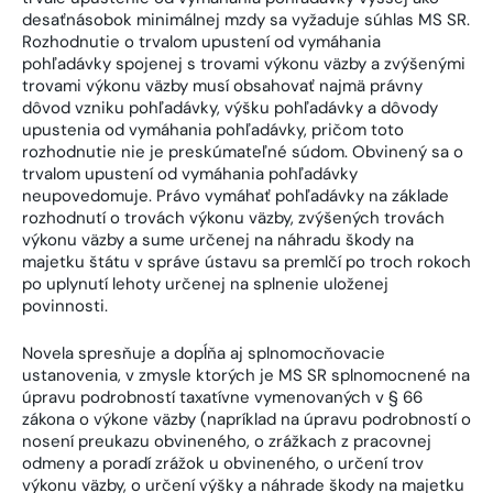
desaťnásobok minimálnej mzdy sa vyžaduje súhlas MS SR.
Rozhodnutie o trvalom upustení od vymáhania
pohľadávky spojenej s trovami výkonu väzby a zvýšenými
trovami výkonu väzby musí obsahovať najmä právny
dôvod vzniku pohľadávky, výšku pohľadávky a dôvody
upustenia od vymáhania pohľadávky, pričom toto
rozhodnutie nie je preskúmateľné súdom. Obvinený sa o
trvalom upustení od vymáhania pohľadávky
neupovedomuje. Právo vymáhať pohľadávky na základe
rozhodnutí o trovách výkonu väzby, zvýšených trovách
výkonu väzby a sume určenej na náhradu škody na
majetku štátu v správe ústavu sa premlčí po troch rokoch
po uplynutí lehoty určenej na splnenie uloženej
povinnosti.
Novela spresňuje a dopĺňa aj splnomocňovacie
ustanovenia, v zmysle ktorých je MS SR splnomocnené na
úpravu podrobností taxatívne vymenovaných v § 66
zákona o výkone väzby (napríklad na úpravu podrobností o
nosení preukazu obvineného, o zrážkach z pracovnej
odmeny a poradí zrážok u obvineného, o určení trov
výkonu väzby, o určení výšky a náhrade škody na majetku