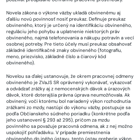
Novela zákona o výkone väzby ukladá obvinenému aj
ďalšiu novú povinnosť nosiť preukaz. Definuje preukaz
obvineného, ktorý je určený na identifikáciu obvineného,
reguláciu jeho pohybu a uplatnenie niektorých práv
obvineného, najmä telefonovania a nákupu potravín a vecí
osobnej potreby. Pre tieto účely musí preukaz obsahovať
základné identifikačné znaky obvineného (fotografiu,
meno, priezvisko, základné číslo a čiarový kód
obvineného).
Novelou sa ďalej ustanovuje, že okrem pracovnej odmeny
obvineného je ZVaJS SR oprávnený vykonávať, vykazovať
a odvádzať zrážky aj z nemocenských dávok a úrazových
dávok, ktoré doterajšia právna úprava neumožňovala. Ak
obvinený, voči ktorému bol nariadený výkon rozhodnutia
zrážkami zo mzdy, nastúpi do výkonu väzby, postupuje sa
podľa Občianskeho súdneho poriadku (konkrétne podľa
jeho ustanovení § 293 až 295), pričom za mzdu
povinného sa považuje pracovná odmena, ak z nej možno
uspokojiť pohľadávku. V prípade premiestnenia
obvineného do iného ústavu, tento ústav preberie výkon