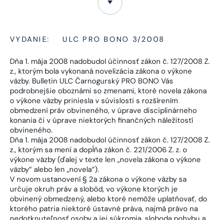
VYDANIE:
ULC PRO BONO 3/2008
Dňa 1. mája 2008 nadobudol účinnosť zákon č. 127/2008 Z.
z., ktorým bola vykonaná novelizácia zákona o výkone
väzby. Bulletin ULC Čarnogurský PRO BONO Vás
podrobnejšie oboznámi so zmenami, ktoré novela zákona
o výkone väzby priniesla v súvislosti s rozšírením
obmedzení práv obvineného, v úprave disciplinárneho
konania či v úprave niektorých finančných náležitostí
obvineného.
Dňa 1. mája 2008 nadobudol účinnosť zákon č. 127/2008 Z.
z., ktorým sa mení a dopĺňa zákon č. 221/2006 Z. z. o
výkone väzby (ďalej v texte len „novela zákona o výkone
väzby“ alebo len „novela“).
V novom ustanovení § 2a zákona o výkone väzby sa
určuje okruh práv a slobôd, vo výkone ktorých je
obvinený obmedzený, alebo ktoré nemôže uplatňovať, do
ktorého patria niektoré ústavné práva, najmä právo na
nedotknuteľnosť osoby a jej súkromia, sloboda pohybu a