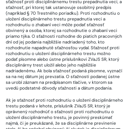
sťažnosť proti disciplinárnemu trestu prepadnutia veci, a
sťažnosť, pri ktorej tak ustanovuje osobitný predpis
(napríklad § 70 Trestného poriadku). Proti rozhodnutiu o
uložení disciplinárneho trestu prepadnutia veci a
rozhodnutiu o zhabaní veci môže podať sťažnosť
obvinený a osoba, ktorej sa rozhodnutie o zhabaní veci
priamo týka. O sťažnosti rozhodne do piatich pracovných
dní od jej podania najbližšie nadriadený toho, kto
rozhodnutie napadnuté sťažnosťou vydal. Sťažnosť proti
rozhodnutiu o uložení disciplinárneho trestu možno
podať písomne alebo ústne príslušníkovi ZVaJS SR, ktorý
disciplinárny trest uložil alebo jeho najbližšie
nadriadenému. Ak bola sťažnosť podaná písomne, vyznačí
sa na nej dátum jej prevzatia. O sťažnosti podanej ústne
sa urobí záznam na predpísanom tlačive, v ktorom sa
uvedú podstatné dôvody sťažnosti a dátum podania.
Ak je sťažnosť proti rozhodnutiu o uložení disciplinárneho
trestu podaná v lehote, príslušník ZVaJS SR, ktorý je
oprávnený rozhodnúť o sťažnosti proti rozhodnutiu o
uložení disciplinárneho trestu, je povinný preskúmať
najmä, či je preukázané, že sa disciplinárne previnenie