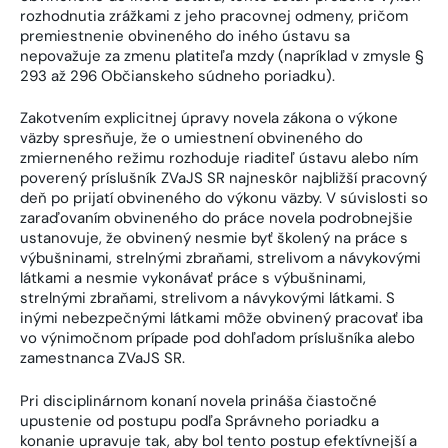
rozhodnutia zrážkami z jeho pracovnej odmeny, pričom
premiestnenie obvineného do iného ústavu sa
nepovažuje za zmenu platiteľa mzdy (napríklad v zmysle §
293 až 296 Občianskeho súdneho poriadku).
Zakotvením explicitnej úpravy novela zákona o výkone
väzby spresňuje, že o umiestnení obvineného do
zmierneného režimu rozhoduje riaditeľ ústavu alebo ním
poverený príslušník ZVaJS SR najneskôr najbližší pracovný
deň po prijatí obvineného do výkonu väzby. V súvislosti so
zaraďovaním obvineného do práce novela podrobnejšie
ustanovuje, že obvinený nesmie byť školený na práce s
výbušninami, strelnými zbraňami, strelivom a návykovými
látkami a nesmie vykonávať práce s výbušninami,
strelnými zbraňami, strelivom a návykovými látkami. S
inými nebezpečnými látkami môže obvinený pracovať iba
vo výnimočnom prípade pod dohľadom príslušníka alebo
zamestnanca ZVaJS SR.
Pri disciplinárnom konaní novela prináša čiastočné
upustenie od postupu podľa Správneho poriadku a
konanie upravuje tak, aby bol tento postup efektívnejší a