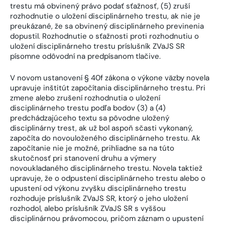
trestu má obvinený právo podať sťažnosť, (5) zruší
rozhodnutie o uložení disciplinárneho trestu, ak nie je
preukázané, že sa obvinený disciplinárneho previnenia
dopustil. Rozhodnutie o sťažnosti proti rozhodnutiu o
uložení disciplinárneho trestu príslušník ZVaJS SR
písomne odôvodní na predpísanom tlačive.
V novom ustanovení § 40f zákona o výkone väzby novela
upravuje inštitút započítania disciplinárneho trestu. Pri
zmene alebo zrušení rozhodnutia o uložení
disciplinárneho trestu podľa bodov (3) a (4)
predchádzajúceho textu sa pôvodne uložený
disciplinárny trest, ak už bol aspoň sčasti vykonaný,
započíta do novouloženého disciplinárneho trestu. Ak
započítanie nie je možné, prihliadne sa na túto
skutočnosť pri stanovení druhu a výmery
novoukladaného disciplinárneho trestu. Novela taktiež
upravuje, že o odpustení disciplinárneho trestu alebo o
upustení od výkonu zvyšku disciplinárneho trestu
rozhoduje príslušník ZVaJS SR, ktorý o jeho uložení
rozhodol, alebo príslušník ZVaJS SR s vyššou
disciplinárnou právomocou, pričom záznam o upustení