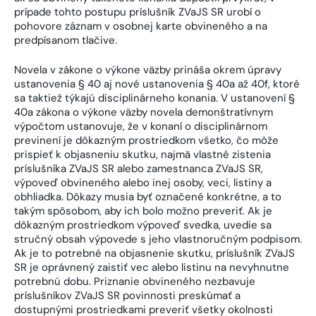
prípade tohto postupu príslušník ZVaJS SR urobí o
pohovore záznam v osobnej karte obvineného a na
predpísanom tlačive.
Novela v zákone o výkone väzby prináša okrem úpravy
ustanovenia § 40 aj nové ustanovenia § 40a až 40f, ktoré
sa taktiež týkajú disciplinárneho konania. V ustanovení §
40a zákona o výkone väzby novela demonštratívnym
výpočtom ustanovuje, že v konaní o disciplinárnom
previnení je dôkazným prostriedkom všetko, čo môže
prispieť k objasneniu skutku, najmä vlastné zistenia
príslušníka ZVaJS SR alebo zamestnanca ZVaJS SR,
výpoveď obvineného alebo inej osoby, veci, listiny a
obhliadka. Dôkazy musia byť označené konkrétne, a to
takým spôsobom, aby ich bolo možno preveriť. Ak je
dôkazným prostriedkom výpoveď svedka, uvedie sa
stručný obsah výpovede s jeho vlastnoručným podpisom.
Ak je to potrebné na objasnenie skutku, príslušník ZVaJS
SR je oprávnený zaistiť vec alebo listinu na nevyhnutne
potrebnú dobu. Priznanie obvineného nezbavuje
príslušníkov ZVaJS SR povinnosti preskúmať a
dostupnými prostriedkami preveriť všetky okolnosti