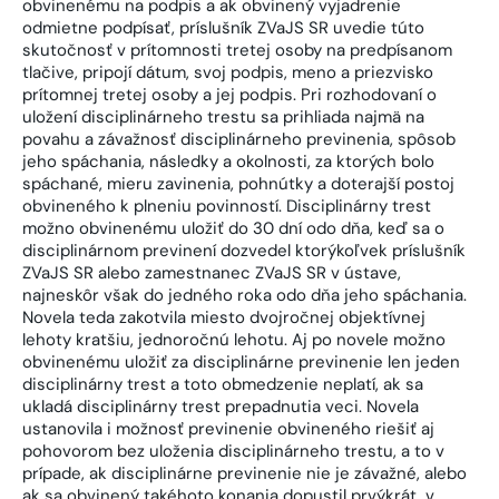
obvinenému na podpis a ak obvinený vyjadrenie
odmietne podpísať, príslušník ZVaJS SR uvedie túto
skutočnosť v prítomnosti tretej osoby na predpísanom
tlačive, pripojí dátum, svoj podpis, meno a priezvisko
prítomnej tretej osoby a jej podpis. Pri rozhodovaní o
uložení disciplinárneho trestu sa prihliada najmä na
povahu a závažnosť disciplinárneho previnenia, spôsob
jeho spáchania, následky a okolnosti, za ktorých bolo
spáchané, mieru zavinenia, pohnútky a doterajší postoj
obvineného k plneniu povinností. Disciplinárny trest
možno obvinenému uložiť do 30 dní odo dňa, keď sa o
disciplinárnom previnení dozvedel ktorýkoľvek príslušník
ZVaJS SR alebo zamestnanec ZVaJS SR v ústave,
najneskôr však do jedného roka odo dňa jeho spáchania.
Novela teda zakotvila miesto dvojročnej objektívnej
lehoty kratšiu, jednoročnú lehotu. Aj po novele možno
obvinenému uložiť za disciplinárne previnenie len jeden
disciplinárny trest a toto obmedzenie neplatí, ak sa
ukladá disciplinárny trest prepadnutia veci. Novela
ustanovila i možnosť previnenie obvineného riešiť aj
pohovorom bez uloženia disciplinárneho trestu, a to v
prípade, ak disciplinárne previnenie nie je závažné, alebo
ak sa obvinený takéhoto konania dopustil prvýkrát, v