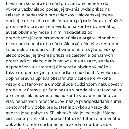
trestnom konaní alebo súd pri vzatí obvineného do
výkonu väzby alebo počas jej trvania vydal príkaz na
zaistenie peňažných prostriedkov v slovenskej mene,
cudzej mene alebo cenín. V takom prípade ústav peňažné
prostriedky prevezme a eviduje na konte obvineného,
avšak obvinený môže s nimi nakladať až po
predchádzajúcom písomnom súhlase orgánu činného v
trestnom konaní alebo súdu. Ak orgán činný v trestnom
konaní alebo súdpri vzatí obvineného do výkonu väzby
alebo počas jej trvania príkaz na zaistenie peňažných
prostriedkov alebo cenín nevydá, má sa za to, že tieto
nepochádzajú z trestnej činnosti a obvinený môže s
takýmito peňažnými prostriedkami nakladať. Novelou sa
dopĺňa právna úprava obsiahnutá v zákone o výkone
väzby o ustanovenia umožňujúce cudzincom nakupovať v
predajni v ústave, pričom nákup v predajni v ústave sa im
umožňuje, ak cudzinec má na konte v evidencii ústavu
viac peňažných prostriedkov, než je predpokladaná suma
cestovného v dobe prepustenia z výkonu väzby do
miesta jeho pobytu v SR, ak také nie je, do najbližšieho
sídla zastupiteľského úradu štátu, držiteľom cestovného
dokladu ktorého cudzinec je, a ak ide o cudzinca bez