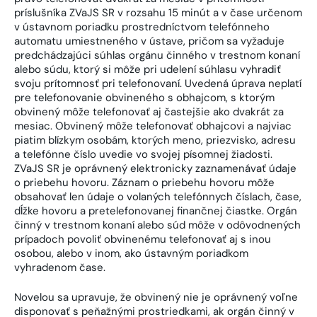
príslušníka ZVaJS SR v rozsahu 15 minút a v čase určenom
v ústavnom poriadku prostredníctvom telefónneho
automatu umiestneného v ústave, pričom sa vyžaduje
predchádzajúci súhlas orgánu činného v trestnom konaní
alebo súdu, ktorý si môže pri udelení súhlasu vyhradiť
svoju prítomnosť pri telefonovaní. Uvedená úprava neplatí
pre telefonovanie obvineného s obhajcom, s ktorým
obvinený môže telefonovať aj častejšie ako dvakrát za
mesiac. Obvinený môže telefonovať obhajcovi a najviac
piatim blízkym osobám, ktorých meno, priezvisko, adresu
a telefónne číslo uvedie vo svojej písomnej žiadosti.
ZVaJS SR je oprávnený elektronicky zaznamenávať údaje
o priebehu hovoru. Záznam o priebehu hovoru môže
obsahovať len údaje o volaných telefónnych číslach, čase,
dĺžke hovoru a pretelefonovanej finančnej čiastke. Orgán
činný v trestnom konaní alebo súd môže v odôvodnených
prípadoch povoliť obvinenému telefonovať aj s inou
osobou, alebo v inom, ako ústavným poriadkom
vyhradenom čase.
Novelou sa upravuje, že obvinený nie je oprávnený voľne
disponovať s peňažnými prostriedkami, ak orgán činný v