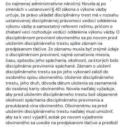
čo najmenej administratívne náročný. Novela aj po
zmenách v ustanovení § 40 zákona o výkone väzby
určuje, že právo ukladať disciplinárny trest má v rozsahu
ustanovenej disciplinárnej právomoci vedúci oddelenia
výkonu väzby a samostatný referent režimu, pričom o
zhabaní veci rozhoduje vedúci oddelenia výkonu väzby. O
disciplinárnom previnení obvineného sa po novom pred
uložením disciplinárneho trestu spíše záznam na
predpísanom tlačive. Zo záznamu musia byť zrejmé údaje
o disciplinárnom previnení, najmä označenie miesta,
času, spôsobu jeho spáchania, okolnosti, za ktorých bolo
disciplinárne previnenie spáchané. Záznam o uložení
disciplinárneho trestu sa po jeho vykonaní založí do
osobného spisu obvineného. Uloženie disciplinárneho
trestu, jeho druh, dôvoda dátum uloženia sa zaznamená
do osobnej karty obvineného. Novela naďalej vyžaduje,
aby pred uložením disciplinárneho trestu boli objasnené
okolnosti spáchania disciplinárneho previnenia a
preukázaná vina obvineného. Obvinenému sa pred
uložením disciplinárneho trestu naďalej musí umožniť,
aby sa k veci vyjadril, avšak po novom vyjadrenie
obvineného sa uvedie na predpísanom tlačive a predloží