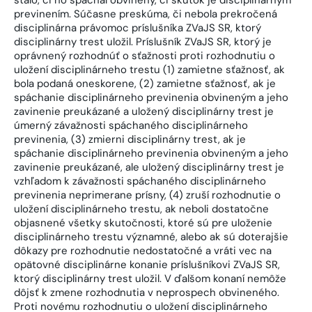
stalo, či ho spáchal obvinený, či skutok je disciplinárnym
previnením. Súčasne preskúma, či nebola prekročená
disciplinárna právomoc príslušníka ZVaJS SR, ktorý
disciplinárny trest uložil. Príslušník ZVaJS SR, ktorý je
oprávnený rozhodnúť o sťažnosti proti rozhodnutiu o
uložení disciplinárneho trestu (1) zamietne sťažnosť, ak
bola podaná oneskorene, (2) zamietne sťažnosť, ak je
spáchanie disciplinárneho previnenia obvineným a jeho
zavinenie preukázané a uložený disciplinárny trest je
úmerný závažnosti spáchaného disciplinárneho
previnenia, (3) zmierni disciplinárny trest, ak je
spáchanie disciplinárneho previnenia obvineným a jeho
zavinenie preukázané, ale uložený disciplinárny trest je
vzhľadom k závažnosti spáchaného disciplinárneho
previnenia neprimerane prísny, (4) zruší rozhodnutie o
uložení disciplinárneho trestu, ak neboli dostatočne
objasnené všetky skutočnosti, ktoré sú pre uloženie
disciplinárneho trestu významné, alebo ak sú doterajšie
dôkazy pre rozhodnutie nedostatočné a vráti vec na
opätovné disciplinárne konanie príslušníkovi ZVaJS SR,
ktorý disciplinárny trest uložil. V ďalšom konaní nemôže
dôjsť k zmene rozhodnutia v neprospech obvineného.
Proti novému rozhodnutiu o uložení disciplinárneho