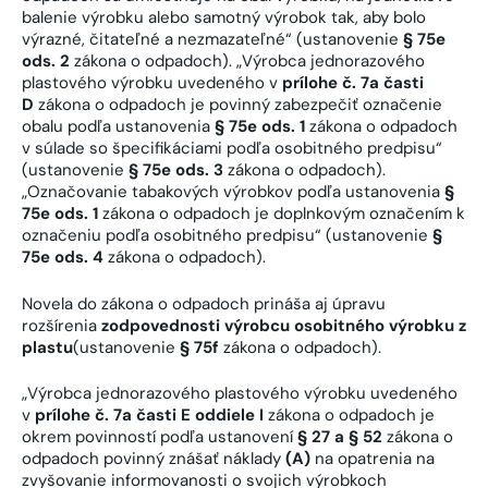
balenie výrobku alebo samotný výrobok tak, aby bolo
výrazné, čitateľné a nezmazateľné“ (ustanovenie
§ 75e
ods. 2
zákona o odpadoch). „Výrobca jednorazového
plastového výrobku uvedeného v
prílohe č. 7a časti
D
zákona o odpadoch je povinný zabezpečiť označenie
obalu podľa ustanovenia
§ 75e ods. 1
zákona o odpadoch
v súlade so špecifikáciami podľa osobitného predpisu“
(ustanovenie
§ 75e ods. 3
zákona o odpadoch).
„Označovanie tabakových výrobkov podľa ustanovenia
§
75e ods. 1
zákona o odpadoch je doplnkovým označením k
označeniu podľa osobitného predpisu“ (ustanovenie
§
75e ods. 4
zákona o odpadoch).
Novela do zákona o odpadoch prináša aj úpravu
rozšírenia
zodpovednosti výrobcu osobitného výrobku z
plastu
(ustanovenie
§ 75f
zákona o odpadoch).
„Výrobca jednorazového plastového výrobku uvedeného
v
prílohe č. 7a časti E oddiele I
zákona o odpadoch je
okrem povinností podľa ustanovení
§ 27 a § 52
zákona o
odpadoch povinný znášať náklady
(A)
na opatrenia na
zvyšovanie informovanosti o svojich výrobkoch