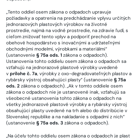
„Tento oddiel osem zákona o odpadoch upravuje
požiadavky a opatrenia na predchádzanie vplyvu určitých
jednorazových plastových výrobkov na životné
prostredie, najmä na vodné prostredie, na zdravie ľudí, s
cieľom znižovať tento vplyv a podporiť prechod na
obehové hospodárstvo s inovačnými a udržateľnými
obchodnými modelmi, výrobkami a materiálmi“
(ustanovenie
§ 75a ods. 1
zákona o odpadoch).
Ustanovenia tohto oddielu osem zákona o odpadoch sa
vzťahujú na jednorazové plastové výrobky uvedené
v
prílohe č. 7a
, výrobky z oxo-degradovateľných plastov a
rybársky výstroj obsahujúci plasty“ (ustanovenie
§ 75a
ods. 2
zákona o odpadoch). „Ak v tomto oddiele osem
zákona o odpadoch nie je ustanovené inak, vzťahujú sa
všeobecné ustanovenia tohto zákona o odpadoch na
všetky jednorazové plastové výrobky a rybársky výstroj
obsahujúci plasty uvedené na trh alebo do distribúcie v
Slovenskej republike a na nakladanie s odpadmi z nich“
(ustanovenie
§ 75a ods. 3
zákona o odpadoch).
„Na účely tohto oddielu osem zákona o odpadoch je plast