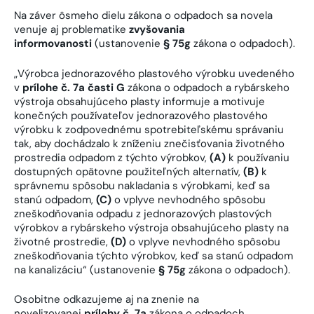
Na záver ôsmeho dielu zákona o odpadoch sa novela
venuje aj problematike
zvyšovania
informovanosti
(ustanovenie
§ 75g
zákona o odpadoch).
„Výrobca jednorazového plastového výrobku uvedeného
v
prílohe č. 7a časti G
zákona o odpadoch a rybárskeho
výstroja obsahujúceho plasty informuje a motivuje
konečných používateľov jednorazového plastového
výrobku k zodpovednému spotrebiteľskému správaniu
tak, aby dochádzalo k zníženiu znečisťovania životného
prostredia odpadom z týchto výrobkov,
(A)
k používaniu
dostupných opätovne použiteľných alternatív,
(B)
k
správnemu spôsobu nakladania s výrobkami, keď sa
stanú odpadom,
(C)
o vplyve nevhodného spôsobu
zneškodňovania odpadu z jednorazových plastových
výrobkov a rybárskeho výstroja obsahujúceho plasty na
životné prostredie,
(D)
o vplyve nevhodného spôsobu
zneškodňovania týchto výrobkov, keď sa stanú odpadom
na kanalizáciu“ (ustanovenie
§ 75g
zákona o odpadoch).
Osobitne odkazujeme aj na znenie na
novelizovanej
prílohy č. 7a
zákona o odpadoch,