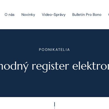
O nás
Novinky
Video-Správy
Bulletin Pro Bono
Public Private Partnership
PODNIKATELIA
Riešenie sporov
odný register elektro
Fúzie a akvizície
Právo obchodných spoločností
Právo hospodárskej súťaže