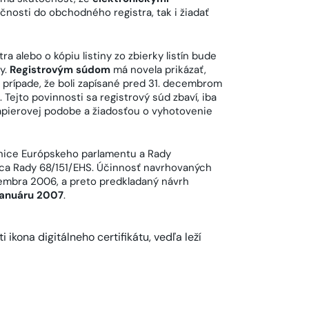
nosti do obchodného registra, tak i žiadať
 alebo o kópiu listiny zo zbierky listín bude
y.
Registrovým súdom
má novela prikázať,
 v prípade, že boli zapísané pred 31. decembrom
 Tejto povinnosti sa registrový súd zbaví, iba
papierovej podobe a žiadosťou o vyhotovenie
nice Európskeho parlamentu a Rady
nica Rady 68/151/EHS. Účinnosť navrhovaných
embra 2006, a preto predkladaný návrh
 januáru 2007
.