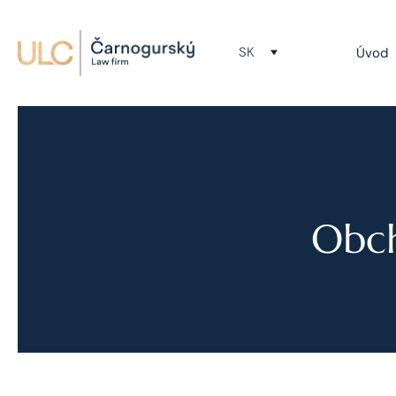
SK
Úvod
Obch