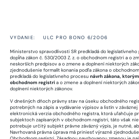
VYDANIE:
ULC PRO BONO 6/2006
Ministerstvo spravodlivosti SR predkladá do legislatívneh
dopĺňa zákon č. 530/2003 Z. z. o obchodnom registri a o z
neskorších predpisov a o zmene a doplnení niektorých zák
zjednodušenie formalít konania podľa zákona o obchodnom r
predkladá do legislatívneho procesu
návrh zákona, ktorým 
obchodnom registri
a o zmene a doplnení niektorých záko
doplnení niektorých zákonov.
V dnešných dňoch právny stav na úseku obchodného regist
potrebných na zápis a vydávanie výpisov a listín v záväznej
elektronická verzia obchodného registra, ktorá uľahčuje p
subjektoch zapísaných v obchodnom registri, táto však nie 
potrebuje určitý subjekt právne záväzný výpis, je nutné, aby
Navrhovaná právna úprava má priniesť výrazné zjednodušenie
Obchodnom registri. Zásadnou navrhovanou zmenou je na