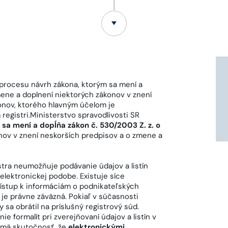
o procesu návrh zákona, ktorým sa mení a
mene a doplnení niektorých zákonov v znení
onov, ktorého hlavným účelom je
egistri.Ministerstvo spravodlivosti SR
sa mení a dopĺňa zákon č. 530/2003 Z. z. o
nov v znení neskorších predpisov a o zmene a
ra neumožňuje podávanie údajov a listín
 elektronickej podobe. Existuje síce
rístup k informáciám o podnikateľských
je právne záväzná. Pokiaľ v súčasnosti
 sa obrátil na príslušný registrový súd.
 formalít pri zverejňovaní údajov a listín v
jmä skutočnosť, že
elektronickými