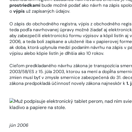
prostriedkami
bude možné podať ako návrh na zápis spoloč
o
výpis
už zapísaných údajov.
O zápis do obchodného registra, výpis z obchodného registra
teda podľa navrhovanej úpravy možné žiadať aj elektronick
aby zabezpečili elektronickú formu výpisov a kópií listín aj
2006, a teda boli zapísane a uložené iba v papierovej forme.
ak doba, ktorá uplynula medzi podaním návrhu na zápis v 
výpisu alebo kópie listín je dlhšia ako 10 rokov.
Cieľom predkladaného návrhu zákona je transpozícia smer
2003/58/ES z 15. júla 2003, ktorou sa mení a dopĺňa smer
zmien musí byť v zmysle smernice zabezpečená do 31. dec
zákona predpokladá účinnosť novely zákona najneskôr k
1.
jún 2006