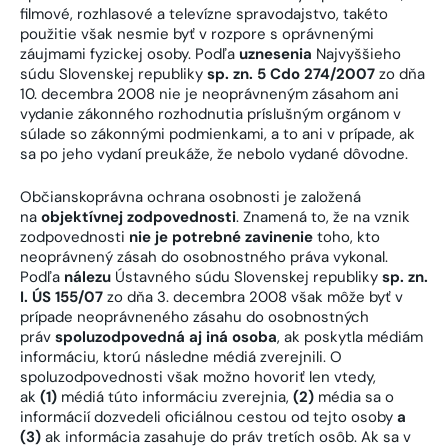
filmové, rozhlasové a televízne spravodajstvo, takéto
použitie však nesmie byť v rozpore s oprávnenými
záujmami fyzickej osoby. Podľa
uznesenia
Najvyššieho
súdu Slovenskej republiky
sp. zn. 5 Cdo 274/2007
zo dňa
10. decembra 2008 nie je neoprávneným zásahom ani
vydanie zákonného rozhodnutia príslušným orgánom v
súlade so zákonnými podmienkami, a to ani v prípade, ak
sa po jeho vydaní preukáže, že nebolo vydané dôvodne.
Občianskoprávna ochrana osobnosti je založená
na
objektívnej zodpovednosti
. Znamená to, že na vznik
zodpovednosti
nie je potrebné zavinenie
toho, kto
neoprávnený zásah do osobnostného práva vykonal.
Podľa
nálezu
Ústavného súdu Slovenskej republiky
sp. zn.
I. ÚS 155/07
zo dňa 3. decembra 2008 však môže byť v
prípade neoprávneného zásahu do osobnostných
práv
spoluzodpovedná aj iná osoba
, ak poskytla médiám
informáciu, ktorú následne médiá zverejnili. O
spoluzodpovednosti však možno hovoriť len vtedy,
ak
(1)
médiá túto informáciu zverejnia,
(2)
média sa o
informácií dozvedeli oficiálnou cestou od tejto osoby
a
(3)
ak informácia zasahuje do práv tretích osôb. Ak sa v