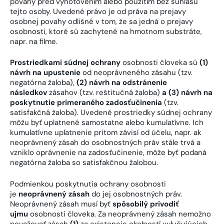
povahy pred vyhotovením alebo použitím bez súhlasu
tejto osoby. Uvedené právo je od práva na prejavy
osobnej povahy odlišné v tom, že sa jedná o prejavy
osobnosti, ktoré sú zachytené na hmotnom substráte,
napr. na filme.
Prostriedkami súdnej ochrany
osobnosti človeka sú
(1)
návrh na upustenie
od neoprávneného zásahu (tzv.
negatórna žaloba),
(2) návrh na odstránenie
následkov
zásahov (tzv. reštitučná žaloba)
a (3) návrh na
poskytnutie primeraného zadosťučinenia
(tzv.
satisfakčná žaloba). Uvedené prostriedky súdnej ochrany
môžu byť uplatnené samostatne alebo kumulatívne. Ich
kumulatívne uplatnenie pritom závisí od účelu, napr. ak
neoprávnený zásah do osobnostných práv stále trvá a
vzniklo oprávnenie na zadosťučinenie, môže byť podaná
negatórna žaloba so satisfakčnou žalobou.
Podmienkou poskytnutia ochrany osobnosti
je
neoprávnený zásah
do jej osobnostných práv.
Neoprávnený zásah musí byť
spôsobilý privodiť
ujmu
osobnosti človeka. Za neoprávnený zásah nemožno
považovať zásah
(1)
za existencie okolností vylučujúcich