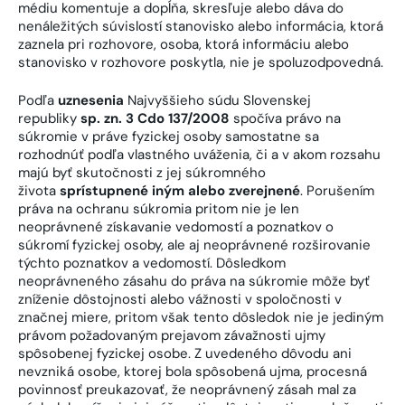
médiu komentuje a dopĺňa, skresľuje alebo dáva do
nenáležitých súvislostí stanovisko alebo informácia, ktorá
zaznela pri rozhovore, osoba, ktorá informáciu alebo
stanovisko v rozhovore poskytla, nie je spoluzodpovedná.
Podľa
uznesenia
Najvyššieho súdu Slovenskej
republiky
sp. zn. 3 Cdo 137/2008
spočíva právo na
súkromie v práve fyzickej osoby samostatne sa
rozhodnúť podľa vlastného uváženia, či a v akom rozsahu
majú byť skutočnosti z jej súkromného
života
sprístupnené iným alebo zverejnené
. Porušením
práva na ochranu súkromia pritom nie je len
neoprávnené získavanie vedomostí a poznatkov o
súkromí fyzickej osoby, ale aj neoprávnené rozširovanie
týchto poznatkov a vedomostí. Dôsledkom
neoprávneného zásahu do práva na súkromie môže byť
zníženie dôstojnosti alebo vážnosti v spoločnosti v
značnej miere, pritom však tento dôsledok nie je jediným
právom požadovaným prejavom závažnosti ujmy
spôsobenej fyzickej osobe. Z uvedeného dôvodu ani
nevzniká osobe, ktorej bola spôsobená ujma, procesná
povinnosť preukazovať, že neoprávnený zásah mal za