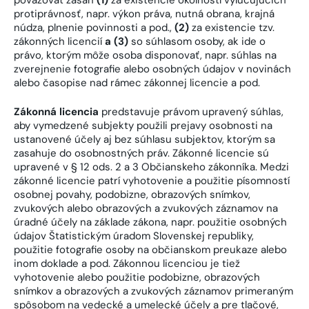
protiprávnosť, napr. výkon práva, nutná obrana, krajná
núdza, plnenie povinnosti a pod.,
(2)
za existencie tzv.
zákonných licencií
a (3)
so súhlasom osoby, ak ide o
právo, ktorým môže osoba disponovať, napr. súhlas na
zverejnenie fotografie alebo osobných údajov v novinách
alebo časopise nad rámec zákonnej licencie a pod.
Zákonná licencia
predstavuje právom upravený súhlas,
aby vymedzené subjekty použili prejavy osobnosti na
ustanovené účely aj bez súhlasu subjektov, ktorým sa
zasahuje do osobnostných práv. Zákonné licencie sú
upravené v § 12 ods. 2 a 3 Občianskeho zákonníka. Medzi
zákonné licencie patrí vyhotovenie a použitie písomností
osobnej povahy, podobizne, obrazových snímkov,
zvukových alebo obrazových a zvukových záznamov na
úradné účely na základe zákona, napr. použitie osobných
údajov Štatistickým úradom Slovenskej republiky,
použitie fotografie osoby na občianskom preukaze alebo
inom doklade a pod. Zákonnou licenciou je tiež
vyhotovenie alebo použitie podobizne, obrazových
snímkov a obrazových a zvukových záznamov primeraným
spôsobom na vedecké a umelecké účely a pre tlačové,