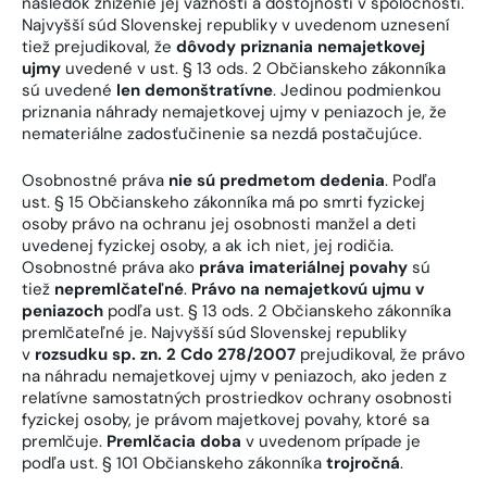
následok zníženie jej vážnosti a dôstojnosti v spoločnosti.
Najvyšší súd Slovenskej republiky v uvedenom uznesení
tiež prejudikoval, že
dôvody priznania nemajetkovej
ujmy
uvedené v ust. § 13 ods. 2 Občianskeho zákonníka
sú uvedené
len demonštratívne
. Jedinou podmienkou
priznania náhrady nemajetkovej ujmy v peniazoch je, že
nemateriálne zadosťučinenie sa nezdá postačujúce.
Osobnostné práva
nie sú predmetom dedenia
. Podľa
ust. § 15 Občianskeho zákonníka má po smrti fyzickej
osoby právo na ochranu jej osobnosti manžel a deti
uvedenej fyzickej osoby, a ak ich niet, jej rodičia.
Osobnostné práva ako
práva imateriálnej povahy
sú
tiež
nepremlčateľné
.
Právo na nemajetkovú ujmu v
peniazoch
podľa ust. § 13 ods. 2 Občianskeho zákonníka
premlčateľné je. Najvyšší súd Slovenskej republiky
v
rozsudku sp. zn. 2 Cdo 278/2007
prejudikoval, že právo
na náhradu nemajetkovej ujmy v peniazoch, ako jeden z
relatívne samostatných prostriedkov ochrany osobnosti
fyzickej osoby, je právom majetkovej povahy, ktoré sa
premlčuje.
Premlčacia doba
v uvedenom prípade je
podľa ust. § 101 Občianskeho zákonníka
trojročná
.