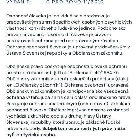
VYDANIE:
ULC PRO BONO 11/2010
Osobnosť človeka je individuálna a predstavuje
predovšetkým súhrn špecifických osobných psychických
vlastností konkrétneho ľudského jedinca. Podobne ako
právam a veciam, i osobnosti človeka je právom
poskytovaná ochrana pred neoprávneným zásahom.
Ochrana osobnosti človeka je upravená predovšetkým v
Ústave Slovenskej republiky a Občianskom zákonníku.
Občianske právo poskytuje osobnosti človeka ochranu
prostredníctvom ust. § 11 až 16 zákona č. 40/1964 Zb.
Občiansky zákonník v znení neskorších predpisov (ďalej
len „Občiansky zákonník“). Ochrana osobnosti upravená
Občianskym zákonníkom je koncipovaná ako
všeobecná
ochrana
vzťahujúca sa na celú oblasť občianskeho práva.
Poskytuje ochranu imateriálnym (nehmotným) stránkam
osobnosti človeka. Občianskoprávna ochrana osobnosti
vychádza z druhého oddielu druhej hlavy Ústavy
Slovenskej republiky, ktorá upravuje základné ľudské
práva a slobody.
Subjektom osobnostných práv môže
byť len fyzická osoba.