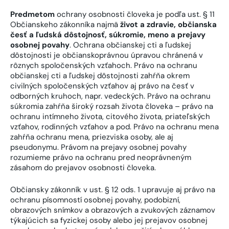
Predmetom
ochrany osobnosti človeka je podľa ust. § 11
Občianskeho zákonníka najmä
život a zdravie, občianska
česť a ľudská dôstojnosť, súkromie, meno a prejavy
osobnej povahy
. Ochrana občianskej cti a ľudskej
dôstojnosti je občianskoprávnou úpravou chránená v
rôznych spoločenských vzťahoch. Právo na ochranu
občianskej cti a ľudskej dôstojnosti zahŕňa okrem
civilných spoločenských vzťahov aj právo na česť v
odborných kruhoch, napr. vedeckých. Právo na ochranu
súkromia zahŕňa široký rozsah života človeka – právo na
ochranu intímneho života, citového života, priateľských
vzťahov, rodinných vzťahov a pod. Právo na ochranu mena
zahŕňa ochranu mena, priezviska osoby, ale aj
pseudonymu. Právom na prejavy osobnej povahy
rozumieme právo na ochranu pred neoprávneným
zásahom do prejavov osobnosti človeka.
Občiansky zákonník v ust. § 12 ods. 1 upravuje aj právo na
ochranu písomností osobnej povahy, podobizní,
obrazových snímkov a obrazových a zvukových záznamov
týkajúcich sa fyzickej osoby alebo jej prejavov osobnej