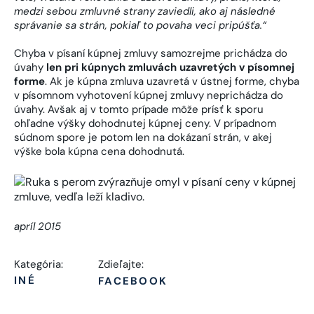
medzi sebou zmluvné strany zaviedli, ako aj následné
správanie sa strán, pokiaľ to povaha veci pripúšťa.“
Chyba v písaní kúpnej zmluvy samozrejme prichádza do
úvahy
len pri kúpnych zmluvách uzavretých v písomnej
forme
. Ak je kúpna zmluva uzavretá v ústnej forme, chyba
v písomnom vyhotovení kúpnej zmluvy neprichádza do
úvahy. Avšak aj v tomto prípade môže prísť k sporu
ohľadne výšky dohodnutej kúpnej ceny. V prípadnom
súdnom spore je potom len na dokázaní strán, v akej
výške bola kúpna cena dohodnutá.
apríl 2015
Kategória:
Zdieľajte:
INÉ
FACEBOOK