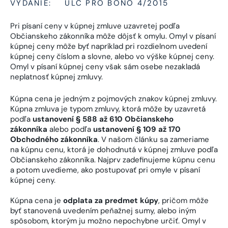
VYDANIE:
ULC PRO BONO 4/2015
Pri písaní ceny v kúpnej zmluve uzavretej podľa
Občianskeho zákonníka môže dôjsť k omylu. Omyl v písaní
kúpnej ceny môže byť napríklad pri rozdielnom uvedení
kúpnej ceny číslom a slovne, alebo vo výške kúpnej ceny.
Omyl v písaní kúpnej ceny však sám osebe nezakladá
neplatnosť kúpnej zmluvy.
Kúpna cena je jedným z pojmových znakov kúpnej zmluvy.
Kúpna zmluva je typom zmluvy, ktorá môže by uzavretá
podľa
ustanovení § 588 až 610 Občianskeho
zákonníka
alebo podľa
ustanovení § 109 až 170
Obchodného zákonníka
. V našom článku sa zameriame
na kúpnu cenu, ktorá je dohodnutá v kúpnej zmluve podľa
Občianskeho zákonníka. Najprv zadefinujeme kúpnu cenu
a potom uvedieme, ako postupovať pri omyle v písaní
kúpnej ceny.
Kúpna cena je
odplata za predmet kúpy
, pričom môže
byť stanovená uvedením peňažnej sumy, alebo iným
spôsobom, ktorým ju možno nepochybne určiť. Omyl v