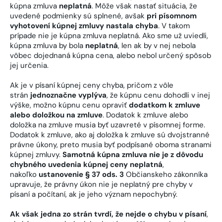
kúpna zmluva
neplatná
. Môže však nastať situácia, že
uvedené podmienky sú splnené, avšak
pri písomnom
vyhotovení kúpnej zmluvy nastala chyba
. V takom
prípade nie je kúpna zmluva neplatná. Ako sme už uviedli,
kúpna zmluva by bola
neplatná
, len ak by v nej nebola
vôbec dojednaná kúpna cena, alebo nebol určený spôsob
jej určenia.
Ak je v písaní kúpnej ceny chyba, pričom z vôle
strán
jednoznačne vyplýva
, že kúpnu cenu dohodli v inej
výške, možno kúpnu cenu opraviť
dodatkom k zmluve
alebo doložkou na zmluve
. Dodatok k zmluve alebo
doložka na zmluve musia byť uzavreté v písomnej forme.
Dodatok k zmluve, ako aj doložka k zmluve sú dvojstranné
právne úkony, preto musia byť podpísané oboma stranami
kúpnej zmluvy.
Samotná kúpna zmluva nie je z dôvodu
chybného uvedenia kúpnej ceny neplatná
,
nakoľko
ustanovenie § 37 ods. 3
Občianskeho zákonníka
upravuje, že právny úkon nie je neplatný pre chyby v
písaní a počítaní, ak je jeho význam nepochybný.
Ak však jedna zo strán tvrdí, že nejde o chybu v písaní
,