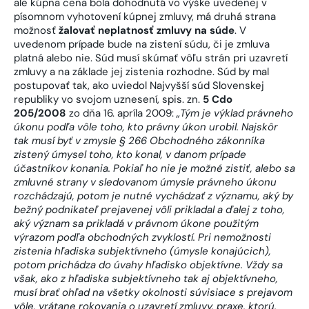
ale kúpna cena bola dohodnutá vo výške uvedenej v
písomnom vyhotovení kúpnej zmluvy, má druhá strana
možnosť
žalovať neplatnosť zmluvy na súde
. V
uvedenom prípade bude na zistení súdu, či je zmluva
platná alebo nie. Súd musí skúmať vôľu strán pri uzavretí
zmluvy a na základe jej zistenia rozhodne. Súd by mal
postupovať tak, ako uviedol Najvyšší súd Slovenskej
republiky vo svojom uznesení, spis. zn.
5 Cdo
205/2008
zo dňa 16. apríla 2009:
„Tým je výklad právneho
úkonu podľa vôle toho, kto právny úkon urobil. Najskôr
tak musí byť v zmysle § 266 Obchodného zákonníka
zistený úmysel toho, kto konal, v danom prípade
účastníkov konania. Pokiaľ ho nie je možné zistiť, alebo sa
zmluvné strany v sledovanom úmysle právneho úkonu
rozchádzajú, potom je nutné vychádzať z významu, aký by
bežný podnikateľ prejavenej vôli prikladal a ďalej z toho,
aký význam sa prikladá v právnom úkone použitým
výrazom podľa obchodných zvyklostí. Pri nemožnosti
zistenia hľadiska subjektívneho (úmysle konajúcich),
potom prichádza do úvahy hľadisko objektívne. Vždy sa
však, ako z hľadiska subjektívneho tak aj objektívneho,
musí brať ohľad na všetky okolnosti súvisiace s prejavom
vôle, vrátane rokovania o uzavretí zmluvy, praxe, ktorú,