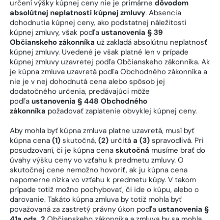
určení výšky kúpnej ceny nie je primárne
dôvodom
absolútnej neplatnosti kúpnej zmluvy
. Absencia
dohodnutia kúpnej ceny, ako podstatnej náležitosti
kúpnej zmluvy, však podľa
ustanovenia § 39
Občianskeho zákonníka
už zakladá absolútnu neplatnosť
kúpnej zmluvy. Uvedené je však platné len v prípade
kúpnej zmluvy uzavretej podľa Občianskeho zákonníka. Ak
je kúpna zmluva uzavretá podľa Obchodného zákonníka a
nie je v nej dohodnutá cena alebo spôsob jej
dodatočného určenia, predávajúci môže
podľa
ustanovenia § 448 Obchodného
zákonníka
požadovať zaplatenie obvyklej kúpnej ceny.
Aby mohla byť kúpna zmluva platne uzavretá, musí byť
kúpna cena
(1)
skutočná,
(2)
určitá
a (3)
spravodlivá. Pri
posudzovaní, či je kúpna cena
skutočná
musíme brať do
úvahy výšku ceny vo vzťahu k predmetu zmluvy. O
skutočnej cene nemožno hovoriť, ak ju kúpna cena
nepomerne nízka vo vzťahu k predmetu kúpy. V takom
prípade totiž možno pochybovať, či ide o kúpu, alebo o
darovanie. Takáto kúpna zmluva by totiž mohla byť
považovaná za zastretý právny úkon podľa
ustanovenia §
41a ods. 2
Občianskeho zákonníka a zmluva by sa mohla