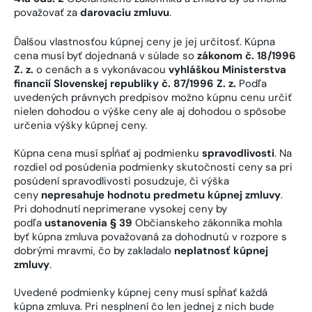
považovať za
darovaciu zmluvu
.
Ďalšou vlastnosťou kúpnej ceny je jej určitosť. Kúpna
cena musí byť dojednaná v súlade so
zákonom č. 18/1996
Z. z.
o cenách a s vykonávacou
vyhláškou Ministerstva
financií Slovenskej republiky č. 87/1996 Z. z.
Podľa
uvedených právnych predpisov možno kúpnu cenu určiť
nielen dohodou o výške ceny ale aj dohodou o spôsobe
určenia výšky kúpnej ceny.
Kúpna cena musí spĺňať aj podmienku
spravodlivosti
. Na
rozdiel od posúdenia podmienky skutočnosti ceny sa pri
posúdení spravodlivosti posudzuje, či výška
ceny
nepresahuje hodnotu predmetu kúpnej zmluvy
.
Pri dohodnutí neprimerane vysokej ceny by
podľa
ustanovenia § 39
Občianskeho zákonníka mohla
byť kúpna zmluva považovaná za dohodnutú v rozpore s
dobrými mravmi, čo by zakladalo
neplatnosť kúpnej
zmluvy
.
Uvedené podmienky kúpnej ceny musí spĺňať každá
kúpna zmluva. Pri nesplnení čo len jednej z nich bude