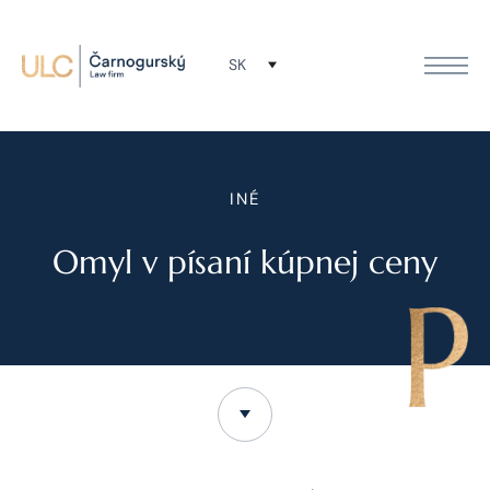
SK
INÉ
Omyl v písaní kúpnej ceny