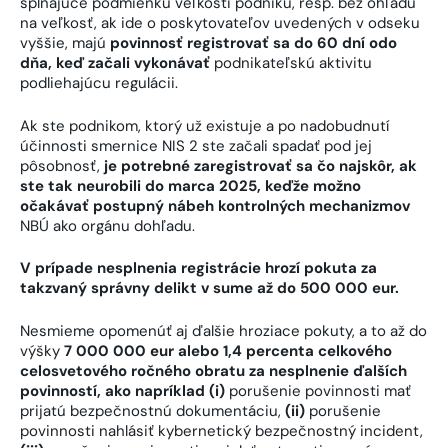
spĺňajúce podmienku veľkosti podniku, resp. bez ohľadu
na veľkosť, ak ide o poskytovateľov uvedených v odseku
vyššie, majú
povinnosť registrovať sa do 60 dní odo
dňa, keď začali vykonávať
podnikateľskú aktivitu
podliehajúcu regulácii.
Ak ste podnikom, ktorý už existuje a po nadobudnutí
účinnosti smernice NIS 2 ste začali spadať pod jej
pôsobnosť,
je potrebné zaregistrovať sa čo najskôr, ak
ste tak neurobili do marca 2025, keďže možno
očakávať postupný nábeh kontrolných mechanizmov
NBÚ ako orgánu dohľadu.
V prípade nesplnenia registrácie hrozí pokuta za
takzvaný správny delikt v sume až do 500 000 eur.
Nesmieme opomenúť aj ďalšie hroziace pokuty, a to až do
výšky
7 000 000 eur alebo 1,4 percenta celkového
celosvetového ročného obratu za nesplnenie ďalších
povinností, ako napríklad (i)
porušenie povinnosti mať
prijatú bezpečnostnú dokumentáciu,
(ii)
porušenie
povinnosti nahlásiť kybernetický bezpečnostný incident,