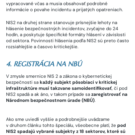
vypracované včas a musia obsahovať podrobné
informácie o povahe incidentu a prijatých opatreniach.
NIS2 na druhej strane stanovuje prísnejšie lehoty na
hlásenie bezpečnostných incidentov, zvyčajne do 24
hodín, a poskytuje špecifické formáty hlásení v závislosti
od sektora. Povinnosti hlásenia podľa NIS2 sú preto často
rozsiahlejšie a časovo kritickejšie.
4. REGISTRÁCIA NA NBÚ
V zmysle smernice NIS 2 a zákona o kybernetickej
bezpečnosti sa
každý subjekt pôsobiaci v kritickej
infraštruktúre musí takzvane samoidentifikovať
, či pod
NIS2 spadá a ak áno, v takom prípade sa
zaregistrovať na
Národnom bezpečnostnom úrade (NBÚ)
.
Ako sme uviedli vyššie a podrobnejšie uvádzame
v druhom článku tohto špeciálu, všeobecne platí, že
pod
NIS2 spadajú vybrané subjekty z 18 sektorov, ktoré sú