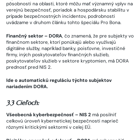
pôsobnosti na oblasti, ktoré môžu mať významný vplyv na
verejnú bezpečnosť, poriadok a hospodársku stabilitu v
prípade bezpečnostných incidentov, podrobnosti
uvádzame v druhom článku tohto špeciálu Pro Bona.
Finančný sektor – DORA
, čo znamená, že pre subjekty vo
finančnom sektore, ktorí ponúkajú alebo využívajú
digitálne služby, napríklad banky, poisťovne, investičné
firmy, iných poskytovateľov finančných služieb,
poskytovateľov služieb v sektore kryptomien, má DORA
prednosť pred NIS 2.
Ide o automatickú reguláciu týchto subjektov
nariadením DORA.
3.3 Cieľoch:
Všeobecná kyberbezpečnosť – NIS 2
má posilniť
celkovú úroveň kybernetickej bezpečnosti naprieč
rôznymi kritickými sektormi v celej EÚ.