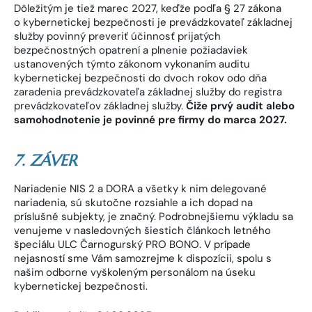
Dôležitým je tiež marec 2027, keďže podľa § 27 zákona
o kybernetickej bezpečnosti je prevádzkovateľ základnej
služby povinný preveriť účinnosť prijatých
bezpečnostných opatrení a plnenie požiadaviek
ustanovených týmto zákonom vykonaním auditu
kybernetickej bezpečnosti do dvoch rokov odo dňa
zaradenia prevádzkovateľa základnej služby do registra
prevádzkovateľov základnej služby.
Čiže prvý audit alebo
samohodnotenie je povinné pre firmy do marca 2027.
7. ZÁVER
Nariadenie NIS 2 a DORA a všetky k nim delegované
nariadenia, sú skutočne rozsiahle a ich dopad na
príslušné subjekty, je značný. Podrobnejšiemu výkladu sa
venujeme v nasledovných šiestich článkoch letného
špeciálu ULC Čarnogurský PRO BONO. V prípade
nejasností sme Vám samozrejme k dispozícii, spolu s
našim odborne vyškoleným personálom na úseku
kybernetickej bezpečnosti.