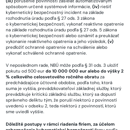
(iii)
porušenie povinnosti zasielať automatizovaným
spôsobom určené systémové informácie,
(iv)
riešiť
kybernetický bezpečnostný incident na základe
rozhodnutia úradu podľa § 27 ods. 3 zákona
o kybernetickej bezpečnosti, vykonať reaktívne opatrenie
na základe rozhodnutia úradu podľa § 27 ods. 5 zákona
o kybernetickej bezpečnosti alebo oznámiť a preukázať
vykonanie reaktívneho opatrenia a jeho výsledok,
(v)
predložiť ochranné opatrenie na schválenie alebo
vykonať schválené ochranné opatrenie.
V neposlednom rade, NBÚ môže podľa § 31 ods. 3 uložiť
pokutu od 500 eur
do 10 000 000 eur alebo do výšky 2
% celkového celosvetového ročného obratu
za
predchádzajúce účtovné obdobie, podľa toho, ktorá
suma je vyššia, prevádzkovateľovi základnej služby, ktorý
prevádzkuje kritickú základnú službu, ktorý sa dopustí
správneho deliktu tým, že poruší niektorú z povinností
uvedenú v odseku 2, teda niektorú z povinností, ktorú
sme uviedli vyššie.
Dôležité postupy v rámci riadenia firiem, za účelom
zabezpečenia kybernetickej bezpečnosti
firmy podľa