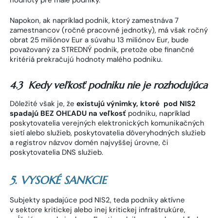
Napokon, ak napríklad podnik, ktorý zamestnáva 7
zamestnancov (ročné pracovné jednotky), má však ročný
obrat 25 miliónov Eur a súvahu 13 miliónov Eur, bude
považovaný za STREDNÝ podnik, pretože obe finančné
kritériá prekračujú hodnoty malého podniku.
4.3 Kedy veľkosť podniku nie je rozhodujúca
Dôležité však je, že
existujú výnimky, ktoré pod NIS2
spadajú BEZ OHĽADU na veľkosť
podniku, napríklad
poskytovatelia verejných elektronických komunikačných
sietí alebo služieb, poskytovatelia dôveryhodných služieb
a registrov názvov domén najvyššej úrovne, či
poskytovatelia DNS služieb.
5. VYSOKÉ SANKCIE
Subjekty spadajúce pod NIS2, teda podniky aktívne
v sektore kritickej alebo inej kritickej infraštrukúre,