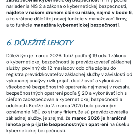
nariadenia NIS 2 a zákona o kybernetickej bezpečnosti,
nájdete v našom druhom článku nižšie, najmä v bode 6
,
a to vrátane dôležitej novej funkcie v manažovaní firmy,
a to funkcie
manažéra kybernetickej bezpečnosti
.
6. DÔLEŽITÉ LEHOTY
Dôležitým je marec 2026. Totiž podľa § 19 ods. 1 zákona
o kybernetickej bezpečnosti je prevádzkovateľ základnej
služby povinný do 12 mesiacov odo dňa zápisu do
registra prevádzkovateľov základnej služby v závislosti od
vykonanej analýzy rizík prijať, dodržiavať a vykonávať
všeobecné bezpečnostné opatrenia najmenej v rozsahu
bezpečnostných opatrení podľa § 20 a vykonávať ich s
cieľom zabezpečovania kybernetickej bezpečnosti a
odolnosti. Keďže do 2. marca 2025 bolo povinným
oznámenie NBÚ zo strany firiem, že sú prevádzkovatelia
základnej služby, je zrejmé, že
marec 2026 je hraničná
lehota pre prijatie bezpečnostných opatrení
na úseku
kybernetickej bezpečnosti.