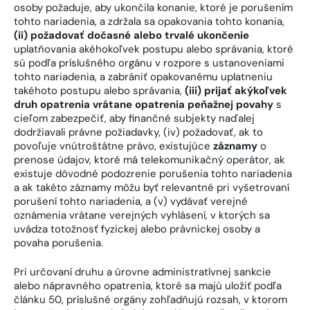
osoby požaduje, aby ukončila konanie, ktoré je porušením
tohto nariadenia, a zdržala sa opakovania tohto konania,
(ii) požadovať dočasné alebo trvalé ukončenie
uplatňovania akéhokoľvek postupu alebo správania, ktoré
sú podľa príslušného orgánu v rozpore s ustanoveniami
tohto nariadenia, a zabrániť opakovanému uplatneniu
takéhoto postupu alebo správania,
(iii) prijať akýkoľvek
druh opatrenia vrátane opatrenia peňažnej povahy
s
cieľom zabezpečiť, aby finančné subjekty naďalej
dodržiavali právne požiadavky, (iv) požadovať, ak to
povoľuje vnútroštátne právo, existujúce
záznamy
o
prenose údajov, ktoré má telekomunikačný operátor, ak
existuje dôvodné podozrenie porušenia tohto nariadenia
a ak takéto záznamy môžu byť relevantné pri vyšetrovaní
porušení tohto nariadenia, a (v) vydávať verejné
oznámenia vrátane verejných vyhlásení, v ktorých sa
uvádza totožnosť fyzickej alebo právnickej osoby a
povaha porušenia.
Pri určovaní druhu a úrovne administratívnej sankcie
alebo nápravného opatrenia, ktoré sa majú uložiť podľa
článku 50, príslušné orgány zohľadňujú rozsah, v ktorom