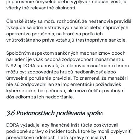
je porušenie úmyselné alebo vyplýva z nedbanlivosti, a
všetky iné relevantné okolnosti.
Členské štáty sa môžu rozhodnúť, že nestanovia pravidlá
týkajúce sa administratívnych sankcií alebo nápravných
opatrení za porušenia, na ktoré sa podľa ich
vnútroštátneho práva vzťahujú trestnoprávne sankcie.
Spoločným aspektom sankčných mechanizmov oboch
nariadení je však osobná zodpovednosť manažmentu.
NIS2 aj DORA stanovujú, že členovia manažmentu firiem
môžu byť zodpovední za hrubú nedbanlivosť alebo
úmyselné porušenie pravidiel. To znamená, že manažéri
nie sú zodpovední len za implementáciu požiadaviek
kybernetickej bezpečnosti, ale môžu čeliť aj osobným
dôsledkom za ich nedodržanie.
3.6 Povinnostiach podávania správ:
DORA vyžaduje, aby finančné inštitúcie poskytovali
podrobné správy o incidentoch, ktoré by mohli ovplyvniť
prevádzkovú odolnosť. Tieto správy musia byť