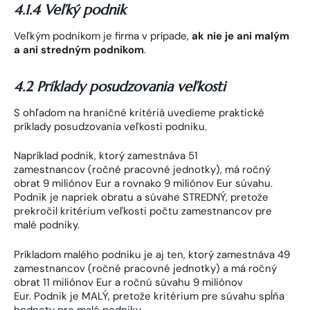
4.1.4 Veľký podnik
Veľkým podnikom je firma v prípade,
ak nie je ani malým
a ani stredným podnikom
.
4.2 Príklady posudzovania veľkosti
S ohľadom na hraničné kritériá uvedieme praktické
príklady posudzovania veľkosti podniku.
Napríklad podnik, ktorý zamestnáva 51
zamestnancov (ročné pracovné jednotky), má ročný
obrat 9 miliónov Eur a rovnako 9 miliónov Eur súvahu.
Podnik je napriek obratu a súvahe STREDNÝ, pretože
prekročil kritérium veľkosti počtu zamestnancov pre
malé podniky.
Príkladom malého podniku je aj ten, ktorý zamestnáva 49
zamestnancov (ročné pracovné jednotky) a má ročný
obrat 11 miliónov Eur a ročnú súvahu 9 miliónov
Eur. Podnik je MALÝ, pretože kritérium pre súvahu spĺňa
hodnoty pre malé podniky.