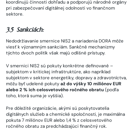
koordinujú činnosti dohľadu a podporujú národné orgány
pri zabezpečovaní digitálnej odolnosti vo finančnom
sektore.
3.5 Sankciách:
Nedodržiavanie smernice NIS2 a nariadenia DORA môže
viesť k významným sankciám. Sankčné mechanizmy
týchto dvoch politík však majú odlišné prístupy.
V smernici NIS2 sú pokuty konkrétne definované –
subjektom v kritickej infraštruktúre, ako napríklad
subjektom v sektore energetiky, dopravy a zdravotníctva,
môžu byť udelené pokuty
až do výšky 10 miliónov EUR
alebo 2 % ich celosvetového ročného obratu
(podľa
toho, ktorá suma je vyššia).
Pre dôležité organizácie, akými sú poskytovatelia
digitálnych služieb a chemické spoločnosti, je maximálna
pokuta 7 miliónov EUR alebo 1,4 % z celosvetového
ročného obratu za predchádzajúci finančný rok.