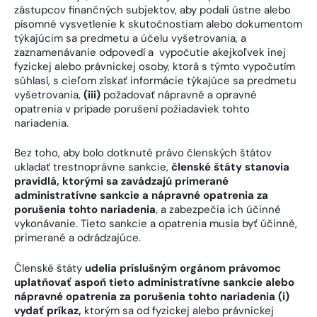
zástupcov finančných subjektov, aby podali ústne alebo
písomné vysvetlenie k skutočnostiam alebo dokumentom
týkajúcim sa predmetu a účelu vyšetrovania, a
zaznamenávanie odpovedí a vypočutie akejkoľvek inej
fyzickej alebo právnickej osoby, ktorá s týmto vypočutím
súhlasí, s cieľom získať informácie týkajúce sa predmetu
vyšetrovania,
(iii)
požadovať nápravné a opravné
opatrenia v prípade porušení požiadaviek tohto
nariadenia.
Bez toho, aby bolo dotknuté právo členských štátov
ukladať trestnoprávne sankcie,
členské štáty stanovia
pravidlá, ktorými sa zavádzajú primerané
administratívne sankcie a nápravné opatrenia za
porušenia tohto nariadenia
, a zabezpečia ich účinné
vykonávanie. Tieto sankcie a opatrenia musia byť účinné,
primerané a odrádzajúce.
Členské štáty
udelia príslušným orgánom právomoc
uplatňovať aspoň tieto administratívne sankcie alebo
nápravné opatrenia za porušenia tohto nariadenia (i)
vydať príkaz,
ktorým sa od fyzickej alebo právnickej