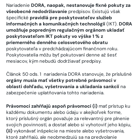
Nariadenie
DORA, naopak, nestanovuje fixné pokuty za
všeobecné nedodržiavanie
predpisov. Existujú však
špecifické
pravidlá pre poskytovateľov služieb
informačných a komunikačných technológií
(IKT).
DORA
umožňuje popredným regulačným orgánom ukladať
poskytovateľom IKT pokuty vo výške 1 % z
priemerného denného celosvetového obratu
poskytovateľa v predchádzajúcom finančnom roku.
Poskytovatelia môžu byť pokutovaní denne až šesť
mesiacov, kým nebudú dodržiavať predpisy.
Článok 50 ods. 1 nariadenia DORA stanovuje, že príslušné
orgány musia mať všetky potrebné právomoci v
oblasti dohľadu, vyšetrovania a ukladania sankcií
na
zabezpečenie uplatňovania tohto nariadenia.
Právomoci zahŕňajú aspoň právomoci (i)
mať prístup ku
každému dokumentu alebo údaju v akejkoľvek forme,
ktorý príslušný orgán považuje za relevantný pre plnenie
svojich povinností, a dostať alebo si vyhotoviť jeho kópiu,
(ii)
vykonávať inšpekcie na mieste alebo vyšetrovania,
ktoré zahŕňajú, ale neobmedzujú sa na predvolanie