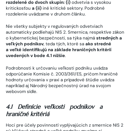
rozdelené do dvoch skupín: (i)
odvetvia s vysokou
kritickosťou
a (ii)
iné kritické sektory. Podrobné
rozdelenie uvádzame v druhom článku.
Nie všetky subjekty v regulovaných odvetviach
automaticky podliehajú NIS 2. Smernica, respektíve zákon
o kybernetickej bezpečnosti, sa týka najmä
stredných a
veľkých podnikov
, teda tých, ktoré sa
ako stredné
a veľké identifikujú na základe hraničných kritérií
uvedených v bode 4.1 nižšie
.
Podrobnosti k určovaniu veľkosti podniku uvádza
odporúčanie Komisie č. 2003/361/ES, pričom hraničné
hodnoty určovania v praxi a prípadové štúdie uvádza
napríklad aj Národný bezpečnostný úrad na svojom
webovom sídle.
4.1 Definície veľkosti podnikov a
hraničné kritériá
Hoci pre účely povinností vyplývajúcich z smernice NIS 2