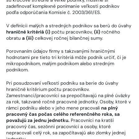
sú kľúčové stredné a veľké podniky, musíme si
zadefinovať komplexné ponímanie veľkosti podnikov
podľa odporúčania Komisie č. 2003/361/ES.
V definícii malých a stredných podnikov sa berú do úvahy
hraničné kritériá (i)
počtu pracovníkov,
(ii)
ročného
obratu
a (iii)
celkovej ročnej bilančnej sumy.
Porovnaním údajov firmy s takzvanými hraničnými
hodnotami pre tieto tri kritériá môže podnik určiť, či je
mikropodnikom, malým podnikom alebo stredným
podnikom.
Pri posudzovaní veľkosti podniku sa berie do úvahy
hraničné kritérium počtu pracovníkov.
Zamestnanci/pracovníci sa prepočítavajú na plné úväzky
za rok, takzvané ročné pracovné jednotky. Osoby, ktoré v
rámci podniku alebo v jeho mene pracovali
na plný
pracovný čas počas celého referenčného roka, sa
považujú za jednu jednotku.
Pracovníci na kratší
pracovný čas, sezónni pracovníci a osoby, ktoré
nepracovali celý rok, sa započítavajú ako zlomky jednej
jednotky.