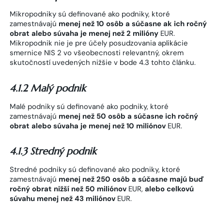
Mikropodniky sú definované ako podniky, ktoré
zamestnávajú
menej než 10 osôb a súčasne ak ich ročný
obrat alebo súvaha je menej než 2 milióny
EUR.
Mikropodnik nie je pre účely posudzovania aplikácie
smernice NIS 2 vo všeobecnosti relevantný, okrem
skutočností uvedených nižšie v bode 4.3 tohto článku.
4.1.2 Malý podnik
Malé podniky sú definované ako podniky, ktoré
zamestnávajú
menej než 50 osôb a súčasne ich ročný
obrat alebo súvaha je menej než 10 miliónov
EUR.
4.1.3 Stredný podnik
Stredné podniky sú definované ako podniky, ktoré
zamestnávajú
menej než 250 osôb a súčasne majú buď
ročný obrat nižší než 50 miliónov
EUR,
alebo celkovú
súvahu menej než 43 miliónov
EUR.