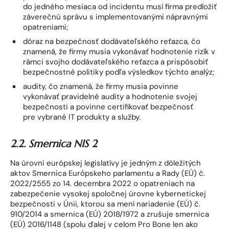
do jedného mesiaca od incidentu musí firma predložiť
záverečnú správu s implementovanými nápravnými
opatreniami;
dôraz na bezpečnosť dodávateľského reťazca, čo
znamená, že firmy musia vykonávať hodnotenie rizík v
rámci svojho dodávateľského reťazca a prispôsobiť
bezpečnostné politiky podľa výsledkov týchto analýz;
audity, čo znamená, že firmy musia povinne
vykonávať pravidelné audity a hodnotenie svojej
bezpečnosti a povinne certifikovať bezpečnosť
pre vybrané IT produkty a služby.
2.2. Smernica NIS 2
Na úrovni európskej legislatívy je jedným z dôležitých
aktov Smernica Európskeho parlamentu a Rady (EÚ) č.
2022/2555 zo 14. decembra 2022 o opatreniach na
zabezpečenie vysokej spoločnej úrovne kybernetickej
bezpečnosti v Únii, ktorou sa mení nariadenie (EÚ) č.
910/2014 a smernica (EÚ) 2018/1972 a zrušuje smernica
(EÚ) 2016/1148 (spolu ďalej v celom Pro Bone len ako