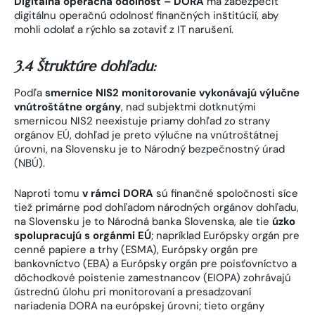
Digitálna operačná odolnosť – DORA
má zabezpečiť
digitálnu operačnú odolnosť finančných inštitúcií, aby
mohli odolať a rýchlo sa zotaviť z IT narušení.
3.4 Štruktúre dohľadu:
Podľa
smernice NIS2 monitorovanie vykonávajú výlučne
vnútroštátne orgány
, nad subjektmi dotknutými
smernicou NIS2 neexistuje priamy dohľad zo strany
orgánov EÚ, dohľad je preto výlučne na vnútroštátnej
úrovni, na Slovensku je to Národný bezpečnostný úrad
(NBÚ).
Naproti tomu
v rámci DORA
sú finančné spoločnosti síce
tiež primárne pod dohľadom národných orgánov dohľadu,
na Slovensku je to Národná banka Slovenska, ale tie
úzko
spolupracujú s orgánmi EÚ
; napríklad Európsky orgán pre
cenné papiere a trhy (ESMA), Európsky orgán pre
bankovníctvo (EBA) a Európsky orgán pre poisťovníctvo a
dôchodkové poistenie zamestnancov (EIOPA) zohrávajú
ústrednú úlohu pri monitorovaní a presadzovaní
nariadenia DORA na európskej úrovni; tieto orgány