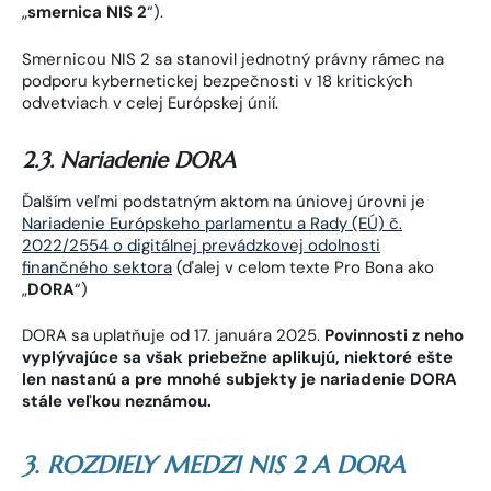
„
smernica NIS 2
“).
Smernicou NIS 2 sa stanovil jednotný právny rámec na
podporu kybernetickej bezpečnosti v 18 kritických
odvetviach v celej Európskej únií.
2.3. Nariadenie DORA
Ďalším veľmi podstatným aktom na úniovej úrovni je
Nariadenie Európskeho parlamentu a Rady (EÚ) č.
2022/2554 o digitálnej prevádzkovej odolnosti
finančného sektora
(ďalej v celom texte Pro Bona ako
„
DORA
“)
DORA sa uplatňuje od 17. januára 2025.
Povinnosti z neho
vyplývajúce sa však priebežne aplikujú, niektoré ešte
len nastanú a pre mnohé subjekty je nariadenie DORA
stále veľkou neznámou.
3. ROZDIELY MEDZI NIS 2 A DORA