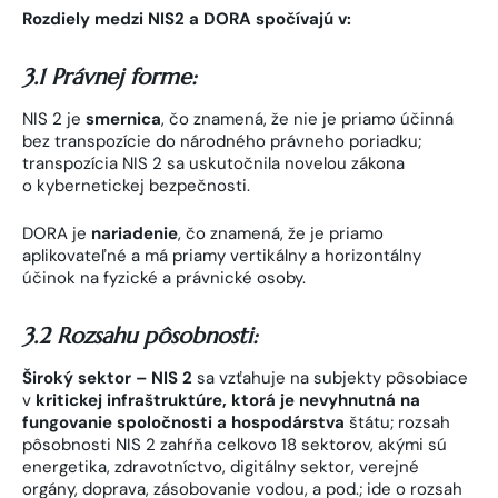
Rozdiely medzi NIS2 a DORA spočívajú v:
3.1 Právnej forme:
NIS 2 je
smernica
, čo znamená, že nie je priamo účinná
bez transpozície do národného právneho poriadku;
transpozícia NIS 2 sa uskutočnila novelou zákona
o kybernetickej bezpečnosti.
DORA je
nariadenie
, čo znamená, že je priamo
aplikovateľné a má priamy vertikálny a horizontálny
účinok na fyzické a právnické osoby.
3.2 Rozsahu pôsobnosti:
Široký sektor – NIS 2
sa vzťahuje na subjekty pôsobiace
v
kritickej infraštruktúre, ktorá je nevyhnutná na
fungovanie spoločnosti a hospodárstva
štátu; rozsah
pôsobnosti NIS 2 zahŕňa celkovo 18 sektorov, akými sú
energetika, zdravotníctvo, digitálny sektor, verejné
orgány, doprava, zásobovanie vodou, a pod.; ide o rozsah