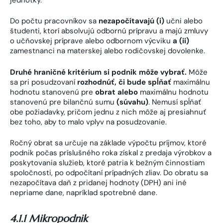
Do počtu pracovníkov sa
nezapočítavajú (i)
učni alebo
študenti, ktorí absolvujú odbornú prípravu a majú zmluvy
o učňovskej príprave alebo odbornom výcviku
a (ii)
zamestnanci na materskej alebo rodičovskej dovolenke.
Druhé hraničné kritérium si podnik môže vybrať.
Môže
sa pri posudzovaní
rozhodnúť, či bude spĺňať
maximálnu
hodnotu stanovenú pre
obrat alebo
maximálnu hodnotu
stanovenú pre bilančnú sumu
(súvahu)
. Nemusí spĺňať
obe požiadavky, pričom jednu z nich môže aj presiahnuť
bez toho, aby to malo vplyv na posudzovanie.
Ročný obrat sa určuje na základe výpočtu príjmov, ktoré
podnik počas príslušného roka získal z predaja výrobkov a
poskytovania služieb, ktoré patria k bežným činnostiam
spoločnosti, po odpočítaní prípadných zliav. Do obratu sa
nezapočítava daň z pridanej hodnoty (DPH) ani iné
nepriame dane, napríklad spotrebné dane.
4.1.1 Mikropodnik