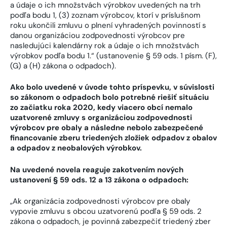
a údaje o ich množstvách výrobkov uvedených na trh
podľa bodu 1, (3) zoznam výrobcov, ktorí v príslušnom
roku ukončili zmluvu o plnení vyhradených povinností s
danou organizáciou zodpovednosti výrobcov pre
nasledujúci kalendárny rok a údaje o ich množstvách
výrobkov podľa bodu 1.“ (ustanovenie § 59 ods. 1 písm. (F),
(G) a (H) zákona o odpadoch).
Ako bolo uvedené v úvode tohto príspevku, v súvislosti
so zákonom o odpadoch bolo potrebné riešiť situáciu
zo začiatku roka 2020, kedy viacero obcí nemalo
uzatvorené zmluvy s organizáciou zodpovednosti
výrobcov pre obaly a následne nebolo zabezpečené
financovanie zberu triedených zložiek odpadov z obalov
a odpadov z neobalových výrobkov.
Na uvedené novela reaguje zakotvením nových
ustanovení § 59 ods. 12 a 13 zákona o odpadoch:
„Ak organizácia zodpovednosti výrobcov pre obaly
vypovie zmluvu s obcou uzatvorenú podľa § 59 ods. 2
zákona o odpadoch, je povinná zabezpečiť triedený zber