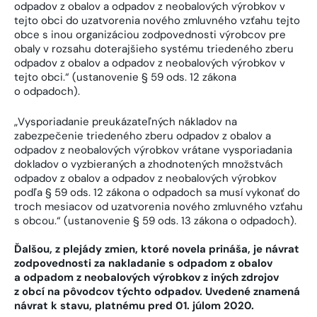
odpadov z obalov a odpadov z neobalových výrobkov v
tejto obci do uzatvorenia nového zmluvného vzťahu tejto
obce s inou organizáciou zodpovednosti výrobcov pre
obaly v rozsahu doterajšieho systému triedeného zberu
odpadov z obalov a odpadov z neobalových výrobkov v
tejto obci.“ (ustanovenie § 59 ods. 12 zákona
o odpadoch).
„Vysporiadanie preukázateľných nákladov na
zabezpečenie triedeného zberu odpadov z obalov a
odpadov z neobalových výrobkov vrátane vysporiadania
dokladov o vyzbieraných a zhodnotených množstvách
odpadov z obalov a odpadov z neobalových výrobkov
podľa § 59 ods. 12 zákona o odpadoch sa musí vykonať do
troch mesiacov od uzatvorenia nového zmluvného vzťahu
s obcou.“ (ustanovenie § 59 ods. 13 zákona o odpadoch).
Ďalšou, z plejády zmien, ktoré novela prináša, je návrat
zodpovednosti za nakladanie s odpadom z obalov
a odpadom z neobalových výrobkov z iných zdrojov
z obcí na pôvodcov týchto odpadov. Uvedené znamená
návrat k stavu, platnému pred 01. júlom 2020.