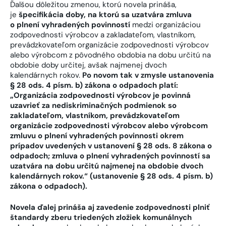
Ďalšou dôležitou zmenou, ktorú novela prináša,
je
špecifikácia doby, na ktorú sa uzatvára zmluva
o plnení vyhradených povinností
medzi organizáciou
zodpovednosti výrobcov a zakladateľom, vlastníkom,
prevádzkovateľom organizácie zodpovednosti výrobcov
alebo výrobcom z pôvodného obdobia na dobu určitú na
obdobie doby určitej, avšak najmenej dvoch
kalendárnych rokov.
Po novom tak v zmysle ustanovenia
§ 28 ods. 4 písm. b) zákona o odpadoch platí:
„Organizácia zodpovednosti výrobcov je povinná
uzavrieť za nediskriminačných podmienok so
zakladateľom, vlastníkom, prevádzkovateľom
organizácie zodpovednosti výrobcov alebo výrobcom
zmluvu o plnení vyhradených povinnosti okrem
prípadov uvedených v ustanovení § 28 ods. 8 zákona o
odpadoch; zmluva o plnení vyhradených povinností sa
uzatvára na dobu určitú najmenej na obdobie dvoch
kalendárnych rokov.“ (ustanovenie § 28 ods. 4 písm. b)
zákona o odpadoch).
Novela ďalej prináša aj zavedenie zodpovednosti plniť
štandardy zberu triedených zložiek komunálnych