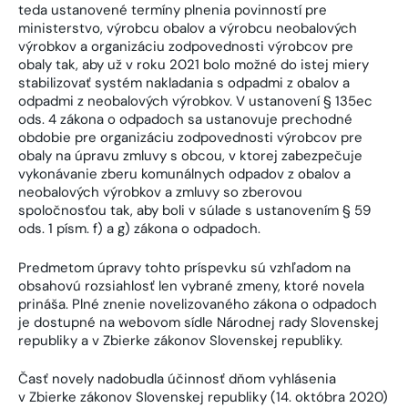
teda ustanovené termíny plnenia povinností pre
ministerstvo, výrobcu obalov a výrobcu neobalových
výrobkov a organizáciu zodpovednosti výrobcov pre
obaly tak, aby už v roku 2021 bolo možné do istej miery
stabilizovať systém nakladania s odpadmi z obalov a
odpadmi z neobalových výrobkov. V ustanovení § 135ec
ods. 4 zákona o odpadoch sa ustanovuje prechodné
obdobie pre organizáciu zodpovednosti výrobcov pre
obaly na úpravu zmluvy s obcou, v ktorej zabezpečuje
vykonávanie zberu komunálnych odpadov z obalov a
neobalových výrobkov a zmluvy so zberovou
spoločnosťou tak, aby boli v súlade s ustanovením § 59
ods. 1 písm. f) a g) zákona o odpadoch.
Predmetom úpravy tohto príspevku sú vzhľadom na
obsahovú rozsiahlosť len vybrané zmeny, ktoré novela
prináša. Plné znenie novelizovaného zákona o odpadoch
je dostupné na webovom sídle Národnej rady Slovenskej
republiky a v Zbierke zákonov Slovenskej republiky.
Časť novely nadobudla účinnosť dňom vyhlásenia
v Zbierke zákonov Slovenskej republiky (14. októbra 2020)