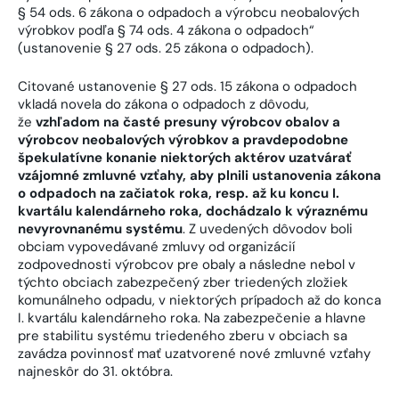
§ 54 ods. 6 zákona o odpadoch a výrobcu neobalových
výrobkov podľa § 74 ods. 4 zákona o odpadoch“
(ustanovenie § 27 ods. 25 zákona o odpadoch).
Citované ustanovenie § 27 ods. 15 zákona o odpadoch
vkladá novela do zákona o odpadoch z dôvodu,
že
vzhľadom na časté presuny výrobcov obalov a
výrobcov neobalových výrobkov a pravdepodobne
špekulatívne konanie niektorých aktérov uzatvárať
vzájomné zmluvné vzťahy, aby plnili ustanovenia zákona
o odpadoch na začiatok roka, resp. až ku koncu I.
kvartálu kalendárneho roka, dochádzalo k výraznému
nevyrovnanému systému
. Z uvedených dôvodov boli
obciam vypovedávané zmluvy od organizácií
zodpovednosti výrobcov pre obaly a následne nebol v
týchto obciach zabezpečený zber triedených zložiek
komunálneho odpadu, v niektorých prípadoch až do konca
I. kvartálu kalendárneho roka. Na zabezpečenie a hlavne
pre stabilitu systému triedeného zberu v obciach sa
zavádza povinnosť mať uzatvorené nové zmluvné vzťahy
najneskôr do 31. októbra.