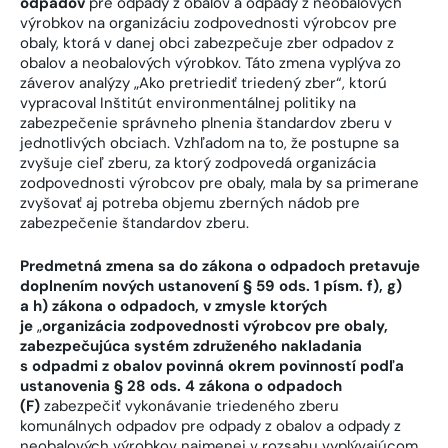
odpadov
pre odpady z obalov a odpady z neobalových
výrobkov na organizáciu zodpovednosti výrobcov pre
obaly, ktorá v danej obci zabezpečuje zber odpadov z
obalov a neobalových výrobkov. Táto zmena vyplýva zo
záverov analýzy „Ako pretriediť triedený zber“, ktorú
vypracoval Inštitút environmentálnej politiky na
zabezpečenie správneho plnenia štandardov zberu v
jednotlivých obciach. Vzhľadom na to, že postupne sa
zvyšuje cieľ zberu, za ktorý zodpovedá organizácia
zodpovednosti výrobcov pre obaly, mala by sa primerane
zvyšovať aj potreba objemu zberných nádob pre
zabezpečenie štandardov zberu.
Predmetná zmena sa do zákona o odpadoch pretavuje
doplnením nových ustanovení § 59 ods. 1 písm. f), g)
a h) zákona o odpadoch, v zmysle ktorých
je
„
organizácia zodpovednosti výrobcov pre obaly,
zabezpečujúca systém združeného nakladania
s odpadmi z obalov povinná okrem povinností podľa
ustanovenia § 28 ods. 4 zákona o odpadoch
(F)
zabezpečiť vykonávanie triedeného zberu
komunálnych odpadov pre odpady z obalov a odpady z
neobalových výrobkov najmenej v rozsahu vyplývajúcom