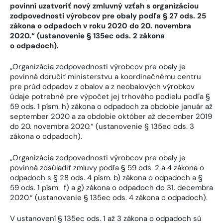
povinní uzatvoriť nový zmluvný vzťah s organizáciou
zodpovednosti výrobcov pre obaly podľa § 27 ods. 25
zákona o odpadoch v roku 2020 do 20. novembra
2020.“ (ustanovenie § 135ec ods. 2 zákona
o odpadoch).
„Organizácia zodpovednosti výrobcov pre obaly je
povinná doručiť ministerstvu a koordinačnému centru
pre prúd odpadov z obalov a z neobalových výrobkov
údaje potrebné pre výpočet jej trhového podielu podľa §
59 ods. 1 písm. h) zákona o odpadoch za obdobie január až
september 2020 a za obdobie október až december 2019
do 20. novembra 2020.“ (ustanovenie § 135ec ods. 3
zákona o odpadoch).
„Organizácia zodpovednosti výrobcov pre obaly je
povinná zosúladiť zmluvy podľa § 59 ods. 2 a 4 zákona o
odpadoch s § 28 ods. 4 písm. b) zákona o odpadoch a §
59 ods. 1 písm. f) a g) zákona o odpadoch do 31. decembra
2020.“ (ustanovenie § 135ec ods. 4 zákona o odpadoch).
V ustanovení § 135ec ods. 1 až 3 zákona o odpadoch sú