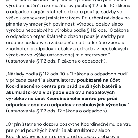
výrobcu batérií a akumulátorov podľa § 112 ods. 10 zákona
o odpadoch orgán štátneho dozoru použije sadzby vo
výške ustanovenej ministerstvom. Pri určení nákladov na
plnenie vyhradených povinností výrobcu obalov alebo
výrobcu neobalového výrobku podľa § 112 ods. 10 zákona
o odpadoch orgán štátneho dozoru použije sadzby pre
určenie nákladov na zabezpečenie triedeného zberu a
zhodnotenia odpadov z obalov a odpadov z neobalových
výrobkov vo výške ustanovenej ministerstvom.“
(ustanovenie § 112 ods. 11 zákona o odpadoch).
„Náklady podľa § 112 ods. 10 a 11 zákona o odpadoch budú
v prípade batérií a akumulátorov
poukázané na účet
Koordinačného centra pre prúd použitých batérií a
akumulátorov a v prípade obalov a neobalových
výrobkov na účet Koordinačného centra pre prúd
odpadov z obalov a odpadov z neobalových výrobkov
.“
(ustanovenie § 112 ods. 12 zákona o odpadoch).
„Orgán štátneho dozoru poskytne Koordinačnému centru
pre prúd použitých batérií a akumulátorov alebo
Koordinačnému centru pre prúd odpadov z obalov a