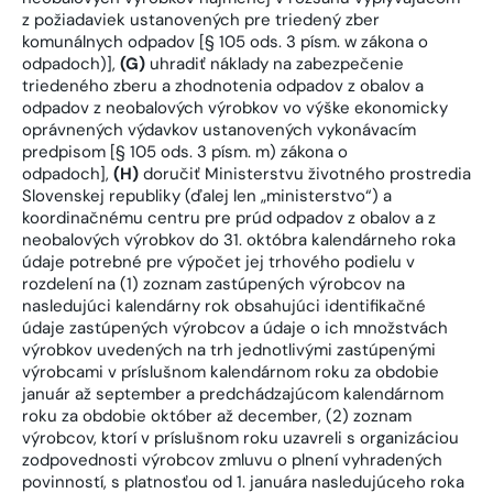
z požiadaviek ustanovených pre triedený zber
komunálnych odpadov [§ 105 ods. 3 písm. w zákona o
odpadoch)],
(G)
uhradiť náklady na zabezpečenie
triedeného zberu a zhodnotenia odpadov z obalov a
odpadov z neobalových výrobkov vo výške ekonomicky
oprávnených výdavkov ustanovených vykonávacím
predpisom [§ 105 ods. 3 písm. m) zákona o
odpadoch],
(H)
doručiť Ministerstvu životného prostredia
Slovenskej republiky (ďalej len „ministerstvo“) a
koordinačnému centru pre prúd odpadov z obalov a z
neobalových výrobkov do 31. októbra kalendárneho roka
údaje potrebné pre výpočet jej trhového podielu v
rozdelení na (1) zoznam zastúpených výrobcov na
nasledujúci kalendárny rok obsahujúci identifikačné
údaje zastúpených výrobcov a údaje o ich množstvách
výrobkov uvedených na trh jednotlivými zastúpenými
výrobcami v príslušnom kalendárnom roku za obdobie
január až september a predchádzajúcom kalendárnom
roku za obdobie október až december, (2) zoznam
výrobcov, ktorí v príslušnom roku uzavreli s organizáciou
zodpovednosti výrobcov zmluvu o plnení vyhradených
povinností, s platnosťou od 1. januára nasledujúceho roka