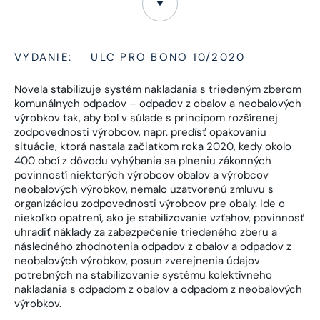
VYDANIE:
ULC PRO BONO 10/2020
Novela stabilizuje systém nakladania s triedeným zberom
komunálnych odpadov – odpadov z obalov a neobalových
výrobkov tak, aby bol v súlade s princípom rozšírenej
zodpovednosti výrobcov, napr. predísť opakovaniu
situácie, ktorá nastala začiatkom roka 2020, kedy okolo
400 obcí z dôvodu vyhýbania sa plneniu zákonných
povinností niektorých výrobcov obalov a výrobcov
neobalových výrobkov, nemalo uzatvorenú zmluvu s
organizáciou zodpovednosti výrobcov pre obaly. Ide o
niekoľko opatrení, ako je stabilizovanie vzťahov, povinnosť
uhradiť náklady za zabezpečenie triedeného zberu a
následného zhodnotenia odpadov z obalov a odpadov z
neobalových výrobkov, posun zverejnenia údajov
potrebných na stabilizovanie systému kolektívneho
nakladania s odpadom z obalov a odpadom z neobalových
výrobkov.