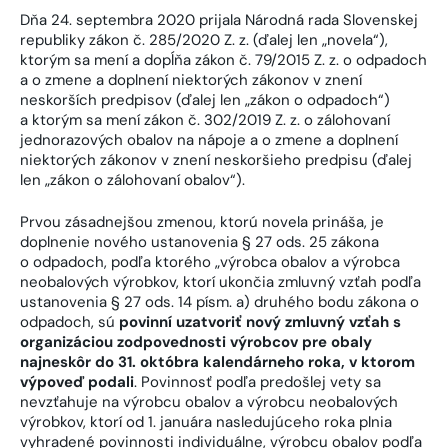
Dňa 24. septembra 2020 prijala Národná rada Slovenskej
republiky zákon č. 285/2020 Z. z. (ďalej len „novela“),
ktorým sa mení a dopĺňa zákon č. 79/2015 Z. z. o odpadoch
a o zmene a doplnení niektorých zákonov v znení
neskorších predpisov (ďalej len „zákon o odpadoch“)
a ktorým sa mení zákon č. 302/2019 Z. z. o zálohovaní
jednorazových obalov na nápoje a o zmene a doplnení
niektorých zákonov v znení neskoršieho predpisu (ďalej
len „zákon o zálohovaní obalov“).
Prvou zásadnejšou zmenou, ktorú novela prináša, je
doplnenie nového ustanovenia § 27 ods. 25 zákona
o odpadoch, podľa ktorého „výrobca obalov a výrobca
neobalových výrobkov, ktorí ukončia zmluvný vzťah podľa
ustanovenia § 27 ods. 14 písm. a) druhého bodu zákona o
odpadoch, sú
povinní uzatvoriť nový zmluvný vzťah s
organizáciou zodpovednosti výrobcov pre obaly
najneskôr do 31. októbra kalendárneho roka, v ktorom
výpoveď podali
. Povinnosť podľa predošlej vety sa
nevzťahuje na výrobcu obalov a výrobcu neobalových
výrobkov, ktorí od 1. januára nasledujúceho roka plnia
vyhradené povinnosti individuálne, výrobcu obalov podľa