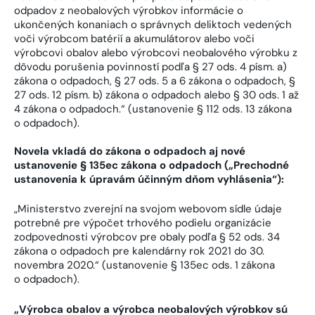
odpadov z neobalových výrobkov informácie o
ukončených konaniach o správnych deliktoch vedených
voči výrobcom batérií a akumulátorov alebo voči
výrobcovi obalov alebo výrobcovi neobalového výrobku z
dôvodu porušenia povinností podľa § 27 ods. 4 písm. a)
zákona o odpadoch, § 27 ods. 5 a 6 zákona o odpadoch, §
27 ods. 12 písm. b) zákona o odpadoch alebo § 30 ods. 1 až
4 zákona o odpadoch.“ (ustanovenie § 112 ods. 13 zákona
o odpadoch).
Novela vkladá do zákona o odpadoch aj nové
ustanovenie § 135ec zákona o odpadoch („Prechodné
ustanovenia k úpravám účinným dňom vyhlásenia“):
„Ministerstvo zverejní na svojom webovom sídle údaje
potrebné pre výpočet trhového podielu organizácie
zodpovednosti výrobcov pre obaly podľa § 52 ods. 34
zákona o odpadoch pre kalendárny rok 2021 do 30.
novembra 2020.“ (ustanovenie § 135ec ods. 1 zákona
o odpadoch).
„Výrobca obalov a výrobca neobalových výrobkov sú