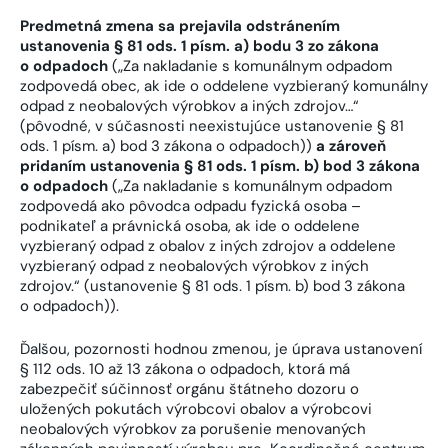
Predmetná zmena sa prejavila odstránením
ustanovenia § 81 ods. 1 písm. a) bodu 3 zo zákona
o odpadoch
(„Za nakladanie s komunálnym odpadom
zodpovedá obec, ak ide o oddelene vyzbieraný komunálny
odpad z neobalových výrobkov a iných zdrojov…“
(pôvodné, v súčasnosti neexistujúce ustanovenie § 81
ods. 1 písm. a) bod 3 zákona o odpadoch))
a zároveň
pridaním ustanovenia § 81 ods. 1 písm. b) bod 3 zákona
o odpadoch
(„Za nakladanie s komunálnym odpadom
zodpovedá ako pôvodca odpadu fyzická osoba –
podnikateľ a právnická osoba, ak ide o oddelene
vyzbieraný odpad z obalov z iných zdrojov a oddelene
vyzbieraný odpad z neobalových výrobkov z iných
zdrojov.“ (ustanovenie § 81 ods. 1 písm. b) bod 3 zákona
o odpadoch)).
Ďalšou, pozornosti hodnou zmenou, je úprava ustanovení
§ 112 ods. 10 až 13 zákona o odpadoch, ktorá má
zabezpečiť súčinnosť orgánu štátneho dozoru o
uložených pokutách výrobcovi obalov a výrobcovi
neobalových výrobkov za porušenie menovaných