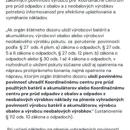
zákonných povinností výrobcu pre Koordinačné centrum
pre prúd odpadov z obalov a z neobalových výrobkov
potrebnú informovanosť pre efektívne uplatňovanie a
vymáhanie nákladov.
„Ak orgán štátneho dozoru uloží výrobcovi batérií a
akumulátorov, výrobcovi obalov alebo výrobcovi
neobalového výrobku pokutu za porušenie povinnosti
podľa § 27 ods. 4 písm. a) zákona o odpadoch, § 27 ods.
5 a 6 zákona o odpadoch, § 27 ods. 12 písm. b) zákona o
odpadoch alebo § 30 ods. 1 až 4 zákona o odpadoch, v
rozhodnutí o uložení pokuty súčasne uloží aj opatrenia na
nápravu protiprávneho konania, najmä opatrenie na
nápravu, ktorým orgán štátneho dozoru
uloží povinnému
povinnosť uhradiť Koordinačnému centru pre prúd
použitých batérií a akumulátorov alebo Koordinačnému
centru pre prúd odpadov z obalov a odpadov z
neobalových výrobkov náklady na plnenie vyhradených
povinností výrobcu batérií a akumulátorov, výrobcu
obalov a výrobcu neobalových výrobkov
.“ (ustanovenie
§ 112 ods. 10 zákona o odpadoch).
„Pri určení nákladov na plnenie vyhradených povinností