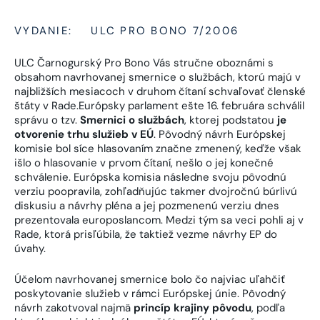
VYDANIE:
ULC PRO BONO 7/2006
ULC Čarnogurský Pro Bono Vás stručne oboznámi s
obsahom navrhovanej smernice o službách, ktorú majú v
najbližších mesiacoch v druhom čítaní schvaľovať členské
štáty v Rade.Európsky parlament ešte 16. februára schválil
správu o tzv.
Smernici o službách
, ktorej podstatou
je
otvorenie trhu služieb v EÚ
. Pôvodný návrh Európskej
komisie bol síce hlasovaním značne zmenený, keďže však
išlo o hlasovanie v prvom čítaní, nešlo o jej konečné
schválenie. Európska komisia následne svoju pôvodnú
verziu poopravila, zohľadňujúc takmer dvojročnú búrlivú
diskusiu a návrhy pléna a jej pozmenenú verziu dnes
prezentovala europoslancom. Medzi tým sa veci pohli aj v
Rade, ktorá prisľúbila, že taktiež vezme návrhy EP do
úvahy.
Účelom navrhovanej smernice bolo čo najviac uľahčiť
poskytovanie služieb v rámci Európskej únie. Pôvodný
návrh zakotvoval najmä
princíp krajiny pôvodu
, podľa