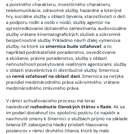
a poistného charakteru, investičného charakteru,
telekomunikácie, zdravotné služby, hazardné a loterijné
hry, sociálne služby v oblasti bývania, starostlivosti o deti
a podporu rodín a osôb v núdzi, služby agentúr na
sprostredkovanie dočasného zamestnania, audiovizuálne
služby vrátane kinematografických služieb a súkromné
bezpečnostné služby. Príkladmo návrh ďalej vymenúva
služby, na ktoré sa
smernica bude vzťahovať
, a to
napríklad podnikateľské poradenstvo, osvedčovanie
a skúšanie, právne poradenstvo, služby v oblasti
nehnuteľností poskytované realitnými agentúrami, služby
v oblasti stavebníctva či distribučné služby. Smernica
sa
nemá vzťahovať na oblasť daní
. Smernica sa netýka
pravidiel medzinárodného práva súkromného, vrátane
medzinárodného zmluvného práva.
V rámci schvaľovacieho procesu má teraz
nasledovať
rozhodnutie členských štátov v Rade
. Ak sa
im podarí dosiahnuť tzv. spoločnú pozíciu čo najskôr a
navrhnuté zmeny k Smernici o službách prijmú na základe
želania EP, zabezpečia hladký priebeh hlasovania
poslancov v rámci druhého čítania, ktoré by malo