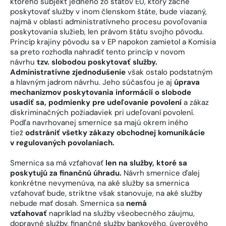
ktorého subjekt jedného zo štátov EÚ, ktorý začne
poskytovať služby v inom členskom štáte, bude viazaný,
najmä v oblasti administratívneho procesu povoľovania
poskytovania služieb, len právom štátu svojho pôvodu.
Princíp krajiny pôvodu sa v EP napokon zamietol a Komisia
sa preto rozhodla nahradiť tento princíp v novom
návrhu
tzv. slobodou poskytovať služby.
Administratívne zjednodušenie
však ostalo podstatným
a hlavným jadrom návrhu. Jeho súčasťou je aj
úprava
mechanizmov poskytovania informácií o slobode
usadiť sa, podmienky pre udeľovanie povolení
a zákaz
diskriminačných požiadaviek pri udeľovaní povolení.
Podľa navrhovanej smernice sa majú okrem iného
tiež
odstrániť všetky zákazy obchodnej komunikácie
v regulovaných povolaniach.
Smernica sa má vzťahovať
len na služby, ktoré sa
poskytujú za finančnú úhradu.
Návrh smernice ďalej
konkrétne nevymenúva, na aké služby sa smernica
vzťahovať bude, striktne však stanovuje, na aké služby
nebude mať dosah. Smernica sa
nemá
vzťahovať
napríklad na služby všeobecného záujmu,
dopravné služby, finančné služby bankového, úverového