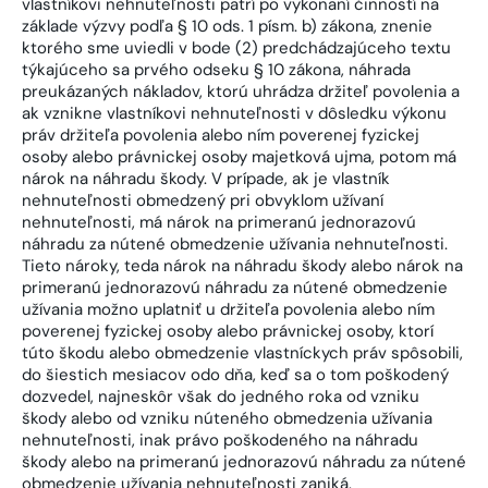
vlastníkovi nehnuteľnosti patrí po vykonaní činností na
základe výzvy podľa § 10 ods. 1 písm. b) zákona, znenie
ktorého sme uviedli v bode (2) predchádzajúceho textu
týkajúceho sa prvého odseku § 10 zákona, náhrada
preukázaných nákladov, ktorú uhrádza držiteľ povolenia a
ak vznikne vlastníkovi nehnuteľnosti v dôsledku výkonu
práv držiteľa povolenia alebo ním poverenej fyzickej
osoby alebo právnickej osoby majetková ujma, potom má
nárok na náhradu škody. V prípade, ak je vlastník
nehnuteľnosti obmedzený pri obvyklom užívaní
nehnuteľnosti, má nárok na primeranú jednorazovú
náhradu za nútené obmedzenie užívania nehnuteľnosti.
Tieto nároky, teda nárok na náhradu škody alebo nárok na
primeranú jednorazovú náhradu za nútené obmedzenie
užívania možno uplatniť u držiteľa povolenia alebo ním
poverenej fyzickej osoby alebo právnickej osoby, ktorí
túto škodu alebo obmedzenie vlastníckych práv spôsobili,
do šiestich mesiacov odo dňa, keď sa o tom poškodený
dozvedel, najneskôr však do jedného roka od vzniku
škody alebo od vzniku núteného obmedzenia užívania
nehnuteľnosti, inak právo poškodeného na náhradu
škody alebo na primeranú jednorazovú náhradu za nútené
obmedzenie užívania nehnuteľnosti zaniká.