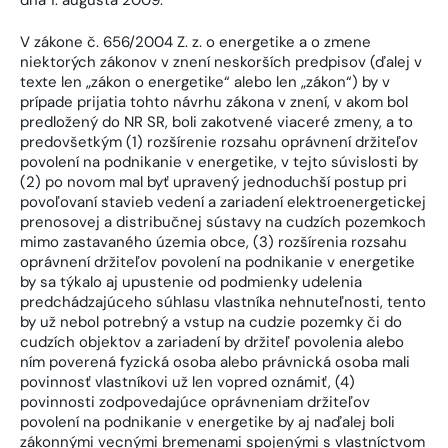
V zákone č. 656/2004 Z. z. o energetike a o zmene
niektorých zákonov v znení neskorších predpisov (ďalej v
texte len „zákon o energetike“ alebo len „zákon“) by v
prípade prijatia tohto návrhu zákona v znení, v akom bol
predložený do NR SR, boli zakotvené viaceré zmeny, a to
predovšetkým (1) rozšírenie rozsahu oprávnení držiteľov
povolení na podnikanie v energetike, v tejto súvislosti by
(2) po novom mal byť upravený jednoduchší postup pri
povoľovaní stavieb vedení a zariadení elektroenergetickej
prenosovej a distribučnej sústavy na cudzích pozemkoch
mimo zastavaného územia obce, (3) rozšírenia rozsahu
oprávnení držiteľov povolení na podnikanie v energetike
by sa týkalo aj upustenie od podmienky udelenia
predchádzajúceho súhlasu vlastníka nehnuteľnosti, tento
by už nebol potrebný a vstup na cudzie pozemky či do
cudzích objektov a zariadení by držiteľ povolenia alebo
ním poverená fyzická osoba alebo právnická osoba mali
povinnosť vlastníkovi už len vopred oznámiť, (4)
povinnosti zodpovedajúce oprávneniam držiteľov
povolení na podnikanie v energetike by aj naďalej boli
zákonnými vecnými bremenami spojenými s vlastníctvom