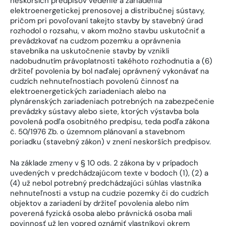
neskorších predpisov vedenie a zariadenia
elektroenergetickej prenosovej a distribučnej sústavy,
pričom pri povoľovaní takejto stavby by stavebný úrad
rozhodol o rozsahu, v akom možno stavbu uskutočniť a
prevádzkovať na cudzom pozemku a oprávnenia
stavebníka na uskutočnenie stavby by vznikli
nadobudnutím právoplatnosti takéhoto rozhodnutia a (6)
držiteľ povolenia by bol naďalej oprávnený vykonávať na
cudzích nehnuteľnostiach povolenú činnosť na
elektroenergetických zariadeniach alebo na
plynárenských zariadeniach potrebných na zabezpečenie
prevádzky sústavy alebo siete, ktorých výstavba bola
povolená podľa osobitného predpisu, teda podľa zákona
č. 50/1976 Zb. o územnom plánovaní a stavebnom
poriadku (stavebný zákon) v znení neskorších predpisov.
Na základe zmeny v § 10 ods. 2 zákona by v prípadoch
uvedených v predchádzajúcom texte v bodoch (1), (2) a
(4) už nebol potrebný predchádzajúci súhlas vlastníka
nehnuteľnosti a vstup na cudzie pozemky či do cudzích
objektov a zariadení by držiteľ povolenia alebo ním
poverená fyzická osoba alebo právnická osoba mali
povinnosť už len vopred oznámiť vlastníkovi okrem