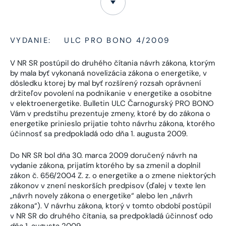
VYDANIE:
ULC PRO BONO 4/2009
V NR SR postúpil do druhého čítania návrh zákona, ktorým
by mala byť vykonaná novelizácia zákona o energetike, v
dôsledku ktorej by mal byť rozšírený rozsah oprávnení
držiteľov povolení na podnikanie v energetike a osobitne
v elektroenergetike. Bulletin ULC Čarnogurský PRO BONO
Vám v predstihu prezentuje zmeny, ktoré by do zákona o
energetike prinieslo prijatie tohto návrhu zákona, ktorého
účinnosť sa predpokladá odo dňa 1. augusta 2009.
Do NR SR bol dňa 30. marca 2009 doručený návrh na
vydanie zákona, prijatím ktorého by sa zmenil a doplnil
zákon č. 656/2004 Z. z. o energetike a o zmene niektorých
zákonov v znení neskorších predpisov (ďalej v texte len
„návrh novely zákona o energetike“ alebo len „návrh
zákona“). V návrhu zákona, ktorý v tomto období postúpil
v NR SR do druhého čítania, sa predpokladá účinnosť odo
dňa 1. augusta 2009.