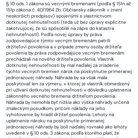
§ 10 ods. 1 zákona sú vecnými bremenami (podľa § 151n až
151p zákona č. 40/1964 Zb. Občiansky zákonník v znení
neskorších predpisov) spojenými s vlastníctvom
dotknutej nehnuteľnosti (teda už bez úpravy explicitne
zakotvujúcej, že sú spôsobilé na zápis do katastra
nehnuteľností). Podľa novej úpravy by práva
zodpovedajúce týmto vecným bremenám patrili
držiteľovi povolenia a v prípade zmeny osoby držiteľa
povolenia by práva zodpovedajúce vecným bremenám
prechádzali na nového držiteľa povolenia. Vlastník
dotknutej nehnuteľnosti by mal naďalej za zriadenie
týchto vecných bremien nárok na poskytnutie primeranej
jednorazovej náhrady. Náhrada by sa však mala
poskytovať len za výmeru, v ktorej je vlastník obmedzený
pri užívaní dotknutej nehnuteľnosti v dôsledku uplatnenia
zákonného vecného bremena držiteľom povolenia.
Náhrada by nemohla byť nižšia ako výška náhrady určená
znaleckým posudkom, pričom náklady na jeho
vyhotovenie by hradil držiteľ povolenia. Lehoty na
uplatnenie nároku na poskytnutie primeranej
jednorazovej náhrady by boli naďalej rovnaké ako lehoty
uvedené v § 10 ods. 3 zákona, podľa ktorého platí, že