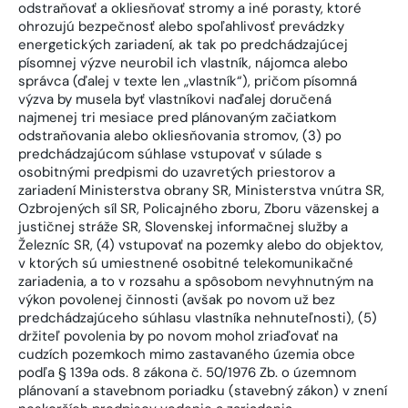
odstraňovať a okliesňovať stromy a iné porasty, ktoré
ohrozujú bezpečnosť alebo spoľahlivosť prevádzky
energetických zariadení, ak tak po predchádzajúcej
písomnej výzve neurobil ich vlastník, nájomca alebo
správca (ďalej v texte len „vlastník“), pričom písomná
výzva by musela byť vlastníkovi naďalej doručená
najmenej tri mesiace pred plánovaným začiatkom
odstraňovania alebo okliesňovania stromov, (3) po
predchádzajúcom súhlase vstupovať v súlade s
osobitnými predpismi do uzavretých priestorov a
zariadení Ministerstva obrany SR, Ministerstva vnútra SR,
Ozbrojených síl SR, Policajného zboru, Zboru väzenskej a
justičnej stráže SR, Slovenskej informačnej služby a
Železníc SR, (4) vstupovať na pozemky alebo do objektov,
v ktorých sú umiestnené osobitné telekomunikačné
zariadenia, a to v rozsahu a spôsobom nevyhnutným na
výkon povolenej činnosti (avšak po novom už bez
predchádzajúceho súhlasu vlastníka nehnuteľnosti), (5)
držiteľ povolenia by po novom mohol zriaďovať na
cudzích pozemkoch mimo zastavaného územia obce
podľa § 139a ods. 8 zákona č. 50/1976 Zb. o územnom
plánovaní a stavebnom poriadku (stavebný zákon) v znení