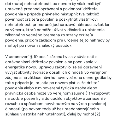
dotknutej nehnuteľnosti, po novom by však mali byť
upravené prechod oprávnení a povinností držiteľa
povolenia v prípade právneho nástupníctva, taktiež
povinnosť držiteľa povolenia poskytnúť vlastníkovi
nehnuteľnosti primeranú jednorazovú náhradu, avšak len
za výmeru, ktorú nemôže užívať v dôsledku uplatnenia
zákonného vecného bremena zo strany držiteľa
povolenia, pričom základom pre určenie tejto náhrady by
mal byť po novom znalecký posudok.
V ustanovení § 10 ods. 1 zákona by sa v súvislosti s
oprávneniami držiteľov povolenia na podnikanie v
energetike novou úpravou zakotvilo, že sú oprávnení
vyvíjať aktivity tvoriace obsah ich činnosti vo verejnom
záujme a na základe návrhu novely zákona o energetike by
tak v prípade jej prijatia po novom platilo, že držiteľ
povolenia alebo ním poverená fyzická osoba alebo
právnická osoba môže vo verejnom záujme (1) vstupovať
na cudzie pozemky a do cudzích objektov a zariadení v
rozsahu a spôsobom nevyhnutným na výkon povolenej
činnosti (po novom teda už bez predchádzajúceho
súhlasu vlastníka nehnuteľnosti), ďalej by mohol (2)