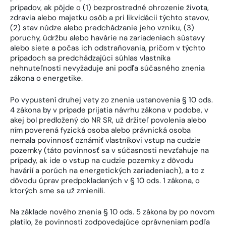
prípadov, ak pôjde o (1) bezprostredné ohrozenie života,
zdravia alebo majetku osôb a pri likvidácii týchto stavov,
(2) stav núdze alebo predchádzanie jeho vzniku, (3)
poruchy, údržbu alebo havárie na zariadeniach sústavy
alebo siete a počas ich odstraňovania, pričom v týchto
prípadoch sa predchádzajúci súhlas vlastníka
nehnuteľnosti nevyžaduje ani podľa súčasného znenia
zákona o energetike.
Po vypustení druhej vety zo znenia ustanovenia § 10 ods.
4 zákona by v prípade prijatia návrhu zákona v podobe, v
akej bol predložený do NR SR, už držiteľ povolenia alebo
ním poverená fyzická osoba alebo právnická osoba
nemala povinnosť oznámiť vlastníkovi vstup na cudzie
pozemky (táto povinnosť sa v súčasnosti nevzťahuje na
prípady, ak ide o vstup na cudzie pozemky z dôvodu
havárií a porúch na energetických zariadeniach), a to z
dôvodu úprav predpokladaných v § 10 ods. 1 zákona, o
ktorých sme sa už zmienili.
Na základe nového znenia § 10 ods. 5 zákona by po novom
platilo, že povinnosti zodpovedajúce oprávneniam podľa