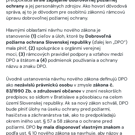
ochrany
a jej personálnych zdrojov. Ako hovorí dôvodová
správa, aj to je dôvodom pre osobitnú zákonnú rámcovú
úpravu dobrovoľnej požiarnej ochrany.
Hlavnými oblasťami návrhu nového zákona je
stanovenie
(1)
cieľov a úloh, ktoré by
Dobrovoľná
požiarna ochrana Slovenskej republiky
(ďalej len „DPO“)
mala plniť,
(2)
spolupráce s orgánmi verejnej
moci,
(3)
rámcových pravidiel podpory a vzťahov medzi
DPO a štátom
a (4)
podmienok používania a ochrany
názvu a znaku DPO.
Úvodné ustanovenia návrhu nového zákona definujú DPO
ako
nezávislú právnickú osobu
v zmysle
zákona č.
83/1990 Zb. o združovaní občanov
v znení neskorších
predpisov, so sídlom v Bratislave a pôsobiacu na celom
území Slovenskej republiky. Ak sa nový zákon schváli, DPO
bude plniť úlohy na úseku ochrany pred požiarmi,
hasičstva a záchranárstva tak, ako to predpokladajú
okrem iného ust. § 57 a 58 zákona o ochrane pred
požiarmi. DPO
by mala disponovať vlastným znakom
a
podľa ust. § 10 nového zákona sa navrhuje, aby názov a