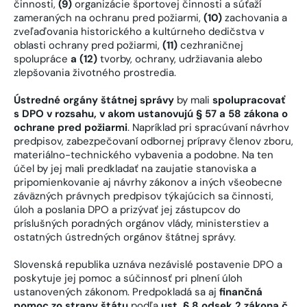
činnosti,
(9)
organizácie športovej činnosti a súťaží
zameraných na ochranu pred požiarmi,
(10)
zachovania a
zveľaďovania historického a kultúrneho dedičstva v
oblasti ochrany pred požiarmi,
(11)
cezhraničnej
spolupráce
a (12)
tvorby, ochrany, udržiavania alebo
zlepšovania životného prostredia.
Ústredné orgány štátnej správy
by mali
spolupracovať
s DPO v rozsahu, v akom ustanovujú § 57 a 58 zákona o
ochrane pred požiarmi
. Napríklad pri spracúvaní návrhov
predpisov, zabezpečovaní odbornej prípravy členov zboru,
materiálno-technického vybavenia a podobne. Na ten
účel by jej mali predkladať na zaujatie stanoviska a
pripomienkovanie aj návrhy zákonov a iných všeobecne
záväzných právnych predpisov týkajúcich sa činnosti,
úloh a poslania DPO a prizývať jej zástupcov do
príslušných poradných orgánov vlády, ministerstiev a
ostatných ústredných orgánov štátnej správy.
Slovenská republika uznáva nezávislé postavenie DPO a
poskytuje jej pomoc a súčinnosť pri plnení úloh
ustanovených zákonom. Predpokladá sa aj
finančná
pomoc zo strany štátu
podľa
ust. § 8 odsek 2 zákona č.