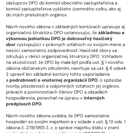
zástupcov DPO do komisií obecného zastupiteľstva a
komisií zastupiteľstva vyššieho územného celku, ako aj
do iných príslušných orgánov.
Návrh nového zákona v základných kontúrach upravuje aj
organizačnú štruktúru DPO ustanovujúc, že
základnou a
výkonnou jednotkou DPO je dobrovoľný hasičský
zbor
vystupujúci v právnych vzťahoch vo svojom mene a
nesúci samostatnú zodpovednosť. Hasičské zbory sa
združujú v rámci organizačnej štruktúry DPO. Vzhľadom
na skutočnosť, že DPO by mala byť podľa ust. § 1 nového
zákona občianskym združením, navrhuje sa ust. § 6 odsek
2 upraviť len základné kontúry tohto usporiadania
a
podrobnosti o vnútornej organizácii DPO
, o spôsobe
tvorby, pôsobnosti a vzájomných vzťahoch jej orgánov,
právach a povinnostiach členov DPO a zásadách
hospodárenia, ponechať na úpravu v
interných
predpisoch DPO
.
Návrh nového zákona uvádza, že DPO samostatne
hospodári so svojím majetkom a v súlade s ust. § 13 ods. 1
zákona č. 278/1993 Z. z. o správe majetku štátu v znení