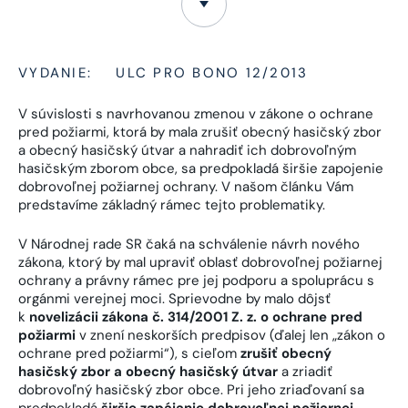
VYDANIE:
ULC PRO BONO 12/2013
V súvislosti s navrhovanou zmenou v zákone o ochrane
pred požiarmi, ktorá by mala zrušiť obecný hasičský zbor
a obecný hasičský útvar a nahradiť ich dobrovoľným
hasičským zborom obce, sa predpokladá širšie zapojenie
dobrovoľnej požiarnej ochrany. V našom článku Vám
predstavíme základný rámec tejto problematiky.
V Národnej rade SR čaká na schválenie návrh nového
zákona, ktorý by mal upraviť oblasť dobrovoľnej požiarnej
ochrany a právny rámec pre jej podporu a spoluprácu s
orgánmi verejnej moci. Sprievodne by malo dôjsť
k
novelizácii zákona č. 314/2001 Z. z. o ochrane pred
požiarmi
v znení neskorších predpisov (ďalej len „zákon o
ochrane pred požiarmi“), s cieľom
zrušiť obecný
hasičský zbor a obecný hasičský útvar
a zriadiť
dobrovoľný hasičský zbor obce. Pri jeho zriaďovaní sa
predpokladá
širšie zapájanie dobrovoľnej požiarnej