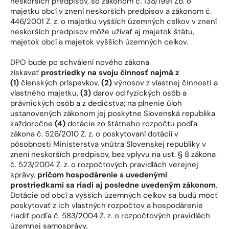
neskorších predpisov, so zákonom č. 138/1991 Zb. o
majetku obcí v znení neskorších predpisov a zákonom č.
446/2001 Z. z. o majetku vyšších územných celkov v znení
neskorších predpisov môže užívať aj majetok štátu,
majetok obcí a majetok vyšších územných celkov.
DPO bude po schválení nového zákona
získavať
prostriedky na svoju činnosť najmä z
(1)
členských príspevkov,
(2)
výnosov z vlastnej činnosti a
vlastného majetku,
(3)
darov od fyzických osôb a
právnických osôb a z dedičstva; na plnenie úloh
ustanovených zákonom jej poskytne Slovenská republika
každoročne
(4)
dotácie zo štátneho rozpočtu podľa
zákona č. 526/2010 Z. z. o poskytovaní dotácií v
pôsobnosti Ministerstva vnútra Slovenskej republiky v
znení neskorších predpisov, bez vplyvu na ust. § 8 zákona
č. 523/2004 Z. z. o rozpočtových pravidlách verejnej
správy,
pričom hospodárenie s uvedenými
prostriedkami sa riadi aj posledne uvedeným zákonom
.
Dotácie od obcí a vyšších územných celkov sa budú môcť
poskytovať z ich vlastných rozpočtov a hospodárenie
riadiť podľa č. 583/2004 Z. z. o rozpočtových pravidlách
územnej samosprávy.