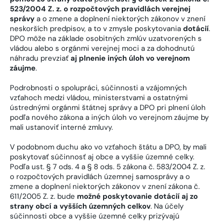
523/2004 Z. z. o rozpočtových pravidlách verejnej
správy
a o zmene a doplnení niektorých zákonov v znení
neskorších predpisov, a to v zmysle poskytovania
dotácií
.
DPO môže na základe osobitných zmlúv uzatvorených s
vládou alebo s orgánmi verejnej moci a za dohodnutú
náhradu prevziať
aj plnenie iných úloh vo verejnom
záujme
.
Podrobnosti o spolupráci, súčinnosti a vzájomných
vzťahoch medzi vládou, ministerstvami a ostatnými
ústrednými orgánmi štátnej správy a DPO pri plnení úloh
podľa nového zákona a iných úloh vo verejnom záujme by
mali ustanoviť interné zmluvy.
V podobnom duchu ako vo vzťahoch štátu a DPO, by mali
poskytovať súčinnosť aj obce a vyššie územné celky.
Podľa ust. § 7 ods. 4 a § 8 ods. 5 zákona č. 583/2004 Z. z.
o rozpočtových pravidlách územnej samosprávy a o
zmene a doplnení niektorých zákonov v znení zákona č.
611/2005 Z. z. bude
možné poskytovanie dotácií aj zo
strany obcí a vyšších územných celkov
. Na účely
súčinnosti obce a vyššie územné celky prizývajú