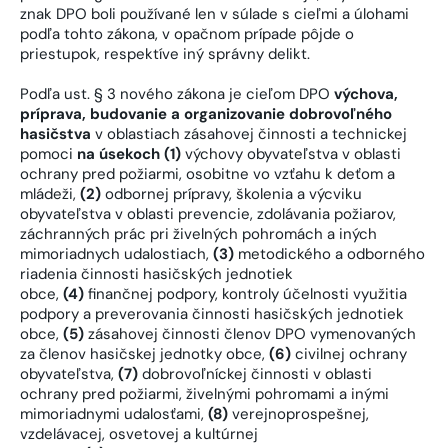
znak DPO boli používané len v súlade s cieľmi a úlohami
podľa tohto zákona, v opačnom prípade pôjde o
priestupok, respektíve iný správny delikt.
Podľa ust. § 3 nového zákona je cieľom DPO
výchova,
príprava, budovanie a organizovanie dobrovoľného
hasičstva
v oblastiach zásahovej činnosti a technickej
pomoci
na úsekoch (1)
výchovy obyvateľstva v oblasti
ochrany pred požiarmi, osobitne vo vzťahu k deťom a
mládeži,
(2)
odbornej prípravy, školenia a výcviku
obyvateľstva v oblasti prevencie, zdolávania požiarov,
záchranných prác pri živelných pohromách a iných
mimoriadnych udalostiach,
(3)
metodického a odborného
riadenia činnosti hasičských jednotiek
obce,
(4)
finančnej podpory, kontroly účelnosti využitia
podpory a preverovania činnosti hasičských jednotiek
obce,
(5)
zásahovej činnosti členov DPO vymenovaných
za členov hasičskej jednotky obce,
(6)
civilnej ochrany
obyvateľstva,
(7)
dobrovoľníckej činnosti v oblasti
ochrany pred požiarmi, živelnými pohromami a inými
mimoriadnymi udalosťami,
(8)
verejnoprospešnej,
vzdelávacej, osvetovej a kultúrnej