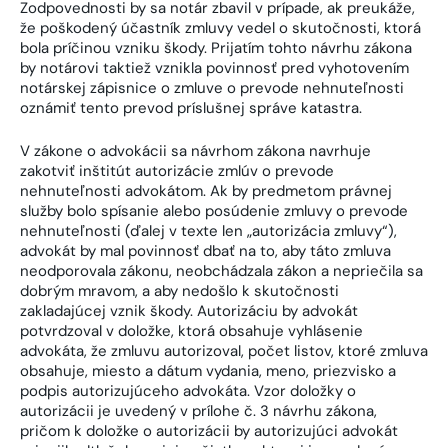
Zodpovednosti by sa notár zbavil v prípade, ak preukáže,
že poškodený účastník zmluvy vedel o skutočnosti, ktorá
bola príčinou vzniku škody. Prijatím tohto návrhu zákona
by notárovi taktiež vznikla povinnosť pred vyhotovením
notárskej zápisnice o zmluve o prevode nehnuteľnosti
oznámiť tento prevod príslušnej správe katastra.
V zákone o advokácii sa návrhom zákona navrhuje
zakotviť inštitút autorizácie zmlúv o prevode
nehnuteľnosti advokátom. Ak by predmetom právnej
služby bolo spísanie alebo posúdenie zmluvy o prevode
nehnuteľnosti (ďalej v texte len „autorizácia zmluvy“),
advokát by mal povinnosť dbať na to, aby táto zmluva
neodporovala zákonu, neobchádzala zákon a nepriečila sa
dobrým mravom, a aby nedošlo k skutočnosti
zakladajúcej vznik škody. Autorizáciu by advokát
potvrdzoval v doložke, ktorá obsahuje vyhlásenie
advokáta, že zmluvu autorizoval, počet listov, ktoré zmluva
obsahuje, miesto a dátum vydania, meno, priezvisko a
podpis autorizujúceho advokáta. Vzor doložky o
autorizácii je uvedený v prílohe č. 3 návrhu zákona,
pričom k doložke o autorizácii by autorizujúci advokát