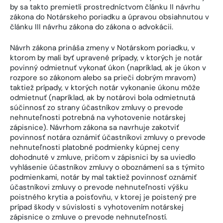
by sa takto premietli prostredníctvom článku II návrhu
zákona do Notárskeho poriadku a úpravou obsiahnutou v
článku III návrhu zákona do zákona o advokácii.
Návrh zákona prináša zmeny v Notárskom poriadku, v
ktorom by mali byť upravené prípady, v ktorých je notár
povinný odmietnuť vykonať úkon (napríklad, ak je úkon v
rozpore so zákonom alebo sa prieči dobrým mravom)
taktiež prípady, v ktorých notár vykonanie úkonu môže
odmietnuť (napríklad, ak by notárovi bola odmietnutá
súčinnosť zo strany účastníkov zmluvy o prevode
nehnuteľnosti potrebná na vyhotovenie notárskej
zápisnice). Návrhom zákona sa navrhuje zakotviť
povinnosť notára oznámiť účastníkovi zmluvy o prevode
nehnuteľnosti platobné podmienky kúpnej ceny
dohodnuté v zmluve, pričom v zápisnici by sa uviedlo
vyhlásenie účastníkov zmluvy o oboznámení sa s týmito
podmienkami, notár by mal taktiež povinnosť oznámiť
účastníkovi zmluvy o prevode nehnuteľnosti výšku
poistného krytia a poisťovňu, v ktorej je poistený pre
prípad škody v súvislosti s vyhotovením notárskej
zápisnice o zmluve o prevode nehnuteľností.