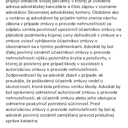
pripojil odtlačok svojej pečiatky, v ktorej je uvedená
adresa advokátskej kancelárie a číslo zápisu v zozname
advokátov Slovenskej advokátskej komory. Obdobne ako
u notárov aj advokátom by prijatím tohto znenia návrhu
zákona v prípade zmluvy o prevode nehnuteľnosti za
odplatu vznikla povinnosť upozorniť účastníkov zmluvy na
platobné podmienky kúpnej ceny dohodnuté v zmluve a v
zmluve uviesť vyhlásenie účastníkov zmluvy o
oboznámení sa s týmito podmienkami. Advokát by bol
ďalej povinný oznámiť účastníkovi zmluvy o prevode
nehnuteľnosti výšku poistného krytia a poisťovňu, v
ktorej je poistený pre prípad škody v súvislosti s
autorizáciou zmluvy o prevode nehnuteľnosti.
Zodpovednosti by sa advokát zbavil v prípade, ak
preukáže, že poškodený účastník zmluvy vedel o
skutočnosti, ktorá bola príčinou vzniku škody. Advokát by
bol oprávnený odmietnuť autorizovať zmluvu o prevode
nehnuteľnosti, ak účastník zmluvy alebo jeho zástupca
odmietne poskytnúť potrebnú súčinnosť. Pred
autorizáciou zmluvy o prevode nehnuteľnosti by bol aj
advokát povinný oznámiť zamýšľaný prevod príslušnej
správe katastra.