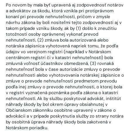
Po novom by mala byť upravená aj zodpovednosť notárov
a advokátov za škodu, ktorá vznikla pri protiprávnom
konaní pri prevode nehnuteľnosti, pričom v zmysle
návrhu zákona by boli nositeľmi tejto zodpovednosti aj v
takom prípade vzniku škody, ak by (1) došlo k zneužitiu
totožnosti osoby oprávnenej vykonať prevod
nehnuteľnosti, (2) zmluva bola autorizovaná alebo
notárska zápisnica vyhotovená napriek tomu, že podľa
údajov vo verejnom registri (napríklad v Notárskom
centrálnom registri či v katastri nehnuteľností) bola
zmluvná voľnosť účastníkov obmedzená, (3) rovnaká
nehnuteľnosť bola v čase autorizácie zmluvy o prevode
nehnuteľnosti alebo vyhotovovania notárskej zápisnice o
zmluve o prevode nehnuteľnosti predmetom prevodu
podľa inej zmluvy o prevode nehnuteľnosti, o ktorej bola
v registri vyznačená poznámka podľa zákona o katastri
nehnuteľností. Ak by službu poskytoval advokát, inštitút
náhrady škody by bol okrem úpravy obsiahnutej v
Občianskom zákonníku osobitne upravený v zákone o
advokácii a v prípade poskytnutia služby zo strany notára
by osobitná úprava náhrady škody bola zakotvená v
Notárskom poriadku.