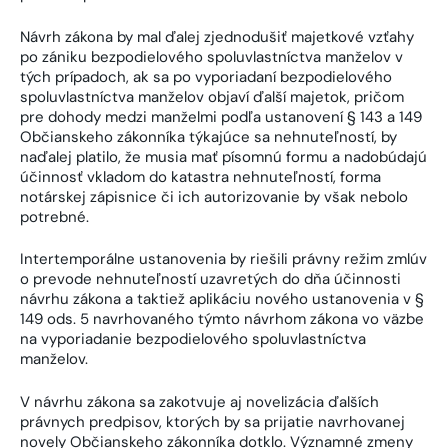
Návrh zákona by mal ďalej zjednodušiť majetkové vzťahy
po zániku bezpodielového spoluvlastníctva manželov v
tých prípadoch, ak sa po vyporiadaní bezpodielového
spoluvlastníctva manželov objaví ďalší majetok, pričom
pre dohody medzi manželmi podľa ustanovení § 143 a 149
Občianskeho zákonníka týkajúce sa nehnuteľností, by
naďalej platilo, že musia mať písomnú formu a nadobúdajú
účinnosť vkladom do katastra nehnuteľností, forma
notárskej zápisnice či ich autorizovanie by však nebolo
potrebné.
Intertemporálne ustanovenia by riešili právny režim zmlúv
o prevode nehnuteľností uzavretých do dňa účinnosti
návrhu zákona a taktiež aplikáciu nového ustanovenia v §
149 ods. 5 navrhovaného týmto návrhom zákona vo väzbe
na vyporiadanie bezpodielového spoluvlastníctva
manželov.
V návrhu zákona sa zakotvuje aj novelizácia ďalších
právnych predpisov, ktorých by sa prijatie navrhovanej
novely Občianskeho zákonníka dotklo. Významné zmeny