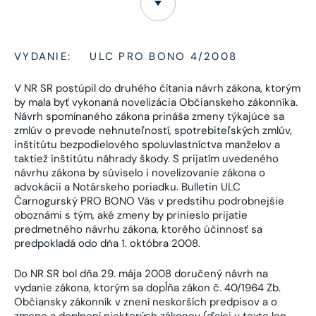
VYDANIE:
ULC PRO BONO 4/2008
V NR SR postúpil do druhého čítania návrh zákona, ktorým
by mala byť vykonaná novelizácia Občianskeho zákonníka.
Návrh spomínaného zákona prináša zmeny týkajúce sa
zmlúv o prevode nehnuteľností, spotrebiteľských zmlúv,
inštitútu bezpodielového spoluvlastníctva manželov a
taktiež inštitútu náhrady škody. S prijatím uvedeného
návrhu zákona by súviselo i novelizovanie zákona o
advokácii a Notárskeho poriadku. Bulletin ULC
Čarnogurský PRO BONO Vás v predstihu podrobnejšie
oboznámi s tým, aké zmeny by prinieslo prijatie
predmetného návrhu zákona, ktorého účinnosť sa
predpokladá odo dňa 1. októbra 2008.
Do NR SR bol dňa 29. mája 2008 doručený návrh na
vydanie zákona, ktorým sa dopĺňa zákon č. 40/1964 Zb.
Občiansky zákonník v znení neskorších predpisov a o
zmene a doplnení niektorých zákonov (ďalej v texte len