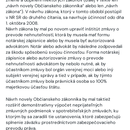
„návrh novely Občianskeho zákonníka“ alebo len „návrh
zákona“). V návrhu zákona, ktorý v tomto období postúpil
v NR SR do druhého čítania, sa navrhuje účinnosť odo dňa
1. októbra 2008.
Návrh zákona by mal po novom upraviť inštitút zmluvy o
prevode nehnuteľností, ktorá by musela mať formu
notárskej zápisnice alebo by musela byť autorizovaná
advokátom. Notár alebo advokát by následne zodpovedali
za škodu spôsobenú svojou činnosťou. Forma notárskej
zápisnice alebo autorizovanie zmluvy o prevode
nehnuteľnosti advokátom by nebolo nutné, ak by
účastníkom zmluvy bol orgán verejnej moci alebo iný
subjekt verejnej správy a tiež v prípade, ak by týmto
účastníkom zmluvy bola právnická osoba so 100%
majetkovou účasťou štátu.
Návrh novely Občianskeho zákonníka by mal taktiež
rozšíriť demonštratívny výpočet neprijateľných
zmluvných podmienok v spotrebiteľských zmluvách, ku
ktorým by sa zaradili tie ustanovenia, ktoré zabezpečujú
splnenie záväzku prostredníctvom zabezpečovacieho
prevodu práva.