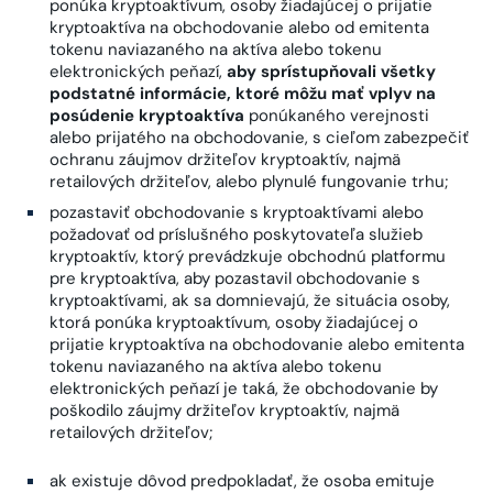
ponúka kryptoaktívum, osoby žiadajúcej o prijatie
kryptoaktíva na obchodovanie alebo od emitenta
tokenu naviazaného na aktíva alebo tokenu
elektronických peňazí,
aby sprístupňovali všetky
podstatné informácie, ktoré môžu mať vplyv na
posúdenie kryptoaktíva
ponúkaného verejnosti
alebo prijatého na obchodovanie, s cieľom zabezpečiť
ochranu záujmov držiteľov kryptoaktív, najmä
retailových držiteľov, alebo plynulé fungovanie trhu;
pozastaviť obchodovanie s kryptoaktívami alebo
požadovať od príslušného poskytovateľa služieb
kryptoaktív, ktorý prevádzkuje obchodnú platformu
pre kryptoaktíva, aby pozastavil obchodovanie s
kryptoaktívami, ak sa domnievajú, že situácia osoby,
ktorá ponúka kryptoaktívum, osoby žiadajúcej o
prijatie kryptoaktíva na obchodovanie alebo emitenta
tokenu naviazaného na aktíva alebo tokenu
elektronických peňazí je taká, že obchodovanie by
poškodilo záujmy držiteľov kryptoaktív, najmä
retailových držiteľov;
ak existuje dôvod predpokladať, že osoba emituje