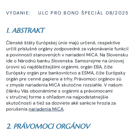
VYDANIE:
ULC PRO BONO ŠPECIÁL 08/2025
1. ABSTRAKT
Členské štáty Európskej únie majú určené, respektíve
určili príslušné orgány zodpovedné za vykonávanie funkcií
a povinností stanovených v nariadení MiCA. Na Slovensku
ide o Národnú banku Slovenska. Samozrejme na úniovej
úrovni sú najdôležitejšími orgánmi, orgán EBA, čiže
Európsky orgán pre bankovníctvo a ESMA, čiže Európsky
orgán pre cenné papiere a trhy. Právomoci orgánov sú
v zmysle nariadenia MiCA skutočne rozsiahle. V našom
článku Vás oboznámime s orgánmi a právomocami
v stručnej forme s ohľadom na najpodstatnejšie
skutočnosti a tiež sa dozviete aké sankcie hrozia za
porušenia
nariadenia MiCA
.
2. PRÁVOMOCI ORGÁNOV