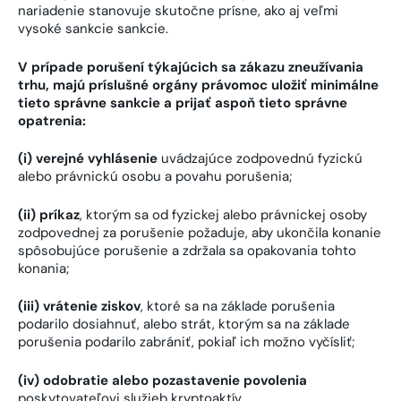
nariadenie stanovuje skutočne prísne, ako aj veľmi
vysoké sankcie sankcie.
V prípade porušení týkajúcich sa zákazu zneužívania
trhu, majú príslušné orgány právomoc uložiť minimálne
tieto správne sankcie a prijať aspoň tieto správne
opatrenia:
(i) verejné vyhlásenie
uvádzajúce zodpovednú fyzickú
alebo právnickú osobu a povahu porušenia;
(ii) príkaz
, ktorým sa od fyzickej alebo právnickej osoby
zodpovednej za porušenie požaduje, aby ukončila konanie
spôsobujúce porušenie a zdržala sa opakovania tohto
konania;
(iii) vrátenie ziskov
, ktoré sa na základe porušenia
podarilo dosiahnuť, alebo strát, ktorým sa na základe
porušenia podarilo zabrániť, pokiaľ ich možno vyčísliť;
(iv) odobratie alebo pozastavenie povolenia
poskytovateľovi služieb kryptoaktív,