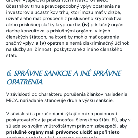
úroveň vyspelosti príslušných investorov alebo
účastníkov trhu a pravdepodobný vplyv opatrenia na
investorov a účastníkov trhu, ktorí môžu mať v držbe,
užívať alebo mať prospech z príslušného kryptoaktíva
alebo príslušnej služby kryptoaktív,
(iv)
príslušný orgán
riadne konzultoval s príslušnými orgánmi v iných
členských štátoch, na ktoré by mohlo mať opatrenie
značný vplyv,
a (v)
opatrenie nemá diskriminačný účinok
na služby ani činnosti poskytované z iného členského
štátu.
6. SPRÁVNE SANKCIE A INÉ SPRÁVNE
OPATRENIA
V závislosti od charakteru porušenia článkov nariadenia
MiCA, nariadenie stanovuje druh a výšku sankcie.
V súvislosti s porušeniami týkajúcimi sa povinností
poskytovateľov, je povinnosťou členského štátu EÚ, aby v
súlade so svojim vnútroštátnym právom zabezpečil, aby
príslušné orgány mali právomoc uložiť aspoň tieto