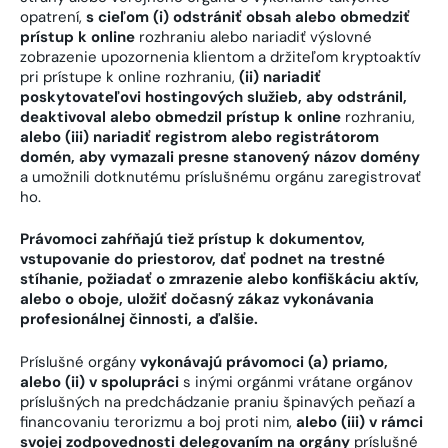
opatrení,
s cieľom (i) odstrániť obsah alebo obmedziť
prístup k online
rozhraniu alebo nariadiť výslovné
zobrazenie upozornenia klientom a držiteľom kryptoaktív
pri prístupe k online rozhraniu,
(ii) nariadiť
poskytovateľovi hostingových služieb, aby odstránil,
deaktivoval alebo obmedzil prístup k online
rozhraniu,
alebo (iii) nariadiť registrom alebo registrátorom
domén, aby vymazali presne stanovený názov domény
a umožnili dotknutému príslušnému orgánu zaregistrovať
ho.
Právomoci zahŕňajú tiež prístup k dokumentov,
vstupovanie do priestorov, dať podnet na trestné
stíhanie, požiadať o zmrazenie alebo konfiškáciu aktív,
alebo o oboje, uložiť dočasný zákaz vykonávania
profesionálnej činnosti, a ďalšie.
Príslušné orgány
vykonávajú právomoci (a) priamo,
alebo (ii) v spolupráci
s inými orgánmi vrátane orgánov
príslušných na predchádzanie praniu špinavých peňazí a
financovaniu terorizmu a boj proti nim,
alebo (iii) v rámci
svojej zodpovednosti delegovaním na orgány
príslušné