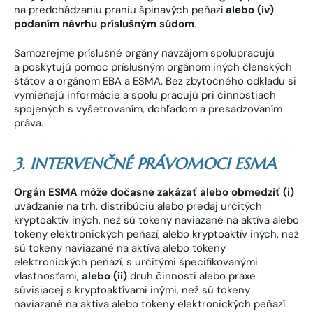
na predchádzaniu praniu špinavých peňazí
alebo (iv)
podaním návrhu príslušným súdom
.
Samozrejme príslušné orgány navzájom spolupracujú
a poskytujú pomoc príslušným orgánom iných členských
štátov a orgánom EBA a ESMA. Bez zbytočného odkladu si
vymieňajú informácie a spolu pracujú pri činnostiach
spojených s vyšetrovaním, dohľadom a presadzovaním
práva.
3. INTERVENČNÉ PRÁVOMOCI ESMA
Orgán ESMA môže dočasne zakázať alebo obmedziť (i)
uvádzanie na trh, distribúciu alebo predaj určitých
kryptoaktív iných, než sú tokeny naviazané na aktíva alebo
tokeny elektronických peňazí, alebo kryptoaktív iných, než
sú tokeny naviazané na aktíva alebo tokeny
elektronických peňazí, s určitými špecifikovanými
vlastnosťami,
alebo (ii)
druh činnosti alebo praxe
súvisiacej s kryptoaktívami inými, než sú tokeny
naviazané na aktíva alebo tokeny elektronických peňazí.