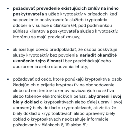
požadovať prevedenie existujúcich zmlúv na iného
poskytovateľa
služieb kryptoaktív v prípadoch, keď
sa povolenie poskytovateľa služieb kryptoaktív
odoberie v súlade s článkom 64, pod podmienkou
súhlasu klientov a poskytovateľa služieb kryptoaktív,
ktorému sa majú previesť zmluvy;
ak existuje dôvod predpokladať, že osoba poskytuje
služby kryptoaktív bez povolenia,
nariadiť okamžité
ukončenie tejto činnosti
bez predchádzajúceho
upozornenia alebo stanovenia lehoty;
požadovať od osôb, ktoré ponúkajú kryptoaktíva, osôb
žiadajúcich o prijatie kryptoaktív na obchodovanie
alebo od emitentov tokenov naviazaných na aktíva
alebo tokenov elektronických peňazí,
aby zmenili svoj
biely doklad
o kryptoaktívach alebo ďalej upravili svoj
upravený biely doklad o kryptoaktívach, ak zistia, že
biely doklad o kryp toaktívach alebo upravený biely
doklad o kryptoaktívach neobsahuje informácie
požadované v článkoch 6, 19 alebo 51;