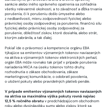
sankcie alebo iného správneho opatrenia sa zohľadnia
všetky relevantné okolnosti, a to závažnosť a dĺžka trvania
porušenia, či k porušeniu došlo úmyselne alebo
z nedbanlivosti, mieru zodpovednosti fyzickej alebo
právnickej osoby zodpovednej za porušenie, finančnú silu
fyzickej alebo právnickej osoby zodpovednej za
porušenie, dôležitosť ziskov, ktoré dosiahla, alebo strát,
ktorým zabránila, a tak ďalej.
Pokiaľ ide o právomoci a kompetencie orgánu EBA
týkajúce sa emitentov významných tokenov naviazaných
na aktíva a významných tokenov elektronických peňazí,
orgán EBA môže rovnako tak prijať v prípade porušenia
nariadenia MiCA na úseku tokenov tohto druhy,
rozhodnutia o zákaze obchodovania, zákaze
marketingovej komunikácie, o odobratí povolenia,
o uložení pokuty alebo pravidelných platieb penále.
V prípade emitentov významných tokenov naviazaných
na aktíva sa maximálna výška pokuty rovná najviac
12,5 % ročného obratu
v predchádzajúcom obchodnom
roku alebo dvojnásobku sumy alebo ziskov, ktoré sa