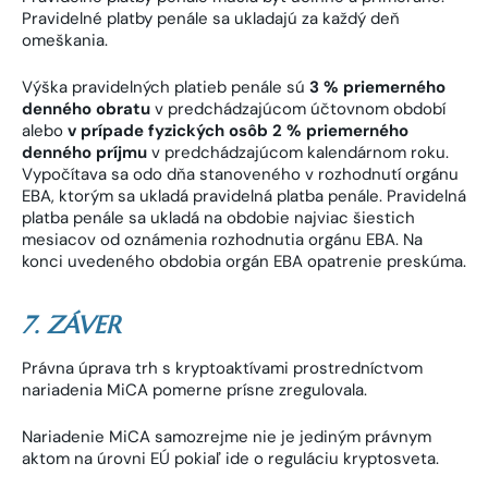
Pravidelné platby penále sa ukladajú za každý deň
omeškania.
Výška pravidelných platieb penále sú
3 % priemerného
denného obratu
v predchádzajúcom účtovnom období
alebo
v prípade fyzických osôb 2 % priemerného
denného príjmu
v predchádzajúcom kalendárnom roku.
Vypočítava sa odo dňa stanoveného v rozhodnutí orgánu
EBA, ktorým sa ukladá pravidelná platba penále. Pravidelná
platba penále sa ukladá na obdobie najviac šiestich
mesiacov od oznámenia rozhodnutia orgánu EBA. Na
konci uvedeného obdobia orgán EBA opatrenie preskúma.
7. ZÁVER
Právna úprava trh s kryptoaktívami prostredníctvom
nariadenia MiCA pomerne prísne zregulovala.
Nariadenie MiCA samozrejme nie je jediným právnym
aktom na úrovni EÚ pokiaľ ide o reguláciu kryptosveta.