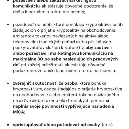
pozastaviť alebo zakázať marketingovú
komunikáciu
, ak existuje dôvodné podozrenie, že
došlo k porušeniu tohto nariadenia;
požadovať od osôb, ktoré ponúkajú kryptoaktíva, osôb
žiadajúcich o prijatie kryptoaktív na obchodovanie,
emitentov tokenov naviazaných na aktíva alebo
tokenov elektronických peňazí alebo príslušných
poskytovateľov služieb kryptoaktív,
aby zastavili
alebo pozastavili marketingovú komunikáciu na
maximálne 30 po sebe nasledujúcich pracovných
dní
pri každej príležitosti, ak existuje dôvodné
podozrenie, že došlo k porušeniu tohto nariadenia;
zverejniť skutočnosť, že osoba
, ktorá ponúka
kryptoaktívum, osoba žiadajúca o prijatie kryptoaktíva
na obchodovanie alebo emitent tokenu naviazaného
na aktíva alebo tokenu elektronických peňazí,
si
neplnia svoje povinnosti vyplývajúce nariadenia
MiCA
;
sprístupňovať alebo požadovať od osoby
, ktorá