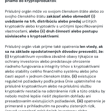
priamo do kryptoproduktov
.
Príslušný orgán môže vo svojom členskom štáte alebo zo
svojho členského štátu
zakázať alebo obmedziť (i)
uvádzanie na trh, distribúciu alebo predaj
určitých
kryptoaktív alebo kryptoaktív s určitými špecifikovanými
vlastnosťami,
alebo (ii) druh činnosti alebo postupu
súvisiaceho s kryptoaktívami
.
Príslušný orgán však prijme také opatrenia
len vtedy, ak
sa na základe opodstatnených dôvodov presvedčí, že:
(i)
kryptoaktívum vyvoláva závažné obavy týkajúce sa
ochrany investorov alebo predstavuje ohrozenie
riadneho fungovania a integrity trhov s kryptoaktívami
alebo stability celého finančného systému alebo jeho
časti aspoň v jednom členskom štáte,
(ii)
existujúce
regulačné požiadavky podľa práva Únie uplatniteľné na
príslušné kryptoaktívum alebo na príslušnú službu
kryptoaktív nestačia na odstránenie rizík a túto otázku by
nebolo možné lepšie riešiť zlepšením dohľadu ani
presadzovaním existujúcich požiadaviek,
(iii)
opatrenie je
primerané s prihliadnutím na povahu zistených rizík,