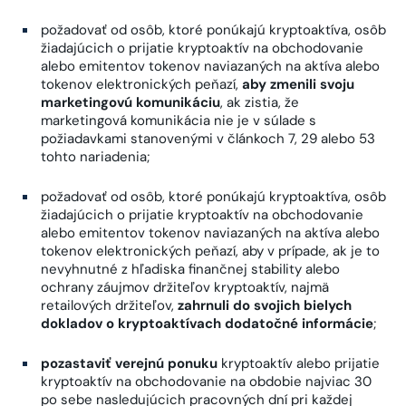
požadovať od osôb, ktoré ponúkajú kryptoaktíva, osôb
žiadajúcich o prijatie kryptoaktív na obchodovanie
alebo emitentov tokenov naviazaných na aktíva alebo
tokenov elektronických peňazí,
aby zmenili svoju
marketingovú komunikáciu
, ak zistia, že
marketingová komunikácia nie je v súlade s
požiadavkami stanovenými v článkoch 7, 29 alebo 53
tohto nariadenia;
požadovať od osôb, ktoré ponúkajú kryptoaktíva, osôb
žiadajúcich o prijatie kryptoaktív na obchodovanie
alebo emitentov tokenov naviazaných na aktíva alebo
tokenov elektronických peňazí, aby v prípade, ak je to
nevyhnutné z hľadiska finančnej stability alebo
ochrany záujmov držiteľov kryptoaktív, najmä
retailových držiteľov,
zahrnuli do svojich bielych
dokladov o kryptoaktívach dodatočné informácie
;
pozastaviť verejnú ponuku
kryptoaktív alebo prijatie
kryptoaktív na obchodovanie na obdobie najviac 30
po sebe nasledujúcich pracovných dní pri každej