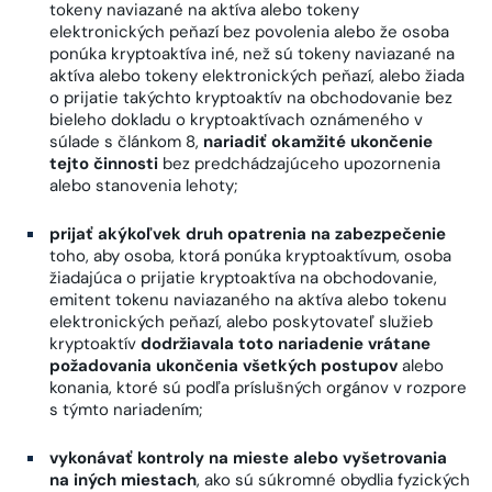
tokeny naviazané na aktíva alebo tokeny
elektronických peňazí bez povolenia alebo že osoba
ponúka kryptoaktíva iné, než sú tokeny naviazané na
aktíva alebo tokeny elektronických peňazí, alebo žiada
o prijatie takýchto kryptoaktív na obchodovanie bez
bieleho dokladu o kryptoaktívach oznámeného v
súlade s článkom 8,
nariadiť okamžité ukončenie
tejto činnosti
bez predchádzajúceho upozornenia
alebo stanovenia lehoty;
prijať akýkoľvek druh opatrenia na zabezpečenie
toho, aby osoba, ktorá ponúka kryptoaktívum, osoba
žiadajúca o prijatie kryptoaktíva na obchodovanie,
emitent tokenu naviazaného na aktíva alebo tokenu
elektronických peňazí, alebo poskytovateľ služieb
kryptoaktív
dodržiavala toto nariadenie vrátane
požadovania ukončenia všetkých postupov
alebo
konania, ktoré sú podľa príslušných orgánov v rozpore
s týmto nariadením;
vykonávať kontroly na mieste alebo vyšetrovania
na iných miestach
, ako sú súkromné obydlia fyzických