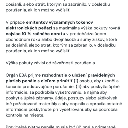
dosiahli, alebo strát, ktorým sa zabránilo, v dôsledku
porušenia, ak ich možno vyčísliť.
V prípade
emitentov významných tokenov
elektronických peňazí
sa maximálna výška pokuty rovná
najviac 10 % ročného obratu
v predchádzajúcom
obchodnom roku alebo dvojnásobku sumy ziskov, ktoré
sa dosiahli, alebo strát, ktorým sa zabránilo, v dôsledku
porušenia, ak ich možno vyčísliť.
Výška pokuty závisí od závažnosti porušenia.
Orgán EBA prijme
rozhodnutie o uložení pravidelných
platieb penále s cieľom prinútiť (i)
osobu, aby ukončila
konanie predstavujúce porušenie,
(ii)
aby poskytla úplné
informácie, sa podrobila vyšetrovaniu, a najmä aby
poskytla úplné záznamy, údaje, postupy alebo akékoľvek
iné požadované materiály a aby doplnila a opravila ostatné
informácie poskytnuté pri vyšetrovaní, aby sa podrobila
kontrole na mieste.
Pravidelné platby penále musia byť účinné a primerané.