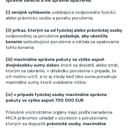
správne sankcie a iné správne opatrenia:
(i) verejné vyhlásenie
uvádzajúce zodpovednú fyzickú
alebo právnickú osobu a povahu porušenia;
(ii) príkaz, ktorým sa od fyzickej alebo právnickej osoby
zodpovednej za porušenie
požaduje, aby ukončila
konanie
spôsobujúce porušenie a zdržala sa opakovania
tohto konania;
(iii) maximálne správne pokuty vo výške aspoň
dvojnásobku sumy ziskov
, ktoré sa dosiahli, alebo strát,
ktorým sa zabránilo, v dôsledku porušenia v prípade, že
ich možno určiť, a to aj vtedy, keď táto suma presahuje
maximálne sumy, ktoré uvádzame nižšie;
(iv) v prípade fyzickej osoby maximálne správne
pokuty vo výške aspoň 700 000 EUR
.
Príslušné vnútroštátne orgány majú podľa nariadenia
MiCA právomoc ukladať v súvislosti s porušeniami,
ktorých sa dopustili
právnické osoby, maximálne