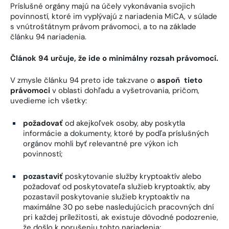
Príslušné orgány majú na účely vykonávania svojich
povinností, ktoré im vyplývajú z nariadenia MiCA, v súlade
s vnútroštátnym právom právomoci, a to na základe
článku 94 nariadenia.
Článok 94 určuje, že ide o minimálny rozsah právomocí.
V zmysle článku 94 preto ide takzvane o
aspoň tieto
právomoci
v oblasti dohľadu a vyšetrovania, pričom,
uvedieme ich všetky:
požadovať
od akejkoľvek osoby, aby poskytla
informácie a dokumenty, ktoré by podľa príslušných
orgánov mohli byť relevantné pre výkon ich
povinností;
pozastaviť
poskytovanie služby kryptoaktív alebo
požadovať od poskytovateľa služieb kryptoaktív, aby
pozastavil poskytovanie služieb kryptoaktív na
maximálne 30 po sebe nasledujúcich pracovných dní
pri každej príležitosti, ak existuje dôvodné podozrenie,
že došlo k porušeniu tohto nariadenia;