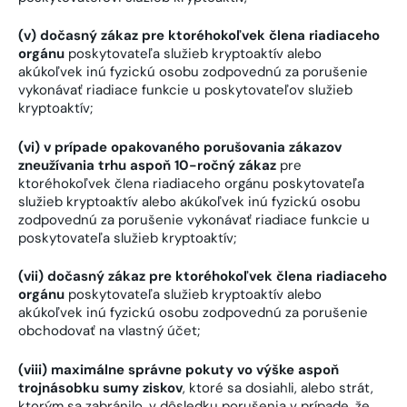
(v) dočasný zákaz pre ktoréhokoľvek člena riadiaceho
orgánu
poskytovateľa služieb kryptoaktív alebo
akúkoľvek inú fyzickú osobu zodpovednú za porušenie
vykonávať riadiace funkcie u poskytovateľov služieb
kryptoaktív;
(vi) v prípade opakovaného porušovania zákazov
zneužívania trhu aspoň 10-ročný zákaz
pre
ktoréhokoľvek člena riadiaceho orgánu poskytovateľa
služieb kryptoaktív alebo akúkoľvek inú fyzickú osobu
zodpovednú za porušenie vykonávať riadiace funkcie u
poskytovateľa služieb kryptoaktív;
(vii) dočasný zákaz pre ktoréhokoľvek člena riadiaceho
orgánu
poskytovateľa služieb kryptoaktív alebo
akúkoľvek inú fyzickú osobu zodpovednú za porušenie
obchodovať na vlastný účet;
(viii) maximálne správne pokuty vo výške aspoň
trojnásobku sumy ziskov
, ktoré sa dosiahli, alebo strát,
ktorým sa zabránilo, v dôsledku porušenia v prípade, že