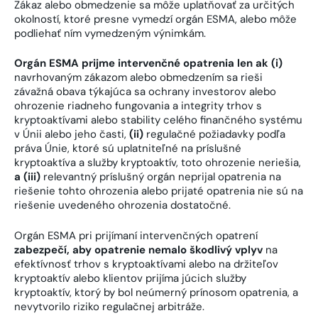
Zákaz alebo obmedzenie sa môže uplatňovať za určitých
okolností, ktoré presne vymedzí orgán ESMA, alebo môže
podliehať ním vymedzeným výnimkám.
Orgán ESMA prijme intervenčné opatrenia len ak (i)
navrhovaným zákazom alebo obmedzením sa rieši
závažná obava týkajúca sa ochrany investorov alebo
ohrozenie riadneho fungovania a integrity trhov s
kryptoaktívami alebo stability celého finančného systému
v Únii alebo jeho časti,
(ii)
regulačné požiadavky podľa
práva Únie, ktoré sú uplatniteľné na príslušné
kryptoaktíva a služby kryptoaktív, toto ohrozenie neriešia,
a (iii)
relevantný príslušný orgán neprijal opatrenia na
riešenie tohto ohrozenia alebo prijaté opatrenia nie sú na
riešenie uvedeného ohrozenia dostatočné.
Orgán ESMA pri prijímaní intervenčných opatrení
zabezpečí, aby opatrenie nemalo škodlivý vplyv
na
efektívnosť trhov s kryptoaktívami alebo na držiteľov
kryptoaktív alebo klientov prijíma júcich služby
kryptoaktív, ktorý by bol neúmerný prínosom opatrenia, a
nevytvorilo riziko regulačnej arbitráže.