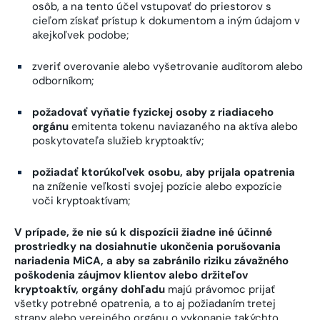
osôb, a na tento účel vstupovať do priestorov s
cieľom získať prístup k dokumentom a iným údajom v
akejkoľvek podobe;
zveriť overovanie alebo vyšetrovanie audítorom alebo
odborníkom;
požadovať vyňatie fyzickej osoby z riadiaceho
orgánu
emitenta tokenu naviazaného na aktíva alebo
poskytovateľa služieb kryptoaktív;
požiadať ktorúkoľvek osobu, aby prijala opatrenia
na zníženie veľkosti svojej pozície alebo expozície
voči kryptoaktívam;
V prípade, že nie sú k dispozícii žiadne iné účinné
prostriedky na dosiahnutie ukončenia porušovania
nariadenia MiCA, a aby sa zabránilo riziku závažného
poškodenia záujmov klientov alebo držiteľov
kryptoaktív, orgány dohľadu
majú právomoc prijať
všetky potrebné opatrenia, a to aj požiadaním tretej
strany alebo verejného orgánu o vykonanie takýchto