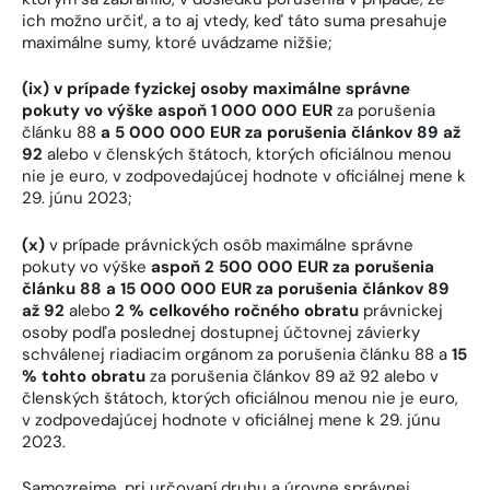
ich možno určiť, a to aj vtedy, keď táto suma presahuje
maximálne sumy, ktoré uvádzame nižšie;
(ix) v prípade fyzickej osoby maximálne správne
pokuty vo výške aspoň 1 000 000 EUR
za porušenia
článku 88
a 5 000 000 EUR za porušenia článkov 89 až
92
alebo v členských štátoch, ktorých oficiálnou menou
nie je euro, v zodpovedajúcej hodnote v oficiálnej mene k
29. júnu 2023;
(x)
v prípade právnických osôb maximálne správne
pokuty vo výške
aspoň 2 500 000 EUR za porušenia
článku 88 a 15 000 000 EUR za porušenia článkov 89
až 92
alebo
2 % celkového ročného obratu
právnickej
osoby podľa poslednej dostupnej účtovnej závierky
schválenej riadiacim orgánom za porušenia článku 88 a
15
% tohto obratu
za porušenia článkov 89 až 92 alebo v
členských štátoch, ktorých oficiálnou menou nie je euro,
v zodpovedajúcej hodnote v oficiálnej mene k 29. júnu
2023.
Samozrejme, pri určovaní druhu a úrovne správnej