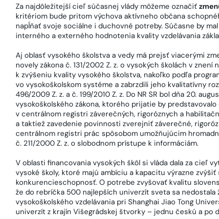
Za najdôležitejší cieľ súčasnej vlády môžeme označiť
zmen
kritériom bude pritom výchova aktívneho občana schopnéh
napĺňať svoje sociálne i duchovné potreby. Súčasne by ma
interného a externého hodnotenia kvality vzdelávania zákl
Aj oblasť vysokého školstva a vedy má prejsť viacerými zm
novely zákona č. 131/2002 Z. z. o vysokých školách v znen
k zvýšeniu kvality vysokého školstva, nakoľko podľa progr
vo vysokoškolskom systéme a zabrzdili jeho kvalitatívny ro
496/2009 Z. z. a č. 199/2010 Z. z. Do NR SR bol dňa 20. aug
vysokoškolského zákona, ktorého prijatie by predstavoval
v centrálnom registri záverečných, rigoróznych a habilitačný
a taktiež zavedenie povinnosti zverejniť záverečné, rigoró
centrálnom registri prác spôsobom umožňujúcim hromadný
č. 211/2000 Z. z. o slobodnom prístupe k informáciám.
V oblasti financovania vysokých škôl si vláda dala za cieľ vy
vysoké školy, ktoré majú ambíciu a kapacitu výrazne zvýšiť
konkurencieschopnosť. O potrebe zvyšovať kvalitu slovens
že do rebríčka 500 najlepších univerzít sveta sa nedostala 
vysokoškolského vzdelávania pri Shanghai Jiao Tong Univers
univerzít z krajín Višegrádskej štvorky – jednu českú a po