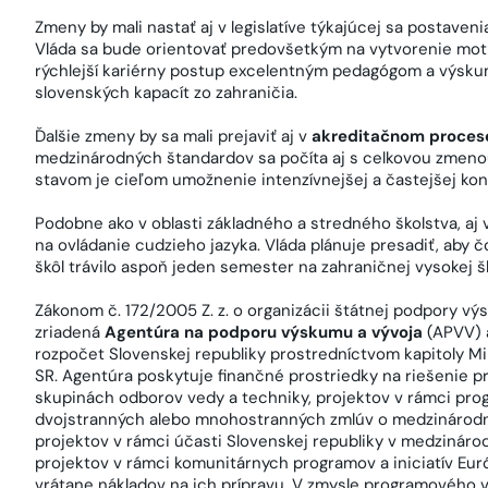
Zmeny by mali nastať aj v legislatíve týkajúcej sa postave
Vláda sa bude orientovať predovšetkým na vytvorenie m
rýchlejší kariérny postup excelentným pedagógom a výsku
slovenských kapacít zo zahraničia.
Ďalšie zmeny by sa mali prejaviť aj v
akreditačnom procese
medzinárodných štandardov sa počíta aj s celkovou zmenou k
stavom je cieľom umožnenie intenzívnejšej a častejšej ko
Podobne ako v oblasti základného a stredného školstva, aj 
na ovládanie cudzieho jazyka. Vláda plánuje presadiť, aby
škôl trávilo aspoň jeden semester na zahraničnej vysokej š
Zákonom č. 172/2005 Z. z. o organizácii štátnej podpory v
zriadená
Agentúra na podporu výskumu a vývoja
(APVV) 
rozpočet Slovenskej republiky prostredníctvom kapitoly Mi
SR. Agentúra poskytuje finančné prostriedky na riešenie p
skupinách odborov vedy a techniky, projektov v rámci prog
dvojstranných alebo mnohostranných zmlúv o medzinárodn
projektov v rámci účasti Slovenskej republiky v medzinár
projektov v rámci komunitárnych programov a iniciatív Eur
vrátane nákladov na ich prípravu. V zmysle programového 