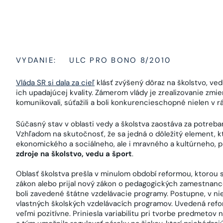
VYDANIE:
ULC PRO BONO 8/2010
Vláda SR si dala za cieľ
klásť zvýšený dôraz na školstvo, ved
ich upadajúcej kvality. Zámerom vlády je zrealizovanie zmie
komunikovali, súťažili a boli konkurencieschopné nielen v r
Súčasný stav v oblasti vedy a školstva zaostáva za potreba
Vzhľadom na skutočnosť, že sa jedná o dôležitý element, 
ekonomického a sociálneho, ale i mravného a kultúrneho, p
zdroje na školstvo, vedu a šport
.
Oblasť školstva prešla v minulom období reformou, ktorou 
zákon alebo prijal nový zákon o pedagogických zamestna
boli zavedené štátne vzdelávacie programy. Postupne, v nie
vlastných školských vzdelávacích programov. Uvedená ref
veľmi pozitívne. Priniesla variabilitu pri tvorbe predmetov n