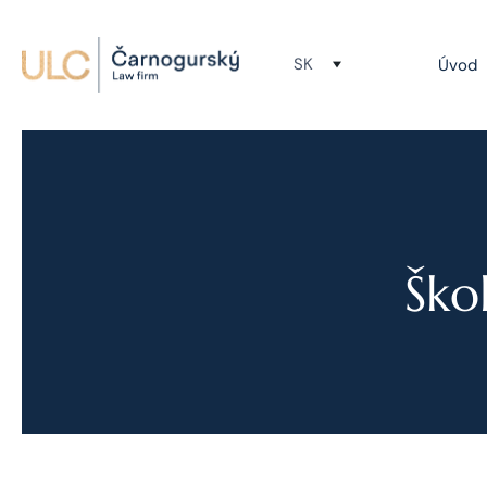
SK
Úvod
Ško