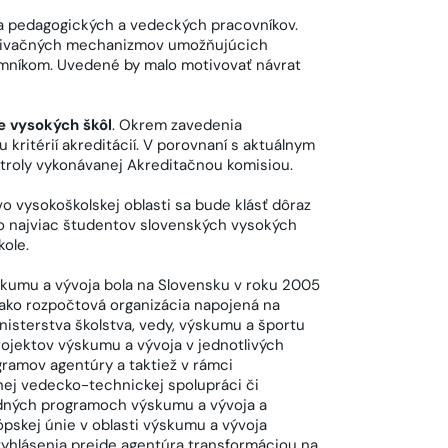
nia pedagogických a vedeckých pracovníkov.
otivačných mechanizmov umožňujúcich
mníkom. Uvedené by malo motivovať návrat
 vysokých škôl
. Okrem zavedenia
ritérií akreditácií. V porovnaní s aktuálnym
ntroly vykonávanej Akreditačnou komisiou.
vo vysokoškolskej oblasti sa bude klásť dôraz
 čo najviac študentov slovenských vysokých
kole.
ýskumu a vývoja bola na Slovensku v roku 2005
ako rozpočtová organizácia napojená na
nisterstva školstva, vedy, výskumu a športu
rojektov výskumu a vývoja v jednotlivých
ramov agentúry a taktiež v rámci
ej vedecko-technickej spolupráci či
odných programoch výskumu a vývoja a
ópskej únie v oblasti výskumu a vývoja
vyhlásenia prejde agentúra transformáciou na