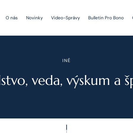
O nás
Novinky
Video-Správy
Bulletin Pro Bono
Public Private Partnership
INÉ
Riešenie sporov
lstvo, veda, výskum a š
Fúzie a akvizície
Právo obchodných spoločností
Právo hospodárskej súťaže