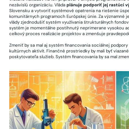
nezávislú organizáciu. Vláda
plánuje podporiť jej rastúci 
Slovensku a vytvoriť systémové opatrenia na riešenie úsp
komunitárnych programoch Európskej únie. Za významné j
vlády zjednodušiť systém využívania štrukturálnych fondo
systém je momentálne postihnutý neprimerane vysokou adm
celkový proces realizácie projektov a zmenšuje pravdepo
Zmeniť by sa mal aj systém financovania sociálnej podpory
kultúrnych aktivít. Finančné prostriedky by mali byť viaza
poskytovateľa služieb. Systém financovania by sa mal zmeniť