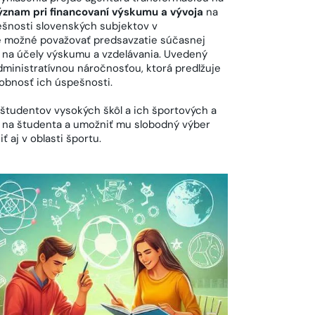
význam pri financovaní výskumu a vývoja
na
ešnosti slovenských subjektov v
e možné považovať predsavzatie súčasnej
v na účely výskumu a vzdelávania. Uvedený
inistratívnou náročnosťou, ktorá predlžuje
dobnosť ich úspešnosti.
 študentov vysokých škôl a ich športových a
né na študenta a umožniť mu slobodný výber
 aj v oblasti športu.