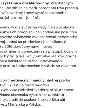
u systému a obsahu výučby
. Všeobecným
o uplatniť sa na medzinárodnom trhu práce a
l byť zavedený i nový systém povinného
adných a stredných škôl.
enami. Podľa súčasnej vlády nie sú posledné
í neskorších predpisov najvhodnejším posunom
amového vyhlásenia zakonzervovali nedostatky
zvoj. Jedná sa predovšetkým o zákony č.
usta 2010 doručený návrh novely
o odstránenie obmedzenia na prístup k údajom
ch prác (ďalej len „centrálny register prác“),
zne a habilitačné práce uchovávané v
 prístup k informáciám v súlade so zákonom
tvoriť
motivačný finančný nástroj
pre tie
 svoju kvalitu a medzinárodnú
kých vysokých škôl svedčí aj tá skutočnosť,
žiadna slovenská vysoká škola. Inštitút
ity zaradil do posledného rebríčka päť
 dve z Maďarska a Poľska.