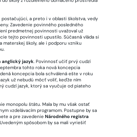
jú do školy z rozdielneho domáceho prostredia
postačujúci, a preto i v oblasti školstva, vedy
meny. Zavedenie povinného posledného
edení predmetnej povinnosti uvažoval už
cie tejto povinnosti upustilo. Súčasná vláda si
 materskej školy, ale i podporu vzniku
ou.
m
anglický jazyk
. Povinnosť učiť prvý cudzí
 septembra tohto roka nová koncepcia
edená koncepcia bola schválená ešte v roku
 jazyk už nebudú môcť voliť, keďže ním
hý cudzí jazyk, ktorý sa vyučuje od piateho
nie monopolu štátu. Mala by mu však ostať
tnym vzdelávacím programom. Postupne by sa
nete a pre zavedenie
Národného registra
. Uvedeným spôsobom by sa mali vyriešiť