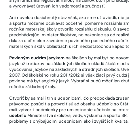
a tým umožnila regulovať nároky na žiakov, ktorí prichádza
a vyrovnávať úroveň ich vedomostí a zručností.
Ani novelou dosiahnutý stav však, ako sme už uviedli, nie je 
a športu môžeme očakávať početné, pomerne rozsiahle z
ročníka materskej školy otvorilo rozsiahlu diskusiu. O zav
predchádzajúci minister školstva, no nakoniec sa od realizá
dala za cieľ nielen zavedenie povinného posledného ročníka
materských škôl v oblastiach s ich nedostatočnou kapacit
Povinným cudzím jazykom
na školách by mal byť po novo
jazyk už tretiakov na základných školách ukladá školám od
vyučovania jazykov na základných a stredných školách. Uv
2007. Od školského roku 2011/2012 si však žiaci prvý cudzí
povinne má byť anglický jazyk. Vybrať si budú môcť len dru
ročníka základnej školy.
Otvoriť by sa mal i trh s učebnicami, čo predpokladá zruše
právomoc posúdiť a potvrdiť súlad obsahu učebníc so Štá
mali vytvoriť podmienky pre umiestnenie učebníc na inter
učebníc
Ministerstva školstva, vedy, výskumu a športu SR
problémy s chýbajúcimi učebnicami ako i zvýšiť ich kvalita.