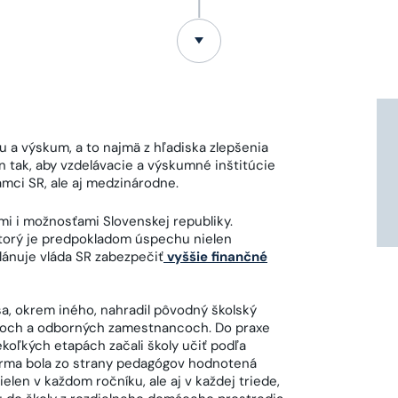
u a výskum, a to najmä z hľadiska zlepšenia
n tak, aby vzdelávacie a výskumné inštitúcie
ámci SR, ale aj medzinárodne.
mi i možnosťami Slovenskej republiky.
ktorý je predpokladom úspechu nielen
lánuje vláda SR zabezpečiť
vyššie finančné
sa, okrem iného, nahradil pôvodný školský
ncoch a odborných zamestnancoch. Do praxe
koľkých etapách začali školy učiť podľa
orma bola zo strany pedagógov hodnotená
ielen v každom ročníku, ale aj v každej triede,