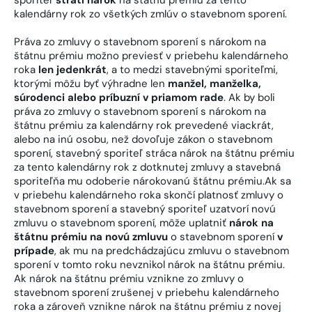
kalendárny rok zo všetkých zmlúv o stavebnom sporení.
Práva zo zmluvy o stavebnom sporení s nárokom na
štátnu prémiu možno previesť v priebehu kalendárneho
roka
len jedenkrát
, a to medzi stavebnými sporiteľmi,
ktorými môžu byť výhradne len
manžel, manželka,
súrodenci alebo príbuzní v priamom rade
. Ak by boli
práva zo zmluvy o stavebnom sporení s nárokom na
štátnu prémiu za kalendárny rok prevedené viackrát,
alebo na inú osobu, než dovoľuje zákon o stavebnom
sporení, stavebný sporiteľ stráca nárok na štátnu prémiu
za tento kalendárny rok z dotknutej zmluvy a stavebná
sporiteľňa mu odoberie nárokovanú štátnu prémiu.Ak sa
v priebehu kalendárneho roka skončí platnosť zmluvy o
stavebnom sporení a stavebný sporiteľ uzatvorí novú
zmluvu o stavebnom sporení, môže uplatniť
nárok na
štátnu prémiu na novú zmluvu
o stavebnom sporení
v
prípade
, ak mu na predchádzajúcu zmluvu o stavebnom
sporení v tomto roku nevznikol nárok na štátnu prémiu.
Ak nárok na štátnu prémiu vznikne zo zmluvy o
stavebnom sporení zrušenej v priebehu kalendárneho
roka a zároveň vznikne nárok na štátnu prémiu z novej