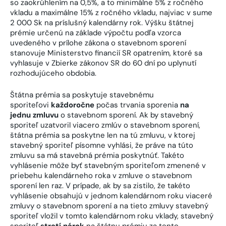
so zaokrúhlením na 0,5%, a to minimálne 5% z ročného
vkladu a maximálne 15% z ročného vkladu, najviac v sume
2 000 Sk na príslušný kalendárny rok. Výšku štátnej
prémie určenú na základe výpočtu podľa vzorca
uvedeného v prílohe zákona o stavebnom sporení
stanovuje Ministerstvo financií SR opatrením, ktoré sa
vyhlasuje v Zbierke zákonov SR do 60 dní po uplynutí
rozhodujúceho obdobia.
Štátna prémia sa poskytuje stavebnému
sporiteľovi
každoročne
počas trvania sporenia
na
jednu
zmluvu
o stavebnom sporení. Ak by stavebný
sporiteľ uzatvoril viacero zmlúv o stavebnom sporení,
štátna prémia sa poskytne len na tú zmluvu, v ktorej
stavebný sporiteľ písomne vyhlási, že práve na túto
zmluvu sa má stavebná prémia poskytnúť. Takéto
vyhlásenie môže byť stavebným sporiteľom zmenené v
priebehu kalendárneho roka v zmluve o stavebnom
sporení len raz. V prípade, ak by sa zistilo, že takéto
vyhlásenie obsahujú v jednom kalendárnom roku viaceré
zmluvy o stavebnom sporení a na tieto zmluvy stavebný
sporiteľ vložil v tomto kalendárnom roku vklady, stavebný
sporiteľ
stratí nárok
na štátnu prémiu za tento