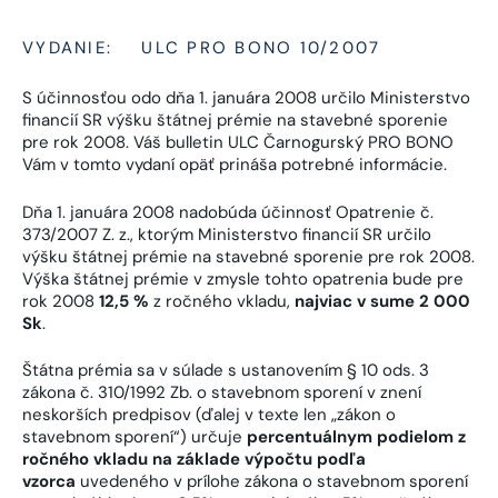
VYDANIE:
ULC PRO BONO 10/2007
S účinnosťou odo dňa 1. januára 2008 určilo Ministerstvo
financií SR výšku štátnej prémie na stavebné sporenie
pre rok 2008. Váš bulletin ULC Čarnogurský PRO BONO
Vám v tomto vydaní opäť prináša potrebné informácie.
Dňa 1. januára 2008 nadobúda účinnosť Opatrenie č.
373/2007 Z. z., ktorým Ministerstvo financií SR určilo
výšku štátnej prémie na stavebné sporenie pre rok 2008.
Výška štátnej prémie v zmysle tohto opatrenia bude pre
rok 2008
12,5 %
z ročného vkladu,
najviac
v sume 2 000
Sk
.
Štátna prémia sa v súlade s ustanovením § 10 ods. 3
zákona č. 310/1992 Zb. o stavebnom sporení v znení
neskorších predpisov (ďalej v texte len „zákon o
stavebnom sporení“) určuje
percentuálnym podielom z
ročného vkladu na základe výpočtu podľa
vzorca
uvedeného v prílohe zákona o stavebnom sporení