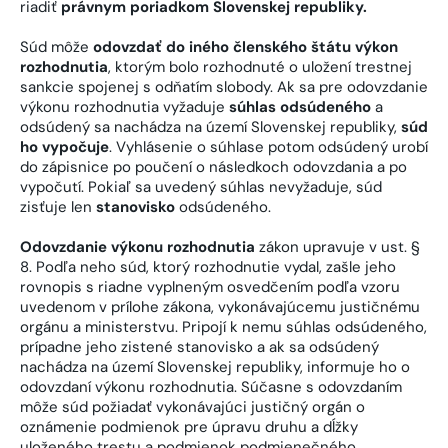
riadiť
právnym poriadkom Slovenskej republiky.
Súd môže
odovzdať do iného členského štátu výkon
rozhodnutia
, ktorým bolo rozhodnuté o uložení trestnej
sankcie spojenej s odňatím slobody. Ak sa pre odovzdanie
výkonu rozhodnutia vyžaduje
súhlas odsúdeného
a
odsúdený sa nachádza na území Slovenskej republiky,
súd
ho vypočuje
. Vyhlásenie o súhlase potom odsúdený urobí
do zápisnice po poučení o následkoch odovzdania a po
vypočutí. Pokiaľ sa uvedený súhlas nevyžaduje, súd
zisťuje len
stanovisko
odsúdeného.
Odovzdanie výkonu rozhodnutia
zákon upravuje v ust. §
8. Podľa neho súd, ktorý rozhodnutie vydal, zašle jeho
rovnopis s riadne vyplneným osvedčením podľa vzoru
uvedenom v prílohe zákona, vykonávajúcemu justičnému
orgánu a ministerstvu. Pripojí k nemu súhlas odsúdeného,
prípadne jeho zistené stanovisko a ak sa odsúdený
nachádza na území Slovenskej republiky, informuje ho o
odovzdaní výkonu rozhodnutia. Súčasne s odovzdaním
môže súd požiadať vykonávajúci justičný orgán o
oznámenie podmienok pre úpravu druhu a dĺžky
uloženého trestu a podmienok podmienečného