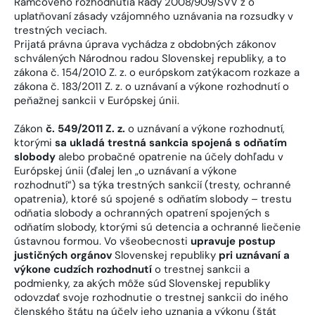
Rámcového rozhodnutia Rady 2008/909/SVV z o
uplatňovaní zásady vzájomného uznávania na rozsudky v
trestných veciach.
Prijatá právna úprava vychádza z obdobných zákonov
schválených Národnou radou Slovenskej republiky, a to
zákona č. 154/2010 Z. z. o európskom zatýkacom rozkaze a
zákona č. 183/2011 Z. z. o uznávaní a výkone rozhodnutí o
peňažnej sankcii v Európskej únii.
Zákon
č. 549/2011 Z. z.
o uznávaní a výkone rozhodnutí,
ktorými
sa ukladá trestná sankcia spojená s odňatím
slobody
alebo probačné opatrenie na účely dohľadu v
Európskej únii (ďalej len „o uznávaní a výkone
rozhodnutí“) sa týka trestných sankcií (tresty, ochranné
opatrenia), ktoré sú spojené s odňatím slobody – trestu
odňatia slobody a ochranných opatrení spojených s
odňatím slobody, ktorými sú detencia a ochranné liečenie
ústavnou formou. Vo všeobecnosti
upravuje postup
justičných orgánov
Slovenskej republiky
pri uznávaní a
výkone cudzích rozhodnutí
o trestnej sankcii a
podmienky, za akých môže súd Slovenskej republiky
odovzdať svoje rozhodnutie o trestnej sankcii do iného
členského štátu na účely jeho uznania a výkonu (štát