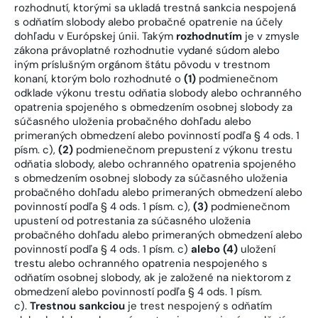
rozhodnutí, ktorými sa ukladá trestná sankcia nespojená
s odňatím slobody alebo probačné opatrenie na účely
dohľadu v Európskej únii. Takým
rozhodnutím
je v zmysle
zákona právoplatné rozhodnutie vydané súdom alebo
iným príslušným orgánom štátu pôvodu v trestnom
konaní, ktorým bolo rozhodnuté o
(1)
podmienečnom
odklade výkonu trestu odňatia slobody alebo ochranného
opatrenia spojeného s obmedzením osobnej slobody za
súčasného uloženia probačného dohľadu alebo
primeraných obmedzení alebo povinností podľa § 4 ods. 1
písm. c),
(2)
podmienečnom prepustení z výkonu trestu
odňatia slobody, alebo ochranného opatrenia spojeného
s obmedzením osobnej slobody za súčasného uloženia
probačného dohľadu alebo primeraných obmedzení alebo
povinností podľa § 4 ods. 1 písm. c),
(3)
podmienečnom
upustení od potrestania za súčasného uloženia
probačného dohľadu alebo primeraných obmedzení alebo
povinností podľa § 4 ods. 1 písm. c)
alebo
(4)
uložení
trestu alebo ochranného opatrenia nespojeného s
odňatím osobnej slobody, ak je založené na niektorom z
obmedzení alebo povinností podľa § 4 ods. 1 písm.
c).
Trestnou sankciou
je trest nespojený s odňatím