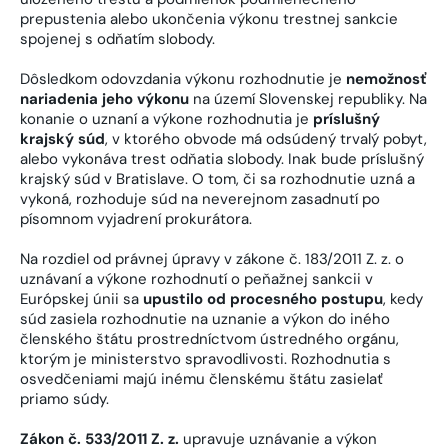
prepustenia alebo ukončenia výkonu trestnej sankcie
spojenej s odňatím slobody.
Dôsledkom odovzdania výkonu rozhodnutie je
nemožnosť
nariadenia jeho výkonu
na území Slovenskej republiky. Na
konanie o uznaní a výkone rozhodnutia je
príslušný
krajský súd
, v ktorého obvode má odsúdený trvalý pobyt,
alebo vykonáva trest odňatia slobody. Inak bude príslušný
krajský súd v Bratislave. O tom, či sa rozhodnutie uzná a
vykoná, rozhoduje súd na neverejnom zasadnutí po
písomnom vyjadrení prokurátora.
Na rozdiel od právnej úpravy v zákone č. 183/2011 Z. z. o
uznávaní a výkone rozhodnutí o peňažnej sankcii v
Európskej únii sa
upustilo od procesného postupu
, kedy
súd zasiela rozhodnutie na uznanie a výkon do iného
členského štátu prostredníctvom ústredného orgánu,
ktorým je ministerstvo spravodlivosti. Rozhodnutia s
osvedčeniami majú inému členskému štátu zasielať
priamo súdy.
Zákon č. 533/2011 Z. z.
upravuje uznávanie a výkon