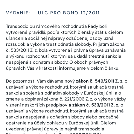
VYDANIE:
ULC PRO BONO 12/2011
Transpozíciou rámcového rozhodnutia Rady boli
vytvorené pravidlá, podľa ktorých členský štát s cieľom
uľahčenia sociálnej nápravy odsúdenej osoby uzná
rozsudok a vykoná trest odňatia slobody. Prijatím zákona
č. 533/2011 Z. z. bola vytvorená i právna úprava uznávania
a výkonu rozhodnutí, ktorými sa ukladá trestná sankcia
nespojená s odňatím slobody. O oboch právnych
úpravách Vás v krátkosti informujeme v celom článku.
Do pozornosti Vám dávame nový
zákon č. 549/2011 Z. z.
o
uznávaní a výkone rozhodnutí, ktorými sa ukladá trestná
sankcia spojená s odňatím slobody v Európskej únii a o
zmene a doplnení zákona č. 221/2006 Z. z. o výkone väzby
v znení neskorších predpisov
a zákon č. 533/2011 Z. z.
o
uznávaní a výkone rozhodnutí, ktorými sa ukladá trestná
sankcia nespojená s odňatím slobody alebo probačné
opatrenie na účely dohľadu v Európskej únii. Cieľom
uvedenej právnej úpravy je najmä transpozícia