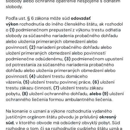
slobody alebo ochranné opatrenie nespojené s odňatím
slobody.
Podľa ust. § 6 zákona môže súd
odovzdať
výkon
rozhodnutia do iného členského štátu, ak rozhodol
o
(1)
podmienečnom prepustení z výkonu trestu odňatia
slobody za súčasného nariadenia probačného dohľadu
alebo uloženia primeraných obmedzení alebo
povinností,
(2)
nariadení probačného dohľadu alebo
uložení primeraných obmedzení alebo povinností
podmienečne odsúdenému,
(3)
podmienečnom upustení
od potrestania za súčasného nariadenia probačného
dohľadu alebo uloženia primeraných obmedzení alebo
povinností,
(4)
uložení trestu domáceho
väzenia,
(5)
uložení trestu povinnej práce,
(6)
uložení
trestu zákazu činnosti,
(7)
uložení trestu zákazu
pobytu,
(8)
uložení ochranného dohľadu,
alebo (9)
uložení
ochranného liečenia formou ambulantného liečenia.
Na konanie o uznaní a výkone rozhodnutia vydaného
justičným orgánom štátu pôvodu je príslušný
okresný
súd
, v ktorého obvode má odsúdený obvyklý pobyt. Súd
rozhodne o tom, či sa rozhodnutie cudzieho štátu uzná a