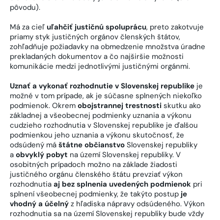
pôvodu).
Má za cieľ
uľahčiť justičnú spoluprácu
, preto zakotvuje
priamy styk justičných orgánov členských štátov,
zohľadňuje požiadavky na obmedzenie množstva úradne
prekladaných dokumentov a čo najširšie možnosti
komunikácie medzi jednotlivými justičnými orgánmi.
Uznať a vykonať rozhodnutie v Slovenskej republike
je
možné v tom prípade, ak je súčasne splnených niekoľko
podmienok. Okrem
obojstrannej trestnosti
skutku ako
základnej a všeobecnej podmienky uznania a výkonu
cudzieho rozhodnutia v Slovenskej republike je ďalšou
podmienkou jeho uznania a výkonu skutočnosť, že
odsúdený má
štátne občianstvo
Slovenskej republiky
a
obvyklý pobyt
na území Slovenskej republiky. V
osobitných prípadoch možno na základe žiadosti
justičného orgánu členského štátu prevziať výkon
rozhodnutia
aj bez splnenia uvedených podmienok
pri
splnení všeobecnej podmienky, že takýto postup
je
vhodný a účelný
z hľadiska nápravy odsúdeného. Výkon
rozhodnutia sa na území Slovenskej republiky bude vždy