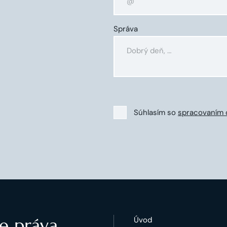
Správa
Súhlasím so
spracovaním 
e práva.
Úvod