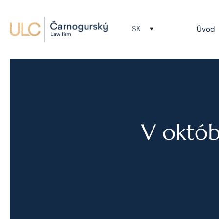
SK
Úvod
V októb