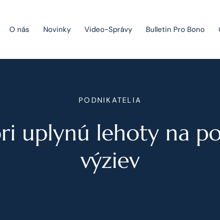
O nás
Novinky
Video-Správy
Bulletin Pro Bono
Public Private Partnership
PODNIKATELIA
Riešenie sporov
ri uplynú lehoty na p
Fúzie a akvizície
Právo obchodných spoločností
výziev
Právo hospodárskej súťaže