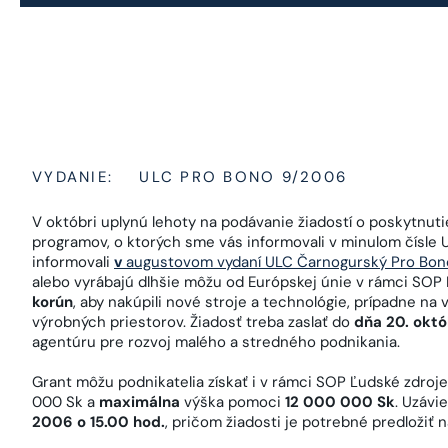
VYDANIE:
ULC PRO BONO 9/2006
V októbri uplynú lehoty na podávanie žiadostí o poskytnut
programov, o ktorých sme vás informovali v minulom čísle
informovali
v
augustovom vydaní ULC Čarnogurský Pro Bon
alebo vyrábajú dlhšie môžu od Európskej únie v rámci SOP
korún
, aby nakúpili nové stroje a technológie, prípadne n
výrobných priestorov. Žiadosť treba zaslať do
dňa 20. okt
agentúru pre rozvoj malého a stredného podnikania.
Grant môžu podnikatelia získať i v rámci SOP Ľudské zdroj
000 Sk a
maximálna
výška pomoci
12 000 000 Sk
. Uzávi
2006 o 15.00 hod.
, pričom žiadosti je potrebné predložiť