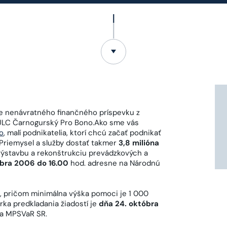
ie nenávratného finančného príspevku z
 ULC Čarnogurský Pro Bono.Ako sme vás
o
, malí podnikatelia, ktorí chcú začať podnikať
 Priemysel a služby dostať takmer
3,8 milióna
a výstavbu a rekonštrukciu prevádzkových a
óbra 2006 do 16.00
hod. adresne na Národnú
e, pričom minimálna výška pomoci je 1 000
erka predkladania žiadostí je
dňa 24. októbra
 na MPSVaR SR.