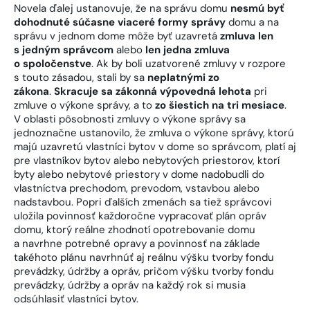
Novela ďalej ustanovuje, že na správu domu
nesmú byť
dohodnuté súčasne viaceré formy správy
domu a na
správu v jednom dome môže byť uzavretá
zmluva len
s jedným správcom
alebo
len jedna zmluva
o spoločenstve
. Ak by boli uzatvorené zmluvy v rozpore
s touto zásadou, stali by sa
neplatnými zo
zákona
.
Skracuje sa zákonná výpovedná lehota
pri
zmluve o výkone správy, a to
zo šiestich na tri mesiace
.
V oblasti pôsobnosti zmluvy o výkone správy sa
jednoznačne ustanovilo, že zmluva o výkone správy, ktorú
majú uzavretú vlastníci bytov v dome so správcom, platí aj
pre vlastníkov bytov alebo nebytových priestorov, ktorí
byty alebo nebytové priestory v dome nadobudli do
vlastníctva prechodom, prevodom, vstavbou alebo
nadstavbou. Popri ďalších zmenách sa tiež správcovi
uložila povinnosť každoročne vypracovať plán opráv
domu, ktorý reálne zhodnotí opotrebovanie domu
a navrhne potrebné opravy a povinnosť na základe
takéhoto plánu navrhnúť aj reálnu výšku tvorby fondu
prevádzky, údržby a opráv, pričom výšku tvorby fondu
prevádzky, údržby a opráv na každý rok si musia
odsúhlasiť vlastníci bytov.