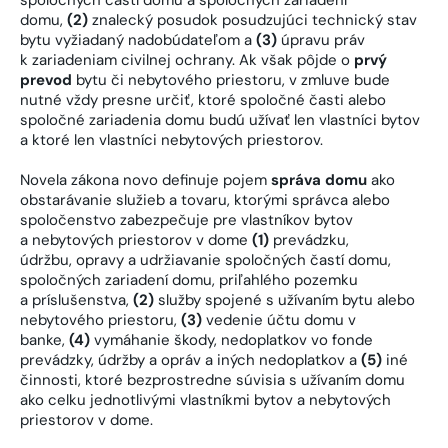
spoločných častí domu a spoločných zariadení
domu,
(2)
znalecký posudok posudzujúci technický stav
bytu vyžiadaný nadobúdateľom a
(3)
úpravu práv
k zariadeniam civilnej ochrany. Ak však pôjde o
prvý
prevod
bytu či nebytového priestoru, v zmluve bude
nutné vždy presne určiť, ktoré spoločné časti alebo
spoločné zariadenia domu budú užívať len vlastníci bytov
a ktoré len vlastníci nebytových priestorov.
Novela zákona novo definuje pojem
správa domu
ako
obstarávanie služieb a tovaru, ktorými správca alebo
spoločenstvo zabezpečuje pre vlastníkov bytov
a nebytových priestorov v dome
(1)
prevádzku,
údržbu, opravy a udržiavanie spoločných častí domu,
spoločných zariadení domu, priľahlého pozemku
a príslušenstva,
(2)
služby spojené s užívaním bytu alebo
nebytového priestoru,
(3)
vedenie účtu domu v
banke,
(4)
vymáhanie škody, nedoplatkov vo fonde
prevádzky, údržby a opráv a iných nedoplatkov a
(5)
iné
činnosti, ktoré bezprostredne súvisia s užívaním domu
ako celku jednotlivými vlastníkmi bytov a nebytových
priestorov v dome.