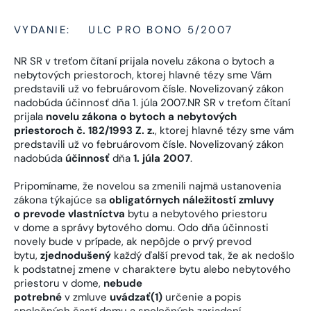
VYDANIE:
ULC PRO BONO 5/2007
NR SR v treťom čítaní prijala novelu zákona o bytoch a
nebytových priestoroch, ktorej hlavné tézy sme Vám
predstavili už vo februárovom čísle. Novelizovaný zákon
nadobúda účinnosť dňa 1. júla 2007.NR SR v treťom čítaní
prijala
novelu zákona o bytoch a nebytových
priestoroch č. 182/1993 Z. z.
, ktorej hlavné tézy sme vám
predstavili už vo februárovom čísle. Novelizovaný zákon
nadobúda
účinnosť
dňa
1. júla 2007
.
Pripomíname, že novelou sa zmenili najmä ustanovenia
zákona týkajúce sa
obligatórnych náležitostí zmluvy
o prevode vlastníctva
bytu a nebytového priestoru
v dome a správy bytového domu. Odo dňa účinnosti
novely bude v prípade, ak nepôjde o prvý prevod
bytu,
zjednodušený
každý ďalší prevod tak, že ak nedošlo
k podstatnej zmene v charaktere bytu alebo nebytového
priestoru v dome,
nebude
potrebné
v zmluve
uvádzať
(1)
určenie a popis