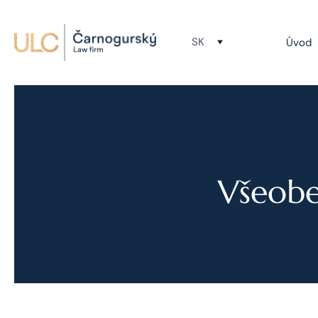
SK
Úvod
Všeobe