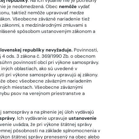
ej republiky
. Na ich vydanie nie je potrebný
 nie je neobmedzená. Obec
nemôže
vydať
konu, taktiež nemôže upravovať medze
zákon. Všeobecne záväzné nariadenie tiež
ým zákonmi, s medzinárodnými zmluvami s
 a vyhlásené spôsobom ustanoveným zákonom a
lovenskej republiky nevyžaduje.
Povinnosti,
§ 4 ods. 3 zákona č. 369/1990 Zb. o obecnom
súhrn povinností obcí pri výkone samosprávy.
iných oblastiach, ako sú uvedené v
i pri výkone samosprávy upravujú aj zákony.
že obec všeobecne záväzným nariadením
tupných miestach. Všeobecne záväznými
hybu psov na verejnom priestranstve a
samosprávy a na plnenie jej úloh vydávajú
 správy
. Ich vydávanie upravuje
ustanovenie
enie uvádza, že pri výkone štátnej správy
zemnej pôsobnosti na základe splnomocnenia v
výkon štátnej správy prenesený na obec alebo