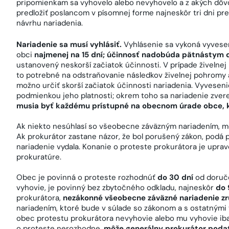
pripomienkam sa vyhovelo alebo nevyhovelo a z akých dô
predložiť poslancom v písomnej forme najneskôr tri dni p
návrhu nariadenia.
Nariadenie sa musí vyhlásiť.
Vyhlásenie sa vykoná vyvesen
obci
najmenej na 15 dní; účinnosť nadobúda pätnástym
ustanovený neskorší začiatok účinnosti. V prípade živelne
to potrebné na odstraňovanie následkov živelnej pohromy 
možno určiť skorší začiatok účinnosti nariadenia. Vyvesenie
podmienkou jeho platnosti; okrem toho sa nariadenie zver
musia byť každému prístupné na obecnom úrade obce, kt
Ak niekto nesúhlasí so všeobecne záväzným nariadením, 
Ak prokurátor zastane názor, že bol porušený zákon, podá 
nariadenie vydala. Konanie o proteste prokurátora je upra
prokuratúre.
Obec je povinná o proteste rozhodnúť
do 30 dní
od doruč
vyhovie, je povinný bez zbytočného odkladu, najneskôr
do 
prokurátora,
nezákonné všeobecne záväzné nariadenie zr
nariadením, ktoré bude v súlade so zákonom a s ostatným
obec protestu prokurátora nevyhovie alebo mu vyhovie iba
o proteste nerozhodne,
môže generálny prokurátor poda