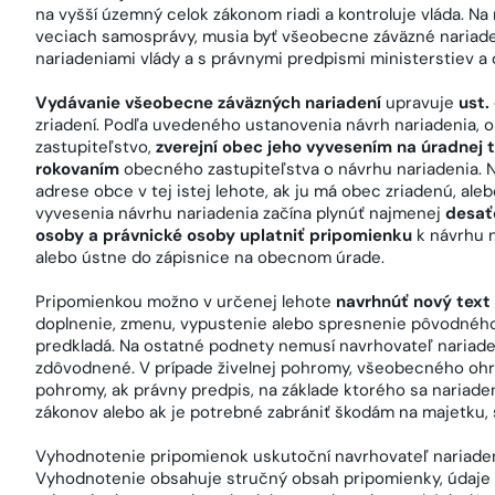
na vyšší územný celok zákonom riadi a kontroluje vláda. N
veciach samosprávy, musia byť všeobecne záväzné nariadeni
nariadeniami vlády a s právnymi predpismi ministerstiev a
Vydávanie všeobecne záväzných nariadení
upravuje
ust.
zriadení. Podľa uvedeného ustanovenia návrh nariadenia,
zastupiteľstvo,
zverejní obec jeho vyvesením na úradnej t
rokovaním
obecného zastupiteľstva o návrhu nariadenia. Ná
adrese obce v tej istej lehote, ak ju má obec zriadenú, a
vyvesenia návrhu nariadenia začína plynúť najmenej
desať
osoby a právnické osoby uplatniť pripomienku
k návrhu n
alebo ústne do zápisnice na obecnom úrade.
Pripomienkou možno v určenej lehote
navrhnúť nový text
doplnenie, zmenu, vypustenie alebo spresnenie pôvodného 
predkladá. Na ostatné podnety nemusí navrhovateľ nariadeni
zdôvodnené. V prípade živelnej pohromy, všeobecného ohro
pohromy, ak právny predpis, na základe ktorého sa nariaden
zákonov alebo ak je potrebné zabrániť škodám na majetku,
Vyhodnotenie pripomienok uskutoční navrhovateľ nariadenia
Vyhodnotenie obsahuje stručný obsah pripomienky, údaje o