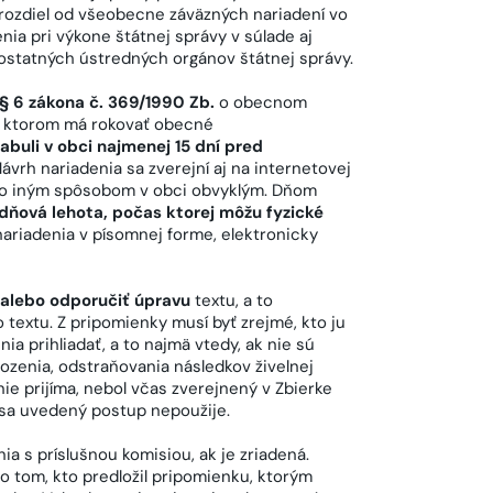
a rozdiel od všeobecne záväzných nariadení vo
a pri výkone štátnej správy v súlade aj
 ostatných ústredných orgánov štátnej správy.
 § 6 zákona č. 369/1990 Zb.
o obecnom
 o ktorom má rokovať obecné
abuli v obci najmenej 15 dní pred
vrh nariadenia sa zverejní aj na internetovej
lebo iným spôsobom v obci obvyklým. Dňom
dňová lehota, počas ktorej môžu fyzické
ariadenia v písomnej forme, elektronicky
 alebo odporučiť úpravu
textu, a to
textu. Z pripomienky musí byť zrejmé, kto ju
a prihliadať, a to najmä vtedy, ak nie sú
zenia, odstraňovania následkov živelnej
ie prijíma, nebol včas zverejnený v Zbierke
 sa uvedený postup nepoužije.
 s príslušnou komisiou, ak je zriadená.
 tom, kto predložil pripomienku, ktorým