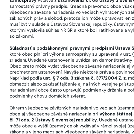
samosprávy
vyplýva z
ustanovenia čl. 68 Ústavy Slovensk
samostatný právny predpis. Kreačná právomoc obce však
všeobecne záväzné nariadenia vo veciach vyhradených zá
základných práv a slobôd, pretože ich môže upravovať len 
musí byť v súlade s Ústavou Slovenskej republiky, ústavn
ktorými vyslovila súhlas NR SR a ktoré boli ratifikované
so zákonmi.
Súladnosť s podzákonnými právnymi predpismi Ústava S
ktoré obec plní pri výkone samosprávy sú upravené v ust. 
zriadení. Uvedené ustanovenie uvádza len demonštratívny 
Obec preto môže vydať všeobecne záväzné nariadenie aj v 
predmetnom ustanovení. Navyše niektoré práva a povinnost
Napríklad podľa
ust. § 7 ods. 3 zákona č. 377/2004 Z. z.
mô
obmedziť alebo zakázať fajčenie aj na iných verejne prís
nariadeniami obce často upravujú podmienky držania a po
podmienky chovu domácich zvierat.
Okrem všeobecne záväzných nariadení vo veciach územnej 
obce aj všeobecne záväzné nariadenia
pri výkone štátnej
čl. 71 ods. 2 Ústavy Slovenskej republiky
. Uvedené ustanov
môže obec a vyšší územný celok vydávať v rámci svojej ú
zákone a v jeho medziach všeobecne záväzné nariadenia, 