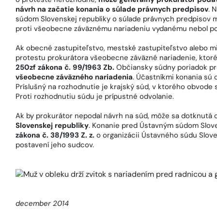
návrh na začatie konania o súlade právnych predpisov
. 
súdom Slovenskej republiky o súlade právnych predpisov m
proti všeobecne záväznému nariadeniu vydanému nebol po
Ak obecné zastupiteľstvo, mestské zastupiteľstvo alebo mi
protestu prokurátora všeobecne záväzné nariadenie, ktor
250zf zákona č. 99/1963 Zb.
Občiansky súdny poriadok pr
všeobecne záväzného nariadenia
. Účastníkmi konania sú 
Príslušný na rozhodnutie je krajský súd, v ktorého obvode
Proti rozhodnutiu súdu je prípustné odvolanie.
Ak by prokurátor nepodal návrh na súd, môže sa dotknutá 
Slovenskej republiky
. Konanie pred Ústavným súdom Slove
zákona č. 38/1993 Z. z.
o organizácii Ústavného súdu Sloven
postavení jeho sudcov.
december 2014