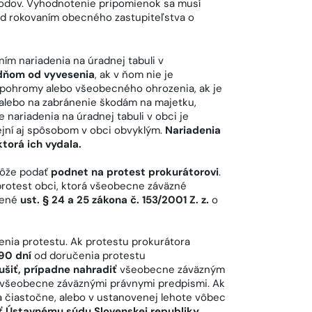
vodov. Vyhodnotenie pripomienok sa musí
red rokovaním obecného zastupiteľstva o
ím nariadenia na úradnej tabuli v
 dňom od vyvesenia
, ak v ňom nie je
j pohromy alebo všeobecného ohrozenia, ak je
alebo na zabránenie škodám na majetku,
 nariadenia na úradnej tabuli v obci je
ejní aj spôsobom v obci obvyklým.
Nariadenia
orá ich vydala.
môže podať
podnet na protest prokurátorovi
.
protest obci, ktorá všeobecne záväzné
vené
ust. § 24 a 25 zákona č. 153/2001 Z. z.
o
enia protestu. Ak protestu prokurátora
90 dní
od doručenia protestu
ušiť, prípadne nahradiť
všeobecne záväzným
i všeobecne záväznými právnymi predpismi. Ak
 čiastočne, alebo v ustanovenej lehote vôbec
ť Ústavnému súdu Slovenskej republiky