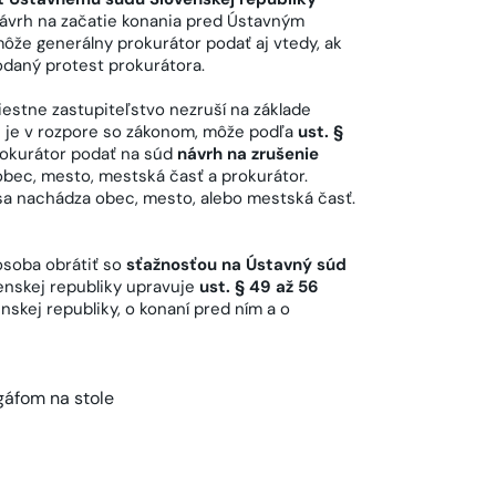
Návrh na začatie konania pred Ústavným
ôže generálny prokurátor podať aj vtedy, ak
daný protest prokurátora.
estne zastupiteľstvo nezruší na základe
é je v rozpore so zákonom, môže podľa
ust. §
okurátor podať na súd
návrh na zrušenie
obec, mesto, mestská časť a prokurátor.
 sa nachádza obec, mesto, alebo mestská časť.
osoba obrátiť so
sťažnosťou na Ústavný súd
nskej republiky upravuje
ust. § 49 až 56
skej republiky, o konaní pred ním a o