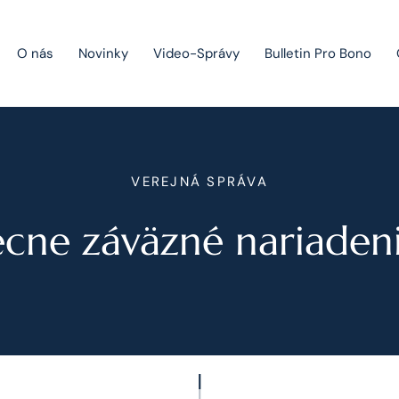
O nás
Novinky
Video-Správy
Bulletin Pro Bono
Public Private Partnership
VEREJNÁ SPRÁVA
Riešenie sporov
cne záväzné nariaden
Fúzie a akvizície
Právo obchodných spoločností
Právo hospodárskej súťaže