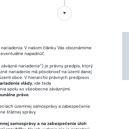
nariadenia. V našom článku Vás oboznámime
 eventuálne napadnúť.
záväzné nariadenie“) je právny predpis, ktorý
äzné nariadenie má pôsobnosť na území danej
 území obce. V hierarchii právnych predpisov
nariadenia vlády
, ide teda
enia spolu so všeobecne záväznými
unálne právo
.
veciach územnej samosprávy a zabezpečenie
ne štátnej správy.
mnej samosprávy a na zabezpečenie úloh