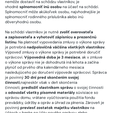
nemôže dostaviť na schôdzu vlastníkov, je
vhodné
splnomocniť inú osobu
na účasť na schôdzi.
Splnomocniť môže akúkoľvek osobu, najvhodnejšie je
splnomocniť rodinného príslušníka alebo inú
dôveryhodnú osobu.
Na schôdzi vlastníkov je nutné
zvoliť overovateľa
a zapisovateľa a vyhotoviť zápisnicu a prezenčnú
listinu
. Na platnosť vypovedania zmluvy o výkone správy
je potrebná
nadpolovičná väčšina všetkých vlastníkov
.
Výpoveď zmluvy o výkone správy je potrebné doručiť
správcovi.
Výpovedná doba je 3 mesiace
, ak v zmluve
o výkone správy nie je dohodnutá iná lehota a začína
plynúť od prvého dňa kalendárneho mesiaca
nasledujúceho po doručení výpovede správcovi. Správca
je povinný
30 dní pred skončením svojej
činnosti
,najneskôr však v deň skončenia
činnosti,
predložiť vlastníkom správu
o svojej činnosti
a
odovzdať všetky písomné materiály
súvisiace so
správou domu, vrátane vyúčtovania použitia fondu
prevádzky, údržby a opráv a úhrad za plnenia. Zároveň je
povinný
previesť zostatok majetku vlastníkov
na
účtoch v banke na účty nového správcu alebo