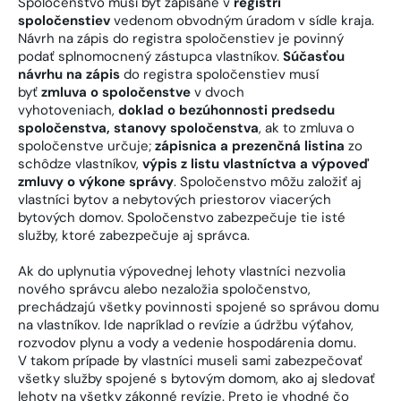
Spoločenstvo musí byť zapísané v
registri
spoločenstiev
vedenom obvodným úradom v sídle kraja.
Návrh na zápis do registra spoločenstiev je povinný
podať splnomocnený zástupca vlastníkov.
Súčasťou
návrhu na zápis
do registra spoločenstiev musí
byť
zmluva o spoločenstve
v dvoch
vyhotoveniach,
doklad o bezúhonnosti predsedu
spoločenstva, stanovy spoločenstva
, ak to zmluva o
spoločenstve určuje;
zápisnica a prezenčná listina
zo
schôdze vlastníkov,
výpis z listu vlastníctva a výpoveď
zmluvy o výkone správy
. Spoločenstvo môžu založiť aj
vlastníci bytov a nebytových priestorov viacerých
bytových domov. Spoločenstvo zabezpečuje tie isté
služby, ktoré zabezpečuje aj správca.
Ak do uplynutia výpovednej lehoty vlastníci nezvolia
nového správcu alebo nezaložia spoločenstvo,
prechádzajú všetky povinnosti spojené so správou domu
na vlastníkov. Ide napríklad o revízie a údržbu výťahov,
rozvodov plynu a vody a vedenie hospodárenia domu.
V takom prípade by vlastníci museli sami zabezpečovať
všetky služby spojené s bytovým domom, ako aj sledovať
lehoty na všetky zákonné revízie. Preto je vhodné čo