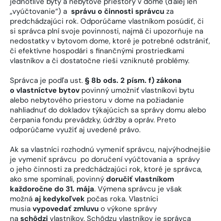
jednotlivé byty a nebytové priestory v dome (ďalej len
„vyúčtovanie“) a
správu o činnosti správcu
za
predchádzajúci rok. Odporúčame vlastníkom posúdiť, či
si správca plní svoje povinnosti, najmä či upozorňuje na
nedostatky v bytovom dome, ktoré je potrebné odstrániť,
či efektívne hospodári s finančnými prostriedkami
vlastníkov a či dostatočne rieši vzniknuté problémy.
Správca je podľa ust.
§ 8b ods. 2 písm. f) zákona
o vlastníctve bytov
povinný umožniť vlastníkovi bytu
alebo nebytového priestoru v dome na požiadanie
nahliadnuť do dokladov týkajúcich sa správy domu alebo
čerpania fondu prevádzky, údržby a opráv. Preto
odporúčame využiť aj uvedené právo.
Ak sa vlastníci rozhodnú vymeniť správcu, najvýhodnejšie
je vymeniť správcu po doručení vyúčtovania a správy
o jeho činnosti za predchádzajúci rok, ktoré je správca,
ako sme spomínali, povinný
doručiť vlastníkom
každoročne do 31. mája
. Výmena správcu je však
možná
aj kedykoľvek
počas roka. Vlastníci
musia
vypovedať zmluvu
o výkone správy
na
schôdzi
vlastníkov. Schôdzu vlastníkov je správca