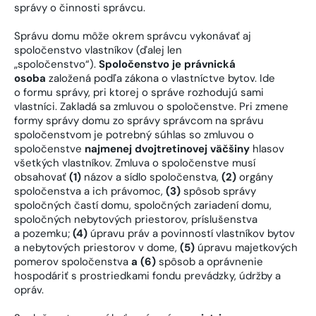
správy o činnosti správcu.
Správu domu môže okrem správcu vykonávať aj
spoločenstvo vlastníkov (ďalej len
„spoločenstvo“).
Spoločenstvo je právnická
osoba
založená podľa zákona o vlastníctve bytov. Ide
o formu správy, pri ktorej o správe rozhodujú sami
vlastníci. Zakladá sa zmluvou o spoločenstve. Pri zmene
formy správy domu zo správy správcom na správu
spoločenstvom je potrebný súhlas so zmluvou o
spoločenstve
najmenej dvojtretinovej väčšiny
hlasov
všetkých vlastníkov. Zmluva o spoločenstve musí
obsahovať
(1)
názov a sídlo spoločenstva,
(2)
orgány
spoločenstva a ich právomoc,
(3)
spôsob správy
spoločných častí domu, spoločných zariadení domu,
spoločných nebytových priestorov, príslušenstva
a pozemku;
(4)
úpravu práv a povinností vlastníkov bytov
a nebytových priestorov v dome,
(5)
úpravu majetkových
pomerov spoločenstva
a (6)
spôsob a oprávnenie
hospodáriť s prostriedkami fondu prevádzky, údržby a
opráv.