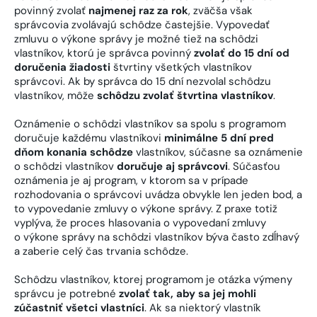
povinný zvolať
najmenej raz za rok
, zväčša však
správcovia zvolávajú schôdze častejšie. Vypovedať
zmluvu o výkone správy je možné tiež na schôdzi
vlastníkov, ktorú je správca povinný
zvolať do 15 dní od
doručenia žiadosti
štvrtiny všetkých vlastníkov
správcovi. Ak by správca do 15 dní nezvolal schôdzu
vlastníkov, môže
schôdzu zvolať štvrtina vlastníkov
.
Oznámenie o schôdzi vlastníkov sa spolu s programom
doručuje každému vlastníkovi
minimálne 5 dní pred
dňom konania schôdze
vlastníkov, súčasne sa oznámenie
o schôdzi vlastníkov
doručuje aj správcovi
. Súčasťou
oznámenia je aj program, v ktorom sa v prípade
rozhodovania o správcovi uvádza obvykle len jeden bod, a
to vypovedanie zmluvy o výkone správy. Z praxe totiž
vyplýva, že proces hlasovania o vypovedaní zmluvy
o výkone správy na schôdzi vlastníkov býva často zdĺhavý
a zaberie celý čas trvania schôdze.
Schôdzu vlastníkov, ktorej programom je otázka výmeny
správcu je potrebné
zvolať tak, aby sa jej mohli
zúčastniť všetci vlastníci
. Ak sa niektorý vlastník