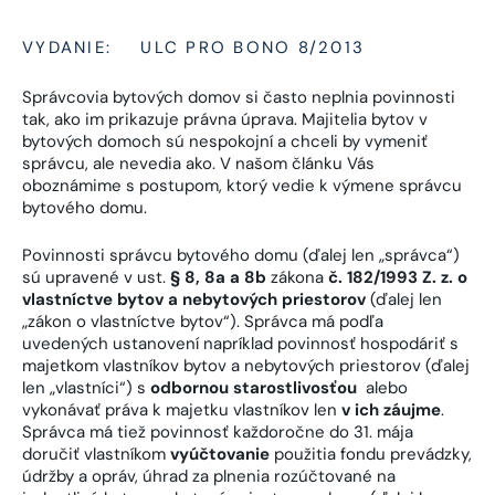
VYDANIE:
ULC PRO BONO 8/2013
Správcovia bytových domov si často neplnia povinnosti
tak, ako im prikazuje právna úprava. Majitelia bytov v
bytových domoch sú nespokojní a chceli by vymeniť
správcu, ale nevedia ako. V našom článku Vás
oboznámime s postupom, ktorý vedie k výmene správcu
bytového domu.
Povinnosti správcu bytového domu (ďalej len „správca“)
sú upravené v ust.
§ 8, 8a a 8b
zákona
č. 182/1993 Z. z. o
vlastníctve bytov a nebytových priestorov
(ďalej len
„zákon o vlastníctve bytov“). Správca má podľa
uvedených ustanovení napríklad povinnosť hospodáriť s
majetkom vlastníkov bytov a nebytových priestorov (ďalej
len „vlastníci“) s
odbornou starostlivosťou
alebo
vykonávať práva k majetku vlastníkov len
v ich záujme
.
Správca má tiež povinnosť každoročne do 31. mája
doručiť vlastníkom
vyúčtovanie
použitia fondu prevádzky,
údržby a opráv, úhrad za plnenia rozúčtované na