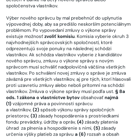
spoločenstva vlastníkov.
Výber nového správcu by mal prebehnúť do uplynutia
výpovednej doby, aby sa predišlo neskorším potenciálnym
problémom. Po vypovedaní zmluvy o výkone správy
existuje možnosť
zvoliť komisiu
. Komisia vyberie okruh 3
najvhodnejších správcovských spoločností, ktoré
odprezentujú svoje ponuky na následnej schôdzi
vlastníkov. Ak schôdza vlastníkov vyberie z kandidátov
nového správcu, zmluvu o výkone správy s novým
správcom musí schváliť nadpolovičná väčšina všetkých
vlastníkov. Po schválení novej zmluvy o správe je zmluva
záväzná pre všetkých vlastníkov, aj pre tých, ktorí hlasovali
proti uzavretiu zmluvy alebo neboli prítomní na schôdzi
vlastníkov. Zmluva o výkone správy musí podľa ust.
§ 8a
ods. 1 zákona o vlastníctve bytov
obsahovať
najmä
(1)
vzájomné práva a povinnosti správcu
a vlastníkov,
(2)
spôsob výkonu správy spoločných
priestorov,
(3)
zásady hospodárenia s prostriedkami
fondu prevádzky, údržby a opráv,
(4)
zásady platenia
úhrad za plnenia a hospodárenie s nimi,
(5)
zásady
určenia výšky platieb za správu
a (6)
rozsah a obsah