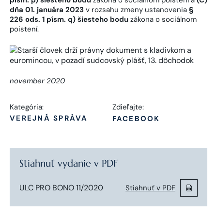
písm. p) šiesteho bodu
zákona o sociálnom poistení a
(C)
dňa 01. januára 2023
v rozsahu zmeny ustanovenia
§
226 ods. 1 písm. q) šiesteho bodu
zákona o sociálnom
poistení.
november 2020
Kategória:
Zdieľajte:
VEREJNÁ SPRÁVA
FACEBOOK
Stiahnuť vydanie v PDF
ULC PRO BONO 11/2020
Stiahnuť v PDF