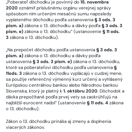
„Poberateľ dôchodku je povinný do
15. novembra
2020
oznámiť príslušnému orgánu verejnej správy
spôsobom ním určeným mesačnú sumu naposledy
vyplateného dôchodku podľa ustanovenia
§ 3 ods. 3
písm. a)
zákona o 13. dôchodku a dávky podľa
§ 3 ods. 3
písm. e)
zákona o 13. dôchodku“ (ustanovenie
§ 11 ods.
3
zákona o 13. dôchodku).
„Na prepočet dôchodku podľa ustanovenia
§ 3 ods. 3
písm. a)
zákona o 13. dôchodku a dávky podľa
ustanovenia
§ 3 ods. 3 písm. e)
zákona o 13. dôchodku,
ktoré sa poberateľovi dôchodku podľa ustanovenia
§
11ods. 3
zákona o 13. dôchodku vyplácajú v cudzej mene,
sa použije referenčný výmenný kurz určený a vyhlásený
Európskou centrálnou bankou alebo Národnou bankou
Slovenska, ktorý je platný k
1. októbru 2020
. Dôchodok a
dávka prepočítané podľa prvej vety sa zaokrúhľujú na
najbližší eurocent nadol“ (ustanovenie
§ 11 ods. 4
zákona
o 13. dôchodku).
Zákon o 13. dôchodku prináša aj zmeny a doplnenia
viacerých zákonov.