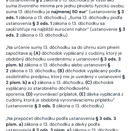
suma životného minima pre jednu plnoletú fyzickú osobu;
suma 13. dôchodku je
najmenej 50 eur
“ (ustanovenie
§ 3
ods. 1
zákona o 13. dôchodku). „Suma 13. dôchodku podľa
ustanovenia
§ 3 ods. 1
zákona o 13. dôchodku sa
zaokrúhľuje na najbližší eurocent nahor“ (ustanovenie
§ 3
ods. 2
zákona o 13. dôchodku).
„Na určenie sumy 13. dôchodku sa do úhrnu súm plnení
započítava aj
(A)
dôchodok vyplácaný z cudziny, ktorý je
obdobný dôchodku uvedenému v ustanovení
§ 3 ods. 3
písm. b)
zákona o 13. dôchodku alebo ustanovení
§
2
zákona o 13. dôchodku,
(B)
dôchodok vyplácaný podľa
osobitného predpisu, ktorý nie je uvedený v ustanovení
§
2 písm. b) a c)
zákona o 13. dôchodku,
(C)
dôchodok
vyplácaný zo starobného dôchodkového
sporenia,
(D)
vyrovnávací príplatok,
(E)
dávka vyplácaná z
cudziny, ktorá je obdobná vyrovnávaciemu príplatku“
(ustanovenie
§ 3 ods. 3
zákona o 13. dôchodku).
„Na prepočet dôchodku podľa ustanovenia
§ 3 ods. 3
písm. a)
zákona o 13. dôchodku a dávky podľa
ustanovenia
§ 3 ods. 3 písm. e)
zákona o 13. dôchodku,