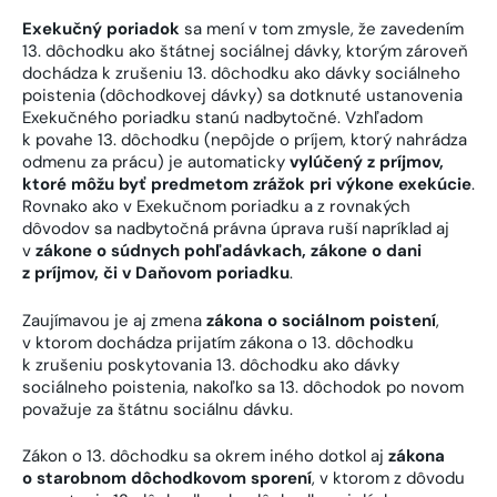
Exekučný poriadok
sa mení v tom zmysle, že zavedením
13. dôchodku ako štátnej sociálnej dávky, ktorým zároveň
dochádza k zrušeniu 13. dôchodku ako dávky sociálneho
poistenia (dôchodkovej dávky) sa dotknuté ustanovenia
Exekučného poriadku stanú nadbytočné. Vzhľadom
k povahe 13. dôchodku (nepôjde o príjem, ktorý nahrádza
odmenu za prácu) je automaticky
vylúčený z príjmov,
ktoré môžu byť predmetom zrážok pri výkone exekúcie
.
Rovnako ako v Exekučnom poriadku a z rovnakých
dôvodov sa nadbytočná právna úprava ruší napríklad aj
v
zákone o súdnych pohľadávkach, zákone o dani
z príjmov, či v Daňovom poriadku
.
Zaujímavou je aj zmena
zákona o sociálnom poistení
,
v ktorom dochádza prijatím zákona o 13. dôchodku
k zrušeniu poskytovania 13. dôchodku ako dávky
sociálneho poistenia, nakoľko sa 13. dôchodok po novom
považuje za štátnu sociálnu dávku.
Zákon o 13. dôchodku sa okrem iného dotkol aj
zákona
o starobnom dôchodkovom sporení
, v ktorom z dôvodu