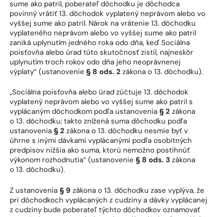
sume ako patril, poberateľ dôchodku je dôchodca
povinný vrátiť 13. dôchodok vyplatený neprávom alebo vo
vyššej sume ako patril. Nárok na vrátenie 13. dôchodku
vyplateného neprávom alebo vo vyššej sume ako patril
zaniká uplynutím jedného roka odo dňa, keď Sociálna
poisťovňa alebo úrad túto skutočnosť zistil, najneskôr
uplynutím troch rokov odo dňa jeho neoprávnenej
výplaty“ (ustanovenie
§ 8 ods. 2
zákona o 13. dôchodku).
„Sociálna poisťovňa alebo úrad zúčtuje 13. dôchodok
vyplatený neprávom alebo vo vyššej sume ako patril s
vyplácaným dôchodkom podľa ustanovenia
§ 2
zákona
o 13. dôchodku; takto znížená suma dôchodku podľa
ustanovenia
§ 2
zákona o 13. dôchodku nesmie byť v
úhrne s inými dávkami vyplácanými podľa osobitných
predpisov nižšia ako suma, ktorú nemožno postihnúť
výkonom rozhodnutia“ (ustanovenie
§ 8 ods. 3
zákona
o 13. dôchodku).
Z ustanovenia
§ 9
zákona o 13. dôchodku zase vyplýva, že
pri dôchodkoch vyplácaných z cudziny a dávky vyplácanej
z cudziny bude poberateľ týchto dôchodkov oznamovať