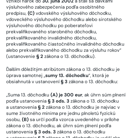
vznikol nárok do
30. júna 2002
a stali sa dávkami
výsluhového zabezpečenia podľa osobitného
predpisu,
(C)
vdovského výsluhového dôchodku,
vdoveckého výsluhového dôchodku alebo sirotského
výsluhového dôchodku po poberateľovi
prekvalifikovaného starobného dôchodku,
prekvalifikovaného invalidného dôchodku,
prekvalifikovaného čiastočného invalidného dôchodku
alebo prekvalifikovaného dôchodku za výsluhu rokov“
(ustanovenie
§ 2
zákona o 13. dôchodku).
Ďalším dôležitým atribútom zákona o 13. dôchodku je
úprava samotnej „
sumy 13. dôchodku
“, ktorá je
obsiahnutá v ustanovení
§ 3
zákona o 13. dôchodku:
„Suma 13. dôchodku
(A) je 300 eur
, ak úhrn súm plnení
podľa ustanovenia
§ 3 ods. 3
zákona o 13. dôchodku
a ustanovenia
§ 2
zákona o 13. dôchodku je najviac v
sume životného minima pre jednu plnoletú fyzickú
osobu,
(B)
sa určí podľa vzorca uvedeného v prílohe
zákona o 13. dôchodku, ak úhrn súm plnení podľa
ustanovenia
§ 3 ods. 3
zákona o 13. dôchodku
a ustanovenia
§ 2
zákona o 13. dôchodku je vyšší ako