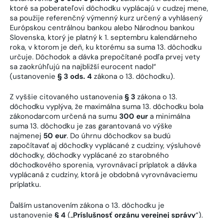
ktoré sa poberateľovi dôchodku vyplácajú v cudzej mene,
sa použije referenčný výmenný kurz určený a vyhlásený
Európskou centrálnou bankou alebo Národnou bankou
Slovenska, ktorý je platný k 1. septembru kalendárneho
roka, v ktorom je deň, ku ktorému sa suma 13. dôchodku
určuje. Dôchodok a dávka prepočítané podľa prvej vety
sa zaokrúhľujú na najbližší eurocent nadol“
(ustanovenie
§ 3 ods. 4
zákona o 13. dôchodku).
Z vyššie citovaného ustanovenia
§ 3
zákona o 13.
dôchodku vyplýva, že maximálna suma 13. dôchodku bola
zákonodarcom určená na sumu
300 eur
a minimálna
suma 13. dôchodku je zas garantovaná vo výške
najmenej
50 eur
. Do úhrnu dôchodkov sa budú
započítavať aj dôchodky vyplácané z cudziny, výsluhové
dôchodky, dôchodky vyplácané zo starobného
dôchodkového sporenia, vyrovnávací príplatok a dávka
vyplácaná z cudziny, ktorá je obdobná vyrovnávaciemu
príplatku.
Ďalším ustanovením zákona o 13. dôchodku je
ustanovenie
§ 4
(„
Príslušnosť orgánu verejnej správy
“).