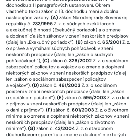
dôchodku z 11 paragrafových ustanovení. Okrem
vlastného textu zákon o 13. dôchodku mení a dopĺňa
nasledujúce zákony:
(A)
zákon Národnej rady Slovenskej
republiky č.
233/1995
Z. z. o súdnych exekútoroch
a exekučnej činnosti (Exekučný poriadok) a o zmene
a doplnení ďalších zákonov v znení neskorších predpisov
(ďalej len „Exekučný poriadok“),
(B)
zákon č.
65/2001
Z. z.
o správe a vymáhaní súdnych pohľadávok v znení
neskorších predpisov (ďalej len „zákon o súdnych
pohľadávkach“),
(C)
zákon č.
328/2002
Z. z. o sociálnom
zabezpečení policajtov a vojakov a o zmene a doplnení
niektorých zákonov v znení neskorších predpisov (ďalej
len „zákon o sociálnom zabezpečení policajtov
a vojakov“),
(D)
zákon č.
461/2003
Z. z. o sociálnom
poistení v znení neskorších predpisov (ďalej len „zákon
o sociálnom poistení“),
(E)
zákon č.
595/2003
Z. z. o dani
z príjmov v znení neskorších predpisov (ďalej len „zákon
o dani z príjmov“),
(F)
zákon č.
601/2003
Z. z. o životnom
minime a o zmene a doplnení niektorých zákonov v znení
neskorších predpisov (ďalej len „zákon o životnom
minime“),
(G)
zákon č.
43/2004
Z. z. o starobnom
dôchodkovom sporení a o zmene a doplnení niektorých