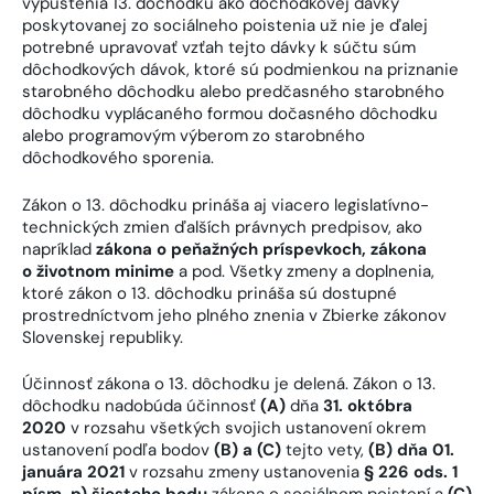
vypustenia 13. dôchodku ako dôchodkovej dávky
poskytovanej zo sociálneho poistenia už nie je ďalej
potrebné upravovať vzťah tejto dávky k súčtu súm
dôchodkových dávok, ktoré sú podmienkou na priznanie
starobného dôchodku alebo predčasného starobného
dôchodku vyplácaného formou dočasného dôchodku
alebo programovým výberom zo starobného
dôchodkového sporenia.
Zákon o 13. dôchodku prináša aj viacero legislatívno-
technických zmien ďalších právnych predpisov, ako
napríklad
zákona o peňažných príspevkoch, zákona
o životnom minime
a pod. Všetky zmeny a doplnenia,
ktoré zákon o 13. dôchodku prináša sú dostupné
prostredníctvom jeho plného znenia v Zbierke zákonov
Slovenskej republiky.
Účinnosť zákona o 13. dôchodku je delená. Zákon o 13.
dôchodku nadobúda účinnosť
(A)
dňa
31. októbra
2020
v rozsahu všetkých svojich ustanovení okrem
ustanovení podľa bodov
(B) a (C)
tejto vety,
(B) dňa 01.
januára 2021
v rozsahu zmeny ustanovenia
§ 226 ods. 1