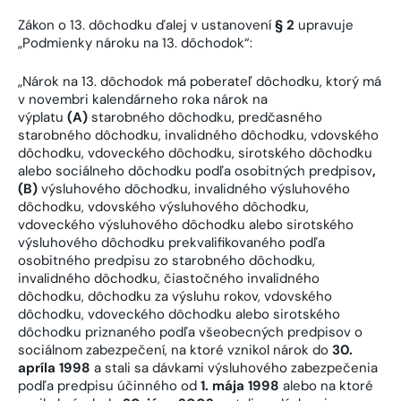
Zákon o 13. dôchodku ďalej v ustanovení
§ 2
upravuje
„Podmienky nároku na 13. dôchodok“:
„Nárok na 13. dôchodok má poberateľ dôchodku, ktorý má
v novembri kalendárneho roka nárok na
výplatu
(A)
starobného dôchodku, predčasného
starobného dôchodku, invalidného dôchodku, vdovského
dôchodku, vdoveckého dôchodku, sirotského dôchodku
alebo sociálneho dôchodku podľa osobitných predpisov
,
(B)
výsluhového dôchodku, invalidného výsluhového
dôchodku, vdovského výsluhového dôchodku,
vdoveckého výsluhového dôchodku alebo sirotského
výsluhového dôchodku prekvalifikovaného podľa
osobitného predpisu zo starobného dôchodku,
invalidného dôchodku, čiastočného invalidného
dôchodku, dôchodku za výsluhu rokov, vdovského
dôchodku, vdoveckého dôchodku alebo sirotského
dôchodku priznaného podľa všeobecných predpisov o
sociálnom zabezpečení, na ktoré vznikol nárok do
30.
apríla 1998
a stali sa dávkami výsluhového zabezpečenia
podľa predpisu účinného od
1. mája 1998
alebo na ktoré