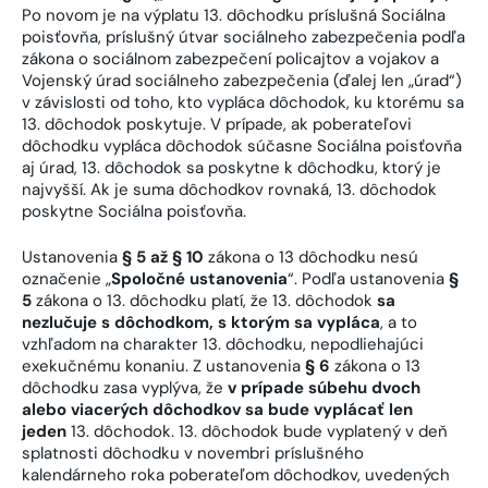
Po novom je na výplatu 13. dôchodku príslušná Sociálna
poisťovňa, príslušný útvar sociálneho zabezpečenia podľa
zákona o sociálnom zabezpečení policajtov a vojakov a
Vojenský úrad sociálneho zabezpečenia (ďalej len „úrad“)
v závislosti od toho, kto vypláca dôchodok, ku ktorému sa
13. dôchodok poskytuje. V prípade, ak poberateľovi
dôchodku vypláca dôchodok súčasne Sociálna poisťovňa
aj úrad, 13. dôchodok sa poskytne k dôchodku, ktorý je
najvyšší. Ak je suma dôchodkov rovnaká, 13. dôchodok
poskytne Sociálna poisťovňa.
Ustanovenia
§ 5 až § 10
zákona o 13 dôchodku nesú
označenie „
Spoločné ustanovenia
“. Podľa ustanovenia
§
5
zákona o 13. dôchodku platí, že 13. dôchodok
sa
nezlučuje s dôchodkom, s ktorým sa vypláca
, a to
vzhľadom na charakter 13. dôchodku, nepodliehajúci
exekučnému konaniu. Z ustanovenia
§ 6
zákona o 13
dôchodku zasa vyplýva, že
v prípade súbehu dvoch
alebo viacerých dôchodkov sa bude vyplácať len
jeden
13. dôchodok. 13. dôchodok bude vyplatený v deň
splatnosti dôchodku v novembri príslušného
kalendárneho roka poberateľom dôchodkov, uvedených