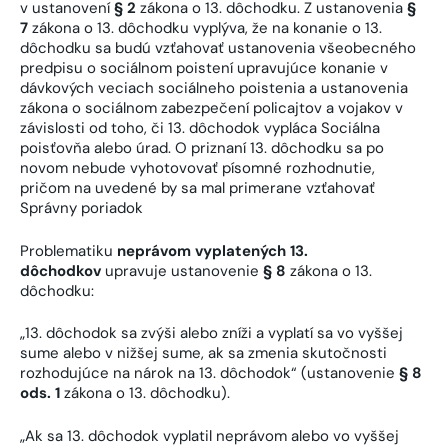
v ustanovení
§ 2
zákona o 13. dôchodku. Z ustanovenia
§
7
zákona o 13. dôchodku vyplýva, že na konanie o 13.
dôchodku sa budú vzťahovať ustanovenia všeobecného
predpisu o sociálnom poistení upravujúce konanie v
dávkových veciach sociálneho poistenia a ustanovenia
zákona o sociálnom zabezpečení policajtov a vojakov v
závislosti od toho, či 13. dôchodok vypláca Sociálna
poisťovňa alebo úrad. O priznaní 13. dôchodku sa po
novom nebude vyhotovovať písomné rozhodnutie,
pričom na uvedené by sa mal primerane vzťahovať
Správny poriadok
Problematiku
neprávom vyplatených 13.
dôchodkov
upravuje ustanovenie
§ 8
zákona o 13.
dôchodku:
„13. dôchodok sa zvýši alebo zníži a vyplatí sa vo vyššej
sume alebo v nižšej sume, ak sa zmenia skutočnosti
rozhodujúce na nárok na 13. dôchodok“ (ustanovenie
§ 8
ods. 1
zákona o 13. dôchodku).
„Ak sa 13. dôchodok vyplatil neprávom alebo vo vyššej