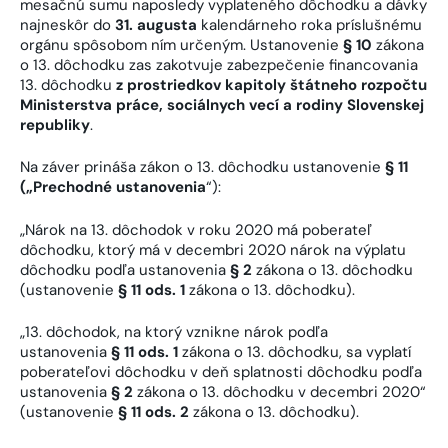
mesačnú sumu naposledy vyplateného dôchodku a dávky
najneskôr do
31. augusta
kalendárneho roka príslušnému
orgánu spôsobom ním určeným. Ustanovenie
§ 10
zákona
o 13. dôchodku zas zakotvuje zabezpečenie financovania
13. dôchodku
z prostriedkov kapitoly štátneho rozpočtu
Ministerstva práce, sociálnych vecí a rodiny Slovenskej
republiky
.
Na záver prináša zákon o 13. dôchodku ustanovenie
§ 11
(„Prechodné ustanovenia
“):
„Nárok na 13. dôchodok v roku 2020 má poberateľ
dôchodku, ktorý má v decembri 2020 nárok na výplatu
dôchodku podľa ustanovenia
§ 2
zákona o 13. dôchodku
(ustanovenie
§ 11 ods. 1
zákona o 13. dôchodku).
„13. dôchodok, na ktorý vznikne nárok podľa
ustanovenia
§ 11 ods. 1
zákona o 13. dôchodku, sa vyplatí
poberateľovi dôchodku v deň splatnosti dôchodku podľa
ustanovenia
§ 2
zákona o 13. dôchodku v decembri 2020“
(ustanovenie
§ 11 ods. 2
zákona o 13. dôchodku).