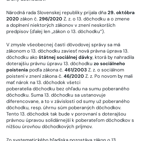
Národná rada Slovenskej republiky prijala dňa
29. októbra
2020
zákon č.
296/2020
Z. z. o 13. dôchodku a o zmene
a doplnení niektorých zákonov v znení neskorších
predpisov (ďalej len „zákon o 13. dôchodku“).
V zmysle všeobecnej časti dôvodovej správy sa má
zákonom o 13. dôchodku zaviesť nová právna úprava 13.
dôchodku ako
štátnej sociálnej dávky
, ktorá by nahradila
doterajšiu právnu úpravu 13. dôchodku
zo sociálneho
poistenia
podľa zákona č.
461/2003
Z. z. o sociálnom
poistení v znení zákona č.
46/2020
Z. z. Po novom by mali
mať nárok na 13. dôchodok všetci
poberatelia dôchodku bez ohľadu na sumu poberaného
dôchodku. Suma 13. dôchodku sa ustanovuje
diferencovane, a to v závislosti od sumy už poberaného
dôchodku, resp. úhrnu súm poberaných dôchodkov.
Tento 13. dôchodok tak bude v porovnaní s doterajšou
právnou úpravou solidárnejší k poberateľom dôchodkov s
nižšou úrovňou dôchodkových príjmov.
Zo systematického hľadiska pozostáva zákon o 13.