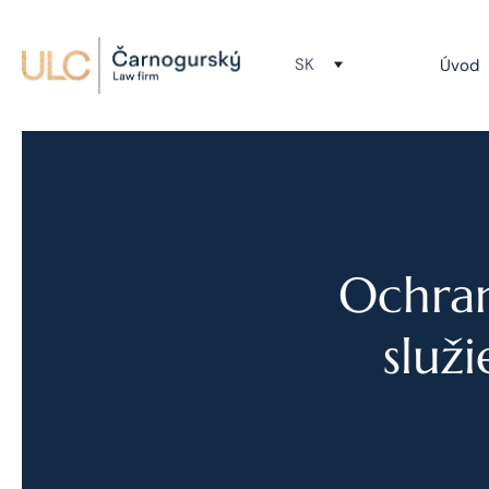
SK
Úvod
Ochran
služ