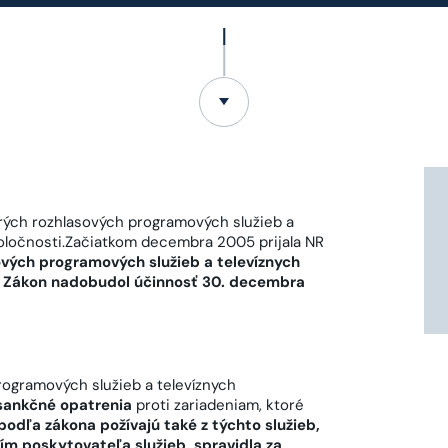
ých rozhlasových programových služieb a
poločnosti.Začiatkom decembra 2005 prijala NR
ových programových služieb a televíznych
i. Zákon nadobudol účinnosť 30. decembra
ogramových služieb a televíznych
sankčné opatrenia
proti zariadeniam, ktoré
odľa zákona požívajú také z týchto služieb,
m poskytovateľa služieb, spravidla za