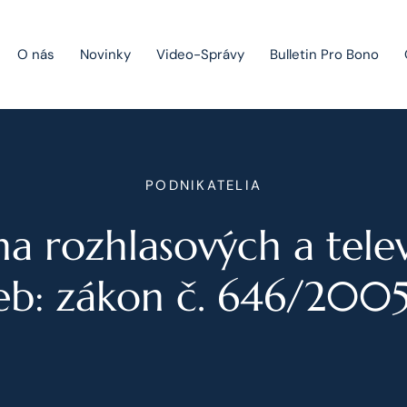
O nás
Novinky
Video-Správy
Bulletin Pro Bono
Public Private Partnership
PODNIKATELIA
Riešenie sporov
a rozhlasových a tele
Fúzie a akvizície
Právo obchodných spoločností
ieb: zákon č. 646/2005 
Právo hospodárskej súťaže