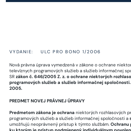
VYDANIE:
ULC PRO BONO 1/2006
Nová právna úprava vymedzená v zákone o ochrane niektor
televíznych programových služieb a služieb informačnej s
SR
zákon č. 646/2005 Z. z. o ochrane niektorých rozhlas
programových služieb a služieb informačnej spoločnost
2005.
PREDMET NOVEJ PRÁVNEJ ÚPRAVY
Predmetom zákona je ochrana
niektorých rozhlasových pr
programových služieb a služieb informačnej spoločnosti a
umožňujú neoprávnený prístup k týmto službám.
Ochranu p
ku ktorým je prístup podmienený individuálnym povolení