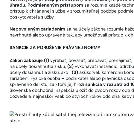
úhradu. Podmieneným prístupom
sa rozumie každé techni
prístup k chránenej službe v zrozumiteľnej podobe podmi
poskytovateľa služby.
Nepovoleným zariadením
sa na účely zákona rozumie kaž
navrhnuté alebo upravené tak, aby umožňovali prístup k ch
SANKCIE ZA PORUŠENIE PRÁVNEJ NORMY
Zákon zakazuje (1)
vyrábať, dovážať, predávať, prenajímať,
na účely dosiahnutia zisku,
(2)
vykonávať inštaláciu, údržb
účely dosiahnutia zisku, ako i
(3)
akúkoľvek komerčnú komu
zariadení. Fyzická osoba – podnikateľ alebo právnická os
správneho deliktu, za ktorý jej hrozí
sankcia v rozpätí od 
Slovenská obchodná inšpekcia uložiť do dvoch rokov odo d
dozvedela, najneskôr však do štyroch rokov odo dňa, kedy 