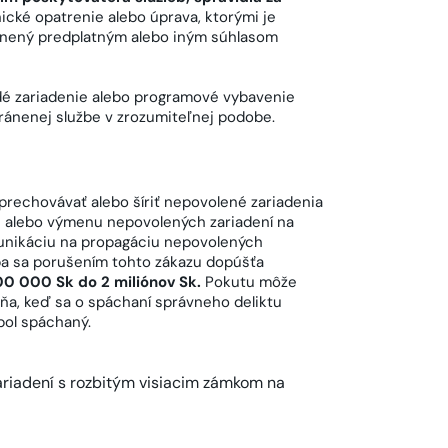
cké opatrenie alebo úprava, ktorými je
enený predplatným alebo iným súhlasom
dé zariadenie alebo programové vybavenie
ránenej službe v zrozumiteľnej podobe.
 prechovávať alebo šíriť nepovolené zariadenia
u alebo výmenu nepovolených zariadení na
nikáciu na propagáciu nepovolených
oba sa porušením tohto zákazu dopúšťa
100 000 Sk do 2 miliónov Sk.
Pokutu môže
ňa, keď sa o spáchaní správneho deliktu
bol spáchaný.