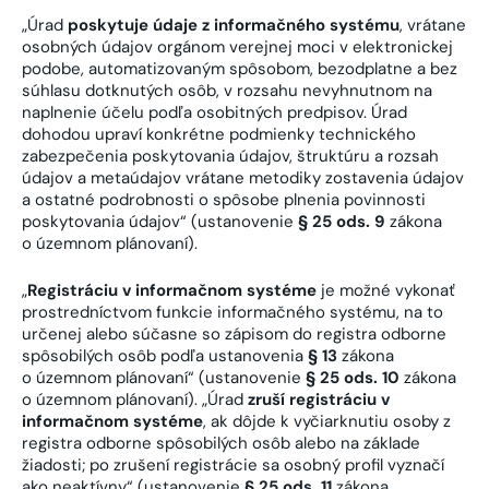
„Úrad
poskytuje údaje z informačného systému
, vrátane
osobných údajov orgánom verejnej moci v elektronickej
podobe, automatizovaným spôsobom, bezodplatne a bez
súhlasu dotknutých osôb, v rozsahu nevyhnutnom na
naplnenie účelu podľa osobitných predpisov. Úrad
dohodou upraví konkrétne podmienky technického
zabezpečenia poskytovania údajov, štruktúru a rozsah
údajov a metaúdajov vrátane metodiky zostavenia údajov
a ostatné podrobnosti o spôsobe plnenia povinnosti
poskytovania údajov“ (ustanovenie
§ 25 ods. 9
zákona
o územnom plánovaní).
„
Registráciu v informačnom systéme
je možné vykonať
prostredníctvom funkcie informačného systému, na to
určenej alebo súčasne so zápisom do registra odborne
spôsobilých osôb podľa ustanovenia
§ 13
zákona
o územnom plánovaní“ (ustanovenie
§ 25 ods. 10
zákona
o územnom plánovaní). „Úrad
zruší registráciu v
informačnom systéme
, ak dôjde k vyčiarknutiu osoby z
registra odborne spôsobilých osôb alebo na základe
žiadosti; po zrušení registrácie sa osobný profil vyznačí
ako neaktívny“ (ustanovenie
§ 25 ods. 11
zákona