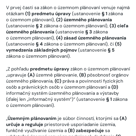
V prvej časti sa zákon o územnom plánovaní venuje najmä
otázkam
(1) predmetu úpravy
(ustanovenie
§ 1
zákona
o územnom plánovaní),
(2) územného plánovania
(ustanovenie
§ 2
zákona o územnom plánovaní),
(3) cieľa
územného plánovania
(ustanovenie
§ 3
zákona
o územnom plánovaní),
(4) zásad územného plánovania
(ustanovenie
§ 4
zákona o územnom plánovaní), či
(5)
vymedzenia základných pojmov
(ustanovenie
§ 5
zákona o územnom plánovaní).
„Z pohľadu
predmetu úpravy
zákon o územnom plánovaní
„upravuje
(A)
územné plánovanie,
(B)
pôsobnosť orgánov
územného plánovania,
(C)
práva a povinnosti fyzických
osôb a právnických osôb v územnom plánovaní a
(D)
informačný systém územného plánovania a výstavby
(ďalej len „informačný systém“)“ (ustanovenie
§ 1
zákona
o územnom plánovaní).
„
Územným plánovaním
je súbor činností, ktorými sa
(A)
určuje a reguluje
priestorové usporiadanie územia,
funkčné využívanie územia a
(B)
zabezpečuje
sa