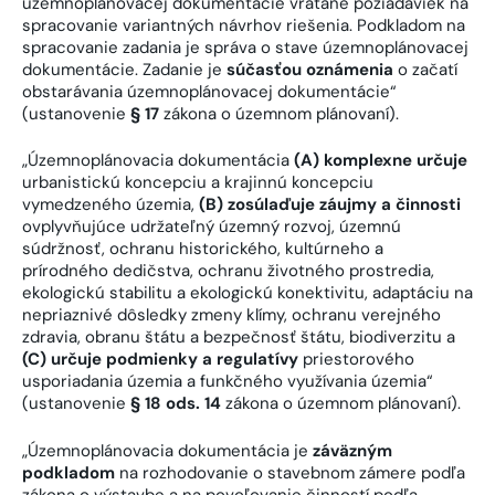
územnoplánovacej dokumentácie vrátane požiadaviek na
spracovanie variantných návrhov riešenia. Podkladom na
spracovanie zadania je správa o stave územnoplánovacej
dokumentácie. Zadanie je
súčasťou oznámenia
o začatí
obstarávania územnoplánovacej dokumentácie“
(ustanovenie
§ 17
zákona o územnom plánovaní).
„Územnoplánovacia dokumentácia
(A)
komplexne určuje
urbanistickú koncepciu a krajinnú koncepciu
vymedzeného územia,
(B)
zosúlaďuje záujmy a činnosti
ovplyvňujúce udržateľný územný rozvoj, územnú
súdržnosť, ochranu historického, kultúrneho a
prírodného dedičstva, ochranu životného prostredia,
ekologickú stabilitu a ekologickú konektivitu, adaptáciu na
nepriaznivé dôsledky zmeny klímy, ochranu verejného
zdravia, obranu štátu a bezpečnosť štátu, biodiverzitu a
(C)
určuje podmienky a regulatívy
priestorového
usporiadania územia a funkčného využívania územia“
(ustanovenie
§ 18 ods. 14
zákona o územnom plánovaní).
„Územnoplánovacia dokumentácia je
záväzným
podkladom
na rozhodovanie o stavebnom zámere podľa
zákona o výstavbe a na povoľovanie činností podľa