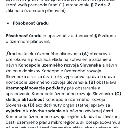
ktoré vydá predseda úradu“ (ustanovenie
§ 7 ods. 3
zákona o územnom plánovaní).
Pôsobnosť úradu
Pôsobnosť úradu
je upravená v ustanovení
§ 9
zákona
o územnom plánovaní.
„Úrad na úseku územného plánovania
(A)
obstaráva,
prerokúva a predkladá vláde na schválenie zadanie a
návrh
Koncepcie územného rozvoja Slovenska
a návrh
zmien a doplnkov Koncepcie územného rozvoja
Slovenska a raz za štyri roky vypracúva správu o stave
Koncepcie územného rozvoja Slovenska,
(B)
obstaráva
územnoplánovacie podklady
pre obstaranie a
spracovanie Koncepcie územného rozvoja Slovenska,
(C)
sleduje
aktuálnosť
Koncepcie územného rozvoja
Slovenska,
(D)
ako dotknutý orgán štátnej správy sa
vyjadruje k návrhu zadania
a k návrhu záväznej časti
Koncepcie územného rozvoja regiónu, k návrhu záväznej
časti územného plánu mikroregiónu, ak bol spracovaný, a
návrhu záväznej časti územného plánu obce vrátane ich