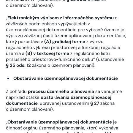
o územnom plánovaní).
„
Elektronickým výpisom z informačného systému
o
záväzných podmienkach vyplývajúcich z
územnoplánovacej dokumentácie pre vybrané územie je
výpis zo záväznej časti územnoplánovacej dokumentácie,
ktorý pozostáva v
(A) grafickej forme
z výrezu
regulačného výkresu priestorovej a funkčnej regulácie
územia a
(B) v textovej forme
z regulačného listu
príslušného priestorovo-funkčného celku“ (ustanovenie
§ 25 ods. 12
zákona o územnom plánovaní).
Obstarávanie územnoplánovacej dokumentácie
Z pohľadu
procesu územného plánovania
sa venujeme
napríklad otázke
obstarávania územnoplánovacej
dokumentácie
, upravenej ustanovením
§ 27
zákona
o územnom plánovaní).
„
Obstarávanie územnoplánovacej dokumentácie
je
činnosť orgánu územného plánovania, ktorú vykonáva