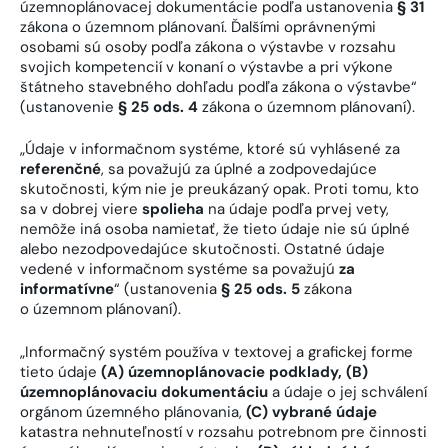
územnoplánovacej dokumentácie podľa ustanovenia
§ 31
zákona o územnom plánovaní. Ďalšími oprávnenými
osobami sú osoby podľa zákona o výstavbe v rozsahu
svojich kompetencií v konaní o výstavbe a pri výkone
štátneho stavebného dohľadu podľa zákona o výstavbe“
(ustanovenie
§ 25 ods. 4
zákona o územnom plánovaní).
„Údaje v informačnom systéme, ktoré sú vyhlásené za
referenčné
, sa považujú za úplné a zodpovedajúce
skutočnosti, kým nie je preukázaný opak. Proti tomu, kto
sa v dobrej viere
spolieha
na údaje podľa prvej vety,
nemôže iná osoba namietať, že tieto údaje nie sú úplné
alebo nezodpovedajúce skutočnosti. Ostatné údaje
vedené v informačnom systéme sa považujú
za
informatívne
“ (ustanovenia
§ 25 ods. 5
zákona
o územnom plánovaní).
„Informačný systém používa v textovej a grafickej forme
tieto údaje
(A) územnoplánovacie podklady, (B)
územnoplánovaciu dokumentáciu
a údaje o jej schválení
orgánom územného plánovania,
(C)
vybrané údaje
katastra nehnuteľností v rozsahu potrebnom pre činnosti