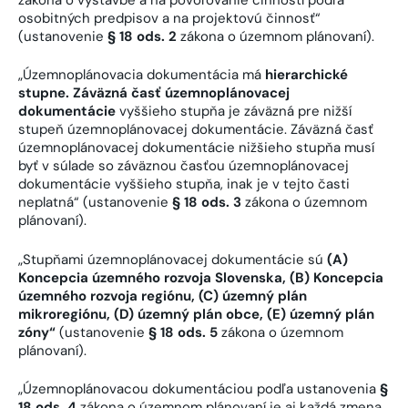
osobitných predpisov a na projektovú činnosť“
(ustanovenie
§ 18 ods. 2
zákona o územnom plánovaní).
„Územnoplánovacia dokumentácia má
hierarchické
stupne.
Záväzná časť územnoplánovacej
dokumentácie
vyššieho stupňa je záväzná pre nižší
stupeň územnoplánovacej dokumentácie. Záväzná časť
územnoplánovacej dokumentácie nižšieho stupňa musí
byť v súlade so záväznou časťou územnoplánovacej
dokumentácie vyššieho stupňa, inak je v tejto časti
neplatná“ (ustanovenie
§ 18 ods. 3
zákona o územnom
plánovaní).
„Stupňami územnoplánovacej dokumentácie sú
(A)
Koncepcia územného rozvoja Slovenska, (B) Koncepcia
územného rozvoja regiónu, (C) územný plán
mikroregiónu, (D) územný plán obce, (E) územný plán
zóny“
(ustanovenie
§ 18 ods. 5
zákona o územnom
plánovaní).
„Územnoplánovacou dokumentáciou podľa ustanovenia
§
18 ods. 4
zákona o územnom plánovaní je aj každá zmena