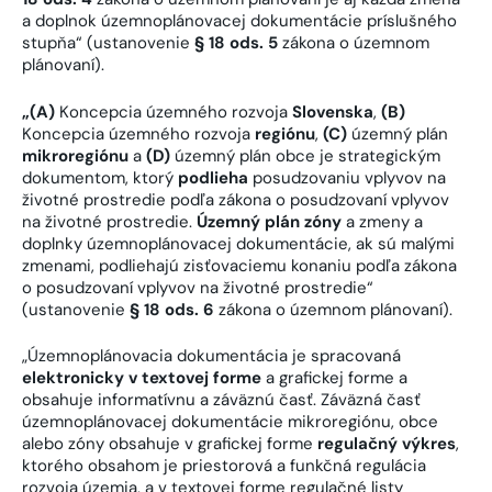
a doplnok územnoplánovacej dokumentácie príslušného
stupňa“ (ustanovenie
§ 18 ods. 5
zákona o územnom
plánovaní).
„(A)
Koncepcia územného rozvoja
Slovenska
,
(B)
Koncepcia územného rozvoja
regiónu
,
(C)
územný plán
mikroregiónu
a
(D)
územný plán obce je strategickým
dokumentom, ktorý
podlieha
posudzovaniu vplyvov na
životné prostredie podľa zákona o posudzovaní vplyvov
na životné prostredie.
Územný plán zóny
a zmeny a
doplnky územnoplánovacej dokumentácie, ak sú malými
zmenami, podliehajú zisťovaciemu konaniu podľa zákona
o posudzovaní vplyvov na životné prostredie“
(ustanovenie
§ 18 ods. 6
zákona o územnom plánovaní).
„Územnoplánovacia dokumentácia je spracovaná
elektronicky v textovej forme
a grafickej forme a
obsahuje informatívnu a záväznú časť. Záväzná časť
územnoplánovacej dokumentácie mikroregiónu, obce
alebo zóny obsahuje v grafickej forme
regulačný výkres
,
ktorého obsahom je priestorová a funkčná regulácia
rozvoja územia, a v textovej forme regulačné listy