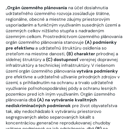
„
Orgán územného plánovania
na účel dosiahnutia
udržateľného územného rozvoja zosúlaďuje štátne,
regionálne, obecné a miestne záujmy priestorovým
usporiadaním a funkčným využívaním susedných území a
územných celkov nižšieho stupňa s nadradeným
územným celkom. Prostredníctvom územného plánovania
orgán územného plánovania stanovuje
(A)
podmienky
pre efektívnu
a udržateľnú štruktúru osídlenia so
zreteľom na miestne danosti,
(B)
charakter
prírodnej a
sídelnej štruktúry a
(C)
dostupnosť
verejnej dopravnej
infraštruktúry a technickej infraštruktúry. V riešenom
území orgán územného plánovania
vytvára podmienky
pre efektívne a udržateľné užívanie prírodných zdrojov v
území, s prihliadnutím na ochranu a trvalo udržateľné
využívanie poľnohospodárskej pôdy a ochranu lesných
pozemkov pred ich iným využívaním. Orgán územného
plánovania dbá
(A)
na vytváranie kvalitných
nediskriminačných podmienok
pre život obyvateľstva
tak, aby nedochádzalo k vytváraniu priestorovo
segregovaných alebo separovaných lokalít s
koncentráciou generačne reprodukovanej chudoby
vrátane podmienok na ich odstránenie, dbá
(B)
na