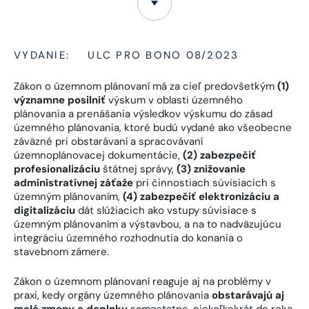
VYDANIE:
ULC PRO BONO 08/2023
Zákon o územnom plánovaní má za cieľ predovšetkým
(1)
významne posilniť
výskum v oblasti územného
plánovania a prenášania výsledkov výskumu do zásad
územného plánovania, ktoré budú vydané ako všeobecne
záväzné pri obstarávaní a spracovávaní
územnoplánovacej dokumentácie,
(2) zabezpečiť
profesionalizáciu
štátnej správy,
(3) znižovanie
administratívnej záťaže
pri činnostiach súvisiacich s
územným plánovaním,
(4) zabezpečiť elektronizáciu a
digitalizáciu
dát slúžiacich ako vstupy súvisiace s
územným plánovaním a výstavbou, a na to nadväzujúcu
integráciu územného rozhodnutia do konania o
stavebnom zámere.
Zákon o územnom plánovaní reaguje aj na problémy v
praxi, kedy orgány územného plánovania
obstarávajú aj
malé zmeny a doplnky
samostatne, niekoľkokrát do roka,