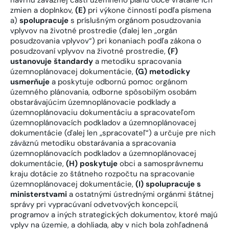
zmien a doplnkov,
(E)
pri výkone činností podľa písmena
a)
spolupracuje
s príslušným orgánom posudzovania
vplyvov na životné prostredie (ďalej len „orgán
posudzovania vplyvov“) pri konaniach podľa zákona o
posudzovaní vplyvov na životné prostredie,
(F)
ustanovuje štandardy
a metodiku spracovania
územnoplánovacej dokumentácie,
(G)
metodicky
usmerňuje
a poskytuje odbornú pomoc orgánom
územného plánovania, odborne spôsobilým osobám
obstarávajúcim územnoplánovacie podklady a
územnoplánovaciu dokumentáciu a spracovateľom
územnoplánovacích podkladov a územnoplánovacej
dokumentácie (ďalej len „spracovateľ“) a určuje pre nich
záväznú metodiku obstarávania a spracovania
územnoplánovacích podkladov a územnoplánovacej
dokumentácie,
(H)
poskytuje
obci a samosprávnemu
kraju dotácie zo štátneho rozpočtu na spracovanie
územnoplánovacej dokumentácie,
(I)
spolupracuje s
ministerstvami
a ostatnými ústrednými orgánmi štátnej
správy pri vypracúvaní odvetvových koncepcií,
programov a iných strategických dokumentov, ktoré majú
vplyv na územie, a dohliada, aby v nich bola zohľadnená