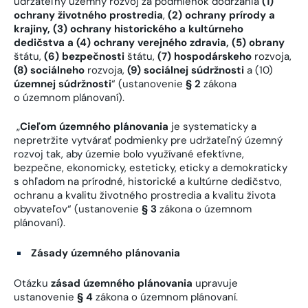
udržateľný územný rozvoj za podmienok dodržania
(1)
ochrany životného prostredia
,
(2)
ochrany prírody a
krajiny, (3) ochrany historického a kultúrneho
dedičstva a (4) ochrany verejného zdravia, (5) obrany
štátu,
(6)
bezpečnosti
štátu,
(7)
hospodárskeho
rozvoja,
(8)
sociálneho
rozvoja,
(9)
sociálnej súdržnosti
a (10)
územnej súdržnosti
“ (ustanovenie
§ 2
zákona
o územnom plánovaní).
„
Cieľom územného plánovania
je systematicky a
nepretržite vytvárať podmienky pre udržateľný územný
rozvoj tak, aby územie bolo využívané efektívne,
bezpečne, ekonomicky, esteticky, eticky a demokraticky
s ohľadom na prírodné, historické a kultúrne dedičstvo,
ochranu a kvalitu životného prostredia a kvalitu života
obyvateľov“ (ustanovenie
§ 3
zákona o územnom
plánovaní).
Zásady územného plánovania
Otázku
zásad územného plánovania
upravuje
ustanovenie
§ 4
zákona o územnom plánovaní.