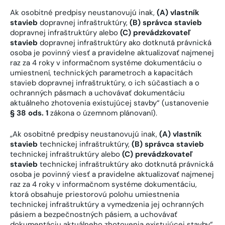
Ak osobitné predpisy neustanovujú inak,
(A)
vlastník
stavieb
dopravnej infraštruktúry,
(B)
správca stavieb
dopravnej infraštruktúry alebo
(C)
prevádzkovateľ
stavieb
dopravnej infraštruktúry ako dotknutá právnická
osoba je povinný viesť a pravidelne aktualizovať najmenej
raz za 4 roky v informačnom systéme dokumentáciu o
umiestnení, technických parametroch a kapacitách
stavieb dopravnej infraštruktúry, o ich súčastiach a o
ochranných pásmach a uchovávať dokumentáciu
aktuálneho zhotovenia existujúcej stavby“ (ustanovenie
§ 38 ods. 1
zákona o územnom plánovaní).
„Ak osobitné predpisy neustanovujú inak,
(A)
vlastník
stavieb
technickej infraštruktúry,
(B)
správca stavieb
technickej infraštruktúry alebo
(C)
prevádzkovateľ
stavieb
technickej infraštruktúry ako dotknutá právnická
osoba je povinný viesť a pravidelne aktualizovať najmenej
raz za 4 roky v informačnom systéme dokumentáciu,
ktorá obsahuje priestorovú polohu umiestnenia
technickej infraštruktúry a vymedzenia jej ochranných
pásiem a bezpečnostných pásiem, a uchovávať
dokumentáciu aktuálneho zhotovenia existujúcej stavby“