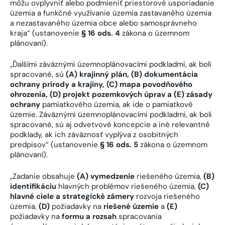
môžu ovplyvniť alebo podmieniť priestorové usporiadanie
územia a funkčné využívanie územia zastavaného územia
a nezastavaného územia obce alebo samosprávneho
kraja“ (ustanovenie
§ 16 ods. 4
zákona o územnom
plánovaní).
„Ďalšími záväznými územnoplánovacími podkladmi, ak boli
spracované, sú
(A)
krajinný plán, (B) dokumentácia
ochrany prírody a krajiny, (C) mapa povodňového
ohrozenia, (D) projekt pozemkových úprav a (E) zásady
ochrany
pamiatkového územia, ak ide o pamiatkové
územie. Záväznými územnoplánovacími podkladmi, ak boli
spracované, sú aj odvetvové koncepcie a iné relevantné
podklady, ak ich záväznosť vyplýva z osobitných
predpisov“ (ustanovenie
§ 16 ods. 5
zákona o územnom
plánovaní).
„Zadanie obsahuje
(A)
vymedzenie
riešeného územia,
(B)
identifikáciu
hlavných problémov riešeného územia,
(C)
hlavné ciele a strategické zámery
rozvoja riešeného
územia,
(D)
požiadavky na
riešené územie
a
(E)
požiadavky na
formu a rozsah
spracovania