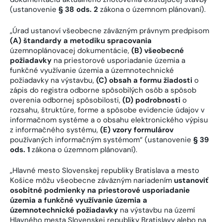
(ustanovenie
§ 38 ods. 2
zákona o územnom plánovaní).
„Úrad ustanoví všeobecne záväzným právnym predpisom
(A)
štandardy a metodiku spracovania
územnoplánovacej dokumentácie,
(B)
všeobecné
požiadavky
na priestorové usporiadanie územia a
funkčné využívanie územia a územnotechnické
požiadavky na výstavbu,
(C)
obsah a formu žiadosti
o
zápis do registra odborne spôsobilých osôb a spôsob
overenia odbornej spôsobilosti,
(D)
podrobnosti
o
rozsahu, štruktúre, forme a spôsobe evidencie údajov v
informačnom systéme a o obsahu elektronického výpisu
z informačného systému,
(E)
vzory formulárov
používaných informačným systémom“ (ustanovenie
§ 39
ods. 1
zákona o územnom plánovaní).
„Hlavné mesto Slovenskej republiky Bratislava a mesto
Košice môžu všeobecne záväzným nariadením
ustanoviť
osobitné podmienky na priestorové usporiadanie
územia a funkčné využívanie územia a
územnotechnické požiadavky
na výstavbu na území
Hlavného mesta Slovenskej republiky Bratislavy alebo na