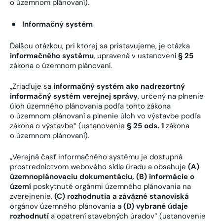
o územnom plánovaní).
Informačný systém
Ďalšou otázkou, pri ktorej sa pristavujeme, je otázka
informačného systému
, upravená v ustanovení
§ 25
zákona o územnom plánovaní.
„Zriaďuje sa
informačný systém ako nadrezortný
informačný systém verejnej správy
, určený na plnenie
úloh územného plánovania podľa tohto zákona
o územnom plánovaní a plnenie úloh vo výstavbe podľa
zákona o výstavbe“ (ustanovenie
§ 25 ods. 1
zákona
o územnom plánovaní).
„Verejná časť informačného systému je dostupná
prostredníctvom webového sídla úradu a obsahuje
(A)
územnoplánovaciu dokumentáciu, (B) informácie o
území
poskytnuté orgánmi územného plánovania na
zverejnenie,
(C)
rozhodnutia a záväzné stanoviská
orgánov územného plánovania a
(D)
vybrané údaje
rozhodnutí
a opatrení stavebných úradov“ (ustanovenie