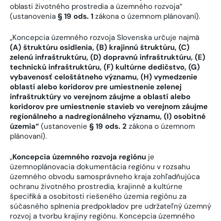
oblasti životného prostredia a územného rozvoja“
(ustanovenia
§ 19 ods. 1
zákona o územnom plánovaní).
„Koncepcia územného rozvoja Slovenska určuje najmä
(A) štruktúru osídlenia, (B) krajinnú štruktúru, (C)
zelenú infraštruktúru, (D) dopravnú infraštruktúru, (E)
technickú infraštruktúru, (F) kultúrne dedičstvo, (G)
vybavenosť celoštátneho významu, (H) vymedzenie
oblastí alebo koridorov pre umiestnenie zelenej
infraštruktúry vo verejnom záujme a oblastí alebo
koridorov pre umiestnenie stavieb vo verejnom záujme
regionálneho a nadregionálneho významu, (I) osobitné
územia“
(ustanovenie
§ 19 ods. 2
zákona o územnom
plánovaní).
„
Koncepcia územného rozvoja regiónu
je
územnoplánovacia dokumentácia regiónu v rozsahu
územného obvodu samosprávneho kraja zohľadňujúca
ochranu životného prostredia, krajinné a kultúrne
špecifiká a osobitosti riešeného územia regiónu za
súčasného splnenia predpokladov pre udržateľný územný
rozvoj a tvorbu krajiny regiónu. Koncepcia územného