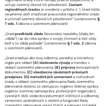
regionálne úrady, ktoré nemajú právnu subjektivitu, a
určuje územný obvod ich pôsobnosti.
Zoznam
regionálnych úradov
je uvedený v prílohe č. 1. Úrad môže
na plnenie úloh zriaďovať pracoviská regionálneho úradu
a určovať územný obvod ich pôsobnosti“ (ustanovenie
§
7 ods. 1
zákona o územnom plánovaní)
„Úrad
predkladá vláde
Slovenskej republiky (ďalej len
„vláda“) raz do roka správu o svojej činnosti a tiež vždy,
keď o to vláda požiada“ (ustanovenie
§ 7 ods. 2
zákona
o územnom plánovaní).
„Úrad zriaďuje ako svoj odborný, poradný a iniciatívny
orgán pre oblasť
(A)
sledovania vývoja
a trendov v
oblasti územného plánovania,
(B)
prípravy
koncepčných
dokumentov,
(C)
všeobecne záväzných právnych
predpisov
,
(D)
metodických usmernení
a rozhodnutí
úradu v oblasti územného plánovania Radu územného
plánovania zloženú zo zástupcov orgánov štátnej správy,
orgánov územnej samosprávy, profesijných organizácií,
vysokých škôl, vedeckovýskumných inštitúcií a odbornej
verejnosti; podrobnosti o zložení a fungovaní Rady
územného plánovania upraví štatút a rokovací poriadok,