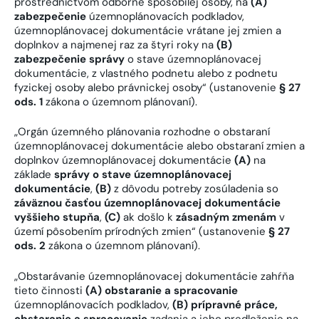
prostredníctvom odborne spôsobilej osoby, na
(A)
zabezpečenie
územnoplánovacích podkladov,
územnoplánovacej dokumentácie vrátane jej zmien a
doplnkov a najmenej raz za štyri roky na
(B)
zabezpečenie správy
o stave územnoplánovacej
dokumentácie, z vlastného podnetu alebo z podnetu
fyzickej osoby alebo právnickej osoby“ (ustanovenie
§ 27
ods. 1
zákona o územnom plánovaní).
„Orgán územného plánovania rozhodne o obstaraní
územnoplánovacej dokumentácie alebo obstaraní zmien a
doplnkov územnoplánovacej dokumentácie
(A)
na
základe
správy o stave územnoplánovacej
dokumentácie
,
(B)
z dôvodu potreby zosúladenia so
záväznou časťou územnoplánovacej dokumentácie
vyššieho stupňa
,
(C)
ak došlo k
zásadným zmenám
v
území pôsobením prírodných zmien“ (ustanovenie
§ 27
ods. 2
zákona o územnom plánovaní).
„Obstarávanie územnoplánovacej dokumentácie zahŕňa
tieto činnosti
(A)
obstaranie a spracovanie
územnoplánovacích podkladov,
(B)
prípravné práce,
obstaranie a spracovanie
zadania a jeho predloženie na