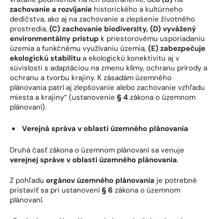
zachovanie a rozvíjanie
historického a kultúrneho
dedičstva, ako aj na zachovanie a zlepšenie životného
prostredia,
(C)
zachovanie biodiverzity, (D) vyvážený
environmentálny prístup
k priestorovému usporiadaniu
územia a funkčnému využívaniu územia,
(E)
zabezpečuje
ekologickú stabilitu
a ekologickú konektivitu aj v
súvislosti s adaptáciou na zmenu klímy, ochranu prírody a
ochranu a tvorbu krajiny. K zásadám územného
plánovania patrí aj zlepšovanie alebo zachovanie vzhľadu
miesta a krajiny“ (ustanovenie
§ 4
zákona o územnom
plánovaní).
Verejná správa v oblasti územného plánovania
Druhá časť zákona o územnom plánovaní sa venuje
verejnej správe v oblasti územného plánovania
.
Z pohľadu
orgánov územného plánovania
je potrebné
pristaviť sa pri ustanovení
§ 6
zákona o územnom
plánovaní.