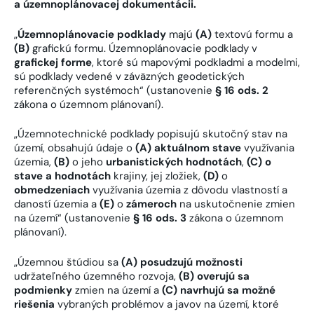
a územnoplánovacej dokumentácii.
„
Územnoplánovacie podklady
majú
(A)
textovú formu a
(B)
grafickú formu. Územnoplánovacie podklady v
grafickej forme
, ktoré sú mapovými podkladmi a modelmi,
sú podklady vedené v záväzných geodetických
referenčných systémoch“ (ustanovenie
§ 16 ods. 2
zákona o územnom plánovaní).
„Územnotechnické podklady popisujú skutočný stav na
území, obsahujú údaje o
(A)
aktuálnom stave
využívania
územia,
(B)
o jeho
urbanistických hodnotách
,
(C)
o
stave a hodnotách
krajiny, jej zložiek,
(D)
o
obmedzeniach
využívania územia z dôvodu vlastností a
daností územia a
(E)
o
zámeroch
na uskutočnenie zmien
na území“ (ustanovenie
§ 16 ods. 3
zákona o územnom
plánovaní).
„Územnou štúdiou sa
(A)
posudzujú možnosti
udržateľného územného rozvoja,
(B)
overujú sa
podmienky
zmien na území a
(C)
navrhujú sa možné
riešenia
vybraných problémov a javov na území, ktoré