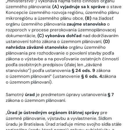
„ministerstvo“) vykonáva najmä tieto činnosti orgánu
územného plánovania:
(A)
vyjadruje sa k správe
o stave
Koncepcie územného rozvoja regiónu, územného plánu
mikroregiónu a územného plánu obce,
(B)
na žiadosť
orgánu územného plánovania
zaujme stanovisko
o
rozporoch v procese prerokovania územnoplánovacej
dokumentácie,
(C)
vykonáva dohľad
nad dodržiavaním
ustanovení tohto zákona o územnom plánovaní,
(D)
nahrádza záväzné stanovisko
orgánu územného
plánovania pre rozhodovanie o povolení stavby podľa
zákona o výstavbe a na povoľovanie ostatných činností
podľa osobitných predpisov (ďalej len „záväzné
stanovisko“) podľa ustanovenia
§ 24 ods. 9
zákona
o územnom plánovaní“ (ustanovenie
§ 6 ods. 4
zákona
o územnom plánovaní).
Samotný
úrad
je predmetom úpravy ustanovenia
§ 7
zákona o územnom plánovaní.
„
Úrad je ústredným orgánom štátnej správy
pre
územné plánovanie, výstavbu a vyvlastnenie. Sídlom
úradu je Bratislava. Úrad zriaďuje mimo svojho sídla stále