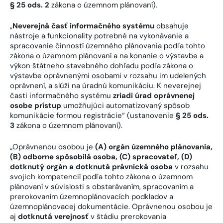
§ 25 ods. 2
zákona o územnom plánovaní).
„
Neverejná časť informačného systému
obsahuje
nástroje a funkcionality potrebné na vykonávanie a
spracovanie činností územného plánovania podľa tohto
zákona o územnom plánovaní a na konanie o výstavbe a
výkon štátneho stavebného dohľadu podľa zákona o
výstavbe oprávnenými osobami v rozsahu im udelených
oprávnení, a slúži na úradnú komunikáciu. K neverejnej
časti informačného systému
zriadi úrad oprávnenej
osobe prístup
umožňujúci automatizovaný spôsob
komunikácie formou registrácie“ (ustanovenie
§ 25 ods.
3
zákona o územnom plánovaní).
„Oprávnenou osobou je
(A)
orgán územného plánovania,
(B) odborne spôsobilá osoba, (C) spracovateľ, (D)
dotknutý orgán a dotknutá právnická osoba
v rozsahu
svojich kompetencií podľa tohto zákona o územnom
plánovaní v súvislosti s obstarávaním, spracovaním a
prerokovaním územnoplánovacích podkladov a
územnoplánovacej dokumentácie. Oprávnenou osobou je
aj
dotknutá verejnosť
v štádiu prerokovania