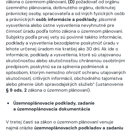
zákona o územnom plánovaní,
(D)
požadovať od orgánu
územného plánovania, dotknutého orgánu, dotknutej
právnickej osoby, spracovateľa a od iných fyzických osôb
a právnických
osôb informácie a podklady
, písomné
vysvetlenia alebo ústne vysvetlenia nevyhnutné pre
činnosť úradu podľa tohto zákona o územnom plánovaní.
Subjekty podľa prvej vety sú povinné takéto informácie,
podklady a vysvetlenia bezodplatne poskytnúť úradu v
lehote určenej úradom nie kratšej ako 30 dní. Ak ide o
informácie, podklady a vysvetlenia, ktoré sú utajovanou
skutočnosťou alebo skutočnosťou chránenou osobitným
predpisom, poskytnú sa za splnenia podmienok a
spôsobom, ktorým nemožno ohroziť ochranu utajovaných
skutočností, citlivých informácií, obchodného tajomstva
alebo plnenie úloh spravodajských služieb“ (ustanovenie
§ 9 ods. 2
zákona o územnom plánovaní).
Územnoplánovacie podklady, zadanie
a územnoplánovacia dokumentácia
V tretej časti sa zákon o územnom plánovaní venuje
najmä otázke
územnoplánovacích podkladov a zadaniu