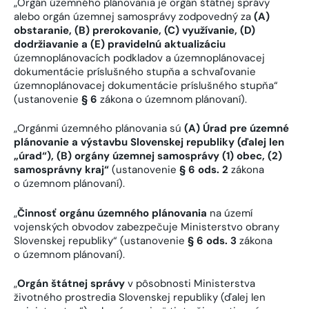
„Orgán územného plánovania je orgán štátnej správy
alebo orgán územnej samosprávy zodpovedný za
(A)
obstaranie, (B) prerokovanie, (C) využívanie, (D)
dodržiavanie a (E) pravidelnú aktualizáciu
územnoplánovacích podkladov a územnoplánovacej
dokumentácie príslušného stupňa a schvaľovanie
územnoplánovacej dokumentácie príslušného stupňa“
(ustanovenie
§ 6
zákona o územnom plánovaní).
„Orgánmi územného plánovania sú
(A) Úrad pre územné
plánovanie a výstavbu Slovenskej republiky (ďalej len
„úrad“), (B) orgány územnej samosprávy (1) obec, (2)
samosprávny kraj“
(ustanovenie
§ 6 ods. 2
zákona
o územnom plánovaní).
„
Činnosť orgánu územného plánovania
na území
vojenských obvodov zabezpečuje Ministerstvo obrany
Slovenskej republiky“ (ustanovenie
§ 6 ods. 3
zákona
o územnom plánovaní).
„
Orgán štátnej správy
v pôsobnosti Ministerstva
životného prostredia Slovenskej republiky (ďalej len