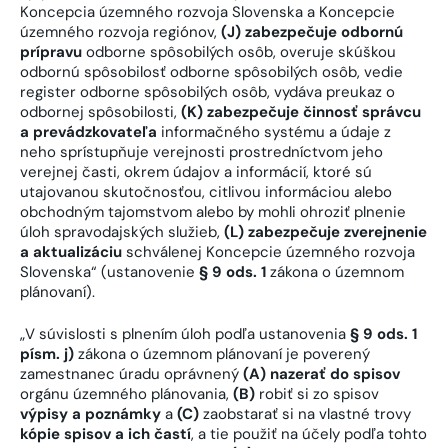
Koncepcia územného rozvoja Slovenska a Koncepcie
územného rozvoja regiónov,
(J)
zabezpečuje odbornú
prípravu
odborne spôsobilých osôb, overuje skúškou
odbornú spôsobilosť odborne spôsobilých osôb, vedie
register odborne spôsobilých osôb, vydáva preukaz o
odbornej spôsobilosti,
(K)
zabezpečuje činnosť správcu
a prevádzkovateľa
informačného systému a údaje z
neho sprístupňuje verejnosti prostredníctvom jeho
verejnej časti, okrem údajov a informácií, ktoré sú
utajovanou skutočnosťou, citlivou informáciou alebo
obchodným tajomstvom alebo by mohli ohroziť plnenie
úloh spravodajských služieb,
(L)
zabezpečuje zverejnenie
a aktualizáciu
schválenej Koncepcie územného rozvoja
Slovenska“ (ustanovenie
§ 9 ods. 1
zákona o územnom
plánovaní).
„V súvislosti s plnením úloh podľa ustanovenia
§ 9 ods. 1
písm. j)
zákona o územnom plánovaní je poverený
zamestnanec úradu oprávnený
(A)
nazerať do spisov
orgánu územného plánovania,
(B)
robiť si zo spisov
výpisy a poznámky
a
(C)
zaobstarať si na vlastné trovy
kópie spisov a ich častí
, a tie použiť na účely podľa tohto