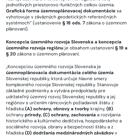
jednotlivých priestorovo-funkčných celkov územia.
Grafická forma územnoplánovacej dokumentácie
sa
vyhotovuje v záväzných geodetických referenčných
systémoch“ (ustanovenie
§ 18 ods. 7
zákona o územnom
plánovaní).
Koncepcia územného rozvoja Slovenska a koncepcia
územného rozvoja regiónu
je obsahom ustanovení
§ 19 a
§ 20
zákona o územnom plánovaní.
„Koncepciou územného rozvoja Slovenska je
územnoplánovacia dokumentácia celého územia
Slovenskej republiky, ktorá určuje hlavné smery
komplexného rozvoja Slovenskej republiky. Stanovuje
základné podmienky a vytvára predpoklady pre
udržateľný územný rozvoj Slovenskej republiky a jej
regiónov s určením rámcových požiadaviek štátu z
hľadiska
(A)
ochrany, obnovy a tvorby
krajiny,
(B)
ochrany
prírody,
(C)
ochrany, zachovania
a rozvíjania
historického a kultúrneho dedičstva, hospodárskeho a
sociálneho rozvoja, obrany a bezpečnosti štátu a z
hľadiska
(D)
dodržania medzinárodných záväzkov
v