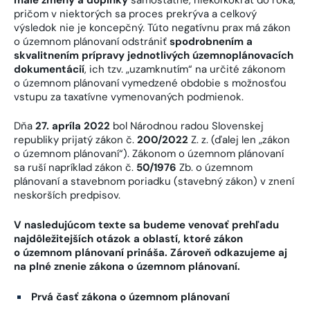
pričom v niektorých sa proces prekrýva a celkový
výsledok nie je koncepčný. Túto negatívnu prax má zákon
o územnom plánovaní odstrániť
spodrobnením a
skvalitnením prípravy jednotlivých územnoplánovacích
dokumentácií
, ich tzv. „uzamknutím“ na určité zákonom
o územnom plánovaní vymedzené obdobie s možnosťou
vstupu za taxatívne vymenovaných podmienok.
Dňa
27. apríla 2022
bol Národnou radou Slovenskej
republiky prijatý zákon č.
200/2022
Z. z. (ďalej len „zákon
o územnom plánovaní“). Zákonom o územnom plánovaní
sa ruší napríklad zákon č.
50/1976
Zb. o územnom
plánovaní a stavebnom poriadku (stavebný zákon) v znení
neskorších predpisov.
V nasledujúcom texte sa budeme venovať prehľadu
najdôležitejších otázok a oblastí, ktoré zákon
o územnom plánovaní prináša. Zároveň odkazujeme aj
na plné znenie zákona o územnom plánovaní.
Prvá časť zákona o územnom plánovaní