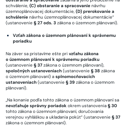
schválenie,
(C)
obstaranie a spracovanie
návrhu
územnoplánovacej dokumentácie,
(D)
prerokovanie a
schválenie
návrhu územnoplánovacej dokumentácie“
(ustanovenie
§ 27 ods. 3
zákona o územnom plánovaní).
Vzťah zákona o územnom plánovaní k správnemu
poriadku
Na záver sa pristavíme ešte pri
vzťahu zákona
o územnom plánovaní k správnemu poriadku
(ustanovenie
§ 37
zákona o územnom plánovaní),
spoločných ustanoveniach
(ustanovenie
§ 38
zákona
o územnom plánovaní) a
splnomocňovacích
ustanoveniach
(ustanovenie
§ 39
zákona o územnom
plánovaní).
„Na konanie podľa tohto zákona o územnom plánovaní sa
nevzťahuje správny poriadok
okrem ustanovenia
§ 30
tohto zákona o územnom plánovaní, doručovania
verejnou vyhláškou a ukladania pokút“ (ustanovenie
§ 37
zákona o územnom plánovaní).