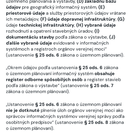
územného plánovania a výstavby,
(D)
základnú bázu
údajov
pre geografický informačný systém,
(E)
priestorové údaje
a služby priestorových údajov vrátane
ich metaúdajov,
(F)
údaje dopravnej infraštruktúry
,
(G)
údaje
technickej infraštruktúry
,
(H)
vybrané údaje
rozhodnutí a opatrení stavebných úradov,
(I)
dokumentáciu stavby
podľa zákona o výstavbe,
(J)
ďalšie vybrané údaje
evidované v informačných
systémoch a registroch orgánov verejnej moci“
(ustanovenie
§ 25 ods. 6
zákona o územnom plánovaní).
„Okrem údajov podľa ustanovenia
§ 25 ods. 6
zákona
o územnom plánovaní informačný systém
obsahuje
register odborne spôsobilých osôb
a register stavieb
podľa zákona o výstavbe“ (ustanovenie
§ 25 ods. 7
zákona o územnom plánovaní).
„Ustanovenie
§ 25 ods. 6
zákona o územnom plánovaní
nie je dotknuté
plnenie úloh orgánov verejnej moci ako
správcov informačných systémov verejnej správy podľa
osobitných predpisov“ (ustanovenie
§ 25 ods. 8
zákona
o územnom plánovaní).