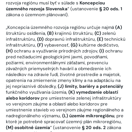
rozvoja regiónu musí byť v súlade s
Koncepciou
územného rozvoja Slovenska
“ (ustanovenie
§ 20 ods. 1
zákona o územnom plánovaní).
„Koncepcia územného rozvoja regiónu určuje najmä
(A)
štruktúru osídlenia,
(B)
krajinnú štruktúru,
(C)
zelenú
infraštruktúru,
(D)
dopravnú infraštruktúru,
(E)
technickú
infraštruktúru,
(F)
vybavenosť,
(G)
kultúrne dedičstvo,
(H)
ochranu a využívanie prírodných zdrojov,
(I)
ochranu
pred nežiaducimi geologickými javmi, povodňami,
požiarmi, environmentálnymi záťažami, prevenciu
závažných priemyselných havárií a obmedzenie ich
následkov na zdravie ľudí, životné prostredie a majetok,
opatrenia na zmiernenie zmeny klímy a na adaptáciu na
jej nepriaznivé dôsledky,
(J)
limity, bariéry a potenciály
funkčného využívania územia,
(K)
vymedzenie oblastí
alebo koridorov
pre umiestnenie zelenej infraštruktúry
vo verejnom záujme a oblastí alebo koridorov pre
umiestnenie stavieb vo verejnom záujme regionálneho a
nadregionálneho významu,
(L)
územie mikroregiónu
, pre
ktoré je potrebné spracovať územný plán mikroregiónu,
(M)
osobitné územia
“ (ustanovenie
§ 20 ods. 2
zákona