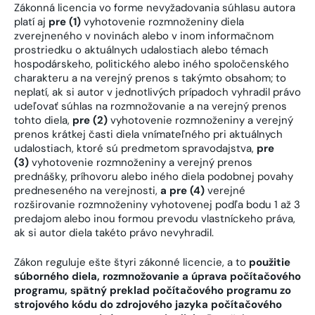
Zákonná licencia vo forme nevyžadovania súhlasu autora
platí aj
pre (1)
vyhotovenie rozmnoženiny diela
zverejneného v novinách alebo v inom informačnom
prostriedku o aktuálnych udalostiach alebo témach
hospodárskeho, politického alebo iného spoločenského
charakteru a na verejný prenos s takýmto obsahom; to
neplatí, ak si autor v jednotlivých prípadoch vyhradil právo
udeľovať súhlas na rozmnožovanie a na verejný prenos
tohto diela,
pre (2)
vyhotovenie rozmnoženiny a verejný
prenos krátkej časti diela vnímateľného pri aktuálnych
udalostiach, ktoré sú predmetom spravodajstva,
pre
(3)
vyhotovenie rozmnoženiny a verejný prenos
prednášky, príhovoru alebo iného diela podobnej povahy
predneseného na verejnosti,
a pre (4)
verejné
rozširovanie rozmnoženiny vyhotovenej podľa bodu 1 až 3
predajom alebo inou formou prevodu vlastníckeho práva,
ak si autor diela takéto právo nevyhradil.
Zákon reguluje ešte štyri zákonné licencie, a to
použitie
súborného diela, rozmnožovanie a úprava počítačového
programu, spätný preklad počítačového programu zo
strojového kódu do zdrojového jazyka počítačového