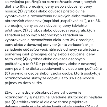
sa zvyčajne používajú na rozmnožovanie zverejnených
diel, a to 6% z predajnej ceny alebo z dovoznej ceny
nosiča;
(2)
výrobca alebo dovozca prístrojov na
vyhotovovanie rozmnoženín zvukových alebo zvukovo-
obrazových záznamov (napríklad „napaľovačiek“), a to 3%
z predajnej ceny alebo z dovoznej ceny takýchto
prístrojov;
(3)
výrobca alebo dovozca reprografických
zariadení alebo iných technických zariadení na
vyhotovovanie rozmnoženín diela, a to 3% z predajnej
ceny alebo z dovoznej ceny takýchto zariadení; ak je
zariadenie súčasťou veci, náhrada odmeny sa uhrádza z
pomernej časti predajnej ceny alebo z dovoznej ceny
tejto veci;
(4)
výrobca alebo dovozca osobných
počítačov, a to 0,5% z predajnej ceny alebo z dovoznej
ceny pevného disku zabudovaného v osobnom počítači
a
(5)
právnická osoba alebo fyzická osoba, ktorá poskytuje
rozmnožovacie služby za odplatu, a to 3% z celkových
príjmov za tieto služby.
Zákon vymedzuje pôsobnosť pre vyhotovenie
rozmnoženiny aj negatívne. Uvedené skutočnosti neplatia
pre
(1)
architektonické dielo vo forme projektovej
dokumentácie stavby alebo konštrukcie stavby,
(2)
celé