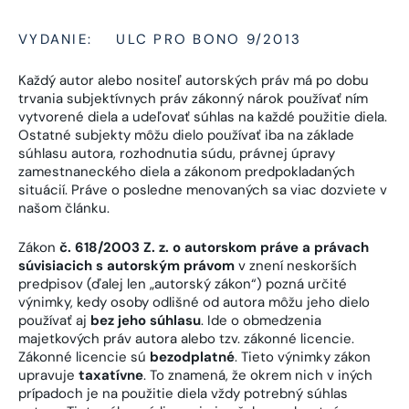
VYDANIE:
ULC PRO BONO 9/2013
Každý autor alebo nositeľ autorských práv má po dobu
trvania subjektívnych práv zákonný nárok používať ním
vytvorené diela a udeľovať súhlas na každé použitie diela.
Ostatné subjekty môžu dielo používať iba na základe
súhlasu autora, rozhodnutia súdu, právnej úpravy
zamestnaneckého diela a zákonom predpokladaných
situácií. Práve o posledne menovaných sa viac dozviete v
našom článku.
Zákon
č. 618/2003 Z. z. o autorskom práve a právach
súvisiacich s autorským právom
v znení neskorších
predpisov (ďalej len „autorský zákon“) pozná určité
výnimky, kedy osoby odlišné od autora môžu jeho dielo
používať aj
bez jeho súhlasu
. Ide o obmedzenia
majetkových práv autora alebo tzv. zákonné licencie.
Zákonné licencie sú
bezodplatné
. Tieto výnimky zákon
upravuje
taxatívne
. To znamená, že okrem nich v iných
prípadoch je na použitie diela vždy potrebný súhlas