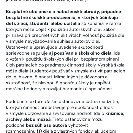
Bezplatné občianske a náboženské obrady, prípadne
bezplatné školské predstavenia, v ktorých účinkujú
deti, žiaci, študenti alebo učitelia
sú konania, v rámci
ktorých môže dôjsť k použitiu autorských diel. Zákon
priznáva pri predmetných aktivitách voľnosť použitia diel
v zmysle nevyžadovania súhlasu autorov diel.
Ustanovenie upravujúce uvedené skutočnosti
sprievodne reguluje
aj používanie školského diela
. Ide
o vzťah k použitiu školských diel pri bezplatnom plnení
úloh patriacich do predmetu činnosti školy. Vysoká škola
môže diela študentov používať v zmysle aktivít patriacich
do jej hlavnej činnosti. Mimo iných je dôvodom aj
skutočnosť, že hlavnou činnosťou školy je napĺňať
morálne hodnoty a rozvíjať harmonickú spoločnosť.
Podobne niektoré ďalšie ustanovizne patria medzi tie,
ktorých činnosť predstavuje pre spoločnosť prínos
v zmysle udržovania a zvyšovania hodnôt. Ide o
knižnice,
archívy alebo múzeá
. Tieto ustanovizne môžu
podobne
bez súhlasu autora
vyhotoviť
rozmnoženinu
(1)
diela z vlastných fondov, ak účelom