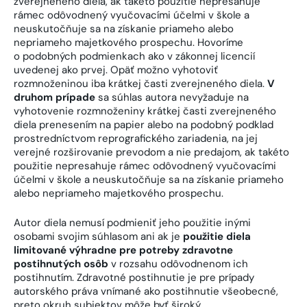
zverejneného diela, ak takéto použitie nepresahuje
rámec odôvodnený vyučovacími účelmi v škole a
neuskutočňuje sa na získanie priameho alebo
nepriameho majetkového prospechu. Hovoríme
o podobných podmienkach ako v zákonnej licencií
uvedenej ako prvej. Opäť možno vyhotoviť
rozmnoženinou iba krátkej časti zverejneného diela.
V
druhom prípade
sa súhlas autora nevyžaduje na
vyhotovenie rozmnoženiny krátkej časti zverejneného
diela prenesením na papier alebo na podobný podklad
prostredníctvom reprografického zariadenia, na jej
verejné rozširovanie prevodom a nie predajom, ak takéto
použitie nepresahuje rámec odôvodnený vyučovacími
účelmi v škole a neuskutočňuje sa na získanie priameho
alebo nepriameho majetkového prospechu.
Autor diela nemusí podmieniť jeho použitie inými
osobami svojim súhlasom ani ak je
použitie diela
limitované výhradne pre potreby zdravotne
postihnutých osôb
v rozsahu odôvodnenom ich
postihnutím. Zdravotné postihnutie je pre prípady
autorského práva vnímané ako postihnutie všeobecné,
preto okruh subjektov môže byť široký.