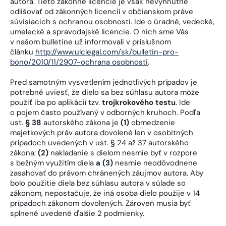
autora. Tieto zákonné licencie je však nevyhnutné
odlišovať od zákonných licencií v občianskom práve
súvisiacich s ochranou osobnosti. Ide o úradné, vedecké,
umelecké a spravodajské licencie. O nich sme Vás
v našom bulletine už informovali v príslušnom
článku
http://www.ulclegal.com/sk/bulletin-pro-
bono/2010/11/2907-ochrana osobnosti
.
Pred samotným vysvetlením jednotlivých prípadov je
potrebné uviesť, že dielo sa bez súhlasu autora môže
použiť iba po aplikácií tzv.
trojkrokového testu
. Ide
o pojem často používaný v odborných kruhoch. Podľa
ust.
§ 38
autorského zákona je
(1)
obmedzenie
majetkových práv autora dovolené len v osobitných
prípadoch uvedených v ust. § 24 až 37 autorského
zákona;
(2)
nakladanie s dielom nesmie byť v rozpore
s bežným využitím diela
a (3)
nesmie neodôvodnene
zasahovať do právom chránených záujmov autora. Aby
bolo použitie diela bez súhlasu autora v súlade so
zákonom, nepostačuje, že iná osoba dielo použije v 14
prípadoch zákonom dovolených. Zároveň musia byť
splnené uvedené ďalšie 2 podmienky.