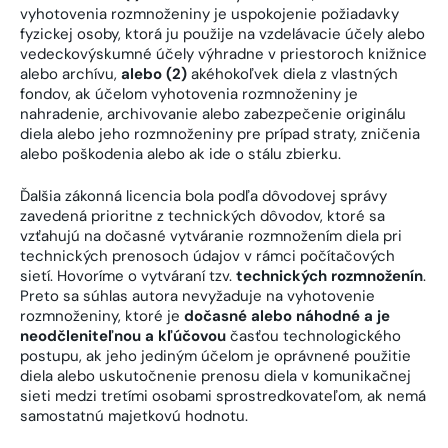
vyhotovenia rozmnoženiny je uspokojenie požiadavky
fyzickej osoby, ktorá ju použije na vzdelávacie účely alebo
vedeckovýskumné účely výhradne v priestoroch knižnice
alebo archívu,
alebo (2)
akéhokoľvek diela z vlastných
fondov, ak účelom vyhotovenia rozmnoženiny je
nahradenie, archivovanie alebo zabezpečenie originálu
diela alebo jeho rozmnoženiny pre prípad straty, zničenia
alebo poškodenia alebo ak ide o stálu zbierku.
Ďalšia zákonná licencia bola podľa dôvodovej správy
zavedená prioritne z technických dôvodov, ktoré sa
vzťahujú na dočasné vytváranie rozmnožením diela pri
technických prenosoch údajov v rámci počítačových
sietí. Hovoríme o vytváraní tzv.
technických rozmnoženín
.
Preto sa súhlas autora nevyžaduje na vyhotovenie
rozmnoženiny, ktoré je
dočasné alebo náhodné a je
neodčleniteľnou a kľúčovou
časťou technologického
postupu, ak jeho jediným účelom je oprávnené použitie
diela alebo uskutočnenie prenosu diela v komunikačnej
sieti medzi tretími osobami sprostredkovateľom, ak nemá
samostatnú majetkovú hodnotu.