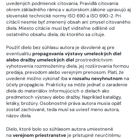
uvedených podmienok citovania. Pravidlá citovania
okrem základného rámca v autorskom zákone upravujú aj
slovenské technické normy ISO 690 a ISO 690-2. Pri
citácií nesmie byť zmenený obsah ani zmysel citovaného
diela. Miesto citácie musí byť viditeľne odlišné od
ostatného obsahu diela, do ktorého sa cituje.
Použiť dielo bez súhlasu autora je dovolené aj pre
eventualitu
propagovania výstavy umeleckých diel
alebo dražby umeleckých diel
prostredníctvom
vyhotovenia rozmnoženiny diela, jej rozširovania formou
predaja, prevodom alebo verejným prenosom. Platí, že
uvedené možno vykonať iba
v rozsahu nevyhnutnom
na
účely propagácie. Prakticky sa môže jednať o zaradenie
diela do materiálov informujúcich o dielach ako
predmetoch výstavy alebo dražby. Napríklad katalógy,
letáky, brožúry. Osobnostné práva autora musia opäť
zostať zachované, teda musí sa uviesť meno autora,
názov diela.
Dielo, ktoré bolo so súhlasom autora umiestnené
na
verejnom priestranstve
je prístupné neurčitému