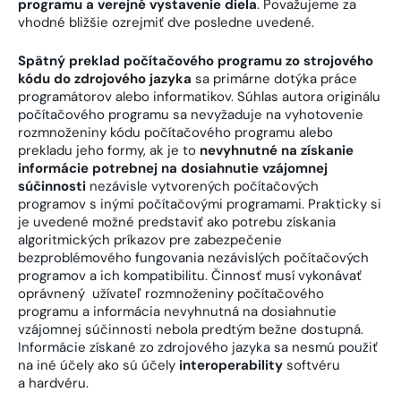
programu a verejné vystavenie diela
. Považujeme za
vhodné bližšie ozrejmiť dve posledne uvedené.
Spätný preklad počítačového programu zo strojového
kódu do zdrojového jazyka
sa primárne dotýka práce
programátorov alebo informatikov. Súhlas autora originálu
počítačového programu sa nevyžaduje na vyhotovenie
rozmnoženiny kódu počítačového programu alebo
prekladu jeho formy, ak je to
nevyhnutné na získanie
informácie potrebnej na dosiahnutie vzájomnej
súčinnosti
nezávisle vytvorených počítačových
programov s inými počítačovými programami. Prakticky si
je uvedené možné predstaviť ako potrebu získania
algoritmických príkazov pre zabezpečenie
bezproblémového fungovania nezávislých počítačových
programov a ich kompatibilitu. Činnosť musí vykonávať
oprávnený užívateľ rozmnoženiny počítačového
programu a informácia nevyhnutná na dosiahnutie
vzájomnej súčinnosti nebola predtým bežne dostupná.
Informácie získané zo zdrojového jazyka sa nesmú použiť
na iné účely ako sú účely
interoperability
softvéru
a hardvéru.