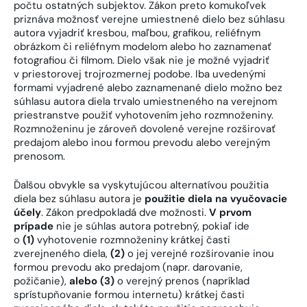
počtu ostatných subjektov. Zákon preto komukoľvek
priznáva možnosť verejne umiestnené dielo bez súhlasu
autora vyjadriť kresbou, maľbou, grafikou, reliéfnym
obrázkom či reliéfnym modelom alebo ho zaznamenať
fotografiou či filmom. Dielo však nie je možné vyjadriť
v priestorovej trojrozmernej podobe. Iba uvedenými
formami vyjadrené alebo zaznamenané dielo možno bez
súhlasu autora diela trvalo umiestneného na verejnom
priestranstve použiť vyhotovením jeho rozmnoženiny.
Rozmnoženinu je zároveň dovolené verejne rozširovať
predajom alebo inou formou prevodu alebo verejným
prenosom.
Ďalšou obvykle sa vyskytujúcou alternatívou použitia
diela bez súhlasu autora je
použitie diela na vyučovacie
účely
. Zákon predpokladá dve možnosti.
V prvom
prípade
nie je súhlas autora potrebný, pokiaľ ide
o
(1)
vyhotovenie rozmnoženiny krátkej časti
zverejneného diela,
(2)
o jej verejné rozširovanie inou
formou prevodu ako predajom (napr. darovanie,
požičanie),
alebo (3)
o verejný prenos (napríklad
sprístupňovanie formou internetu) krátkej časti