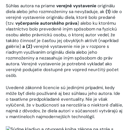
Súhlas autora na priame
verejné vystavenie
originálu
diela alebo jeho rozmnoženiny sa nevyžaduje, ak
(1)
ide o
verejné vystavenie originálu diela, ktoré bolo predané
(tzv.
vyčerpanie autorského práva
) alebo ku ktorému
vlastníctvo bolo prevedené iným spôsobom na fyzickú
osobu alebo právnickú osobu, o ktorej autor vedel, že
takáto činnosť je časťou jej obvyklých aktivít (napríklad
galérie)
a (2)
verejné vystavenie nie je v rozpore s
riadnym využívaním originálu diela alebo jeho
rozmnoženiny a nezasahuje iným spôsobom do práv
autora. Verejné vystavenie je potrebné vykladať ako
verejné podujatie dostupné pre vopred neurčitý počet
osôb.
Uvedené zákonné licencie sú jedinými prípadmi, kedy
môže byť dielo používané aj bez súhlasu jeho autora. Ide
o taxatívne predpokladané eventuality. Nie je však
vylúčené, že v budúcnosti sa nerozšíria o niektoré ďalšie,
najmä z dôvodov, že diela autori v súčasnosti vytvárajú aj
v mantineloch najmodernejších technológií.