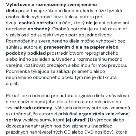
Vyhotovenie rozmnoženiny zverejneného
diela
predstavuje zákonnú licenciu, kedy môže fyzická
osoba dielo vyhotoviť bez súhlasu autora pre
svoju
osobnú potrebu
na účel, ktorý
nie je
ani priamo ani
nepriamo
obchodný
. Osobnú potrebu je nutné rozumieť
v závislosti od subjektívnych potrieb jednotlivcov.
Rozmnoženinu zverejneného diela možno vyhotoviť bez
súhlasu autora aj
prenesením diela na papier alebo
podobný podklad
prostredníctvom reprografického
alebo iného zariadenia. Uvedenú rozmnoženinu možno
verejne rozširovať predajom alebo inou formou prevodu.
Podmienka týkajúca sa zákazu priameho alebo
nepriameho obchodného účelu tým nie je dotknutá
a platí.
Pokiaľ ide o odmenu pre autora originálu diela v súvislosti
s rozmnoženinami jeho diela, tento autor má právo na
tzv.
náhradu odmeny
. Náhrada odmeny autorovi znamená
skutočnosť, že autorovi príslušná
organizácia kolektívnej
správy
vypláca sumy, ktoré
jej uhradí (1)
výrobca alebo
dovozca nenahratých nosičov záznamu (napríklad
prázdnych nahrávateľných CD alebo DVD nosičov), ktoré