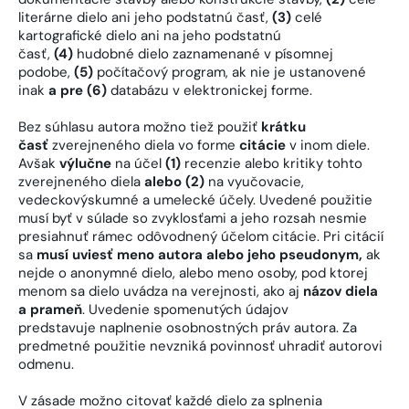
literárne dielo ani jeho podstatnú časť,
(3)
celé
kartografické dielo ani na jeho podstatnú
časť,
(4)
hudobné dielo zaznamenané v písomnej
podobe,
(5)
počítačový program, ak nie je ustanovené
inak
a pre (6)
databázu v elektronickej forme.
Bez súhlasu autora možno tiež použiť
krátku
časť
zverejneného diela vo forme
citácie
v inom diele.
Avšak
výlučne
na účel
(1)
recenzie alebo kritiky tohto
zverejneného diela
alebo (2)
na vyučovacie,
vedeckovýskumné a umelecké účely. Uvedené použitie
musí byť v súlade so zvyklosťami a jeho rozsah nesmie
presiahnuť rámec odôvodnený účelom citácie. Pri citácií
sa
musí uviesť meno autora alebo jeho pseudonym,
ak
nejde o anonymné dielo, alebo meno osoby, pod ktorej
menom sa dielo uvádza na verejnosti, ako aj
názov diela
a prameň
. Uvedenie spomenutých údajov
predstavuje naplnenie osobnostných práv autora. Za
predmetné použitie nevzniká povinnosť uhradiť autorovi
odmenu.
V zásade možno citovať každé dielo za splnenia