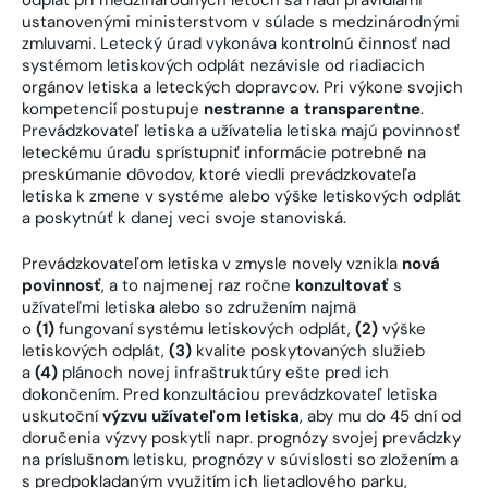
ustanovenými ministerstvom v súlade s medzinárodnými
zmluvami. Letecký úrad vykonáva kontrolnú činnosť nad
systémom letiskových odplát nezávisle od riadiacich
orgánov letiska a leteckých dopravcov. Pri výkone svojich
kompetencií postupuje
nestranne a transparentne
.
Prevádzkovateľ letiska a užívatelia letiska majú povinnosť
leteckému úradu sprístupniť informácie potrebné na
preskúmanie dôvodov, ktoré viedli prevádzkovateľa
letiska k zmene v systéme alebo výške letiskových odplát
a poskytnúť k danej veci svoje stanoviská.
Prevádzkovateľom letiska v zmysle novely vznikla
nová
povinnosť
, a to najmenej raz ročne
konzultovať
s
užívateľmi letiska alebo so združením najmä
o
(1)
fungovaní systému letiskových odplát,
(2)
výške
letiskových odplát,
(3)
kvalite poskytovaných služieb
a
(4)
plánoch novej infraštruktúry ešte pred ich
dokončením. Pred konzultáciou prevádzkovateľ letiska
uskutoční
výzvu užívateľom letiska
, aby mu do 45 dní od
doručenia výzvy poskytli napr. prognózy svojej prevádzky
na príslušnom letisku, prognózy v súvislosti so zložením a
s predpokladaným využitím ich lietadlového parku,