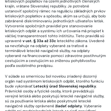
letiskových poplatkov na území jednotlivých členských
krajín, vrátane Slovenskej republiky. Je potrebné
ustanoviť spoločný rámec na reguláciu základných prvkov
letiskových poplatkov a spôsobu, akým sa určujú, aby bolo
zabránené diskriminovaniu jednotlivých užívateľov letísk.
Vytvorenie spoločných pravidiel pre stanovovanie
letiskových odplát a systému ich určovania má prispieť k
väčšej transparentnosti tohto inštitútu. Tieto pravidlá sú
upravené
v ust. § 33a až 33c
leteckého zákona. Uvedené
sa nevzťahuje na odplaty vyberané za traťové a
terminálové letecké navigačné služby, na odplaty
vyberané na financovanie pomoci zdravotne postihnutým
cestujúcim a cestujúcim so zníženou pohyblivosťou
podľa osobitného predpisu.
V súlade so smernicou bol novelou zriadený dozorný
orgán nad systémom letiskových odplát, ktorého funkciu
bude vykonávať
Letecký úrad Slovenskej republiky
.
Právnické osoby a fyzické osoby, ktoré prevádzkujú
verejné letiská alebo poskytujú letecké navigačné služby,
sú za používanie letiska alebo poskytnuté letecké
navigačné služby oprávnené
žiadať odplaty
. Vyberanie
odplát pri medzinárodných letoch sa riadi pravidlami