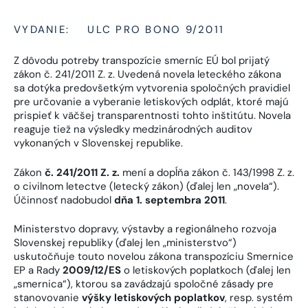
VYDANIE:
ULC PRO BONO 9/2011
Z dôvodu potreby transpozície smerníc EÚ bol prijatý
zákon č. 241/2011 Z. z. Uvedená novela leteckého zákona
sa dotýka predovšetkým vytvorenia spoločných pravidiel
pre určovanie a vyberanie letiskových odplát, ktoré majú
prispieť k väčšej transparentnosti tohto inštitútu. Novela
reaguje tiež na výsledky medzinárodných auditov
vykonaných v Slovenskej republike.
Zákon
č. 241/2011 Z. z.
mení a dopĺňa zákon č. 143/1998 Z. z.
o civilnom letectve (letecký zákon) (ďalej len „novela“).
Účinnosť nadobudol
dňa 1. septembra 2011
.
Ministerstvo dopravy, výstavby a regionálneho rozvoja
Slovenskej republiky (ďalej len „ministerstvo“)
uskutočňuje touto novelou zákona transpozíciu Smernice
EP a Rady
2009/12/ES
o letiskových poplatkoch (ďalej len
„smernica“), ktorou sa zavádzajú spoločné zásady pre
stanovovanie
výšky letiskových poplatkov
, resp. systém