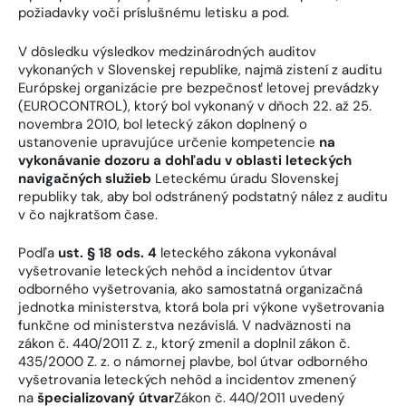
požiadavky voči príslušnému letisku a pod.
V dôsledku výsledkov medzinárodných auditov
vykonaných v Slovenskej republike, najmä zistení z auditu
Európskej organizácie pre bezpečnosť letovej prevádzky
(EUROCONTROL), ktorý bol vykonaný v dňoch 22. až 25.
novembra 2010, bol letecký zákon doplnený o
ustanovenie upravujúce určenie kompetencie
na
vykonávanie dozoru a dohľadu v oblasti leteckých
navigačných služieb
Leteckému úradu Slovenskej
republiky tak, aby bol odstránený podstatný nález z auditu
v čo najkratšom čase.
Podľa
ust. § 18 ods. 4
leteckého zákona vykonával
vyšetrovanie leteckých nehôd a incidentov útvar
odborného vyšetrovania, ako samostatná organizačná
jednotka ministerstva, ktorá bola pri výkone vyšetrovania
funkčne od ministerstva nezávislá. V nadväznosti na
zákon č. 440/2011 Z. z., ktorý zmenil a doplnil zákon č.
435/2000 Z. z. o námornej plavbe, bol útvar odborného
vyšetrovania leteckých nehôd a incidentov zmenený
na
špecializovaný útvar
Zákon č. 440/2011 uvedený