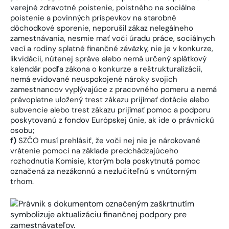
verejné zdravotné poistenie, poistného na sociálne
poistenie a povinných príspevkov na starobné
dôchodkové sporenie, neporušil zákaz nelegálneho
zamestnávania, nesmie mať voči úradu práce, sociálnych
vecí a rodiny splatné finančné záväzky, nie je v konkurze,
likvidácii, nútenej správe alebo nemá určený splátkový
kalendár podľa zákona o konkurze a reštrukturalizácii,
nemá evidované neuspokojené nároky svojich
zamestnancov vyplývajúce z pracovného pomeru a nemá
právoplatne uložený trest zákazu prijímať dotácie alebo
subvencie alebo trest zákazu prijímať pomoc a podporu
poskytovanú z fondov Európskej únie, ak ide o právnickú
osobu;
f)
SZČO musí prehlásiť, že voči nej nie je nárokované
vrátenie pomoci na základe predchádzajúceho
rozhodnutia Komisie, ktorým bola poskytnutá pomoc
označená za nezákonnú a nezlučiteľnú s vnútorným
trhom.