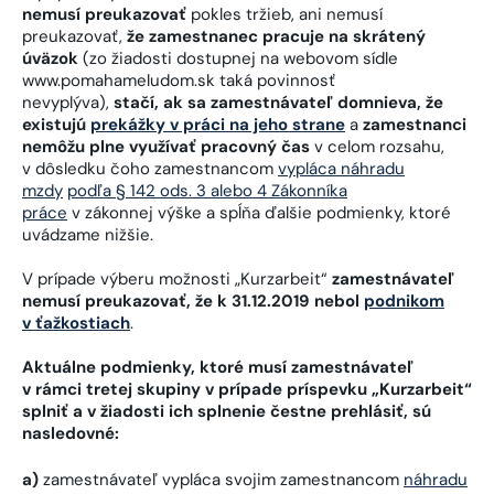
nemusí preukazovať
pokles tržieb, ani nemusí
preukazovať,
že zamestnanec pracuje na skrátený
úväzok
(zo žiadosti dostupnej na webovom sídle
www.pomahameludom.sk taká povinnosť
nevyplýva),
stačí, ak sa zamestnávateľ domnieva, že
existujú
prekážky v práci na jeho strane
a
zamestnanci
nemôžu plne využívať pracovný čas
v celom rozsahu,
v dôsledku čoho zamestnancom
vypláca náhradu
mzdy
podľa § 142 ods. 3 alebo 4 Zákonníka
práce
v zákonnej výške a spĺňa ďalšie podmienky, ktoré
uvádzame nižšie.
V prípade výberu možnosti „Kurzarbeit“
zamestnávateľ
nemusí preukazovať, že k 31.12.2019 nebol
podnikom
v ťažkostiach
.
Aktuálne podmienky, ktoré musí zamestnávateľ
v rámci tretej skupiny v prípade príspevku „Kurzarbeit“
splniť a v žiadosti ich splnenie čestne prehlásiť, sú
nasledovné:
a)
zamestnávateľ vypláca svojim zamestnancom
náhradu