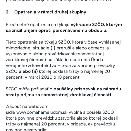
2.
Opatrenia v rámci druhej skupiny
Predmetné opatrenia sa týkajú
výhradne SZČO, ktorým
sa znížil príjem oproti porovnávanému obdobiu
.
Tieto opatrenia sa týkajú
SZČO
, ktorá v čase vyhlásenej
mimoriadnej situácie
(i)
prerušila alebo obmedzila
vykonávanie alebo prevádzkovanie samostatnej
zárobkovej činnosti na základe opatrenia Úradu
verejného zdravotníctva – teda zatvorené prevádzky
SZČO
alebo (ii)
ktorej poklesli tržby o najmenej 20
percent, v marci 2020 o 10 percent.
SZČO môže požiadať o
paušálny príspevok na náhradu
straty príjmu zo samostatnej zárobkovej činnosti
.
Žiadosť na webovom
sídle
www.pomahameludom.sk
vypĺňa a posiela SZČO,
ktorá povinne prevádzku zatvorila alebo ktorej poklesli
tržby o najmenej 20 percent, v prípade, ak prevádzku
povinne nezatvorila.