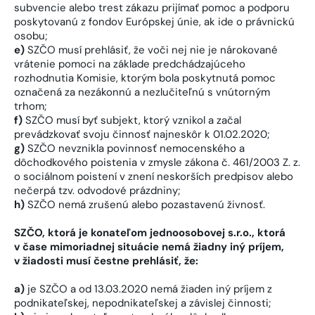
subvencie alebo trest zákazu prijímať pomoc a podporu
poskytovanú z fondov Európskej únie, ak ide o právnickú
osobu;
e)
SZČO musí prehlásiť, že voči nej nie je nárokované
vrátenie pomoci na základe predchádzajúceho
rozhodnutia Komisie, ktorým bola poskytnutá pomoc
označená za nezákonnú a nezlučiteľnú s vnútorným
trhom;
f)
SZČO musí byť subjekt, ktorý vznikol a začal
prevádzkovať svoju činnosť najneskôr k 01.02.2020;
g)
SZČO nevznikla povinnosť nemocenského a
dôchodkového poistenia v zmysle zákona č. 461/2003 Z. z.
o sociálnom poistení v znení neskorších predpisov alebo
nečerpá tzv. odvodové prázdniny;
h)
SZČO nemá zrušenú alebo pozastavenú živnosť.
SZČO, ktorá je konateľom jednoosobovej s.r.o., ktorá
v čase mimoriadnej situácie nemá žiadny iný príjem,
v žiadosti musí čestne prehlásiť, že:
a)
je SZČO a od 13.03.2020 nemá žiaden iný príjem z
podnikateľskej, nepodnikateľskej a závislej činnosti;