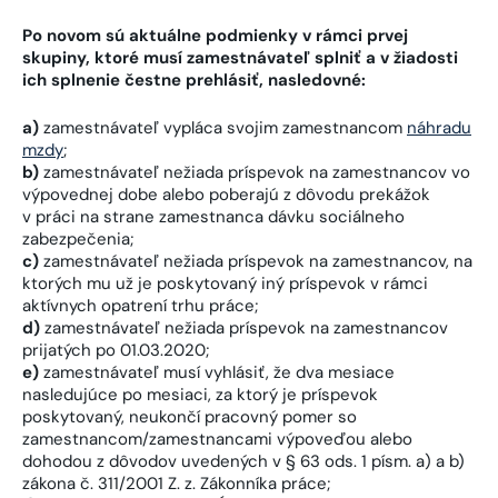
Po novom sú aktuálne podmienky v rámci prvej
skupiny, ktoré musí zamestnávateľ splniť a v žiadosti
ich splnenie čestne prehlásiť, nasledovné:
a)
zamestnávateľ vypláca svojim zamestnancom
náhradu
mzdy
;
b)
zamestnávateľ nežiada príspevok na zamestnancov vo
výpovednej dobe alebo poberajú z dôvodu prekážok
v práci na strane zamestnanca dávku sociálneho
zabezpečenia;
c)
zamestnávateľ nežiada príspevok na zamestnancov, na
ktorých mu už je poskytovaný iný príspevok v rámci
aktívnych opatrení trhu práce;
d)
zamestnávateľ nežiada príspevok na zamestnancov
prijatých po 01.03.2020;
e)
zamestnávateľ musí vyhlásiť, že dva mesiace
nasledujúce po mesiaci, za ktorý je príspevok
poskytovaný, neukončí pracovný pomer so
zamestnancom/zamestnancami výpoveďou alebo
dohodou z dôvodov uvedených v § 63 ods. 1 písm. a) a b)
zákona č. 311/2001 Z. z. Zákonníka práce;