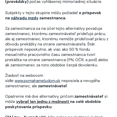
(prevádzky)
počas vyhlásenej mimoriadnej situácie.
Subjekty v tejto skupine môžu požiadať
o príspevok
na
náhradu mzdy
zamestnanca.
Za zamestnanca sa na účel tejto alternatívy považuje
zamestnanec, ktorému zamestnávateľ prideľuje prácu,
ale aj zamestnanec, ktorému nemôže prideľovať prácu z
dôvodu prekážky na strane zamestnávateľa. Štát
príspevok neposkytne, ak viac ako 50 % fondu
mesačného pracovného času zamestnanca tvorí
prekážka na strane zamestnanca (PN, OČR, a pod) alebo
ak zamestnanec za toto obdobie čerpá dovolenku.
Žiadosť na webovom
sídle
www.pomahameludom.sk
neposiela a nevypĺňa
zamestnanec, ale
zamestnávateľ
.
Opatrenie má dve alternatívy, pričom
zamestnávateľ
si
môže
vybrať len jednu z možností
na celé obdobie
poskytovania príspevku
: