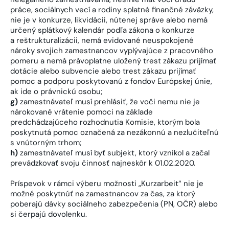
práce, sociálnych vecí a rodiny splatné finančné záväzky,
nie je v konkurze, likvidácii, nútenej správe alebo nemá
určený splátkový kalendár podľa zákona o konkurze
a reštrukturalizácii, nemá evidované neuspokojené
nároky svojich zamestnancov vyplývajúce z pracovného
pomeru a nemá právoplatne uložený trest zákazu prijímať
dotácie alebo subvencie alebo trest zákazu prijímať
pomoc a podporu poskytovanú z fondov Európskej únie,
ak ide o právnickú osobu;
g)
zamestnávateľ musí prehlásiť, že voči nemu nie je
nárokované vrátenie pomoci na základe
predchádzajúceho rozhodnutia Komisie, ktorým bola
poskytnutá pomoc označená za nezákonnú a nezlučiteľnú
s vnútorným trhom;
h)
zamestnávateľ musí byť subjekt, ktorý vznikol a začal
prevádzkovať svoju činnosť najneskôr k 01.02.2020.
Príspevok v rámci výberu možnosti „Kurzarbeit“ nie je
možné poskytnúť na zamestnancov za čas, za ktorý
poberajú dávky sociálneho zabezpečenia (PN, OČR) alebo
si čerpajú dovolenku.