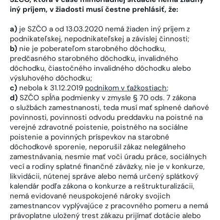
iný príjem, v žiadosti musí čestne prehlásiť, že:
a)
je SZČO a od 13.03.2020 nemá žiaden iný príjem z
podnikateľskej, nepodnikateľskej a závislej činnosti;
b)
nie je poberateľom starobného dôchodku,
predčasného starobného dôchodku, invalidného
dôchodku, čiastočného invalidného dôchodku alebo
výsluhového dôchodku;
c)
nebola k 31.12.2019
podnikom v ťažkostiach
;
d)
SZČO spĺňa podmienky v zmysle § 70 ods. 7 zákona
o službách zamestnanosti, teda musí mať splnené daňové
povinnosti, povinnosti odvodu preddavku na poistné na
verejné zdravotné poistenie, poistného na sociálne
poistenie a povinných príspevkov na starobné
dôchodkové sporenie, neporušil zákaz nelegálneho
zamestnávania, nesmie mať voči úradu práce, sociálnych
vecí a rodiny splatné finančné záväzky, nie je v konkurze,
likvidácii, nútenej správe alebo nemá určený splátkový
kalendár podľa zákona o konkurze a reštrukturalizácii,
nemá evidované neuspokojené nároky svojich
zamestnancov vyplývajúce z pracovného pomeru a nemá
právoplatne uložený trest zákazu prijímať dotácie alebo