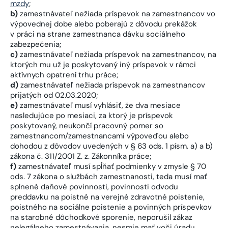
mzdy
;
b)
zamestnávateľ nežiada príspevok na zamestnancov vo
výpovednej dobe alebo poberajú z dôvodu prekážok
v práci na strane zamestnanca dávku sociálneho
zabezpečenia;
c)
zamestnávateľ nežiada príspevok na zamestnancov, na
ktorých mu už je poskytovaný iný príspevok v rámci
aktívnych opatrení trhu práce;
d)
zamestnávateľ nežiada príspevok na zamestnancov
prijatých od 02.03.2020;
e)
zamestnávateľ musí vyhlásiť, že dva mesiace
nasledujúce po mesiaci, za ktorý je príspevok
poskytovaný, neukončí pracovný pomer so
zamestnancom/zamestnancami výpoveďou alebo
dohodou z dôvodov uvedených v § 63 ods. 1 písm. a) a b)
zákona č. 311/2001 Z. z. Zákonníka práce;
f)
zamestnávateľ musí spĺňať podmienky v zmysle § 70
ods. 7 zákona o službách zamestnanosti, teda musí mať
splnené daňové povinnosti, povinnosti odvodu
preddavku na poistné na verejné zdravotné poistenie,
poistného na sociálne poistenie a povinných príspevkov
na starobné dôchodkové sporenie, neporušil zákaz
nelegálneho zamestnávania, nesmie mať voči úradu