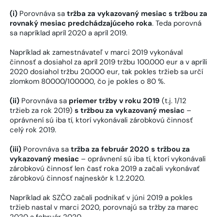
(i)
Porovnáva sa
tržba za vykazovaný mesiac s tržbou za
rovnaký mesiac predchádzajúceho roka
. Teda porovná
sa napríklad apríl 2020 a apríl 2019.
Napríklad ak zamestnávateľ v marci 2019 vykonával
činnosť a dosiahol za apríl 2019 tržbu 100.000 eur a v apríli
2020 dosiahol tržbu 20.000 eur, tak pokles tržieb sa určí
zlomkom 80000/100000, čo je pokles o 80 %.
(ii)
Porovnáva sa
priemer tržby v roku 2019
(t.j. 1/12
tržieb za rok 2019)
s tržbou za vykazovaný mesiac
–
oprávnení sú iba tí, ktorí vykonávali zárobkovú činnosť
celý rok 2019.
(iii)
Porovnáva sa
tržba za február 2020 s tržbou za
vykazovaný mesiac
– oprávnení sú iba tí, ktorí vykonávali
zárobkovú činnosť len časť roka 2019 a začali vykonávať
zárobkovú činnosť najneskôr k 1.2.2020.
Napríklad ak SZČO začali podnikať v júni 2019 a pokles
tržieb nastal v marci 2020, porovnajú sa tržby za marec
2020 a február 2020.