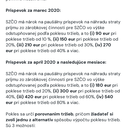
Príspevok za marec 2020:
SZČO má nárok na paušálny príspevok na náhradu straty
príjmu zo zárobkovej činnosti pre SZČO vo výške
odstupňovanej podľa poklesu tržieb, a to
(i) 90 eur
pri
poklese tržieb od 10 %,
(ii) 150 eur
pri poklese tržieb od
20%,
(iii) 210 eur
pri poklese tržieb od 30%,
(iv) 270
eur
pri poklese tržieb od 40% a viac.
Príspevok za apríl 2020 a nasledujúce mesiace:
SZČO má nárok na paušálny príspevok na náhradu straty
príjmu zo zárobkovej činnosti pre SZČO vo výške
odstupňovanej podľa poklesu tržieb, a to
(i) 180 eur
pri
poklese tržieb od 20%,
(ii) 300 eur
pri poklese tržieb od
40%,
(iii) 420 eur
pri poklese tržieb od 60%,
(iv) 540
eur
pri poklese tržieb od 80% a viac.
Pokles sa určí
porovnaním tržieb
, pričom
žiadateľ si
zvolí jednu z alternatív
spôsobu výpočtu poklesu tržieb.
Sú 3 možnosti: