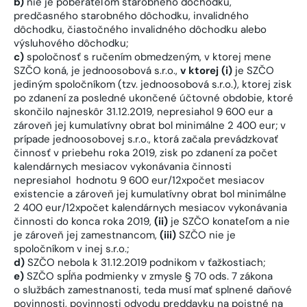
b)
nie je poberateľom starobného dôchodku,
predčasného starobného dôchodku, invalidného
dôchodku, čiastočného invalidného dôchodku alebo
výsluhového dôchodku;
c)
spoločnosť s ručením obmedzeným, v ktorej mene
SZČO koná, je jednoosobová s.r.o.,
v ktorej (i)
je SZČO
jediným spoločníkom (tzv. jednoosobová s.r.o.), ktorej zisk
po zdanení za posledné ukončené účtovné obdobie, ktoré
skončilo najneskôr 31.12.2019, nepresiahol 9 600 eur a
zároveň jej kumulatívny obrat bol minimálne 2 400 eur; v
prípade jednoosobovej s.r.o., ktorá začala prevádzkovať
činnosť v priebehu roka 2019, zisk po zdanení za počet
kalendárnych mesiacov vykonávania činnosti
nepresiahol hodnotu 9 600 eur/12xpočet mesiacov
existencie a zároveň jej kumulatívny obrat bol minimálne
2 400 eur/12xpočet kalendárnych mesiacov vykonávania
činnosti do konca roka 2019,
(ii)
je SZČO konateľom a nie
je zároveň jej zamestnancom,
(iii)
SZČO nie je
spoločníkom v inej s.r.o.;
d)
SZČO nebola k 31.12.2019 podnikom v ťažkostiach;
e)
SZČO spĺňa podmienky v zmysle § 70 ods. 7 zákona
o službách zamestnanosti, teda musí mať splnené daňové
povinnosti, povinnosti odvodu preddavku na poistné na