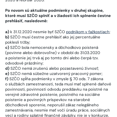
Po novom sú aktuálne podmienky v druhej skupine,
ktoré musí SZČO splniť a v žiadosti ich splnenie čestne
prehlásiť, nasledovné:
a)
k 31.12.2020 nesmie byť SZČO
podnikom v ťažkostiach
;
b)
SZČO musí čestne prehlásiť ako jej percentuálne
poklesli tržby;
c)
SZČO bola nemocensky a dôchodkovo poistená
(povinne alebo dobrovoľne) v období do 31.03.2020
a poistenie jej trvá aj po tomto dni alebo čerpá tzv.
odvodové prázdniny;
d)
SZČO nemá zrušenú alebo pozastavenú živnosť;
e)
SZČO nemá súbežne uzatvorený pracovný pomer;
f)
SZČO spĺňa podmienky v zmysle § 70 ods. 7 zákona
o službách zamestnanosti, teda musí mať splnené daňové
povinnosti, povinnosti odvodu preddavku na poistné na
verejné zdravotné poistenie, poistného na sociálne
poistenie a povinných príspevkov na starobné
dôchodkové sporenie, neporušil zákaz nelegálneho
zamestnávania, nesmie mať voči úradu práce, sociálnych
vecí a rodiny splatné finančné záväzky, nie je v konkurze,