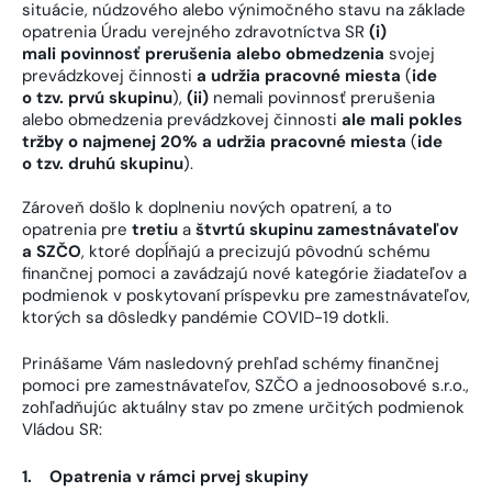
situácie, núdzového alebo výnimočného stavu na základe
opatrenia Úradu verejného zdravotníctva SR
(i)
mali povinnosť prerušenia alebo obmedzenia
svojej
prevádzkovej činnosti
a udržia pracovné miesta
(
ide
o tzv. prvú skupinu
),
(ii)
nemali povinnosť prerušenia
alebo obmedzenia prevádzkovej činnosti
ale mali pokles
tržby o najmenej 20% a udržia pracovné miesta
(
ide
o tzv. druhú skupinu
).
Zároveň došlo k doplneniu nových opatrení, a to
opatrenia pre
tretiu
a
štvrtú skupinu zamestnávateľov
a SZČO
, ktoré dopĺňajú a precizujú pôvodnú schému
finančnej pomoci a zavádzajú nové kategórie žiadateľov a
podmienok v poskytovaní príspevku pre zamestnávateľov,
ktorých sa dôsledky pandémie COVID-19 dotkli.
Prinášame Vám nasledovný prehľad schémy finančnej
pomoci pre zamestnávateľov, SZČO a jednoosobové s.r.o.,
zohľadňujúc aktuálny stav po zmene určitých podmienok
Vládou SR:
1.
Opatrenia v rámci prvej skupiny