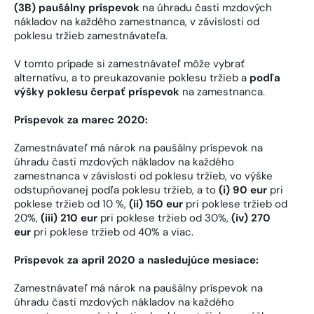
(3B) paušálny príspevok
na úhradu časti mzdových
nákladov na každého zamestnanca, v závislosti od
poklesu tržieb zamestnávateľa.
V tomto prípade si zamestnávateľ môže vybrať
alternatívu, a to preukazovanie poklesu tržieb a
podľa
výšky poklesu čerpať príspevok
na zamestnanca.
Príspevok za marec 2020:
Zamestnávateľ má nárok na paušálny príspevok na
úhradu časti mzdových nákladov na každého
zamestnanca v závislosti od poklesu tržieb, vo výške
odstupňovanej podľa poklesu tržieb, a to
(i) 90 eur
pri
poklese tržieb od 10 %,
(ii) 150 eur
pri poklese tržieb od
20%,
(iii) 210 eur
pri poklese tržieb od 30%,
(iv) 270
eur
pri poklese tržieb od 40% a viac.
Príspevok za apríl 2020 a nasledujúce mesiace:
Zamestnávateľ má nárok na paušálny príspevok na
úhradu časti mzdových nákladov na každého