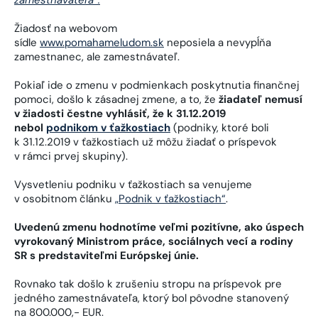
zamestnávateľa“.
Žiadosť na webovom
sídle
www.pomahameludom.sk
neposiela a nevypĺňa
zamestnanec, ale zamestnávateľ.
Pokiaľ ide o zmenu v podmienkach poskytnutia finančnej
pomoci, došlo k zásadnej zmene, a to, že
žiadateľ nemusí
v žiadosti čestne vyhlásiť, že k 31.12.2019
nebol
podnikom v ťažkostiach
(podniky, ktoré boli
k 31.12.2019 v ťažkostiach už môžu žiadať o príspevok
v rámci prvej skupiny).
Vysvetleniu podniku v ťažkostiach sa venujeme
v osobitnom článku
„Podnik v ťažkostiach“
.
Uvedenú zmenu hodnotíme veľmi pozitívne, ako úspech
vyrokovaný Ministrom práce, sociálnych vecí a rodiny
SR s predstaviteľmi Európskej únie.
Rovnako tak došlo k zrušeniu stropu na príspevok pre
jedného zamestnávateľa, ktorý bol pôvodne stanovený
na 800.000,- EUR.