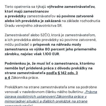
Tieto opatrenia sa týkajú
výhradne zamestnávateľov,
ktorí majú zamestnancov
a prevádzky
zamestnávateľov
sú povinne zatvorené
alebo ich prevádzka je zakázaná
na základe rozhodnutia
Úradu verejného zdravotníctva SR.
Zamestnávateľ alebo SZČO, ktorá je zamestnávateľom,
a ich prevádzka alebo prevádzky sú povinne zatvorené,
môžu požiadať o
príspevok na náhradu mzdy
zamestnanca vo výške 80 percent jeho priemerného
zárobku, najviac však 1.100 EUR
.
Podmienkou je, že musí ísť o zamestnanca, ktorému
nemôže byť pridelená práca z dôvodu prekážky na
strane zamestnávateľa
podľa § 142 ods. 3
a 4
Zákonníka práce.
Prekážkam na strane zamestnávateľa sme sa podrobne
venovali v nasledovnom článku nášho bulletinu:
„Právna
úprava osobitných ustanovení Zákonníka práce v
mimoriadnej situácii a ďalších prekážok na strane