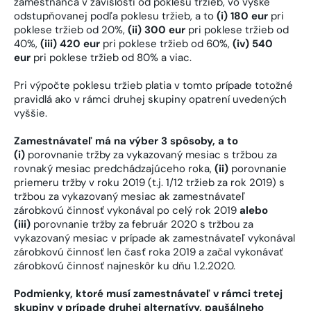
zamestnanca v závislosti od poklesu tržieb, vo výške
odstupňovanej podľa poklesu tržieb, a to
(i) 180 eur
pri
poklese tržieb od 20%,
(ii) 300 eur
pri poklese tržieb od
40%,
(iii) 420 eur
pri poklese tržieb od 60%,
(iv) 540
eur
pri poklese tržieb od 80% a viac.
Pri výpočte poklesu tržieb platia v tomto prípade totožné
pravidlá ako v rámci druhej skupiny opatrení uvedených
vyššie.
Zamestnávateľ má na výber 3 spôsoby, a to
(i)
porovnanie tržby za vykazovaný mesiac s tržbou za
rovnaký mesiac predchádzajúceho roka,
(ii)
porovnanie
priemeru tržby v roku 2019 (t.j. 1/12 tržieb za rok 2019) s
tržbou za vykazovaný mesiac ak zamestnávateľ
zárobkovú činnosť vykonával po celý rok 2019
alebo
(iii)
porovnanie tržby za február 2020 s tržbou za
vykazovaný mesiac v prípade ak zamestnávateľ vykonával
zárobkovú činnosť len časť roka 2019 a začal vykonávať
zárobkovú činnosť najneskôr ku dňu 1.2.2020.
Podmienky, ktoré musí zamestnávateľ v rámci tretej
skupiny v prípade druhej alternatívy, paušálneho