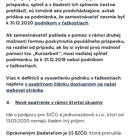
príspevku, splniť a v žiadosti ich splnenie čestne
prehlásiť, sú totožné ako predchádzajúce, avšak
pridáva sa podmienka, že zamestnávateľ nesmie byť
k 31.12.2020
podnikom v ťažkostiach
.
Ak zamestnávateľ požiada o pomoc v rámci druhej
možnosti formou poskytnutia paušálneho príspevku,
na rozdiel od prípadu, ak by si vybral prvú možnosť
pomoci tzv. „Kurzarbeit“, musí naďalej spĺňať
podmienku, že k 31.12.2019 nebol podnikom
v ťažkostiach.
Viac k definícii a vysvetleniu podniku v ťažkostiach
nájdete
v osobitnom článku dostupnom na našej
webovej stránke
.
4.
Nové opatrenie v rámci štvrtej skupiny
Ide o podporu pre SZČO a jednoosobové s.r.o., ktorí od
13.03.2020 nemajú žiaden iný príjem.
Oprávneným žiadateľom je (i) SZČO
, ktorá prerušila