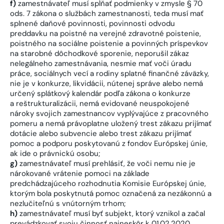
f)
zamestnávateľ musí spĺňať podmienky v zmysle § 70
ods. 7 zákona o službách zamestnanosti, teda musí mať
splnené daňové povinnosti, povinnosti odvodu
preddavku na poistné na verejné zdravotné poistenie,
poistného na sociálne poistenie a povinných príspevkov
na starobné dôchodkové sporenie, neporušil zákaz
nelegálneho zamestnávania, nesmie mať voči úradu
práce, sociálnych vecí a rodiny splatné finančné záväzky,
nie je v konkurze, likvidácii, nútenej správe alebo nemá
určený splátkový kalendár podľa zákona o konkurze
a reštrukturalizácii, nemá evidované neuspokojené
nároky svojich zamestnancov vyplývajúce z pracovného
pomeru a nemá právoplatne uložený trest zákazu prijímať
dotácie alebo subvencie alebo trest zákazu prijímať
pomoc a podporu poskytovanú z fondov Európskej únie,
ak ide o právnickú osobu;
g)
zamestnávateľ musí prehlásiť, že voči nemu nie je
nárokované vrátenie pomoci na základe
predchádzajúceho rozhodnutia Komisie Európskej únie,
ktorým bola poskytnutá pomoc označená za nezákonnú a
nezlučiteľnú s vnútorným trhom;
h)
zamestnávateľ musí byť subjekt, ktorý vznikol a začal
prevádzkovať svoju činnosť najneskôr k 01.02.2020.