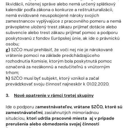
likvidácii, nútenej správe alebo nemá určený splátkový
kalendár podľa zákona o konkurze a reštrukturalizácii,
nemá evidované neuspokojené nároky svojich
zamestnancov vyplývajúce z pracovného pomeru a nemá
právoplatne uložený trest zákazu prijímať dotácie alebo
subvencie alebo trest zákazu prijímať pomoc a podporu
poskytovanú z fondov Európskej únie, ak ide o právnickú
osobu;
g)
SZČO musí prehlásiť, že voči nej nie je nárokované
vrátenie pomoci na základe predchádzajúceho
rozhodnutia Komisie, ktorým bola poskytnutá pomoc
označená za nezákonnú a nezlučiteľnú s vnútorným
trhom;
h)
SZČO musí byť subjekt, ktorý vznikol a začal
prevádzkovať svoju činnosť najneskôr k 01.02.2020.
3.
Nové opatrenie v rámci tretej skupiny
Ide o podporu z
amestnávateľov, vrátane SZČO, ktoré sú
zamestnávateľmi
, zasiahnutých mimoriadnou
situáciou,
ktorí udržia pracovné miesta aj v prípade
prerušenia alebo obmedzenia svojej činnosti