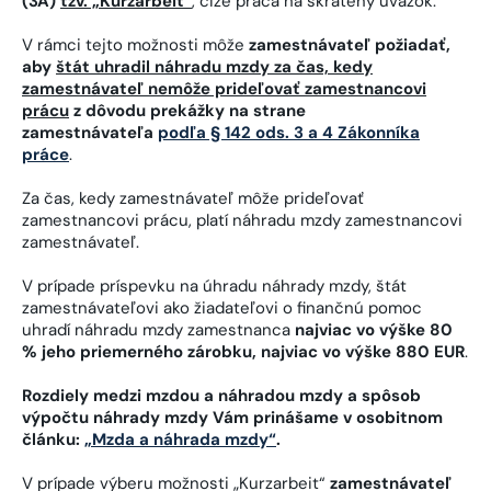
(3A)
tzv. „Kurzarbeit“
, čiže práca na skrátený úväzok.
V rámci tejto možnosti môže
zamestnávateľ požiadať,
aby
štát uhradil náhradu mzdy za čas, kedy
zamestnávateľ nemôže prideľovať zamestnancovi
prácu
z dôvodu prekážky na strane
zamestnávateľa
podľa § 142 ods. 3 a 4 Zákonníka
práce
.
Za čas, kedy zamestnávateľ môže prideľovať
zamestnancovi prácu, platí náhradu mzdy zamestnancovi
zamestnávateľ.
V prípade príspevku na úhradu náhrady mzdy, štát
zamestnávateľovi ako žiadateľovi o finančnú pomoc
uhradí náhradu mzdy zamestnanca
najviac vo výške 80
% jeho priemerného zárobku, najviac vo výške 880 EUR
.
Rozdiely medzi mzdou a náhradou mzdy a spôsob
výpočtu náhrady mzdy Vám prinášame v osobitnom
článku:
„Mzda a náhrada mzdy“
.
V prípade výberu možnosti „Kurzarbeit“
zamestnávateľ