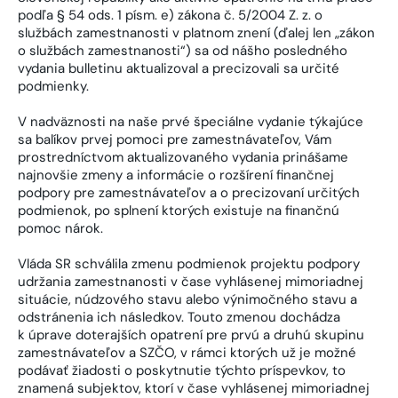
podľa § 54 ods. 1 písm. e) zákona č. 5/2004 Z. z. o
službách zamestnanosti v platnom znení (ďalej len „zákon
o službách zamestnanosti“) sa od nášho posledného
vydania bulletinu aktualizoval a precizovali sa určité
podmienky.
V nadväznosti na naše prvé špeciálne vydanie týkajúce
sa balíkov prvej pomoci pre zamestnávateľov, Vám
prostredníctvom aktualizovaného vydania prinášame
najnovšie zmeny a informácie o rozšírení finančnej
podpory pre zamestnávateľov a o precizovaní určitých
podmienok, po splnení ktorých existuje na finančnú
pomoc nárok.
Vláda SR schválila zmenu podmienok projektu podpory
udržania zamestnanosti v čase vyhlásenej mimoriadnej
situácie, núdzového stavu alebo výnimočného stavu a
odstránenia ich následkov. Touto zmenou dochádza
k úprave doterajších opatrení pre prvú a druhú skupinu
zamestnávateľov a SZČO, v rámci ktorých už je možné
podávať žiadosti o poskytnutie týchto príspevkov, to
znamená subjektov, ktorí v čase vyhlásenej mimoriadnej