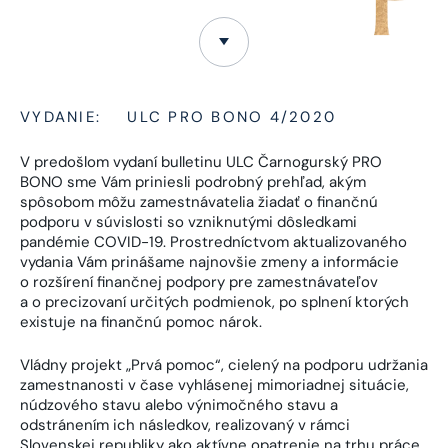
VYDANIE:
ULC PRO BONO 4/2020
V predošlom vydaní bulletinu ULC Čarnogurský PRO
BONO sme Vám priniesli podrobný prehľad, akým
spôsobom môžu zamestnávatelia žiadať o finančnú
podporu v súvislosti so vzniknutými dôsledkami
pandémie COVID-19. Prostredníctvom aktualizovaného
vydania Vám prinášame najnovšie zmeny a informácie
o rozšírení finančnej podpory pre zamestnávateľov
a o precizovaní určitých podmienok, po splnení ktorých
existuje na finančnú pomoc nárok.
Vládny projekt „Prvá pomoc“, cielený na podporu udržania
zamestnanosti v čase vyhlásenej mimoriadnej situácie,
núdzového stavu alebo výnimočného stavu a
odstránením ich následkov, realizovaný v rámci
Slovenskej republiky ako aktívne opatrenie na trhu práce