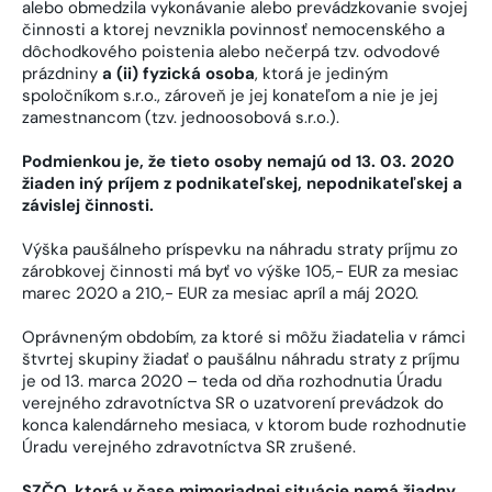
alebo obmedzila vykonávanie alebo prevádzkovanie svojej
činnosti a ktorej nevznikla povinnosť nemocenského a
dôchodkového poistenia alebo nečerpá tzv. odvodové
prázdniny
a (ii) fyzická osoba
, ktorá je jediným
spoločníkom s.r.o., zároveň je jej konateľom a nie je jej
zamestnancom (tzv. jednoosobová s.r.o.).
Podmienkou je, že tieto osoby nemajú od 13. 03. 2020
žiaden iný príjem z podnikateľskej, nepodnikateľskej a
závislej činnosti.
Výška paušálneho príspevku na náhradu straty príjmu zo
zárobkovej činnosti má byť vo výške 105,- EUR za mesiac
marec 2020 a 210,- EUR za mesiac apríl a máj 2020.
Oprávneným obdobím, za ktoré si môžu žiadatelia v rámci
štvrtej skupiny žiadať o paušálnu náhradu straty z príjmu
je od 13. marca 2020 – teda od dňa rozhodnutia Úradu
verejného zdravotníctva SR o uzatvorení prevádzok do
konca kalendárneho mesiaca, v ktorom bude rozhodnutie
Úradu verejného zdravotníctva SR zrušené.
SZČO, ktorá v čase mimoriadnej situácie nemá žiadny