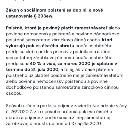
Zákon o sociálnom poistení sa doplnil o nové
ustanovenie § 293ew.
Poistné, ktoré je povinný platiť zamestnávateľ
alebo
povinne nemocensky poistená a povinne dôchodkovo
poistená samostatne zárobkovo činná osoba,
ktorí
vykazujú pokles čistého obratu
podľa osobitného
predpisu alebo pokles príjmov z podnikania a z inej
samostatnej zárobkovej činnosti podľa osobitného
predpisu
o 40 % a viac, za marec 2020 je splatné v
termíne do 31. júla 2020
, a to aj, ak v čase platenia
poistného už platiteľ poistného nie je zamestnávateľom
alebo povinne nemocensky poistenou a povinne
dôchodkovo poistenou samostatne zárobkovo činnou
osobou.
Spôsob určenia poklesu príjmov zaviedlo Nariadenie vlády
č. 76/2020 Z. z. o spôsobe určenia poklesu čistého
obratu a príjmov z podnikania a z inej samostatnej
zárobkovej činnosti, účinné od 10. apríla 2020.