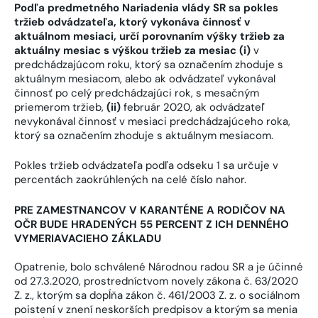
Podľa predmetného Nariadenia vlády SR sa pokles
tržieb odvádzateľa, ktorý vykonáva činnosť v
aktuálnom mesiaci, určí porovnaním výšky tržieb za
aktuálny mesiac s výškou tržieb za mesiac (i)
v
predchádzajúcom roku, ktorý sa označením zhoduje s
aktuálnym mesiacom, alebo ak odvádzateľ vykonával
činnosť po celý predchádzajúci rok, s mesačným
priemerom tržieb,
(ii)
február 2020, ak odvádzateľ
nevykonával činnosť v mesiaci predchádzajúceho roka,
ktorý sa označením zhoduje s aktuálnym mesiacom.
Pokles tržieb odvádzateľa podľa odseku 1 sa určuje v
percentách zaokrúhlených na celé číslo nahor.
PRE ZAMESTNANCOV V KARANTÉNE A RODIČOV NA
OČR BUDE HRADENÝCH 55 PERCENT Z ICH DENNÉHO
VYMERIAVACIEHO ZÁKLADU
Opatrenie, bolo schválené Národnou radou SR a je účinné
od 27.3.2020, prostredníctvom novely zákona č. 63/2020
Z. z., ktorým sa dopĺňa zákon č. 461/2003 Z. z. o sociálnom
poistení v znení neskorších predpisov a ktorým sa menia