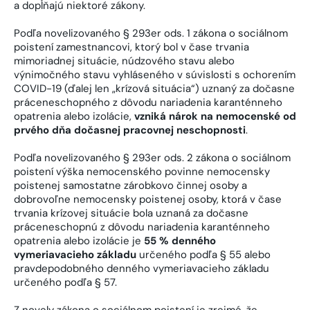
a dopĺňajú niektoré zákony.
Podľa novelizovaného § 293er ods. 1 zákona o sociálnom
poistení zamestnancovi, ktorý bol v čase trvania
mimoriadnej situácie, núdzového stavu alebo
výnimočného stavu vyhláseného v súvislosti s ochorením
COVID-19 (ďalej len „krízová situácia“) uznaný za dočasne
práceneschopného z dôvodu nariadenia karanténneho
opatrenia alebo izolácie,
vzniká nárok na nemocenské od
prvého dňa dočasnej pracovnej neschopnosti
.
Podľa novelizovaného § 293er ods. 2 zákona o sociálnom
poistení výška nemocenského povinne nemocensky
poistenej samostatne zárobkovo činnej osoby a
dobrovoľne nemocensky poistenej osoby, ktorá v čase
trvania krízovej situácie bola uznaná za dočasne
práceneschopnú z dôvodu nariadenia karanténneho
opatrenia alebo izolácie je
55 % denného
vymeriavacieho základu
určeného podľa § 55 alebo
pravdepodobného denného vymeriavacieho základu
určeného podľa § 57.
Z novely zákona o sociálnom poistení je zrejmé, že