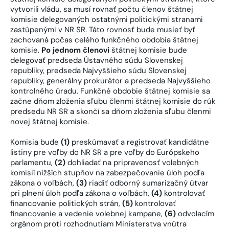
vytvorili vládu, sa musí rovnať počtu členov štátnej
komisie delegovaných ostatnými politickými stranami
zastúpenými v NR SR. Táto rovnosť bude musieť byť
zachovaná počas celého funkčného obdobia štátnej
komisie.
Po jednom členovi
štátnej komisie bude
delegovať predseda Ústavného súdu Slovenskej
republiky, predseda Najvyššieho súdu Slovenskej
republiky, generálny prokurátor a predseda Najvyššieho
kontrolného úradu. Funkčné obdobie štátnej komisie sa
začne dňom zloženia sľubu členmi štátnej komisie do rúk
predsedu NR SR a skončí sa dňom zloženia sľubu členmi
novej štátnej komisie.
Komisia bude
(1)
preskúmavať a registrovať kandidátne
listiny pre voľby do NR SR a pre voľby do Európskeho
parlamentu,
(2)
dohliadať na pripravenosť volebných
komisií nižších stupňov na zabezpečovanie úloh podľa
zákona o voľbách,
(3)
riadiť odborný sumarizačný útvar
pri plnení úloh podľa zákona o voľbách,
(4)
kontrolovať
financovanie politických strán,
(5)
kontrolovať
financovanie a vedenie volebnej kampane,
(6)
odvolacím
orgánom proti rozhodnutiam Ministerstva vnútra