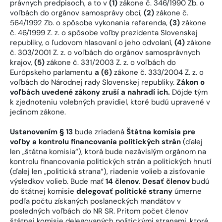
právnych predpisoch, a to v
(1)
zákone č. 346/1990 Zb. o
voľbách do orgánov samosprávy obcí,
(2)
zákone č.
564/1992 Zb. o spôsobe vykonania referenda,
(3)
zákone
č. 46/1999 Z. z. o spôsobe voľby prezidenta Slovenskej
republiky, o ľudovom hlasovaní o jeho odvolaní,
(4)
zákone
č. 303/2001 Z. z. o voľbách do orgánov samosprávnych
krajov,
(5)
zákone č. 331/2003 Z. z. o voľbách do
Európskeho parlamentu
a (6)
zákone č. 333/2004 Z. z. o
voľbách do Národnej rady Slovenskej republiky.
Zákon o
voľbách uvedené zákony zruší a nahradí ich.
Dôjde tým
k zjednoteniu volebných pravidiel, ktoré budú upravené v
jedinom zákone.
Ustanovením § 13
bude zriadená
Štátna komisia pre
voľby a kontrolu financovania politických strán
(ďalej
len „štátna komisia“), ktorá bude nezávislým orgánom na
kontrolu financovania politických strán a politických hnutí
(ďalej len „politická strana“), riadenie volieb a zisťovanie
výsledkov volieb. Bude mať
14 členov
.
Desať členov
budú
do štátnej komisie
delegovať politické strany
úmerne
podľa počtu získaných poslaneckých mandátov v
posledných voľbách do NR SR. Pritom počet členov
štátnej komisie delegovaných politickými stranami, ktoré