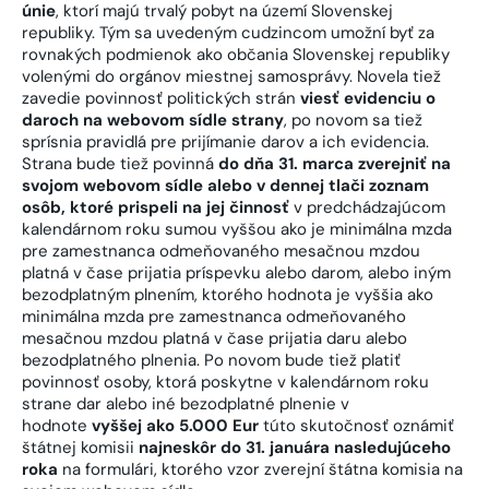
únie
, ktorí majú trvalý pobyt na území Slovenskej
republiky. Tým sa uvedeným cudzincom umožní byť za
rovnakých podmienok ako občania Slovenskej republiky
volenými do orgánov miestnej samosprávy. Novela tiež
zavedie povinnosť politických strán
viesť evidenciu o
daroch na webovom sídle strany
, po novom sa tiež
sprísnia pravidlá pre prijímanie darov a ich evidencia.
Strana bude tiež povinná
do dňa 31. marca zverejniť na
svojom webovom sídle alebo v dennej tlači zoznam
osôb, ktoré prispeli na jej činnosť
v predchádzajúcom
kalendárnom roku sumou vyššou ako je minimálna mzda
pre zamestnanca odmeňovaného mesačnou mzdou
platná v čase prijatia príspevku alebo darom, alebo iným
bezodplatným plnením, ktorého hodnota je vyššia ako
minimálna mzda pre zamestnanca odmeňovaného
mesačnou mzdou platná v čase prijatia daru alebo
bezodplatného plnenia. Po novom bude tiež platiť
povinnosť osoby, ktorá poskytne v kalendárnom roku
strane dar alebo iné bezodplatné plnenie v
hodnote
vyššej ako 5.000 Eur
túto skutočnosť oznámiť
štátnej komisii
najneskôr do 31. januára nasledujúceho
roka
na formulári, ktorého vzor zverejní štátna komisia na