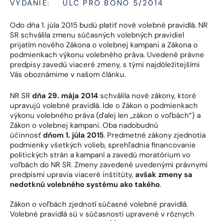
VYDANIE:
ULC PRO BONO 5/2014
Odo dňa 1. júla 2015 budú platiť nové volebné pravidlá. NR
SR schválila zmenu súčasných volebných pravidiel
prijatím nového Zákona o volebnej kampani a Zákona o
podmienkach výkonu volebného práva. Uvedené právne
predpisy zavedú viaceré zmeny, s tými najdôležitejšími
Vás oboznámime v našom článku.
NR SR
dňa 29. mája 2014
schválila nové zákony, ktoré
upravujú volebné pravidlá. Ide o Zákon o podmienkach
výkonu volebného práva (ďalej len „zákon o voľbách“) a
Zákon o volebnej kampani. Oba nadobudnú
účinnosť
dňom 1. júla 2015
. Predmetné zákony zjednotia
podmienky všetkých volieb, sprehľadnia financovanie
politických strán a kampaní a zavedú moratórium vo
voľbách do NR SR. Zmeny zavedené uvedenými právnymi
predpismi upravia viaceré inštitúty,
avšak
zmeny sa
nedotknú volebného systému ako takého
.
Zákon o voľbách zjednotí súčasné volebné pravidlá.
Volebné pravidlá sú v súčasnosti upravené v rôznych