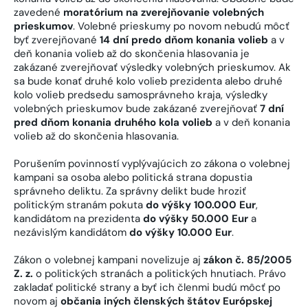
zavedené
moratórium na zverejňovanie volebných
prieskumov
. Volebné prieskumy po novom nebudú môcť
byť zverejňované
14 dní predo dňom konania volieb
a v
deň konania volieb až do skončenia hlasovania je
zakázané zverejňovať výsledky volebných prieskumov. Ak
sa bude konať druhé kolo volieb prezidenta alebo druhé
kolo volieb predsedu samosprávneho kraja, výsledky
volebných prieskumov bude zakázané zverejňovať
7 dní
pred dňom konania druhého kola volieb
a v deň konania
volieb až do skončenia hlasovania.
Porušením povinností vyplývajúcich zo zákona o volebnej
kampani sa osoba alebo politická strana dopustia
správneho deliktu. Za správny delikt bude hroziť
politickým stranám pokuta
do výšky 100.000 Eur
,
kandidátom na prezidenta
do výšky 50.000 Eur
a
nezávislým kandidátom
do výšky 10.000 Eur
.
Zákon o volebnej kampani novelizuje aj
zákon č. 85/2005
Z. z.
o politických stranách a politických hnutiach. Právo
zakladať politické strany a byť ich členmi budú môcť po
novom aj
občania iných členských štátov Európskej