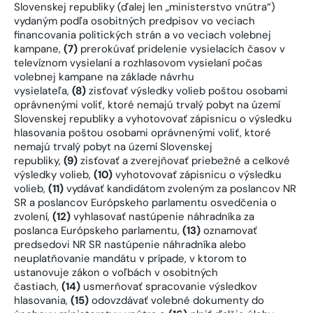
Slovenskej republiky (ďalej len „ministerstvo vnútra“)
vydaným podľa osobitných predpisov vo veciach
financovania politických strán a vo veciach volebnej
kampane,
(7)
prerokúvať pridelenie vysielacích časov v
televíznom vysielaní a rozhlasovom vysielaní počas
volebnej kampane na základe návrhu
vysielateľa,
(8)
zisťovať výsledky volieb poštou osobami
oprávnenými voliť, ktoré nemajú trvalý pobyt na území
Slovenskej republiky a vyhotovovať zápisnicu o výsledku
hlasovania poštou osobami oprávnenými voliť, ktoré
nemajú trvalý pobyt na území Slovenskej
republiky,
(9)
zisťovať a zverejňovať priebežné a celkové
výsledky volieb,
(10)
vyhotovovať zápisnicu o výsledku
volieb,
(11)
vydávať kandidátom zvoleným za poslancov NR
SR a poslancov Európskeho parlamentu osvedčenia o
zvolení,
(12)
vyhlasovať nastúpenie náhradníka za
poslanca Európskeho parlamentu,
(13)
oznamovať
predsedovi NR SR nastúpenie náhradníka alebo
neuplatňovanie mandátu v prípade, v ktorom to
ustanovuje zákon o voľbách v osobitných
častiach,
(14)
usmerňovať spracovanie výsledkov
hlasovania,
(15)
odovzdávať volebné dokumenty do