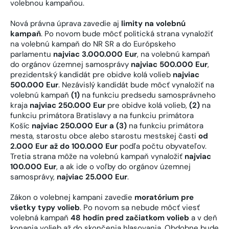
volebnou kampaňou.
Nová právna úprava zavedie aj
limity na volebnú
kampaň
. Po novom bude môcť politická strana vynaložiť
na volebnú kampaň do NR SR a do Európskeho
parlamentu
najviac 3.000.000 Eur
, na volebnú kampaň
do orgánov územnej samosprávy
najviac 500.000 Eur
,
prezidentský kandidát pre obidve kolá volieb
najviac
500.000 Eur
. Nezávislý kandidát bude môcť vynaložiť na
volebnú kampaň
(1)
na funkciu predsedu samosprávneho
kraja
najviac 250.000 Eur
pre obidve kolá volieb,
(2)
na
funkciu primátora Bratislavy a na funkciu primátora
Košíc
najviac 250.000 Eur
a (3)
na funkciu primátora
mesta, starostu obce alebo starostu mestskej časti
od
2.000 Eur až do 100.000 Eur
podľa počtu obyvateľov.
Tretia strana môže na volebnú kampaň vynaložiť
najviac
100.000 Eur
, a ak ide o voľby do orgánov územnej
samosprávy,
najviac 25.000 Eur
.
Zákon o volebnej kampani zavedie
moratórium pre
všetky typy volieb
. Po novom sa nebude môcť viesť
volebná kampaň
48 hodín pred začiatkom volieb
a v deň
konania volieb až do skončenia hlasovania. Obdobne bude