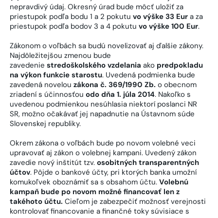
nepravdivý údaj. Okresný úrad bude môcť uložiť za
priestupok podľa bodu 1 a 2 pokutu
vo výške 33 Eur
a za
priestupok podľa bodov 3 a 4 pokutu
vo výške 100 Eur
.
Zákonom o voľbách sa budú novelizovať aj ďalšie zákony.
Najdôležitejšou zmenou bude
zavedenie
stredoškolského vzdelania
ako
predpokladu
na výkon funkcie starostu
. Uvedená podmienka bude
zavedená novelou
zákona č. 369/1990 Zb.
o obecnom
zriadení s účinnosťou
odo dňa 1. júla 2014
. Nakoľko s
uvedenou podmienkou nesúhlasia niektorí poslanci NR
SR, možno očakávať jej napadnutie na Ústavnom súde
Slovenskej republiky.
Okrem zákona o voľbách bude po novom volebné veci
upravovať aj zákon o volebnej kampani. Uvedený zákon
zavedie nový inštitút tzv.
osobitných transparentných
účtov
. Pôjde o bankové účty, pri ktorých banka umožní
komukoľvek oboznámiť sa s obsahom účtu.
Volebnú
kampaň bude po novom možné financovať len z
takéhoto účtu.
Cieľom je zabezpečiť možnosť verejnosti
kontrolovať financovanie a finančné toky súvisiace s