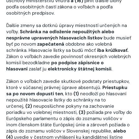
úschovy ministerstvu vnútra
a (16)
plniť ďalšie úlohy
podľa osobitných častí zákona o voľbách a podľa
osobitných predpisov.
Ďalšie zmeny sa dotknú úpravy miestností určených na
voľby.
Schránka na odloženie nepoužitých alebo
nesprávne upravených hlasovacích lístkov
bude musieť
byť po novom
zapečatená
obdobne ako volebná
schránka. Hlasovacie lístky sa budú môcť
iba krúžkovať
.
Zákon o voľbách zavedie povinnosť okresných volebných
komisií bezodkladne
po podpise zápisnice o
hlasovaní
zaslať ju
elektronicky štátnej komisii
.
Zákon o voľbách zavedie skutkové podstaty priestupkov,
ktoré v súčasnej právnej úprave absentujú.
Priestupku
sa po novom dopustí ten
, kto
(1)
neodloží po hlasovaní
nepoužité hlasovacie lístky do schránky na to
určenej,
(2)
neuposlúchne pokyny na zachovanie
poriadku vo volebnej miestnosti,
(3)
požiada pre voľby do
Európskeho parlamentu o zápis do zoznamu voličov v
inom členskom štáte Európskej únie a zároveň požiada o
zápis do zoznamu voličov v Slovenskej republike,
alebo
(4)
uvedie v čestnom vyhlásení ku kandidátnej listine