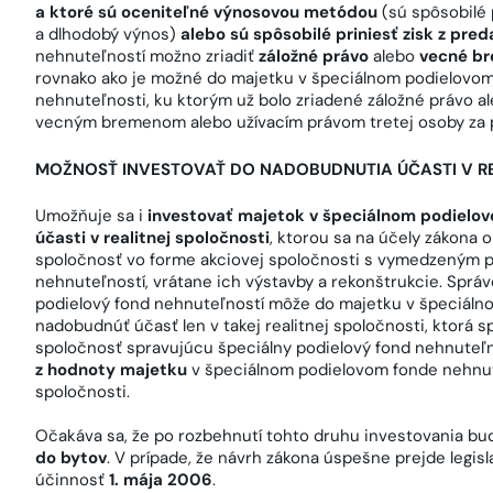
a ktoré sú oceniteľné výnosovou metódou
(sú spôsobilé 
a dlhodobý výnos)
alebo sú spôsobilé priniesť zisk z pred
nehnuteľností možno zriadiť
záložné právo
alebo
vecné b
rovnako ako je možné do majetku v špeciálnom podielovo
nehnuteľnosti, ku ktorým už bolo zriadené záložné právo a
vecným bremenom alebo užívacím právom tretej osoby za
MOŽNOSŤ INVESTOVAŤ DO NADOBUDNUTIA ÚČASTI V R
Umožňuje sa i
investovať majetok v špeciálnom podielo
účasti v realitnej spoločnosti
, ktorou sa na účely zákona
spoločnosť vo forme akciovej spoločnosti s vymedzeným p
nehnuteľností, vrátane ich výstavby a rekonštrukcie. Sprá
podielový fond nehnuteľností môže do majetku v špeciáln
nadobudnúť účasť len v takej realitnej spoločnosti, ktor
spoločnosť spravujúcu špeciálny podielový fond nehnuteľ
z hodnoty majetku
v špeciálnom podielovom fonde nehnute
spoločnosti.
Očakáva sa, že po rozbehnutí tohto druhu investovania bud
do bytov
. V prípade, že návrh zákona úspešne prejde legi
účinnosť
1. mája 2006
.