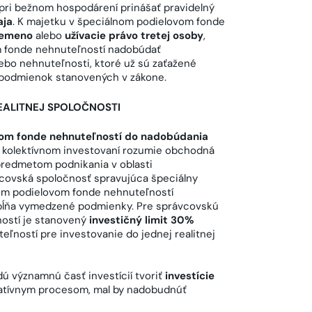
pri bežnom hospodárení prinášať pravidelný
aja
. K majetku v špeciálnom podielovom fonde
remeno
alebo
užívacie právo tretej osoby
,
m fonde nehnuteľností nadobúdať
lebo nehnuteľnosti, ktoré už sú zaťažené
 podmienok stanovených v zákone.
EALITNEJ SPOLOČNOSTI
vom fonde nehnuteľností do nadobúdania
 o kolektívnom investovaní rozumie obchodná
redmetom podnikania v oblasti
vcovská spoločnosť spravujúca špeciálny
om podielovom fonde nehnuteľností
á spĺňa vymedzené podmienky. Pre správcovskú
ností je stanovený
investičný limit 30%
ľností pre investovanie do jednej realitnej
ú významnú časť investícií tvoriť
investície
slatívnym procesom, mal by nadobudnúť