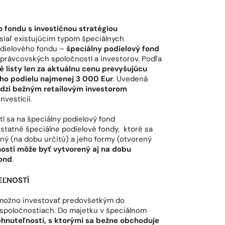
 fondu s investičnou stratégiou
osiaľ existujúcim typom špeciálnych
podielového fondu –
špeciálny podielový fond
 správcovských spoločností a investorov. Podľa
 listy len za aktuálnu cenu prevyšujúcu
ho podielu najmenej 3 000 Eur
. Uvedená
edzi bežným retailovým investorom
nvestícií.
í sa na špeciálny podielový fond
statné špeciálne podielové fondy, ktoré sa
ený (na dobu určitú) a jeho formy (otvorený
ostí môže byť vytvorený aj na dobu
fond
.
EĽNOSTÍ
ožno investovať predovšetkým do
h spoločnostiach. Do majetku v špeciálnom
hnuteľnosti, s ktorými sa bežne obchoduje