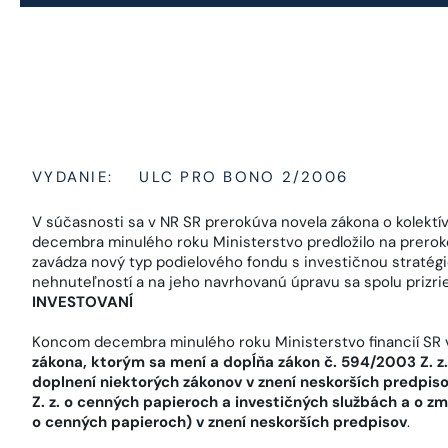
VYDANIE:
ULC PRO BONO 2/2006
V súčasnosti sa v NR SR prerokúva novela zákona o kolektí
decembra minulého roku Ministerstvo predložilo na prero
zavádza nový typ podielového fondu s investičnou stratég
nehnuteľností a na jeho navrhovanú úpravu sa spolu prizri
INVESTOVANÍ
Koncom decembra minulého roku Ministerstvo financií SR v
zákona, ktorým sa mení a dopĺňa zákon č. 594/2003 Z. z.
doplnení niektorých zákonov v znení neskorších predpis
Z. z. o cenných papieroch a investičných službách a o z
o cenných papieroch) v znení neskorších predpisov
.