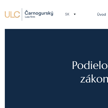
SK
Úvod
Podielo
zákon