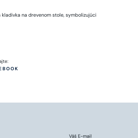
ajte:
EBOOK
Váš E-mail