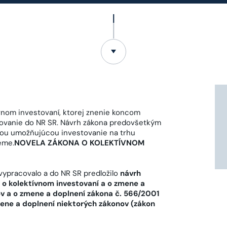
vnom investovaní, ktorej znenie koncom
kovanie do NR SR. Návrh zákona predovšetkým
iou umožňujúcou investovanie na trhu
eme.
NOVELA ZÁKONA O KOLEKTÍVNOM
ypracovalo a do NR SR predložilo
návrh
 o kolektívnom investovaní a o zmene a
ov a o zmene a doplnení zákona č. 566/2001
mene a doplnení niektorých zákonov (zákon