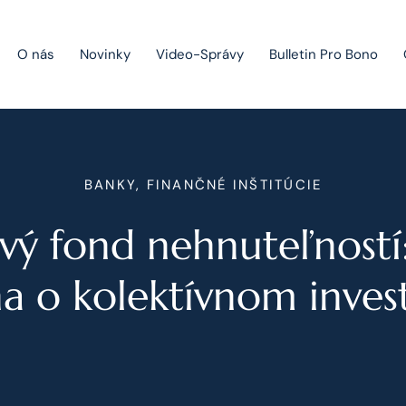
O nás
Novinky
Video-Správy
Bulletin Pro Bono
Public Private Partnership
BANKY, FINANČNÉ INŠTITÚCIE
Riešenie sporov
vý fond nehnuteľností
Fúzie a akvizície
Právo obchodných spoločností
a o kolektívnom inves
Právo hospodárskej súťaže