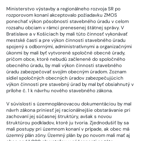
Ministerstvo výstavby a regionálneho rozvoja SR po
rozporovom konaní akceptovalo požiadavku ZMOS
ponechať výkon pôsobnosti stavebného úradu v celom
rozsahu obciam v rámci prenesenej štátnej správy. V
Bratislave a v Košiciach by mali túto činnosť vykonávať
mestské časti a pre výkon činnosti stavebného úradu
spojený s odbornými, administratívnymi a organizačnými
úkonmi by mali byť vytvorené spoločné obecné úrady,
pričom obce, ktoré nebudú začlenené do spoločného
obecného úradu, by mali výkon činnosti stavebného
úradu zabezpečovať svojím obecným úradom. Zoznam
sídiel spoločných obecných úradov zabezpečujúcich
výkon činnosti pre stavebný úrad by mal byť obsiahnutý v
prílohe č. 1 k návrhu nového stavebného zákona.
V súvislosti s územnoplánovacou dokumentáciou by mal
návrh zákona priniesť jej racionálnejšie obstarávanie pri
zachovaní jej súčasnej štruktúry, avšak s novou
štruktúrou podkladov, ktoré ju tvoria. Zjednodušiť by sa
mali postupy pri územnom konaní v prípade, ak obec má
územný plán zóny. Územný plán by po novom mali mať aj