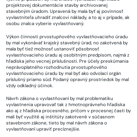
projektovej dokumentácie stavby archivovanej
stavebným úradom. Upravená by mala byť aj povinnosť
vyvlastniteľa uhradiť znalcovi náklady, a to aj v prípade, ak
osobu znalca vyberie vyvlastňovaný.
Výkon činnosti prvostupňového vyvlastňovacieho úradu
by mal vykonávať krajský stavebný úrad, no zakotvená by
mala byť tiež možnosť ustanoviť pôsobnosť
vyvlastňovacieho úradu aj osobitným predpisom, najmä z
hľadiska jeho vecnej príslušnosti. Pre účely preskúmania
neprávoplatného rozhodnutia prvostupňového
vyvlastňovacieho úradu by mal byť ako odvolací orgán
príslušný priamo súd. Podaný opravný prostriedok by mal
vždy odkladný účinok.
Návrh zákona o vyvlastňovaní by mal problematiku
vyvlastnenia upravovať tak z hmotnoprávneho hľadiska
ako aj z hľadiska procesného, pričom v procesnej časti by
mali byť využité aj inštitúty zakotvené v súčasnom
stavebnom zákone, tieto by mal návrh zákona o
vyvlastňovaní upraviť precíznejšie.