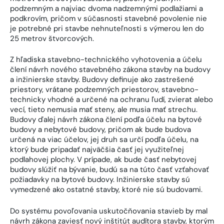
podzemným a najviac dvoma nadzemnými podlažiami a
podkrovím, pričom v súčasnosti stavebné povolenie nie
je potrebné pri stavbe nehnuteľnosti s výmerou len do
25 metrov štvorcových.
Z hľadiska stavebno-technického vyhotovenia a účelu
člení návrh nového stavebného zákona stavby na budovy
a inžinierske stavby. Budovy definuje ako zastrešené
priestory, vrátane podzemných priestorov, stavebno-
technicky vhodné a určené na ochranu ľudí, zvierat alebo
vecí, tieto nemusia mať steny, ale musia mať strechu.
Budovy ďalej návrh zákona člení podľa účelu na bytové
budovy a nebytové budovy, pričom ak bude budova
určená na viac účelov, jej druh sa určí podľa účelu, na
ktorý bude pripadať najväčšia časť jej využiteľnej
podlahovej plochy. V prípade, ak bude časť nebytovej
budovy slúžiť na bývanie, budú sa na túto časť vzťahovať
požiadavky na bytové budovy. Inžinierske stavby sú
vymedzené ako ostatné stavby, ktoré nie sú budovami.
Do systému povoľovania uskutočňovania stavieb by mal
návrh zákona zaviesť nový inštitút audítora stavby, ktorým