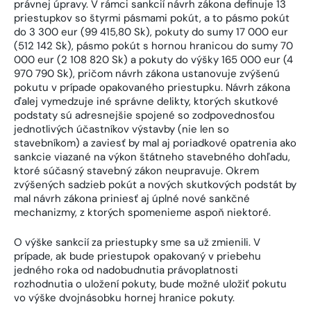
právnej úpravy. V rámci sankcií návrh zákona definuje 13
priestupkov so štyrmi pásmami pokút, a to pásmo pokút
do 3 300 eur (99 415,80 Sk), pokuty do sumy 17 000 eur
(512 142 Sk), pásmo pokút s hornou hranicou do sumy 70
000 eur (2 108 820 Sk) a pokuty do výšky 165 000 eur (4
970 790 Sk), pričom návrh zákona ustanovuje zvýšenú
pokutu v prípade opakovaného priestupku. Návrh zákona
ďalej vymedzuje iné správne delikty, ktorých skutkové
podstaty sú adresnejšie spojené so zodpovednosťou
jednotlivých účastníkov výstavby (nie len so
stavebníkom) a zaviesť by mal aj poriadkové opatrenia ako
sankcie viazané na výkon štátneho stavebného dohľadu,
ktoré súčasný stavebný zákon neupravuje. Okrem
zvýšených sadzieb pokút a nových skutkových podstát by
mal návrh zákona priniesť aj úplné nové sankčné
mechanizmy, z ktorých spomenieme aspoň niektoré.
O výške sankcií za priestupky sme sa už zmienili. V
prípade, ak bude priestupok opakovaný v priebehu
jedného roka od nadobudnutia právoplatnosti
rozhodnutia o uložení pokuty, bude možné uložiť pokutu
vo výške dvojnásobku hornej hranice pokuty.