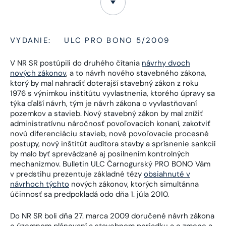
VYDANIE:
ULC PRO BONO 5/2009
V NR SR postúpili do druhého čítania
návrhy dvoch
nových zákonov
, a to návrh nového stavebného zákona,
ktorý by mal nahradiť doterajší stavebný zákon z roku
1976 s výnimkou inštitútu vyvlastnenia, ktorého úpravy sa
týka ďalší návrh, tým je návrh zákona o vyvlastňovaní
pozemkov a stavieb. Nový stavebný zákon by mal znížiť
administratívnu náročnosť povoľovacích konaní, zakotviť
novú diferenciáciu stavieb, nové povoľovacie procesné
postupy, nový inštitút audítora stavby a sprísnenie sankcií
by malo byť sprevádzané aj posilnením kontrolných
mechanizmov. Bulletin ULC Čarnogurský PRO BONO Vám
v predstihu prezentuje základné tézy
obsiahnuté v
návrhoch týchto
nových zákonov, ktorých simultánna
účinnosť sa predpokladá odo dňa 1. júla 2010.
Do NR SR boli dňa 27. marca 2009 doručené návrh zákona
o územnom plánovaní a stavebnom poriadku a o zmene a