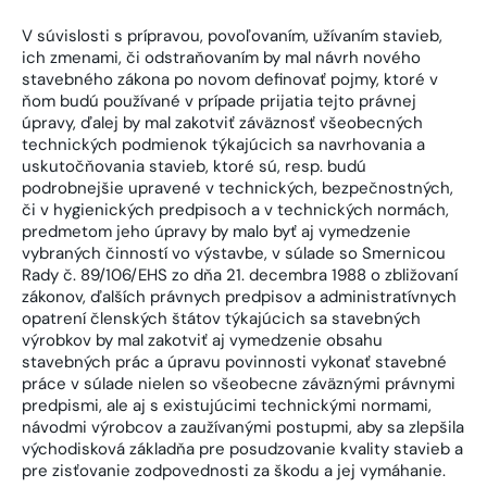
V súvislosti s prípravou, povoľovaním, užívaním stavieb,
ich zmenami, či odstraňovaním by mal návrh nového
stavebného zákona po novom definovať pojmy, ktoré v
ňom budú používané v prípade prijatia tejto právnej
úpravy, ďalej by mal zakotviť záväznosť všeobecných
technických podmienok týkajúcich sa navrhovania a
uskutočňovania stavieb, ktoré sú, resp. budú
podrobnejšie upravené v technických, bezpečnostných,
či v hygienických predpisoch a v technických normách,
predmetom jeho úpravy by malo byť aj vymedzenie
vybraných činností vo výstavbe, v súlade so Smernicou
Rady č. 89/106/EHS zo dňa 21. decembra 1988 o zbližovaní
zákonov, ďalších právnych predpisov a administratívnych
opatrení členských štátov týkajúcich sa stavebných
výrobkov by mal zakotviť aj vymedzenie obsahu
stavebných prác a úpravu povinnosti vykonať stavebné
práce v súlade nielen so všeobecne záväznými právnymi
predpismi, ale aj s existujúcimi technickými normami,
návodmi výrobcov a zaužívanými postupmi, aby sa zlepšila
východisková základňa pre posudzovanie kvality stavieb a
pre zisťovanie zodpovednosti za škodu a jej vymáhanie.