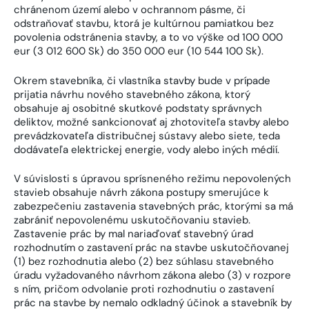
chránenom území alebo v ochrannom pásme, či
odstraňovať stavbu, ktorá je kultúrnou pamiatkou bez
povolenia odstránenia stavby, a to vo výške od 100 000
eur (3 012 600 Sk) do 350 000 eur (10 544 100 Sk).
Okrem stavebníka, či vlastníka stavby bude v prípade
prijatia návrhu nového stavebného zákona, ktorý
obsahuje aj osobitné skutkové podstaty správnych
deliktov, možné sankcionovať aj zhotoviteľa stavby alebo
prevádzkovateľa distribučnej sústavy alebo siete, teda
dodávateľa elektrickej energie, vody alebo iných médií.
V súvislosti s úpravou sprísneného režimu nepovolených
stavieb obsahuje návrh zákona postupy smerujúce k
zabezpečeniu zastavenia stavebných prác, ktorými sa má
zabrániť nepovolenému uskutočňovaniu stavieb.
Zastavenie prác by mal nariaďovať stavebný úrad
rozhodnutím o zastavení prác na stavbe uskutočňovanej
(1) bez rozhodnutia alebo (2) bez súhlasu stavebného
úradu vyžadovaného návrhom zákona alebo (3) v rozpore
s ním, pričom odvolanie proti rozhodnutiu o zastavení
prác na stavbe by nemalo odkladný účinok a stavebník by