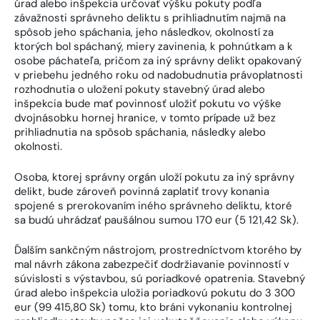
úrad alebo inšpekcia určovať výšku pokuty podľa
závažnosti správneho deliktu s prihliadnutím najmä na
spôsob jeho spáchania, jeho následkov, okolností za
ktorých bol spáchaný, miery zavinenia, k pohnútkam a k
osobe páchateľa, pričom za iný správny delikt opakovaný
v priebehu jedného roku od nadobudnutia právoplatnosti
rozhodnutia o uložení pokuty stavebný úrad alebo
inšpekcia bude mať povinnosť uložiť pokutu vo výške
dvojnásobku hornej hranice, v tomto prípade už bez
prihliadnutia na spôsob spáchania, následky alebo
okolnosti.
Osoba, ktorej správny orgán uloží pokutu za iný správny
delikt, bude zároveň povinná zaplatiť trovy konania
spojené s prerokovaním iného správneho deliktu, ktoré
sa budú uhrádzať paušálnou sumou 170 eur (5 121,42 Sk).
Ďalším sankčným nástrojom, prostredníctvom ktorého by
mal návrh zákona zabezpečiť dodržiavanie povinností v
súvislosti s výstavbou, sú poriadkové opatrenia. Stavebný
úrad alebo inšpekcia uložia poriadkovú pokutu do 3 300
eur (99 415,80 Sk) tomu, kto bráni vykonaniu kontrolnej