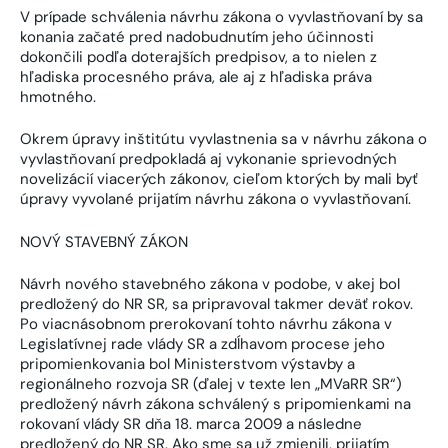
V prípade schválenia návrhu zákona o vyvlastňovaní by sa
konania začaté pred nadobudnutím jeho účinnosti
dokončili podľa doterajších predpisov, a to nielen z
hľadiska procesného práva, ale aj z hľadiska práva
hmotného.
Okrem úpravy inštitútu vyvlastnenia sa v návrhu zákona o
vyvlastňovaní predpokladá aj vykonanie sprievodných
novelizácií viacerých zákonov, cieľom ktorých by mali byť
úpravy vyvolané prijatím návrhu zákona o vyvlastňovaní.
NOVÝ STAVEBNÝ ZÁKON
Návrh nového stavebného zákona v podobe, v akej bol
predložený do NR SR, sa pripravoval takmer deväť rokov.
Po viacnásobnom prerokovaní tohto návrhu zákona v
Legislatívnej rade vlády SR a zdĺhavom procese jeho
pripomienkovania bol Ministerstvom výstavby a
regionálneho rozvoja SR (ďalej v texte len „MVaRR SR“)
predložený návrh zákona schválený s pripomienkami na
rokovaní vlády SR dňa 18. marca 2009 a následne
predložený do NR SR. Ako sme sa už zmienili, prijatím