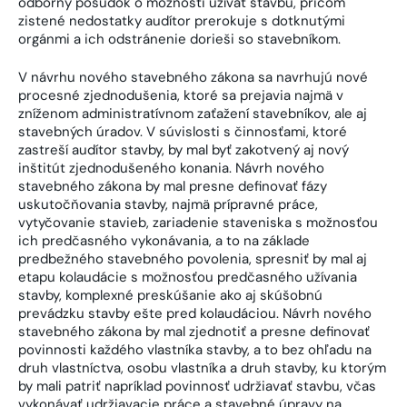
odborný posudok o možnosti užívať stavbu, pričom
zistené nedostatky audítor prerokuje s dotknutými
orgánmi a ich odstránenie dorieši so stavebníkom.
V návrhu nového stavebného zákona sa navrhujú nové
procesné zjednodušenia, ktoré sa prejavia najmä v
zníženom administratívnom zaťažení stavebníkov, ale aj
stavebných úradov. V súvislosti s činnosťami, ktoré
zastreší audítor stavby, by mal byť zakotvený aj nový
inštitút zjednodušeného konania. Návrh nového
stavebného zákona by mal presne definovať fázy
uskutočňovania stavby, najmä prípravné práce,
vytyčovanie stavieb, zariadenie staveniska s možnosťou
ich predčasného vykonávania, a to na základe
predbežného stavebného povolenia, spresniť by mal aj
etapu kolaudácie s možnosťou predčasného užívania
stavby, komplexné preskúšanie ako aj skúšobnú
prevádzku stavby ešte pred kolaudáciou. Návrh nového
stavebného zákona by mal zjednotiť a presne definovať
povinnosti každého vlastníka stavby, a to bez ohľadu na
druh vlastníctva, osobu vlastníka a druh stavby, ku ktorým
by mali patriť napríklad povinnosť udržiavať stavbu, včas
vykonávať udržiavacie práce a stavebné úpravy na