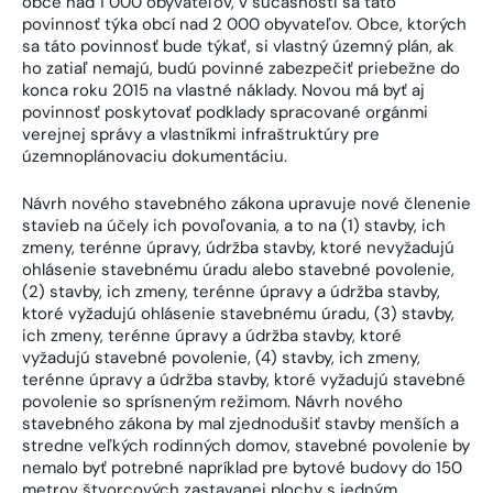
obce nad 1 000 obyvateľov, v súčasnosti sa táto
povinnosť týka obcí nad 2 000 obyvateľov. Obce, ktorých
sa táto povinnosť bude týkať, si vlastný územný plán, ak
ho zatiaľ nemajú, budú povinné zabezpečiť priebežne do
konca roku 2015 na vlastné náklady. Novou má byť aj
povinnosť poskytovať podklady spracované orgánmi
verejnej správy a vlastníkmi infraštruktúry pre
územnoplánovaciu dokumentáciu.
Návrh nového stavebného zákona upravuje nové členenie
stavieb na účely ich povoľovania, a to na (1) stavby, ich
zmeny, terénne úpravy, údržba stavby, ktoré nevyžadujú
ohlásenie stavebnému úradu alebo stavebné povolenie,
(2) stavby, ich zmeny, terénne úpravy a údržba stavby,
ktoré vyžadujú ohlásenie stavebnému úradu, (3) stavby,
ich zmeny, terénne úpravy a údržba stavby, ktoré
vyžadujú stavebné povolenie, (4) stavby, ich zmeny,
terénne úpravy a údržba stavby, ktoré vyžadujú stavebné
povolenie so sprísneným režimom. Návrh nového
stavebného zákona by mal zjednodušiť stavby menších a
stredne veľkých rodinných domov, stavebné povolenie by
nemalo byť potrebné napríklad pre bytové budovy do 150
metrov štvorcových zastavanej plochy s jedným