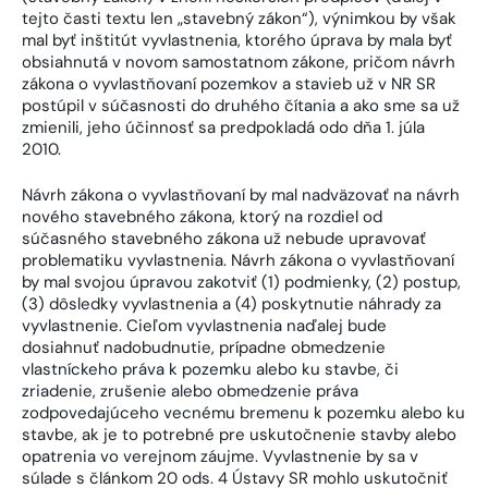
tejto časti textu len „stavebný zákon“), výnimkou by však
mal byť inštitút vyvlastnenia, ktorého úprava by mala byť
obsiahnutá v novom samostatnom zákone, pričom návrh
zákona o vyvlastňovaní pozemkov a stavieb už v NR SR
postúpil v súčasnosti do druhého čítania a ako sme sa už
zmienili, jeho účinnosť sa predpokladá odo dňa 1. júla
2010.
Návrh zákona o vyvlastňovaní by mal nadväzovať na návrh
nového stavebného zákona, ktorý na rozdiel od
súčasného stavebného zákona už nebude upravovať
problematiku vyvlastnenia. Návrh zákona o vyvlastňovaní
by mal svojou úpravou zakotviť (1) podmienky, (2) postup,
(3) dôsledky vyvlastnenia a (4) poskytnutie náhrady za
vyvlastnenie. Cieľom vyvlastnenia naďalej bude
dosiahnuť nadobudnutie, prípadne obmedzenie
vlastníckeho práva k pozemku alebo ku stavbe, či
zriadenie, zrušenie alebo obmedzenie práva
zodpovedajúceho vecnému bremenu k pozemku alebo ku
stavbe, ak je to potrebné pre uskutočnenie stavby alebo
opatrenia vo verejnom záujme. Vyvlastnenie by sa v
súlade s článkom 20 ods. 4 Ústavy SR mohlo uskutočniť