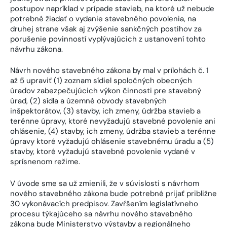
postupov napríklad v prípade stavieb, na ktoré už nebude
potrebné žiadať o vydanie stavebného povolenia, na
druhej strane však aj zvýšenie sankčných postihov za
porušenie povinností vyplývajúcich z ustanovení tohto
návrhu zákona.
Návrh nového stavebného zákona by mal v prílohách č. 1
až 5 upraviť (1) zoznam sídiel spoločných obecných
úradov zabezpečujúcich výkon činnosti pre stavebný
úrad, (2) sídla a územné obvody stavebných
inšpektorátov, (3) stavby, ich zmeny, údržba stavieb a
terénne úpravy, ktoré nevyžadujú stavebné povolenie ani
ohlásenie, (4) stavby, ich zmeny, údržba stavieb a terénne
úpravy ktoré vyžadujú ohlásenie stavebnému úradu a (5)
stavby, ktoré vyžadujú stavebné povolenie vydané v
sprísnenom režime.
V úvode sme sa už zmienili, že v súvislosti s návrhom
nového stavebného zákona bude potrebné prijať približne
30 vykonávacích predpisov. Zavŕšením legislatívneho
procesu týkajúceho sa návrhu nového stavebného
zákona bude Ministerstvo výstavby a regionálneho