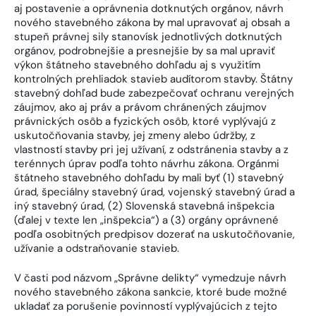
aj postavenie a oprávnenia dotknutých orgánov, návrh
nového stavebného zákona by mal upravovať aj obsah a
stupeň právnej sily stanovísk jednotlivých dotknutých
orgánov, podrobnejšie a presnejšie by sa mal upraviť
výkon štátneho stavebného dohľadu aj s využitím
kontrolných prehliadok stavieb audítorom stavby. Štátny
stavebný dohľad bude zabezpečovať ochranu verejných
záujmov, ako aj práv a právom chránených záujmov
právnických osôb a fyzických osôb, ktoré vyplývajú z
uskutočňovania stavby, jej zmeny alebo údržby, z
vlastností stavby pri jej užívaní, z odstránenia stavby a z
terénnych úprav podľa tohto návrhu zákona. Orgánmi
štátneho stavebného dohľadu by mali byť (1) stavebný
úrad, špeciálny stavebný úrad, vojenský stavebný úrad a
iný stavebný úrad, (2) Slovenská stavebná inšpekcia
(ďalej v texte len „inšpekcia“) a (3) orgány oprávnené
podľa osobitných predpisov dozerať na uskutočňovanie,
užívanie a odstraňovanie stavieb.
V časti pod názvom „Správne delikty“ vymedzuje návrh
nového stavebného zákona sankcie, ktoré bude možné
ukladať za porušenie povinností vyplývajúcich z tejto