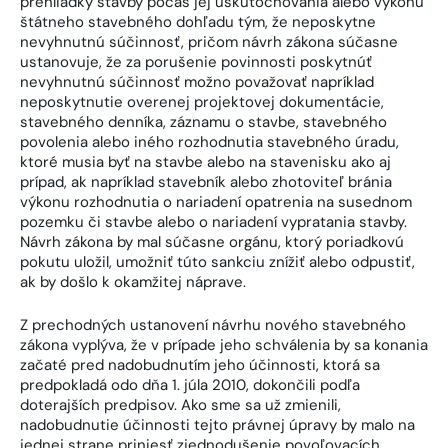
prehliadky stavby počas jej uskutočňovania alebo výkonu
štátneho stavebného dohľadu tým, že neposkytne
nevyhnutnú súčinnosť, pričom návrh zákona súčasne
ustanovuje, že za porušenie povinnosti poskytnúť
nevyhnutnú súčinnosť možno považovať napríklad
neposkytnutie overenej projektovej dokumentácie,
stavebného denníka, záznamu o stavbe, stavebného
povolenia alebo iného rozhodnutia stavebného úradu,
ktoré musia byť na stavbe alebo na stavenisku ako aj
prípad, ak napríklad stavebník alebo zhotoviteľ bránia
výkonu rozhodnutia o nariadení opatrenia na susednom
pozemku či stavbe alebo o nariadení vypratania stavby.
Návrh zákona by mal súčasne orgánu, ktorý poriadkovú
pokutu uložil, umožniť túto sankciu znížiť alebo odpustiť,
ak by došlo k okamžitej náprave.
Z prechodných ustanovení návrhu nového stavebného
zákona vyplýva, že v prípade jeho schválenia by sa konania
začaté pred nadobudnutím jeho účinnosti, ktorá sa
predpokladá odo dňa 1. júla 2010, dokončili podľa
doterajších predpisov. Ako sme sa už zmienili,
nadobudnutie účinnosti tejto právnej úpravy by malo na
jednej strane priniesť zjednodušenie povoľovacích