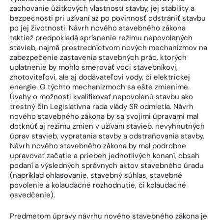
zachovanie úžitkových vlastností stavby, jej stability a
bezpečnosti pri užívaní až po povinnosť odstrániť stavbu
po jej životnosti. Návrh nového stavebného zákona
taktiež predpokladá sprísnenie režimu nepovolených
stavieb, najmä prostredníctvom nových mechanizmov na
zabezpečenie zastavenia stavebných prác, ktorých
uplatnenie by mohlo smerovať voči stavebníkovi,
zhotoviteľovi, ale aj dodávateľovi vody, či elektrickej
energie. O týchto mechanizmoch sa ešte zmienime.
Úvahy o možnosti kvalifikovať nepovolenú stavbu ako
trestný čin Legislatívna rada vlády SR odmietla. Návrh
nového stavebného zákona by sa svojimi úpravami mal
dotknúť aj režimu zmien v užívaní stavieb, nevyhnutných
úprav stavieb, vypratania stavby a odstraňovania stavby.
Návrh nového stavebného zákona by mal podrobne
upravovať začatie a priebeh jednotlivých konaní, obsah
podaní a výsledných správnych aktov stavebného úradu
(napríklad ohlasovanie, stavebný súhlas, stavebné
povolenie a kolaudačné rozhodnutie, či kolaudačné
osvedčenie).
Predmetom úpravy návrhu nového stavebného zákona je