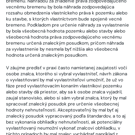
bremenu. Náhradou za zriadenie práva zodpovedajúceho
vecnému bremenu by bola náhrada zodpovedajúca
rozsahu obmedzenia vlastníckeho práva k pozemku alebo
ku stavbe, s ktorých vlastníctvom bude spojené vecné
bremeno. Podkladom pre určenie náhrady za vyvlastnenie
by bola všeobecná hodnota pozemku alebo stavby alebo
všeobecná hodnota práva zodpovedajúceho vecnému
bremenu určená znaleckým posudkom, pričom náhrada
za vyvlastnenie by nesmela byť nižšia ako všeobecná
hodnota určená znaleckým posudkom.
V záujme predísť v praxi často namietanej zaujatosti voči
osobe znalca, ktorého si vybral vyvlastniteľ, návrh zákona
o vyvlastňovaní by mal vyvlastniteľovi umožniť, že už vo
fáze pred vyvlastňovacím konaním vlastníkovi pozemku
alebo stavby dá priestor, aby sa k osobe znalca vyjadril,
zaujal stanovisko, alebo si sám vybral znalca, ktorý by mal
spracovať znalecký posudok pre určenie všeobecnej
hodnoty nehnuteľnosti. Akceptovateľný by mal byť aj
znalecký posudok vypracovaný podľa štandardov, a to aj
bez vykonania obhliadky nehnuteľnosti, ak potenciálny
vyvlastňovaný neumožní vykonať znalcovi obhliadku, v
týchto prípadoch by mal znalec vychádzať napríklad z