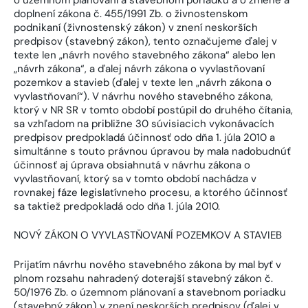
doplnení zákona č. 455/1991 Zb. o živnostenskom
podnikaní (živnostenský zákon) v znení neskorších
predpisov (stavebný zákon), tento označujeme ďalej v
texte len „návrh nového stavebného zákona“ alebo len
„návrh zákona“, a ďalej návrh zákona o vyvlastňovaní
pozemkov a stavieb (ďalej v texte len „návrh zákona o
vyvlastňovaní“). V návrhu nového stavebného zákona,
ktorý v NR SR v tomto období postúpil do druhého čítania,
sa vzhľadom na približne 30 súvisiacich vykonávacích
predpisov predpokladá účinnosť odo dňa 1. júla 2010 a
simultánne s touto právnou úpravou by mala nadobudnúť
účinnosť aj úprava obsiahnutá v návrhu zákona o
vyvlastňovaní, ktorý sa v tomto období nachádza v
rovnakej fáze legislatívneho procesu, a ktorého účinnosť
sa taktiež predpokladá odo dňa 1. júla 2010.
NOVÝ ZÁKON O VYVLASTŇOVANÍ POZEMKOV A STAVIEB
Prijatím návrhu nového stavebného zákona by mal byť v
plnom rozsahu nahradený doterajší stavebný zákon č.
50/1976 Zb. o územnom plánovaní a stavebnom poriadku
(stavebný zákon) v znení neskorších predpisov (ďalej v