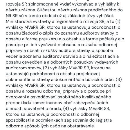
rozvoja SR splnomocnené vydať vykonávacie vyhlášky k
návrhu zákona. Súčasťou návrhu zákona predloženého do
NR SR sú v tomto období už aj základné tézy vyhlášok
Ministerstva výstavby a regionálneho rozvoja SR, a to (1)
vyhlášky MVaRR SR, ktorou sa ustanovujú podrobnosti o
obsahu žiadosti o zápis do zoznamu audítorov stavby, o
obsahu a forme preukazu a o obsahu a forme pečiatky a o
postupe pri ich vydávaní, o obsahu a rozsahu odbornej
prípravy a obsahu skúšky audítora stavby, o spôsobe
vedenia zoznamu audítorov stavieb a o náležitostiach a
obsahu osvedčenia a odborných posudkov vydávaných
audítorom stavby, (2) vyhlášky MVaRR SR, ktorou sa
ustanovujú podrobnosti o obsahu projektovej
dokumentácie stavby a dokumentácie búracích prác, (3)
vyhlášky MVaRR SR, ktorou sa ustanovujú podrobnosti o
obsahu a rozsahu odbornej prípravy a o postupe pri
overovaní a osvedčovaní osobitného kvalifikačného
predpokladu zamestnancov obcí zabezpečujúcich
činnosti stavebného úradu, (4) vyhlášky MVaRR SR,
ktorou sa ustanovujú podrobnosti o odbornej
spôsobilosti a podmienkach zapisovania do registra
odborne spôsobilých osôb na obstarávanie