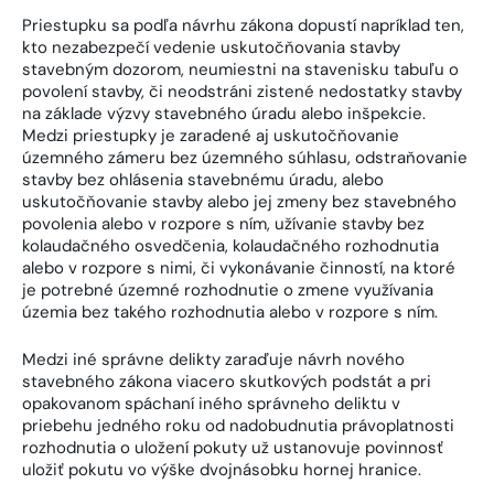
Priestupku sa podľa návrhu zákona dopustí napríklad ten,
kto nezabezpečí vedenie uskutočňovania stavby
stavebným dozorom, neumiestni na stavenisku tabuľu o
povolení stavby, či neodstráni zistené nedostatky stavby
na základe výzvy stavebného úradu alebo inšpekcie.
Medzi priestupky je zaradené aj uskutočňovanie
územného zámeru bez územného súhlasu, odstraňovanie
stavby bez ohlásenia stavebnému úradu, alebo
uskutočňovanie stavby alebo jej zmeny bez stavebného
povolenia alebo v rozpore s ním, užívanie stavby bez
kolaudačného osvedčenia, kolaudačného rozhodnutia
alebo v rozpore s nimi, či vykonávanie činností, na ktoré
je potrebné územné rozhodnutie o zmene využívania
územia bez takého rozhodnutia alebo v rozpore s ním.
Medzi iné správne delikty zaraďuje návrh nového
stavebného zákona viacero skutkových podstát a pri
opakovanom spáchaní iného správneho deliktu v
priebehu jedného roku od nadobudnutia právoplatnosti
rozhodnutia o uložení pokuty už ustanovuje povinnosť
uložiť pokutu vo výške dvojnásobku hornej hranice.