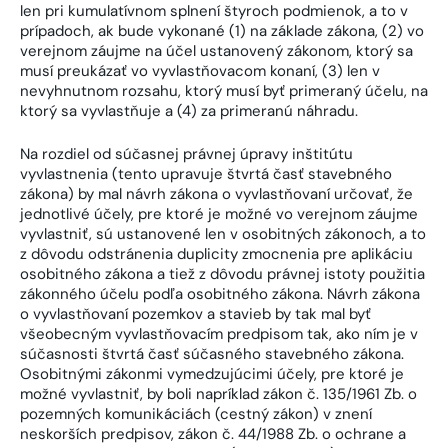
len pri kumulatívnom splnení štyroch podmienok, a to v
prípadoch, ak bude vykonané (1) na základe zákona, (2) vo
verejnom záujme na účel ustanovený zákonom, ktorý sa
musí preukázať vo vyvlastňovacom konaní, (3) len v
nevyhnutnom rozsahu, ktorý musí byť primeraný účelu, na
ktorý sa vyvlastňuje a (4) za primeranú náhradu.
Na rozdiel od súčasnej právnej úpravy inštitútu
vyvlastnenia (tento upravuje štvrtá časť stavebného
zákona) by mal návrh zákona o vyvlastňovaní určovať, že
jednotlivé účely, pre ktoré je možné vo verejnom záujme
vyvlastniť, sú ustanovené len v osobitných zákonoch, a to
z dôvodu odstránenia duplicity zmocnenia pre aplikáciu
osobitného zákona a tiež z dôvodu právnej istoty použitia
zákonného účelu podľa osobitného zákona. Návrh zákona
o vyvlastňovaní pozemkov a stavieb by tak mal byť
všeobecným vyvlastňovacím predpisom tak, ako ním je v
súčasnosti štvrtá časť súčasného stavebného zákona.
Osobitnými zákonmi vymedzujúcimi účely, pre ktoré je
možné vyvlastniť, by boli napríklad zákon č. 135/1961 Zb. o
pozemných komunikáciách (cestný zákon) v znení
neskorších predpisov, zákon č. 44/1988 Zb. o ochrane a