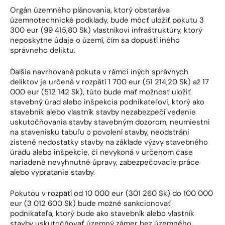
Orgán územného plánovania, ktorý obstaráva
územnotechnické podklady, bude môcť uložiť pokutu 3
300 eur (99 415,80 Sk) vlastníkovi infraštruktúry, ktorý
neposkytne údaje o území, čím sa dopustí iného
správneho deliktu.
Ďalšia navrhovaná pokuta v rámci iných správnych
deliktov je určená v rozpätí 1 700 eur (51 214,20 Sk) až 17
000 eur (512 142 Sk), túto bude mať možnosť uložiť
stavebný úrad alebo inšpekcia podnikateľovi, ktorý ako
stavebník alebo vlastník stavby nezabezpečí vedenie
uskutočňovania stavby stavebným dozorom, neumiestni
na stavenisku tabuľu o povolení stavby, neodstráni
zistené nedostatky stavby na základe výzvy stavebného
úradu alebo inšpekcie, či nevykoná v určenom čase
nariadené nevyhnutné úpravy, zabezpečovacie práce
alebo vypratanie stavby.
Pokutou v rozpätí od 10 000 eur (301 260 Sk) do 100 000
eur (3 012 600 Sk) bude možné sankcionovať
podnikateľa, ktorý bude ako stavebník alebo vlastník
stavby uskutočňovať územný zámer bez územného