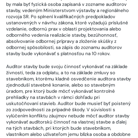
by mala byť fyzická osoba zapísaná v zozname audítorov
stavby, vedeným Ministerstvom výstavby a regionálneho
rozvoja SR. Po splnení kvalifikačných predpokladov
ustanovených v návrhu zákona, ktoré vyžadujú príslušné
vzdelanie, odbornú prax v oblasti projektovania alebo
odborného vedenia realizácie stavby, bezúhonnosť,
absolvovanie odbornej prípravy a zloženie skúšky z
odbornej spôsobilosti, sa zápis do zoznamu audítorov
stavby bude vykonávať s platnosťou na 10 rokov.
Audítor stavby bude svoju činnosť vykonávať na základe
živnosti, teda za odplatu, a to na základe zmluvy so
stavebníkom, ktorému kladné osvedčenie audítora stavby
zjednoduší stavebné konanie, alebo so stavebným
úradom, pre ktorý bude môcť vykonávať kontrolné
prehliadky na stavbách v rámci dohľadu pri
uskutočňovaní stavieb. Audítor bude musieť byť poistený
zo zodpovednosti za prípadné škody. V súvislosti s
vylúčením konfliktu záujmov nebude môcť audítor stavby
vykonávať audítorskú činnosť na vlastnej stavbe a ďalej
na tých stavbách, pri ktorých bude stavebníkom,
vlastníkom alebo užívateľom jemu blízka osoba a obdobne