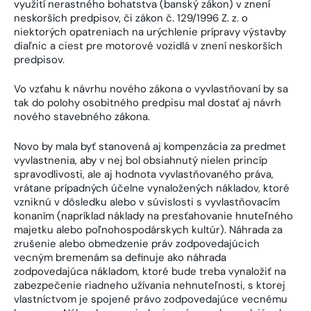
využití nerastného bohatstva (banský zákon) v znení
neskorších predpisov, či zákon č. 129/1996 Z. z. o
niektorých opatreniach na urýchlenie prípravy výstavby
diaľnic a ciest pre motorové vozidlá v znení neskorších
predpisov.
Vo vzťahu k návrhu nového zákona o vyvlastňovaní by sa
tak do polohy osobitného predpisu mal dostať aj návrh
nového stavebného zákona.
Novo by mala byť stanovená aj kompenzácia za predmet
vyvlastnenia, aby v nej bol obsiahnutý nielen princíp
spravodlivosti, ale aj hodnota vyvlastňovaného práva,
vrátane prípadných účelne vynaložených nákladov, ktoré
vzniknú v dôsledku alebo v súvislosti s vyvlastňovacím
konaním (napríklad náklady na presťahovanie hnuteľného
majetku alebo poľnohospodárskych kultúr). Náhrada za
zrušenie alebo obmedzenie práv zodpovedajúcich
vecným bremenám sa definuje ako náhrada
zodpovedajúca nákladom, ktoré bude treba vynaložiť na
zabezpečenie riadneho užívania nehnuteľnosti, s ktorej
vlastníctvom je spojené právo zodpovedajúce vecnému