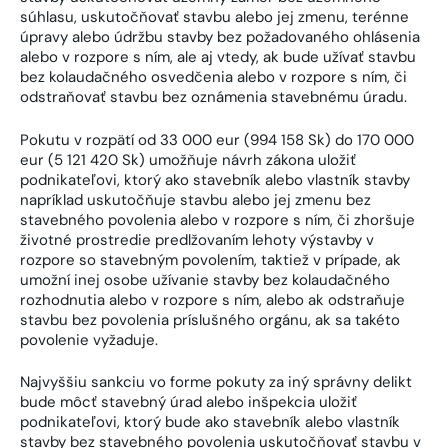
súhlasu, uskutočňovať stavbu alebo jej zmenu, terénne
úpravy alebo údržbu stavby bez požadovaného ohlásenia
alebo v rozpore s ním, ale aj vtedy, ak bude užívať stavbu
bez kolaudačného osvedčenia alebo v rozpore s ním, či
odstraňovať stavbu bez oznámenia stavebnému úradu.
Pokutu v rozpätí od 33 000 eur (994 158 Sk) do 170 000
eur (5 121 420 Sk) umožňuje návrh zákona uložiť
podnikateľovi, ktorý ako stavebník alebo vlastník stavby
napríklad uskutočňuje stavbu alebo jej zmenu bez
stavebného povolenia alebo v rozpore s ním, či zhoršuje
životné prostredie predlžovaním lehoty výstavby v
rozpore so stavebným povolením, taktiež v prípade, ak
umožní inej osobe užívanie stavby bez kolaudačného
rozhodnutia alebo v rozpore s ním, alebo ak odstraňuje
stavbu bez povolenia príslušného orgánu, ak sa takéto
povolenie vyžaduje.
Najvyššiu sankciu vo forme pokuty za iný správny delikt
bude môcť stavebný úrad alebo inšpekcia uložiť
podnikateľovi, ktorý bude ako stavebník alebo vlastník
stavby bez stavebného povolenia uskutočňovať stavbu v