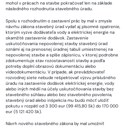
mohol v prácach na stavbe pokračovať len na základe
následného rozhodnutia stavebného úradu.
Spolu s rozhodnutím o zastavení prác by mal v zmysle
návrhu zákona stavebný úrad vydať aj písomné opatrenie,
ktorým vyzve dodávateľa vody a elektrickej energie na
okamžité zastavenie dodávok. Zastavenie
uskutočňovania nepovolenej stavby stavebný úrad
oznámi aj na prenosnej úradnej tabuli umiestnenej na
nepovolenej stavbe a spíše zápisnicu, v ktorej podrobne
zdokumentuje stav rozostavanosti stavby a podľa
potreby doplní obrazovú dokumentáciu alebo
videodokumentáciu. V prípade, ak prevádzkovateľ
rozvodnej siete nebude rešpektovať výzvu príslušného
úradu na zastavenie dodávok elektrickej energie, vody
alebo iných médií na účely uskutočňovania stavby bez
stavebného súhlasu alebo bez stavebného povolenia,
stavebný úrad alebo inšpekcia mu budú môcť uložiť
pokutu v rozpätí od 3 300 eur (99 415,80 Sk) do 170 000
eur (5 121 420 Sk).
Návrh nového stavebného zákona by mal umožniť