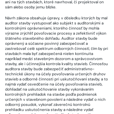
ani na tých stavbách, ktoré navrhoval, či projektoval on
sám alebo osoby jemu blízke.
Návrh zákona obsahuje úpravy, v dôsledku ktorých by mal
audítor stavby vystupovať ako subjekt s audítorskými a
kontrolnými oprávneniami, ktorého činnosť by mohla
výrazne zrýchliť povoľovacie procesy a zefektívniť výkon
štátneho stavebného dohľadu. Audítor stavby bude
oprávnený a súčasne povinný zabezpečovať a
zastrešovať celé spektrum odborných činností, čím by pri
stavbách mala byť zabezpečená nielen kontinuita
napríklad medzi stavebným dozorom a správcovstvom
stavby, ale i účinnejšia kontrola kvality stavieb. Činnosťou
audítora stavby bude zabezpečiť administratívno-
technické úkony na účely povoľovania určených druhov
stavieb a odborné činnosti pri uskutočňovaní stavby, a to
najmä vydať osvedčenie na účely povoľovania stavieb,
dohliadať na uskutočňovanie stavby vykonávaním
kontrolných prehliadok na stavbe podľa podmienok
určených v stavebnom povolení a následne vydať o nich
odborný posudok, vykonať záverečnú kontrolnú
prehliadku uskutočnenia stavby a následne vydať