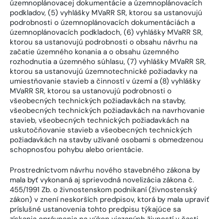
územnoplánovacej dokumentácie a územnoplánovacích
podkladov, (5) vyhlášky MVaRR SR, ktorou sa ustanovujú
podrobnosti o územnoplánovacích dokumentáciách a
územnoplánovacích podkladoch, (6) vyhlášky MVaRR SR,
ktorou sa ustanovujú podrobnosti o obsahu návrhu na
začatie územného konania a o obsahu územného
rozhodnutia a územného súhlasu, (7) vyhlášky MVaRR SR,
ktorou sa ustanovujú územnotechnické požiadavky na
umiestňovanie stavieb a činností v území a (8) vyhlášky
MVaRR SR, ktorou sa ustanovujú podrobnosti o
všeobecných technických požiadavkách na stavby,
všeobecných technických požiadavkách na navrhovanie
stavieb, všeobecných technických požiadavkách na
uskutočňovanie stavieb a všeobecných technických
požiadavkách na stavby užívané osobami s obmedzenou
schopnosťou pohybu alebo orientácie.
Prostredníctvom návrhu nového stavebného zákona by
mala byť vykonaná aj sprievodná novelizácia zákona č.
455/1991 Zb. o živnostenskom podnikaní (živnostenský
zákon) v znení neskorších predpisov, ktorá by mala upraviť
príslušné ustanovenia tohto predpisu týkajúce sa