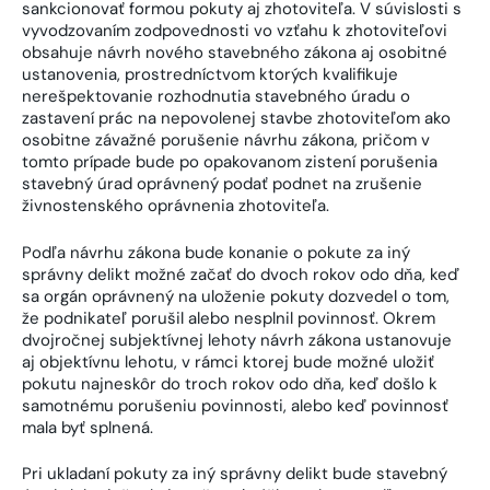
sankcionovať formou pokuty aj zhotoviteľa. V súvislosti s
vyvodzovaním zodpovednosti vo vzťahu k zhotoviteľovi
obsahuje návrh nového stavebného zákona aj osobitné
ustanovenia, prostredníctvom ktorých kvalifikuje
nerešpektovanie rozhodnutia stavebného úradu o
zastavení prác na nepovolenej stavbe zhotoviteľom ako
osobitne závažné porušenie návrhu zákona, pričom v
tomto prípade bude po opakovanom zistení porušenia
stavebný úrad oprávnený podať podnet na zrušenie
živnostenského oprávnenia zhotoviteľa.
Podľa návrhu zákona bude konanie o pokute za iný
správny delikt možné začať do dvoch rokov odo dňa, keď
sa orgán oprávnený na uloženie pokuty dozvedel o tom,
že podnikateľ porušil alebo nesplnil povinnosť. Okrem
dvojročnej subjektívnej lehoty návrh zákona ustanovuje
aj objektívnu lehotu, v rámci ktorej bude možné uložiť
pokutu najneskôr do troch rokov odo dňa, keď došlo k
samotnému porušeniu povinnosti, alebo keď povinnosť
mala byť splnená.
Pri ukladaní pokuty za iný správny delikt bude stavebný