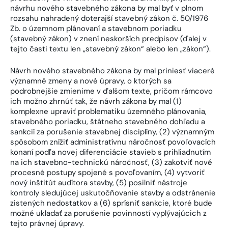
návrhu nového stavebného zákona by mal byť v plnom
rozsahu nahradený doterajší stavebný zákon č. 50/1976
Zb. o územnom plánovaní a stavebnom poriadku
(stavebný zákon) v znení neskorších predpisov (ďalej v
tejto časti textu len „stavebný zákon“ alebo len „zákon“).
Návrh nového stavebného zákona by mal priniesť viaceré
významné zmeny a nové úpravy, o ktorých sa
podrobnejšie zmienime v ďalšom texte, pričom rámcovo
ich možno zhrnúť tak, že návrh zákona by mal (1)
komplexne upraviť problematiku územného plánovania,
stavebného poriadku, štátneho stavebného dohľadu a
sankcií za porušenie stavebnej disciplíny, (2) významným
spôsobom znížiť administratívnu náročnosť povoľovacích
konaní podľa novej diferenciácie stavieb s prihliadnutím
na ich stavebno-technickú náročnosť, (3) zakotviť nové
procesné postupy spojené s povoľovaním, (4) vytvoriť
nový inštitút audítora stavby, (5) posilniť nástroje
kontroly sledujúcej uskutočňovanie stavby a odstránenie
zistených nedostatkov a (6) sprísniť sankcie, ktoré bude
možné ukladať za porušenie povinností vyplývajúcich z
tejto právnej úpravy.