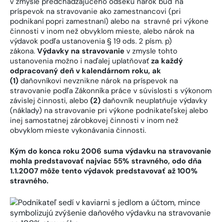
v zmysle predchádzajúceho odseku nárok buď na
príspevok na stravovanie ako zamestnancovi (pri
podnikaní popri zamestnaní) alebo na stravné pri výkone
činnosti v inom než obvyklom mieste, alebo nárok na
výdavok podľa ustanovenia § 19 ods. 2 písm. p)
zákona.
Výdavky na stravovanie
v zmysle tohto
ustanovenia možno i naďalej uplatňovať
za každý
odpracovaný deň v kalendárnom roku, ak
(1)
daňovníkovi nevznikne nárok na príspevok na
stravovanie podľa Zákonníka práce v súvislosti s výkonom
závislej činnosti, alebo
(2)
daňovník neuplatňuje výdavky
(náklady) na stravovanie pri výkone podnikateľskej alebo
inej samostatnej zárobkovej činnosti v inom než
obvyklom mieste vykonávania činnosti.
Kým do konca roku 2006 suma výdavku na stravovanie
mohla predstavovať najviac 55% stravného, odo dňa
1.1.2007 môže tento výdavok predstavovať až 100%
stravného.