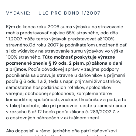
VYDANIE:
ULC PRO BONO 1/2007
Kým do konca roku 2006 suma výdavku na stravovanie
mohla predstavovať najviac 55% stravného, odo dňa
1.1.2007 môže tento výdavok predstavovať až 100%
stravného.Od roku 2007 je podnikateľom umožnené dať
si do výdavkov na stravovanie sumu výdavkov vo výške
100% stravného.
Túto možnosť poskytuje výrazne
pozmenené znenie § 19 ods. 2 písm. p) zákona o dani
z príjmov.
Podľa dôvodovej správy v záujme podpory
podnikania sa upravuje stravné u daňovníkov s príjmami
podľa § 6 ods. 1 a 2, teda s napr. príjmami živnostníkov,
samostatne hospodáriacich roľníkov, spoločníkov
verejnej obchodnej spoločnosti, komplementárov
komanditnej spoločnosti, znalcov, tlmočníkov a pod., a to
v takej hodnote, ako pri pracovnej ceste u zamestnanca
v rozsahu 5 až 12 hodín podľa zákona č. 283/2002 Z. z.
o cestovných náhradách v aktuálnom znení.
Ako doposiaľ, v rámci jedného dňa patrí daňovníkovi