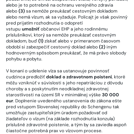
alebo je to potrebné na ochranu verejného zdravia
alebo
(3)
sa nemôže preukázať cestovným dokladom
alebo nemá vízum, ak sa vyžaduje. Policajt je však povinný
pred prijatím rozhodnutia o odopretí
vstupu
umožniť
občanovi EHP a jeho rodinnému
príslušníkovi, ktorý sa nemôže preukázať cestovným
dokladom, buď
(1)
získať alebo v primeranom časovom
období si zabezpečiť cestovný doklad alebo
(2)
iným
hodnoverným spôsobom preukázať, že má právo slobody
pohybu a pobytu.
V konaní o udelenie víza sa ustanovuje povinnosť
cudzinca predložiť
doklad o zdravotnom poistení
, ktoré
môžu vzniknúť v súvislosti s jeho repatriáciou z dôvodu
choroby a s poskytnutím neodkladnej zdravotnej
starostlivosti na území SR v minimálnej výške
30 000
eur
. Doplnenie uvedeného ustanovenia do zákona ešte
pred vstupom Slovenskej republiky do Schengenu tak
umožňuje zastupiteľským úradom požadovať od
žiadateľov o vízum (na základe rozhodnutia konzula)
príslušné zdravotné poistenie, a tým by sa zaviedla aspoň
čiastočne potrebná prax vo vízovom procese.