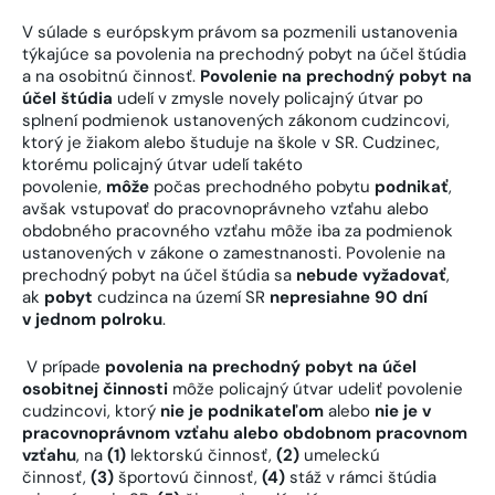
V súlade s európskym právom sa pozmenili ustanovenia
týkajúce sa povolenia na prechodný pobyt na účel štúdia
a na osobitnú činnosť.
Povolenie na prechodný pobyt na
účel štúdia
udelí v zmysle novely policajný útvar po
splnení podmienok ustanovených zákonom cudzincovi,
ktorý je žiakom alebo študuje na škole v SR. Cudzinec,
ktorému policajný útvar udelí takéto
povolenie,
môže
počas prechodného pobytu
podnikať
,
avšak vstupovať do pracovnoprávneho vzťahu alebo
obdobného pracovného vzťahu môže iba za podmienok
ustanovených v zákone o zamestnanosti. Povolenie na
prechodný pobyt na účel štúdia sa
nebude vyžadovať
,
ak
pobyt
cudzinca na území SR
nepresiahne 90 dní
v jednom polroku
.
V prípade
povolenia na prechodný pobyt na účel
osobitnej činnosti
môže policajný útvar udeliť povolenie
cudzincovi, ktorý
nie je podnikateľom
alebo
nie je v
pracovnoprávnom vzťahu alebo obdobnom pracovnom
vzťahu
, na
(1)
lektorskú činnosť,
(2)
umeleckú
činnosť,
(3)
športovú činnosť,
(4)
stáž v rámci štúdia