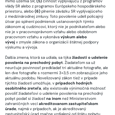
mimo územia SR,
(5)
činnosť vyplývajúcu z programov
vlády SR alebo z programov Európskeho hospodárskeho
priestoru, alebo
(6)
plnenie záväzku SR vyplývajúceho
z medzinárodnej zmluvy. Toto povolenie udelí policajný
útvar po splnení podmienok ustanovených týmto
zákonom aj cudzincovi, ktorý nie je podnikateľom alebo
nie je v pracovnoprávnom vzťahu alebo obdobnom
pracovnom vzťahu a vykonáva
výskum alebo
vývoj
v zmysle zákona o organizácii štátnej podpory
výskumu a vývoja.
Ďalšia zmena, ktorá sa udiala, sa týka
žiadosti o udelenie
povolenia na prechodný pobyt
. Žiadateľom sa už
neurčuje povinnosť predkladať tri aktuálne fotografie, ale
len dve fotografie s rozmermi 3×3,5 cm zobrazujúce jeho
aktuálnu podobu. Novelizovaný zákon tiež v prípade
týchto žiadostí umožňuje, v
prípadoch hodných
osobitného zreteľa
, aby existovala výnimočná možnosť
povoliť žiadateľovi o udelenie povolenia na prechodný
pobyt podať si žiadosť
na inom
než Ministerstvom
zahraničných vecí
akreditovanom zastupiteľskom
úrade
, najmä v prípadoch, ak je akreditovaný
zastupiteľský úrad značne vzdialený od štátu pobytu