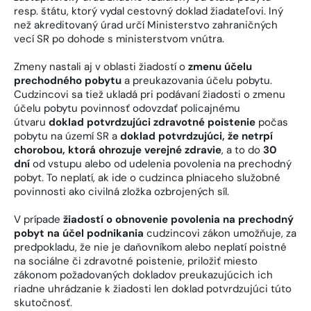
resp. štátu, ktorý vydal cestovný doklad žiadateľovi. Iný
než akreditovaný úrad určí Ministerstvo zahraničných
vecí SR po dohode s ministerstvom vnútra.
Zmeny nastali aj v oblasti žiadostí o
zmenu účelu
prechodného pobytu
a preukazovania účelu pobytu.
Cudzincovi sa tiež ukladá pri podávaní žiadosti o zmenu
účelu pobytu povinnosť odovzdať policajnému
útvaru
doklad potvrdzujúci zdravotné poistenie
počas
pobytu na území SR a
doklad potvrdzujúci, že netrpí
chorobou, ktorá ohrozuje verejné zdravie
, a to do
30
dní
od vstupu alebo od udelenia povolenia na prechodný
pobyt. To neplatí, ak ide o cudzinca plniaceho služobné
povinnosti ako civilná zložka ozbrojených síl.
V prípade
žiadostí o obnovenie povolenia na prechodný
pobyt na účel podnikania
cudzincovi zákon umožňuje, za
predpokladu, že nie je daňovníkom alebo neplatí poistné
na sociálne či zdravotné poistenie, priložiť miesto
zákonom požadovaných dokladov preukazujúcich ich
riadne uhrádzanie k žiadosti len doklad potvrdzujúci túto
skutočnosť.