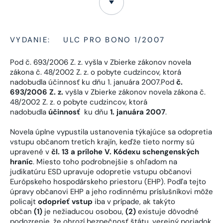
VYDANIE:
ULC PRO BONO 1/2007
Pod č. 693/2006 Z. z. vyšla v Zbierke zákonov novela
zákona č. 48/2002 Z. z. o pobyte cudzincov, ktorá
nadobudla účinnosť ku dňu 1. januára 2007.Pod
č.
693/2006 Z. z.
vyšla v Zbierke zákonov novela zákona č.
48/2002 Z. z. o pobyte cudzincov, ktorá
nadobudla
účinnosť
ku dňu
1. januára 2007
.
Novela úplne vypustila ustanovenia týkajúce sa odopretia
vstupu občanom tretích krajín, keďže tieto normy sú
upravené v
čl. 13 a prílohe V. Kódexu schengenských
hraníc
. Miesto toho podrobnejšie s ohľadom na
judikatúru ESD upravuje odopretie vstupu občanovi
Európskeho hospodárskeho priestoru (EHP). Podľa tejto
úpravy občanovi EHP a jeho rodinnému príslušníkovi môže
policajt
odoprieť vstup
iba v prípade, ak takýto
občan
(1)
je nežiaducou osobou,
(2)
existuje dôvodné
podozrenie, že ohrozí bezpečnosť štátu, verejný poriadok,