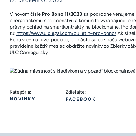
17. DECEMBRA 2023
V novom čísle
Pro Bono 11/2023
sa podrobne venujeme nie
energetickému spoločenstvu a komunite vyrábajúcej ener
právny pohľad na smartkontrakty na blockchaine. Pro Bo
tu:
https://www.ulclegal.com/bulletin-pro-bono/
Ak si že
Bono v e-mailovej podobe, prihláste sa cez našu webov
pravidelne každý mesiac obdržíte novinky zo Zbierky zá
ULC Čarnogurský
Kategória:
Zdieľajte:
NOVINKY
FACEBOOK