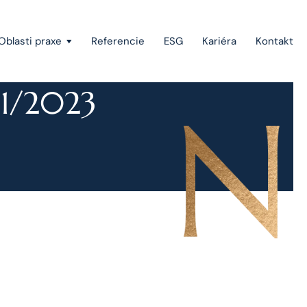
Oblasti praxe
Referencie
ESG
Kariéra
Kontakt
11/2023
Vymáhanie pohľadávok a konkurzné právo
Štátna pomoc, investičné stimuly a projektové
financovanie
Európske právo
Právo duševného vlastníctva
Green-field a brown-field projekty