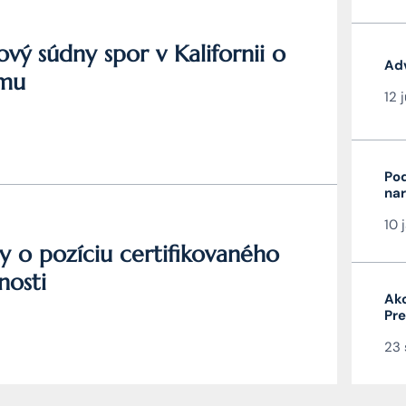
ý súdny spor v Kalifornii o
Adv
amu
12 
Pod
nar
veľ
10 
y o pozíciu certifikovaného
nosti
Ako
Pre
člá
23