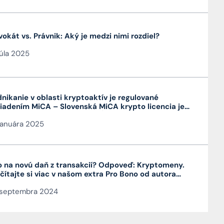
okát vs. Právnik: Aký je medzi nimi rozdiel?
júla 2025
nikanie v oblasti kryptoaktív je regulované
iadením MiCA – Slovenská MiCA krypto licencia je
mi výhodná a platí v celej EÚ
januára 2025
 na novú daň z transakcií? Odpoveď: Kryptomeny.
čítajte si viac v našom extra Pro Bono od autora
nku JUDr. Mag. Jána Čarnogurského
 septembra 2024