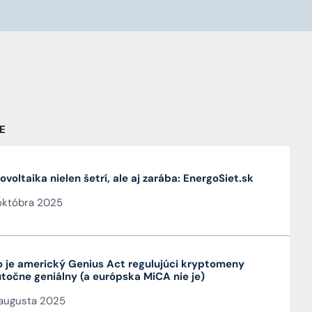
E
ovoltaika nielen šetrí, ale aj zarába: EnergoSiet.sk
októbra 2025
 je americký Genius Act regulujúci kryptomeny
točne geniálny (a európska MiCA nie je)
augusta 2025