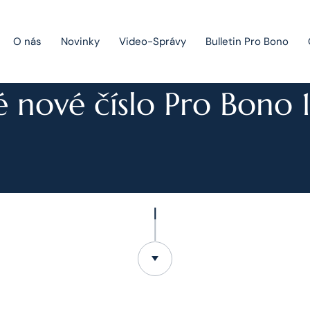
O nás
Novinky
Video-Správy
Bulletin Pro Bono
NOVINKY
 nové číslo Pro Bono 
Public Private Partnership
Riešenie sporov
Fúzie a akvizície
Právo obchodných spoločností
Právo hospodárskej súťaže