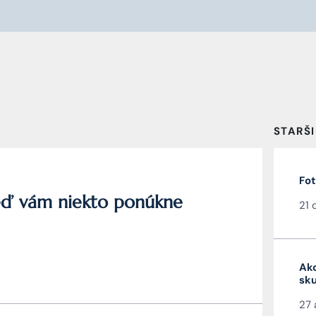
STARŠI
Fot
keď vám niekto ponúkne
21 
Ako
sku
27 