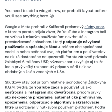
You need to add a widget, row, or prebuilt layout before
you’ll see anything here. 🙂
Google a Meta prehrali v Kalifornii prelomový
súdny spor
,
v ktorom porota prijala záver, že YouTube a Instagram boli
vo vzťahu k mladým používateľom navrhnuté a
prevádzkované spôsobom, ktorý
podporuje návykové
používanie a spôsobuje škodu
, pričom obe spoločnosti
vedeli o nebezpečnosti svojich platforiem a používateľov
na riziká dostatočne neupozornili. Porota zároveň priznala
žalobkyni 6 miliónov USD; význam sporu zvyšuje aj to, že
ide o prvý veľký rozhodnutý prípad v sérii tisícov
obdobných žalôb vedených v USA.
Skutkový stav bol pritom relatívne jednoduchý. Žalobkyňa
K.G.M. tvrdila, že
YouTube začala používať
už ako
šesťročná
a
Instagram
ako
deväťročná
, pričom prvky
ako
nekonečné prezeranie, automatické prehrávanie,
upozornenia, odporúčacie algoritmy a skrášľovacie
filtre
ju udržiavali v nutkavom používaní platforiem. Podľa