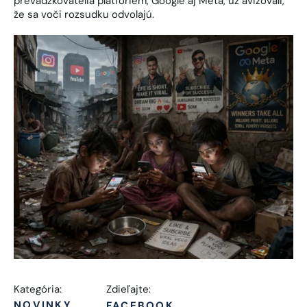
prevádzkovatelia platforiem, Google aj Meta, už avizovali,
že sa voči rozsudku odvolajú.
Kategória:
Zdieľajte:
NOVINKY
FACEBOOK