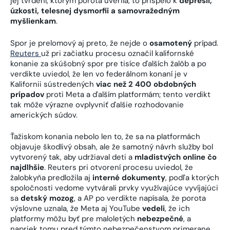
jej tvrdení, ktorým porota uverila, to prispelo k
depresii,
úzkosti, telesnej dysmorfii a samovražedným
myšlienkam
.
Spor je prelomový aj preto, že nejde o
osamotený
prípad.
Reuters
už pri začiatku procesu označil kalifornské
konanie za skúšobný spor pre tisíce ďalších žalôb a po
verdikte uviedol, že len vo federálnom konaní je v
Kalifornii sústredených
viac než 2 400 obdobných
prípadov
proti Meta a ďalším platformám; tento verdikt
tak môže výrazne ovplyvniť ďalšie rozhodovanie
amerických súdov.
Ťažiskom konania nebolo len to, že sa na platformách
objavuje škodlivý obsah, ale že samotný návrh služby bol
vytvorený tak, aby udržiaval deti a
mladistvých online čo
najdlhšie
. Reuters pri otvorení procesu uviedol, že
žalobkyňa predložila aj
interné dokumenty
, podľa ktorých
spoločnosti vedome vytvárali prvky využívajúce vyvíjajúci
sa
detský mozog
, a AP po verdikte napísala, že porota
výslovne uznala, že Meta aj YouTube
vedeli
, že ich
platformy môžu byť pre maloletých
nebezpečné
, a
napriek tomu pred týmto nebezpečenstvom primerane