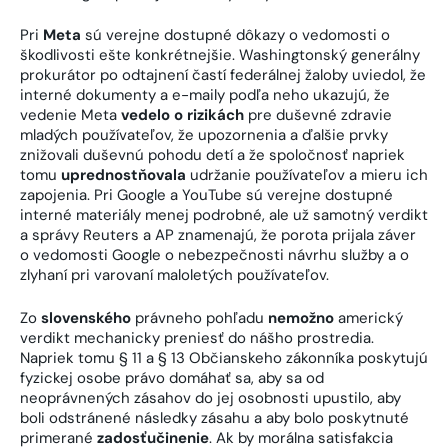
Pri
Meta
sú verejne dostupné dôkazy o vedomosti o
škodlivosti ešte konkrétnejšie. Washingtonský generálny
prokurátor po odtajnení častí federálnej žaloby uviedol, že
interné dokumenty a e-maily podľa neho ukazujú, že
vedenie Meta
vedelo o rizikách
pre duševné zdravie
mladých používateľov, že upozornenia a ďalšie prvky
znižovali duševnú pohodu detí a že spoločnosť napriek
tomu
uprednostňovala
udržanie používateľov a mieru ich
zapojenia. Pri Google a YouTube sú verejne dostupné
interné materiály menej podrobné, ale už samotný verdikt
a správy Reuters a AP znamenajú, že porota prijala záver
o vedomosti Google o nebezpečnosti návrhu služby a o
zlyhaní pri varovaní maloletých používateľov.
Zo
slovenského
právneho pohľadu
nemožno
americký
verdikt mechanicky preniesť do nášho prostredia.
Napriek tomu § 11 a § 13 Občianskeho zákonníka poskytujú
fyzickej osobe právo domáhať sa, aby sa od
neoprávnených zásahov do jej osobnosti upustilo, aby
boli odstránené následky zásahu a aby bolo poskytnuté
primerané
zadosťučinenie
. Ak by morálna satisfakcia