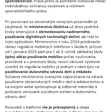
spotrebiteľom
. Práve preto je potrebné rozlišovať medzi
individuálnou ochranou osobnosti a režimom
spotrebiteľského práva.
Pri porovnaní so slovenským verejným prostredím je
zaujímavé, že
ministerstvo školstva
už dnes podniká
kroky smerujúce k
obmedzovaniu nadmerného
používania digitálnych technológií deťmi
, ale robí to
iným spôsobom. Ministerstvo v roku 2024 predstavilo
rámec regulácie mobilných telefónov v školách, pričom
od 1. januára 2025 platí pre 1. až 3. ročník základnej školy
úplný zákaz používania mobilov
počas vyučovania,
prestávok a v priestore školy; rezort zároveň výslovne
uviedol, že regulácia mobilov je jedným z nástrojov na
posilňovanie duševného zdravia detí a mládeže
.
Súčasne ministerstvo zverejnilo odporúčania na zdravé
používanie obrazovkových médií u detí a adolescentov a
na svojom webe sprístupňuje aj odborné materiály a
podcasty venované sociálnym sieťam a duševnému
zdraviu detí.
Rozsudok v Kalifornii
nie je právoplatný
a obaja