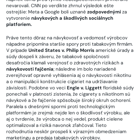
nevarovali. CNN po verdikte zhrnul výsledok ešte
ostrejšie: Meta a Google boli uznané
zodpovednými
za
vytvorenie
návykových a škodlivých sociálnych
platforiem.
Práve tento dôraz na návykovosť a vedomosť výrobcov
nápadne pripomína staršie spory proti tabakovým firmám.
V prípade
United States v. Philip Morris
americké úrady a
súdy dospeli k záveru, že tabakové spoločnosti
desaťročia klamali verejnosť o zdravotných rizikách a
návykovosti fajčenia
; následne im bolo nariadené
zverejňovať opravné vyhlásenia aj o návykovosti nikotínu
a o manipulácii konštrukcie cigariet na udržiavanie
závislosti. Podobne vo veci
Engle v. Liggett
floridské súdy
ponechali v platnosti zistenia, že cigarety s nikotínom sú
návykové a že fajčenie spôsobuje široký okruh ochorení.
Paralela s dnešnými spormi proti technologickým
platformám je zrejmá: nejde len o škodlivosť výrobku, ale
aj o tvrdenie, že výrobca o nej vedel, produkt cielene
optimalizoval a riziká navonok zľahčoval. Tieto
rozhodnutia neskôr prospeli k výrazným obmedzeniam
marketingu a predaja tabakových výrobkov.