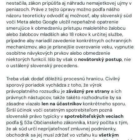
nestačila, zákon pripúšťa aj náhradu nemajetkovej ujmy v
peniazoch. Práve z tejto úpravy možno podľa nášho
názoru teoreticky odvodiť aj možnosť, aby slovenský súd
voči Meta alebo Google uložil nepeňažné opatrenie
smerujúce k obmedzeniu prístupu maloletého žalobcu
alebo žalobcov mladších ako 18 rokov k určitej službe,
prípadne aby nariadil zavedenie konkrétnych ochranných
mechanizmov, ako je prísnejšie overovanie veku, vypnutie
osobitne návykových prvkov alebo obmedzenie
niektorých funkcií. Išlo by však o
novátorský postup
, nie
o ustálený slovenský precedens.
Treba však dodať dôležitú procesnú hranicu. Civilný
sporový poriadok vychádza z toho, že výrok
právoplatného rozsudku je
záväzný pre strany
a ich
právnych nástupcov, takže takéto rozhodnutie by sa
zásadne viazalo
len na účastníkov
konkrétneho sporu.
Širší účinok voči ostatným spotrebiteľom pozná
slovenské právo typicky v
spotrebiteľských veciach
podľa § 53a Občianskeho zákonníka, ktorý počíta s tým,
že ak súd určí neprijateľnosť zmluvnej podmienky,
obchodník sa jej musí zdržať vo vzťahu ku
všetkým