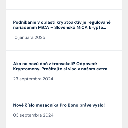
Podnikanie v oblasti kryptoaktív je regulované
nariadením MiCA – Slovenská MiCA krypto
licencia je veľmi výhodná a platí v celej EÚ
10 januára 2025
Ako na novú daň z transakcií? Odpoveď:
Kryptomeny. Prečítajte si viac v našom extra
Pro Bono od autora článku JUDr. Mag. Jána
23 septembra 2024
Čarnogurského
Nové číslo mesačníka Pro Bono práve vyšlo!
03 septembra 2024