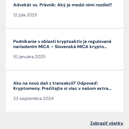
Advokát vs. Právnik: Aký je medzi nimi rozdiel?
12 júla 2025
Podnikanie v oblasti kryptoaktív je regulované
nariadením MiCA – Slovenská MiCA krypto
licencia je veľmi výhodná a platí v celej EÚ
10 januára 2025
Ako na novú daň z transakcií? Odpoveď:
Kryptomeny. Prečítajte si viac v našom extra
Pro Bono od autora článku JUDr. Mag. Jána
23 septembra 2024
Čarnogurského
Zobraziť všetky