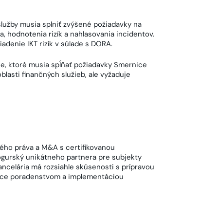
služby musia splniť zvýšené požiadavky na
 hodnotenia rizík a nahlasovania incidentov.
denie IKT rizík v súlade s DORA.
ie, ktoré musia spĺňať požiadavky Smernice
blasti finančných služieb, ale vyžaduje
čného práva a M&A s certifikovanou
ogurský unikátneho partnera pre subjekty
ancelária má rozsiahle skúsenosti s prípravou
nce poradenstvom a implementáciou