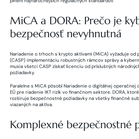
plnení najnáročnejších regulačných štandardov.
MiCA a DORA: Prečo je kyb
bezpečnosť nevyhnutná
Nariadenie o trhoch s krypto aktívami (MiCA) vyžaduje od 
(CASP) implementáciu robustných rámcov správy a kybern
musia všetci CASP získať licenciu od príslušných národnýc
požiadavky.
Paralelne s MiCA pôsobí Nariadenie o digitálnej operačnej
EÚ pre riadenie IKT rizík vo finančnom sektore. DORA, ktor
rozširuje bezpečnostné požiadavky na všetky finančné su
viazaných na aktíva.
Komplexné bezpečnostné 