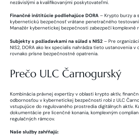
nezávislými a kvalifikovanými poskytovateľmi.
Finančné inštitúcie podliehajúce DORA
– Krypto burzy a 
kybernetickú bezpečnosť vrátane penetračného testovania,
Manažér kybernetickej bezpečnosti zabezpečí komplexné ria
Subjekty s požiadavkami na súlad s NIS2
– Pre organizác
NIS2, DORA ako lex specialis nahrádza tieto ustanovenia v o
rovnako prísne bezpečnostné opatrenia.
Prečo ULC Čarnogurský
Kombinácia právnej expertízy v oblasti krypto aktív, finan
odbornosťou v kybernetickej bezpečnosti robí z ULC Čarn
vstupujúce do regulovaného prostredia digitálnych aktív. K
dokumentácie pre licenčné konania, komplexným complia
regulačných rámcov.
Naše služby zahŕňajú: