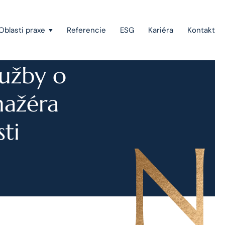
Oblasti praxe
Referencie
ESG
Kariéra
Kontakt
lužby o
Vymáhanie pohľadávok a konkurzné právo
nažéra
Štátna pomoc, investičné stimuly a projektové
financovanie
ti
Európske právo
Právo duševného vlastníctva
Green-field a brown-field projekty