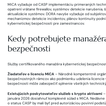
MiCA vyžaduje od CASP implementáciu primeraných techn
opatrení vrátane firewallov, systémov detekcie narušenia, ši
aktualizácie systémov. DORA navyše vyžaduje od subjektov
mechanizmov detekcie incidentov, plánov kontinuity podnika
kybernetickej bezpečnosti pre zamestnancov.
Kedy potrebujete manažéra
bezpečnosti
Služby certifikovaného manažéra kybernetickej bezpečnost
Žiadateľov o licenciu MiCA
– Národné kompetentné orgán
bezpečnostných rámcov ako podmienku udelenia licencie C
bezpečnosti môže zabezpečiť splnenie všetkých technický
Existujúcich poskytovateľov služieb s krypto aktívami
– 
januára 2026 dosiahnuť komplexné súlad s MiCA. Nedávne op
o status CASP by mali byť pred autorizáciou povinní podst