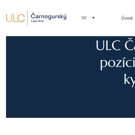
SK
Úvod
ULC Ča
pozíc
k