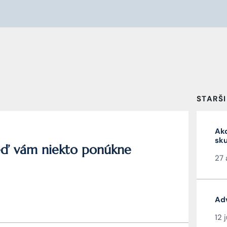
STARŠI
Ako
sku
keď vám niekto ponúkne
27 
Adv
12 