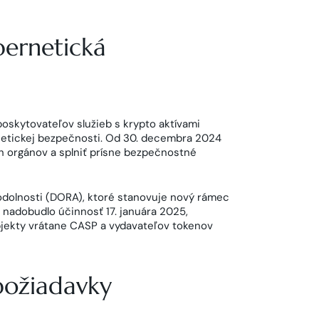
ernetická
poskytovateľov služieb s krypto aktívami
etickej bezpečnosti. Od 30. decembra 2024
h orgánov a splniť prísne bezpečnostné
 odolnosti (DORA), ktoré stanovuje nový rámec
é nadobudlo účinnosť 17. januára 2025,
bjekty vrátane CASP a vydavateľov tokenov
požiadavky