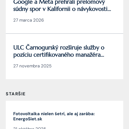
Google a Meta prehrali prelomový
súdny spor v Kalifornii o návykovosti
YouTube a Instagramu
27 marca 2026
ULC Čarnogurský rozširuje služby o
pozíciu certifikovaného manažéra
kybernetickej bezpečnosti
27 novembra 2025
STARŠIE
Fotovoltaika nielen šetrí, ale aj zarába:
EnergoSiet.sk