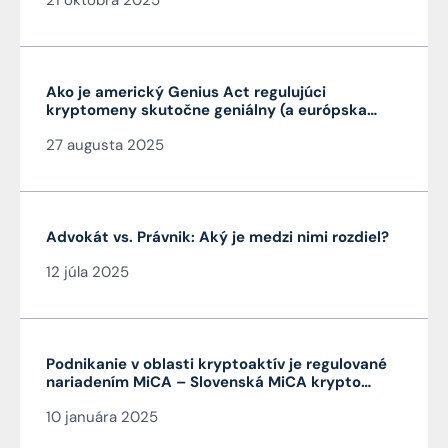
21 októbra 2025
Ako je americký Genius Act regulujúci
kryptomeny skutočne geniálny (a európska
MiCA nie je)
27 augusta 2025
Advokát vs. Právnik: Aký je medzi nimi rozdiel?
12 júla 2025
Podnikanie v oblasti kryptoaktív je regulované
nariadením MiCA – Slovenská MiCA krypto
licencia je veľmi výhodná a platí v celej EÚ
10 januára 2025