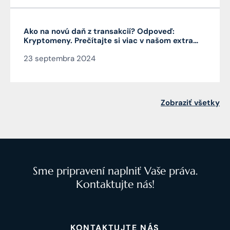
Ako na novú daň z transakcií? Odpoveď:
Kryptomeny. Prečítajte si viac v našom extra
Pro Bono od autora článku JUDr. Mag. Jána
23 septembra 2024
Čarnogurského
Zobraziť všetky
Sme pripravení naplniť Vaše práva.
Kontaktujte nás!
KONTAKTUJTE NÁS