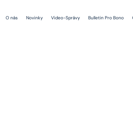
O nás
Novinky
Video-Správy
Bulletin Pro Bono
Public Private Partnership
Riešenie sporov
Fúzie a akvizície
Novinky
Právo obchodných spoločností
Právo hospodárskej súťaže