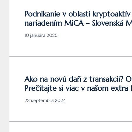
Podnikanie v oblasti kryptoaktív
nariadením MiCA – Slovenská Mi
veľmi výhodná a platí v celej EÚ
10 januára 2025
Ako na novú daň z transakcií?
Prečítajte si viac v našom extr
článku JUDr. Mag. Jána Čarnogu
23 septembra 2024