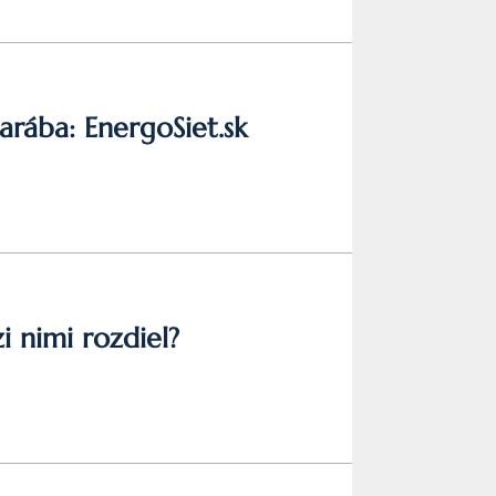
zarába: EnergoSiet.sk
i nimi rozdiel?