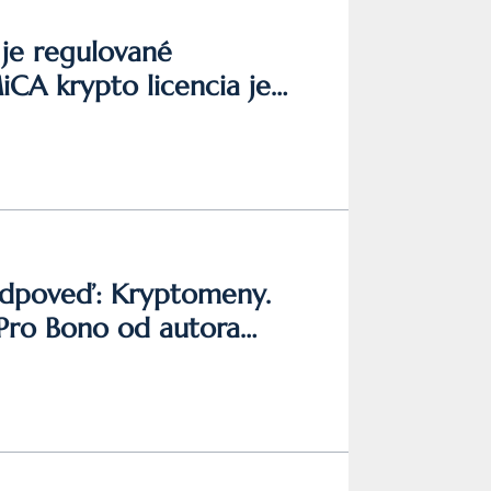
 je regulované
CA krypto licencia je
 Odpoveď: Kryptomeny.
a Pro Bono od autora
rského