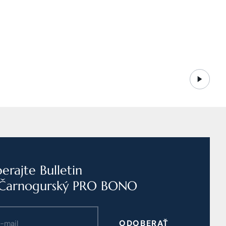
rajte Bulletin
Čarnogurský PRO BONO
ODOBERAŤ