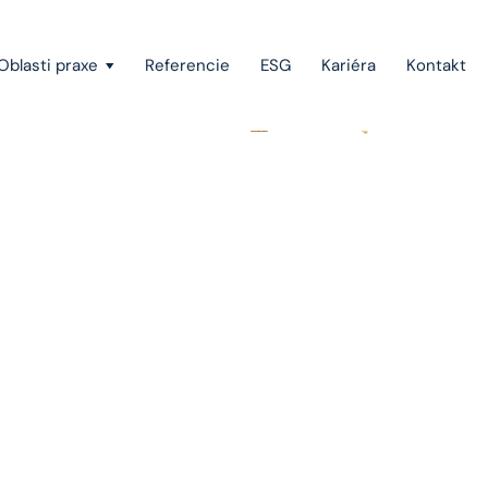
Oblasti praxe
Referencie
ESG
Kariéra
Kontakt
Vymáhanie pohľadávok a konkurzné právo
Štátna pomoc, investičné stimuly a projektové
financovanie
Európske právo
Právo duševného vlastníctva
Green-field a brown-field projekty