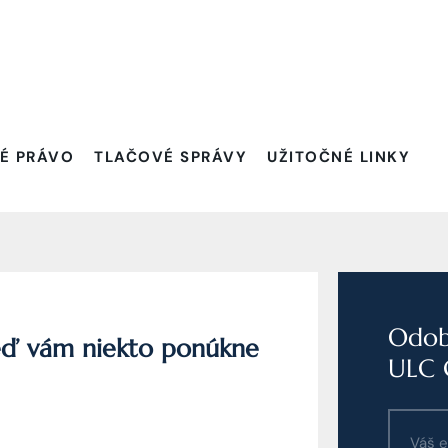
Filtrovať:
É PRÁVO
TLAČOVÉ SPRÁVY
UŽITOČNÉ LINKY
Odobe
keď vám niekto ponúkne
ULC 