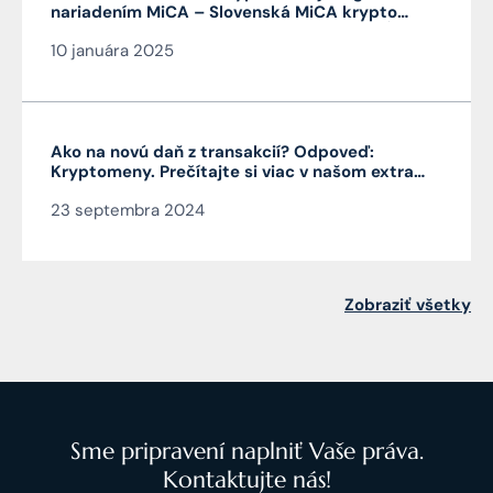
nariadením MiCA – Slovenská MiCA krypto
licencia je veľmi výhodná a platí v celej EÚ
10 januára 2025
Ako na novú daň z transakcií? Odpoveď:
Kryptomeny. Prečítajte si viac v našom extra
Pro Bono od autora článku JUDr. Mag. Jána
23 septembra 2024
Čarnogurského
Zobraziť všetky
Sme pripravení naplniť Vaše práva.
Kontaktujte nás!